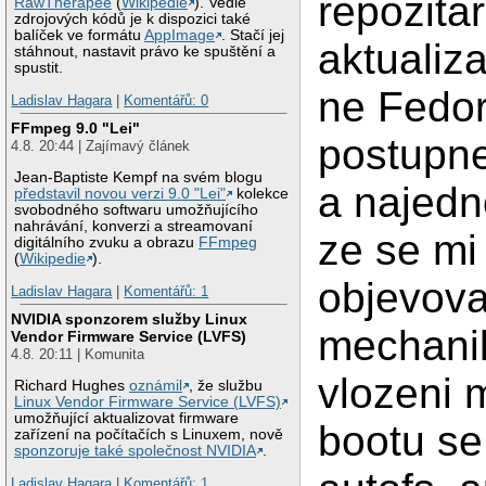
repozita
RawTherapee
(
Wikipedie
). Vedle
zdrojových kódů je k dispozici také
balíček ve formátu
AppImage
. Stačí jej
aktualiza
stáhnout, nastavit právo ke spuštění a
spustit.
ne Fedo
Ladislav Hagara
|
Komentářů: 0
FFmpeg 9.0 "Lei"
postupne 
4.8. 20:44 | Zajímavý článek
Jean-Baptiste Kempf na svém blogu
a najedno
představil novou verzi 9.0 "Lei"
kolekce
svobodného softwaru umožňujícího
nahrávání, konverzi a streamovaní
ze se mi
digitálního zvuku a obrazu
FFmpeg
(
Wikipedie
).
objevov
Ladislav Hagara
|
Komentářů: 1
NVIDIA sponzorem služby Linux
mechani
Vendor Firmware Service (LVFS)
4.8. 20:11 | Komunita
vlozeni 
Richard Hughes
oznámil
, že službu
Linux Vendor Firmware Service (LVFS)
umožňující aktualizovat firmware
bootu se
zařízení na počítačích s Linuxem, nově
sponzoruje také společnost NVIDIA
.
Ladislav Hagara
|
Komentářů: 1