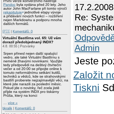
První verze konverzního nástroje
17.2.200
Pandoc
byla vydána před 20 lety. Jeho
autor John MacFarlane při tomto výročí
rekapituluje
jednotlivé etapy vývoje
Re: Syste
a přidávání nových funkcí – rozšíření
nejen Markdownu a podporu mnoha
dalších formátů.
mechanik
|🇵🇸
|
Komentářů: 0
Odpovědě
Virtuální Bastlírna vol. 65: Už vám
dorazil předobjednaný INDX?
Admin
4.8. 00:55 | Pozvánky
Srpen přinesl nejen další spalující
Jeste poz
vedro, ale také Virtuální Bastlírnu s
neméně žhavými novinkami. Využijte
tedy předpovědi na deštivý čtvrteční
večer a od 20:00 se připojte online k
Založit 
tomuto neformálnímu setkání kutilů,
techniků a vědců, kde se strahovskými
bastlíři proberete nejzajímavější věci, na
které jste narazili za poslední měsíc.
Tiskni
Sd
Pokud jde o novinky, řeč zcela jistě
přijde na systém INDX pro tiskárny
Průša, který na konci
…
více »
bkralik
|
Komentářů: 0