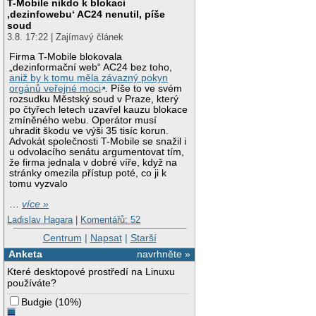
T-Mobile nikdo k blokaci
‚dezinfowebu‘ AC24 nenutil, píše
soud
3.8. 17:22 | Zajímavý článek
Firma T-Mobile blokovala
„dezinformační web“ AC24 bez toho,
aniž by k tomu měla závazný pokyn
orgánů veřejné moci
. Píše to ve svém
rozsudku Městský soud v Praze, který
po čtyřech letech uzavřel kauzu blokace
zmíněného webu. Operátor musí
uhradit škodu ve výši 35 tisíc korun.
Advokát společnosti T-Mobile se snažil i
u odvolacího senátu argumentovat tím,
že firma jednala v dobré víře, když na
stránky omezila přístup poté, co ji k
tomu vyzvalo
…
více »
Ladislav Hagara
|
Komentářů: 52
Centrum
|
Napsat
|
Starší
Anketa
navrhněte »
Které desktopové prostředí na Linuxu
používáte?
Budgie
(
10%
)