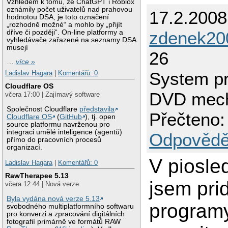
Vzhledem k tomu, že ChatGPT i Roblox
oznámily počet uživatelů nad prahovou
17.2.2008
hodnotou DSA, je toto označení
„rozhodně možné“ a mohlo by „přijít
zdenek20
dříve či později“. On-line platformy a
vyhledávače zařazené na seznamy DSA
musejí
26
…
více »
System pr
Ladislav Hagara
|
Komentářů: 0
Cloudflare OS
DVD mech
včera 17:00 | Zajímavý software
Společnost Cloudflare
představila
Přečteno:
Cloudflare OS
(
GitHub
), tj. open
source platformu navrženou pro
integraci umělé inteligence (agentů)
Odpovědě
přímo do pracovních procesů
organizací.
V piosle
Ladislav Hagara
|
Komentářů: 0
RawTherapee 5.13
jsem pri
včera 12:44 | Nová verze
Byla vydána nová verze 5.13
program
svobodného multiplatformního softwaru
pro konverzi a zpracování digitálních
fotografií primárně ve formátů RAW