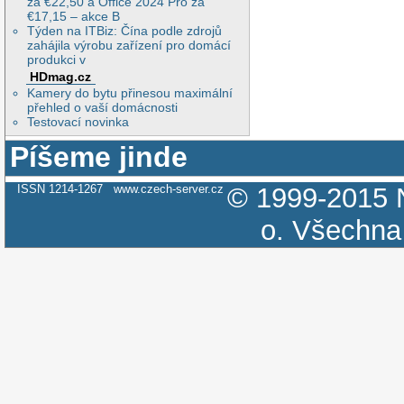
za €22,50 a Office 2024 Pro za
€17,15 – akce B
Týden na ITBiz: Čína podle zdrojů
zahájila výrobu zařízení pro domácí
produkci v
HDmag.cz
Kamery do bytu přinesou maximální
přehled o vaší domácnosti
Testovací novinka
Píšeme jinde
ISSN 1214-1267
www.czech-server.cz
© 1999-2015
o.
Všechna 