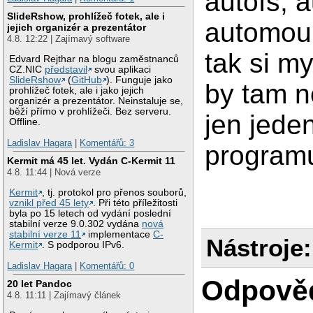
autofs, 
SlideRshow, prohlížeč fotek, ale i
automoun
jejich organizér a prezentátor
4.8. 12:22 | Zajímavý software
tak si my
Edvard Rejthar na blogu zaměstnanců
CZ.NIC
představil
svou aplikaci
SlideRshow
(
GitHub
). Funguje jako
by tam n
prohlížeč fotek, ale i jako jejich
organizér a prezentátor. Neinstaluje se,
běží přímo v prohlížeči. Bez serveru.
jen jede
Offline.
Ladislav Hagara
|
Komentářů: 3
programu,
Kermit má 45 let. Vydán C-Kermit 11
4.8. 11:44 | Nová verze
Kermit
, tj. protokol pro přenos souborů,
vznikl před 45 lety
. Při této příležitosti
byla po 15 letech od vydání poslední
stabilní verze 9.0.302 vydána
nová
stabilní verze 11
implementace
C-
Nástroje:
Kermit
. S podporou IPv6.
Ladislav Hagara
|
Komentářů: 0
Odpově
20 let Pandoc
4.8. 11:11 | Zajímavý článek