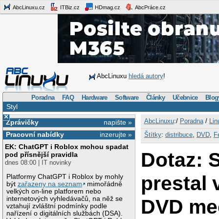
AbcLinuxu.cz
ITBiz.cz
HDmag.cz
AbcPráce.cz
AbcLinuxu
hledá autory
!
Poradna
FAQ
Hardware
Software
Články
Učebnice
Blog
Styl
×
AbcLinuxu
:/
Poradna
/
Lin
Zprávičky
napište »
Pracovní nabídky
inzerujte »
Štítky
:
distribuce
,
DVD
,
F
EK: ChatGPT i Roblox mohou spadat
Dotaz: 
pod přísnější pravidla
dnes 08:00 | IT novinky
prestal 
Platformy ChatGPT i Roblox by mohly
být
zařazeny na seznam
mimořádně
velkých on-line platforem nebo
internetových vyhledávačů, na něž se
DVD me
vztahují zvláštní podmínky podle
nařízení o digitálních službách (DSA).