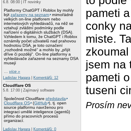
to podle 
6.8. 08:00 | IT novinky
pameti a 
Platformy ChatGPT i Roblox by mohly
být
zařazeny na seznam
mimořádně
velkých on-line platforem nebo
conky na
internetových vyhledávačů, na něž se
vztahují zvláštní podmínky podle
nařízení o digitálních službách (DSA).
miste. T
Vzhledem k tomu, že ChatGPT i Roblox
oznámily počet uživatelů nad prahovou
hodnotou DSA, je toto označení
zkoumal 
„rozhodně možné“ a mohlo by „přijít
dříve či později“. On-line platformy a
vyhledávače zařazené na seznamy DSA
jsem na 
musejí
…
více »
pameti 
Ladislav Hagara
|
Komentářů: 12
Cloudflare OS
tuseni ci
5.8. 17:00 | Zajímavý software
Společnost Cloudflare
představila
Prosím nev
Cloudflare OS
(
GitHub
), tj. open
source platformu navrženou pro
integraci umělé inteligence (agentů)
přímo do pracovních procesů
organizací.
Ladislav Hagara
|
Komentářů: 0