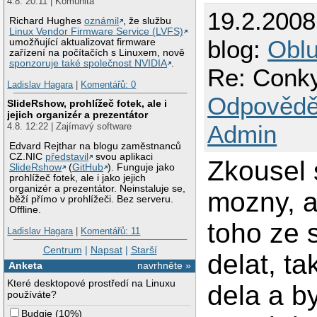
4.8. 20:11 | Komunita
19.2.200
Richard Hughes
oznámil
, že službu
Linux Vendor Firmware Service (LVFS)
blog:
Oblu
umožňující aktualizovat firmware
zařízení na počítačích s Linuxem, nově
sponzoruje také společnost NVIDIA
.
Re: Conky
Ladislav Hagara
|
Komentářů: 0
Odpovědě
SlideRshow, prohlížeč fotek, ale i
jejich organizér a prezentátor
Admin
4.8. 12:22 | Zajímavý software
Edvard Rejthar na blogu zaměstnanců
CZ.NIC
představil
svou aplikaci
Zkousel
SlideRshow
(
GitHub
). Funguje jako
prohlížeč fotek, ale i jako jejich
organizér a prezentátor. Neinstaluje se,
mozny, a
běží přímo v prohlížeči. Bez serveru.
Offline.
toho ze s
Ladislav Hagara
|
Komentářů: 11
Centrum
|
Napsat
|
Starší
delat, ta
Anketa
navrhněte »
Které desktopové prostředí na Linuxu
dela a b
používáte?
Budgie
(
10%
)