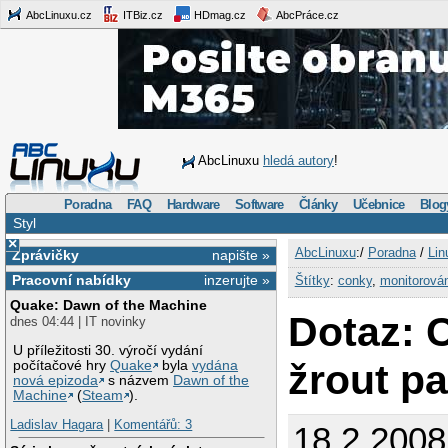
AbcLinuxu.cz
ITBiz.cz
HDmag.cz
AbcPráce.cz
AbcLinuxu
hledá autory
!
Poradna
FAQ
Hardware
Software
Články
Učebnice
Blog
Styl
×
AbcLinuxu
:/
Poradna
/
Lin
Zprávičky
napište »
Pracovní nabídky
inzerujte »
Štítky
:
conky
,
monitorová
Quake: Dawn of the Machine
Dotaz: 
dnes 04:44 | IT novinky
U příležitosti 30. výročí vydání
žrout p
počítačové hry
Quake
byla
vydána
nová epizoda
s názvem
Dawn of the
Machine
(
Steam
).
Ladislav Hagara
|
Komentářů: 3
18.2.2008