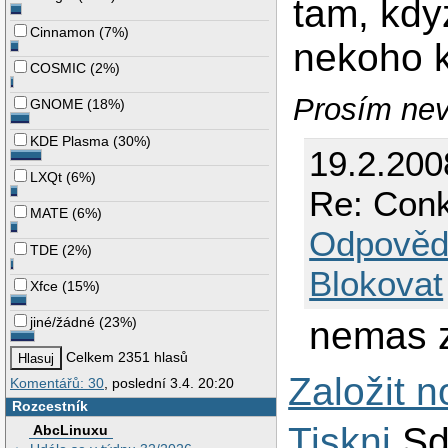
tam, kdy
Cinnamon
(
7%
)
nekoho k
COSMIC
(
2%
)
Prosím nev
GNOME
(
18%
)
KDE Plasma
(
30%
)
19.2.200
LXQt
(
6%
)
Re: Conk
MATE
(
6%
)
Odpověd
TDE
(
2%
)
Blokovat
Xfce
(
15%
)
jiné/žádné
(
23%
)
nemas z
Celkem 2351 hlasů
Založit 
Komentářů: 30
, poslední 3.4. 20:20
Rozcestník
Tiskni
Sd
AbcLinuxu