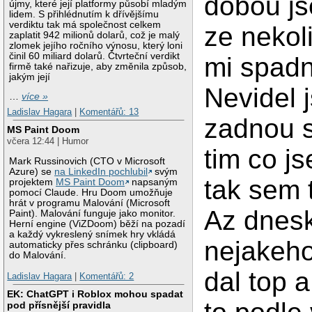
dobou js
újmy, které její platformy působí mladým
lidem. S přihlédnutím k dřívějšímu
verdiktu tak má společnost celkem
ze nekol
zaplatit 942 milionů dolarů, což je malý
zlomek jejího ročního výnosu, který loni
činil 60 miliard dolarů. Čtvrteční verdikt
mi spadn
firmě také nařizuje, aby změnila způsob,
jakým její
Nevidel 
…
více »
Ladislav Hagara
|
Komentářů: 13
zadnou s
MS Paint Doom
včera 12:44 | Humor
tim co j
Mark Russinovich (CTO v Microsoft
Azure) se
na LinkedIn pochlubil
svým
tak sem t
projektem
MS Paint Doom
napsaným
pomocí Claude. Hru Doom umožňuje
hrát v programu Malování (Microsoft
Az dnes
Paint). Malování funguje jako monitor.
Herní engine (ViZDoom) běží na pozadí
a každý vykreslený snímek hry vkládá
nejakeh
automaticky přes schránku (clipboard)
do Malování.
dal top a
Ladislav Hagara
|
Komentářů: 2
EK: ChatGPT i Roblox mohou spadat
pod přísnější pravidla