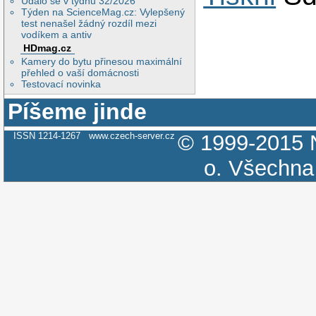
Událo se v týdnu 32/2026
Týden na ScienceMag.cz: Vylepšený
test nenašel žádný rozdíl mezi
vodíkem a antiv
HDmag.cz
Kamery do bytu přinesou maximální
přehled o vaší domácnosti
Testovací novinka
Píšeme jinde
ISSN 1214-1267
www.czech-server.cz
© 1999-2015
o.
Všechna 