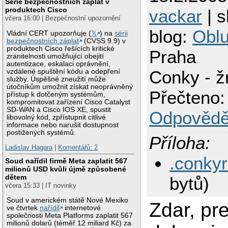
Série bezpečnostních záplat v
produktech Cisco
vackar
| s
včera 16:00 | Bezpečnostní upozornění
blog:
Oblu
Vládní CERT upozorňuje (
𝕏
) na
sérii
bezpečnostních záplat
(CVSS 9.9) v
produktech Cisco řešících kritické
Praha
zranitelnosti umožňující obejití
autentizace, eskalaci oprávnění,
Conky - ž
vzdálené spuštění kódu a odepření
služby. Úspěšné zneužití může
útočníkům umožnit získat neoprávněný
Přečteno:
přístup k dotčeným systémům,
kompromitovat zařízení Cisco Catalyst
SD-WAN a Cisco IOS XE, spustit
Odpovědě
libovolný kód, zpřístupnit citlivé
informace nebo narušit dostupnost
postižených systémů.
Příloha:
Ladislav Hagara
|
Komentářů: 2
.conky
Soud nařídil firmě Meta zaplatit 567
milionů USD kvůli újmě způsobené
dětem
bytů)
včera 15:33 | IT novinky
Soud v americkém státě Nové Mexiko
Zdar, pr
ve čtvrtek
nařídil
internetové
společnosti Meta Platforms zaplatit 567
milionů dolarů (téměř 12 miliard Kč) za