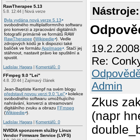
RawTherapee 5.13
Nástroje:
5.8. 12:44 | Nová verze
Byla vydána nová verze 5.13
Odpově
svobodného multiplatformního softwaru
pro konverzi a zpracování digitálních
fotografií primárně ve formátů RAW
RawTherapee
(
Wikipedie
). Vedle
zdrojových kódů je k dispozici také
19.2.200
balíček ve formátu
AppImage
. Stačí jej
stáhnout, nastavit právo ke spuštění a
Re: Conky
spustit.
Ladislav Hagara
|
Komentářů: 0
Odpovědě
FFmpeg 9.0 "Lei"
4.8. 20:44 | Zajímavý článek
Admin
Jean-Baptiste Kempf na svém blogu
představil novou verzi 9.0 "Lei"
kolekce
Zkus zak
svobodného softwaru umožňujícího
nahrávání, konverzi a streamovaní
digitálního zvuku a obrazu
FFmpeg
(napr hn
(
Wikipedie
).
Ladislav Hagara
|
Komentářů: 0
double_b
NVIDIA sponzorem služby Linux
Vendor Firmware Service (LVFS)