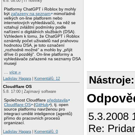
6.8. 08:00 | IT novinky
Platformy ChatGPT i Roblox by mohly
být
zařazeny na seznam
mimořádně
velkých on-line platforem nebo
internetových vyhledávačů, na něž se
vztahují zvláštní podmínky podle
nařízení o digitálních službách (DSA).
Vzhledem k tomu, že ChatGPT i Roblox
oznámily počet uživatelů nad prahovou
hodnotou DSA, je toto označení
„rozhodně možné“ a mohlo by „přijít
dříve či později“. On-line platformy a
vyhledávače zařazené na seznamy DSA
musejí
…
více »
Nástroje:
Ladislav Hagara
|
Komentářů: 12
Cloudflare OS
5.8. 17:00 | Zajímavý software
Odpově
Společnost Cloudflare
představila
Cloudflare OS
(
GitHub
), tj. open
source platformu navrženou pro
5.3.2008 
integraci umělé inteligence (agentů)
přímo do pracovních procesů
organizací.
Re: Prida
Ladislav Hagara
|
Komentářů: 0