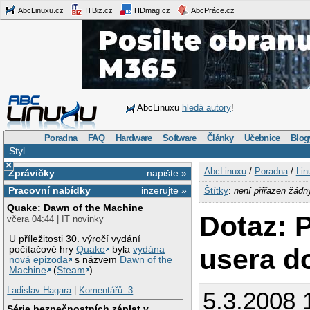
AbcLinuxu.cz
ITBiz.cz
HDmag.cz
AbcPráce.cz
AbcLinuxu
hledá autory
!
Poradna
FAQ
Hardware
Software
Články
Učebnice
Blog
Styl
×
AbcLinuxu
:/
Poradna
/
Lin
Zprávičky
napište »
Pracovní nabídky
inzerujte »
Štítky
:
není přiřazen žádn
Quake: Dawn of the Machine
Dotaz: P
včera 04:44 | IT novinky
U příležitosti 30. výročí vydání
usera d
počítačové hry
Quake
byla
vydána
nová epizoda
s názvem
Dawn of the
Machine
(
Steam
).
Ladislav Hagara
|
Komentářů: 3
5.3.2008 
Série bezpečnostních záplat v