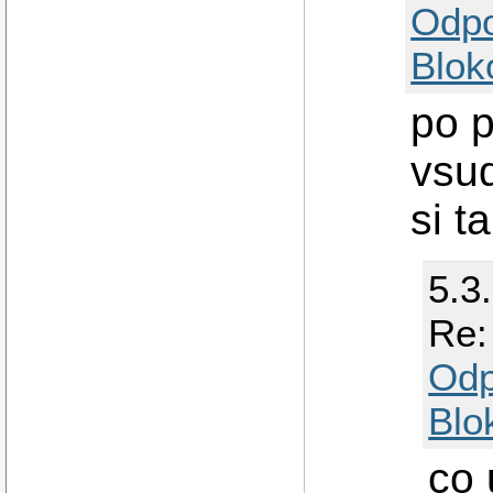
Odp
Blok
po p
vsu
si t
5.3
Re:
Odp
Blo
co 