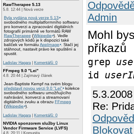
Odpovědě
RawTherapee 5.13
5.8. 12:44 | Nová verze
Admin
Byla vydána nová verze 5.13
svobodného multiplatformního softwaru
pro konverzi a zpracování digitálních
Mohl bys
fotografií primárně ve formátů RAW
RawTherapee
(
Wikipedie
). Vedle
zdrojových kódů je k dispozici také
příkazů
balíček ve formátu
AppImage
. Stačí jej
stáhnout, nastavit právo ke spuštění a
spustit.
grep
use
Ladislav Hagara
|
Komentářů: 0
FFmpeg 9.0 "Lei"
id
userI
4.8. 20:44 | Zajímavý článek
Jean-Baptiste Kempf na svém blogu
představil novou verzi 9.0 "Lei"
kolekce
5.3.2008
svobodného softwaru umožňujícího
nahrávání, konverzi a streamovaní
digitálního zvuku a obrazu
FFmpeg
Re: Prid
(
Wikipedie
).
Odpověd
Ladislav Hagara
|
Komentářů: 0
NVIDIA sponzorem služby Linux
Blokovat
Vendor Firmware Service (LVFS)
4.8. 20:11 | Komunita