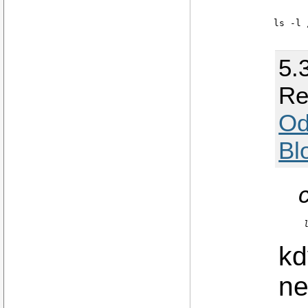
5.
Re
Od
Bl
kd
ne