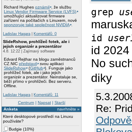
Richard Hughes
oznámil
, že službu
grep
us
Linux Vendor Firmware Service (LVFS)
umožňující aktualizovat firmware
maruska
zařízení na počítačích s Linuxem, nově
sponzoruje také společnost NVIDIA
.
Ladislav Hagara
|
Komentářů: 0
id
user
SlideRshow, prohlížeč fotek, ale i
id 2024
jejich organizér a prezentátor
4.8. 12:22 | Zajímavý software
No such
Edvard Rejthar na blogu zaměstnanců
CZ.NIC
představil
svou aplikaci
SlideRshow
(
GitHub
). Funguje jako
prohlížeč fotek, ale i jako jejich
diky
organizér a prezentátor. Neinstaluje se,
běží přímo v prohlížeči. Bez serveru.
Offline.
5.3.200
Ladislav Hagara
|
Komentářů: 11
Centrum
|
Napsat
|
Starší
Re: Pri
Anketa
navrhněte »
Které desktopové prostředí na Linuxu
Odpově
používáte?
Blokova
Budgie
(
10%
)