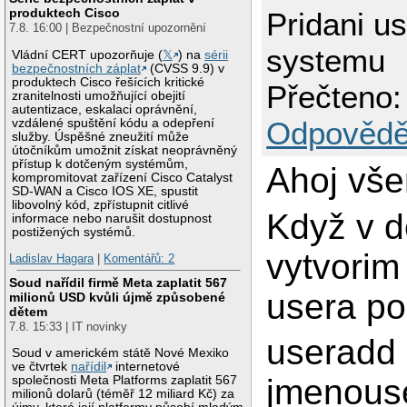
produktech Cisco
Pridani u
7.8. 16:00 | Bezpečnostní upozornění
systemu
Vládní CERT upozorňuje (
𝕏
) na
sérii
bezpečnostních záplat
(CVSS 9.9) v
produktech Cisco řešících kritické
Přečteno:
zranitelnosti umožňující obejití
autentizace, eskalaci oprávnění,
Odpovědě
vzdálené spuštění kódu a odepření
služby. Úspěšné zneužití může
útočníkům umožnit získat neoprávněný
přístup k dotčeným systémům,
Ahoj vše
kompromitovat zařízení Cisco Catalyst
SD-WAN a Cisco IOS XE, spustit
libovolný kód, zpřístupnit citlivé
Když v 
informace nebo narušit dostupnost
postižených systémů.
vytvorim
Ladislav Hagara
|
Komentářů: 2
Soud nařídil firmě Meta zaplatit 567
usera po
milionů USD kvůli újmě způsobené
dětem
7.8. 15:33 | IT novinky
useradd
Soud v americkém státě Nové Mexiko
ve čtvrtek
nařídil
internetové
jmenous
společnosti Meta Platforms zaplatit 567
milionů dolarů (téměř 12 miliard Kč) za