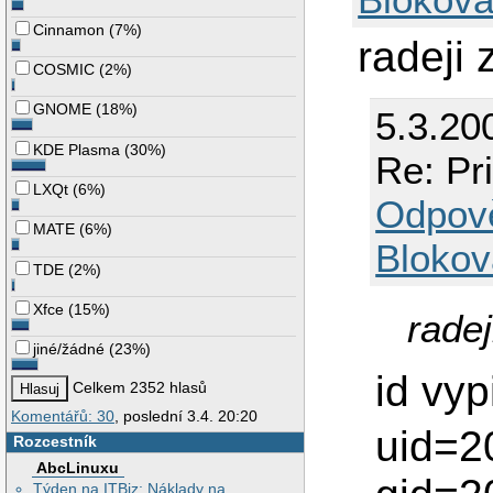
Cinnamon
(
7%
)
radeji
COSMIC
(
2%
)
GNOME
(
18%
)
5.3.20
KDE Plasma
(
30%
)
Re: Pr
LXQt
(
6%
)
Odpov
MATE
(
6%
)
Blokov
TDE
(
2%
)
Xfce
(
15%
)
rade
jiné/žádné
(
23%
)
id vyp
Celkem 2352 hlasů
Komentářů: 30
, poslední 3.4. 20:20
uid=2
Rozcestník
AbcLinuxu
Týden na ITBiz: Náklady na