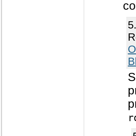
co
5
R
O
B
S
p
p
r