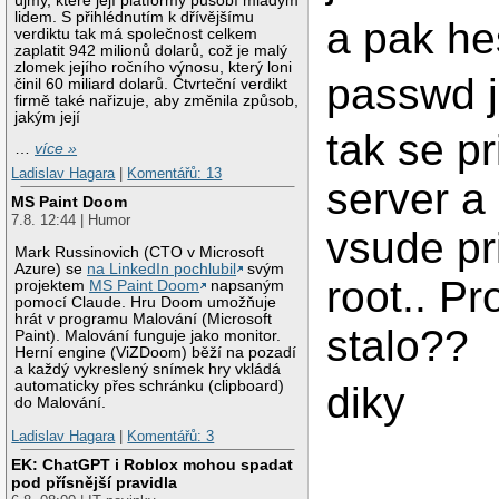
újmy, které její platformy působí mladým
lidem. S přihlédnutím k dřívějšímu
a pak he
verdiktu tak má společnost celkem
zaplatit 942 milionů dolarů, což je malý
zlomek jejího ročního výnosu, který loni
passwd 
činil 60 miliard dolarů. Čtvrteční verdikt
firmě také nařizuje, aby změnila způsob,
jakým její
tak se p
…
více »
Ladislav Hagara
|
Komentářů: 13
server 
MS Paint Doom
7.8. 12:44 | Humor
vsude pr
Mark Russinovich (CTO v Microsoft
Azure) se
na LinkedIn pochlubil
svým
root.. P
projektem
MS Paint Doom
napsaným
pomocí Claude. Hru Doom umožňuje
hrát v programu Malování (Microsoft
stalo??
Paint). Malování funguje jako monitor.
Herní engine (ViZDoom) běží na pozadí
a každý vykreslený snímek hry vkládá
automaticky přes schránku (clipboard)
diky
do Malování.
Ladislav Hagara
|
Komentářů: 3
EK: ChatGPT i Roblox mohou spadat
pod přísnější pravidla