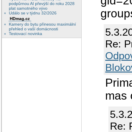
gid=2
podpůrnou AI převýší do roku 2028
plat samotného vývo
group
Událo se v týdnu 32/2026
HDmag.cz
Kamery do bytu přinesou maximální
5.3.2
přehled o vaší domácnosti
Testovací novinka
Re: P
Odpo
Bloko
Prima
mas 
5.3.
Re: 