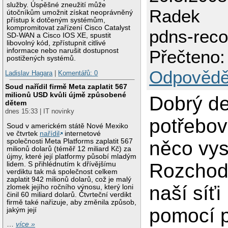
služby. Úspěšné zneužití může
Radek
útočníkům umožnit získat neoprávněný
přístup k dotčeným systémům,
kompromitovat zařízení Cisco Catalyst
pdns-reco
SD-WAN a Cisco IOS XE, spustit
libovolný kód, zpřístupnit citlivé
informace nebo narušit dostupnost
Přečteno:
postižených systémů.
Odpovědě
Ladislav Hagara
|
Komentářů: 0
Soud nařídil firmě Meta zaplatit 567
milionů USD kvůli újmě způsobené
Dobrý de
dětem
dnes 15:33 | IT novinky
potřebov
Soud v americkém státě Nové Mexiko
ve čtvrtek
nařídil
internetové
společnosti Meta Platforms zaplatit 567
něco vysv
milionů dolarů (téměř 12 miliard Kč) za
újmy, které její platformy působí mladým
Rozchodi
lidem. S přihlédnutím k dřívějšímu
verdiktu tak má společnost celkem
zaplatit 942 milionů dolarů, což je malý
naší síť
zlomek jejího ročního výnosu, který loni
činil 60 miliard dolarů. Čtvrteční verdikt
firmě také nařizuje, aby změnila způsob,
pomocí 
jakým její
…
více »