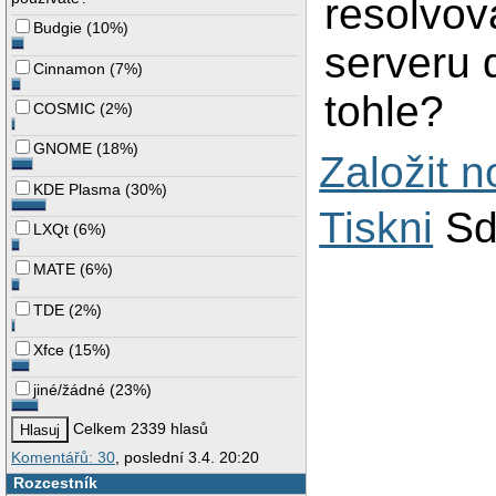
resolvov
Budgie
(
10%
)
serveru 
Cinnamon
(
7%
)
tohle?
COSMIC
(
2%
)
GNOME
(
18%
)
Založit 
KDE Plasma
(
30%
)
Tiskni
Sd
LXQt
(
6%
)
MATE
(
6%
)
TDE
(
2%
)
Xfce
(
15%
)
jiné/žádné
(
23%
)
Celkem 2339 hlasů
Komentářů: 30
, poslední 3.4. 20:20
Rozcestník