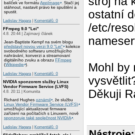
stroj na
balíček ve formátu
AppImage
. Stačí jej
stáhnout, nastavit právo ke spuštění a
ostatní d
spustit.
Ladislav Hagara
|
Komentářů: 0
/etc/res
FFmpeg 9.0 "Lei"
4.8. 20:44 | Zajímavý článek
nameserv
Jean-Baptiste Kempf na svém blogu
představil novou verzi 9.0 "Lei"
kolekce
svobodného softwaru umožňujícího
nahrávání, konverzi a streamovaní
digitálního zvuku a obrazu
FFmpeg
Mohl by 
(
Wikipedie
).
Ladislav Hagara
|
Komentářů: 0
vysvětlit
NVIDIA sponzorem služby Linux
Vendor Firmware Service (LVFS)
Děkuji 
4.8. 20:11 | Komunita
Richard Hughes
oznámil
, že službu
Linux Vendor Firmware Service (LVFS)
umožňující aktualizovat firmware
zařízení na počítačích s Linuxem, nově
sponzoruje také společnost NVIDIA
.
Ladislav Hagara
|
Komentářů: 0
Nástroje:
SlideRshow, prohlížeč fotek, ale i