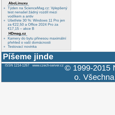
AbcLinuxu
Týden na ScienceMag.cz: Vylepšený
test nenašel žádný rozdíl mezi
vodíkem a antiv
Ušetřete 30 %: Windows 11 Pro jen
za €22,50 a Office 2024 Pro za
€17,15 – akce B
HDmag.cz
Kamery do bytu přinesou maximální
přehled o vaší domácnosti
Testovací novinka
Píšeme jinde
ISSN 1214-1267
www.czech-server.cz
© 1999-2015
o.
Všechna 