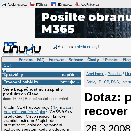
AbcLinuxu.cz
ITBiz.cz
HDmag.cz
AbcPráce.cz
AbcLinuxu
hledá autory
!
Poradna
FAQ
Hardware
Software
Články
Učebnice
Blog
Styl
×
AbcLinuxu
:/
Poradna
/
Lin
Zprávičky
napište »
Pracovní nabídky
inzerujte »
Štítky
:
DHCP
,
DNS
,
Intern
Série bezpečnostních záplat v
Dotaz: 
produktech Cisco
dnes 16:00 | Bezpečnostní upozornění
recover
Vládní CERT upozorňuje (
𝕏
) na
sérii
bezpečnostních záplat
(CVSS 9.9) v
produktech Cisco řešících kritické
zranitelnosti umožňující obejití
autentizace, eskalaci oprávnění,
26.3.2008
vzdálené spuštění kódu a odepření