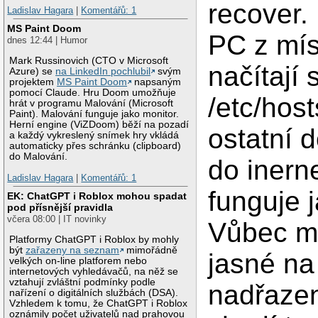
recover.
Ladislav Hagara
|
Komentářů: 1
MS Paint Doom
PC z mís
dnes 12:44 | Humor
Mark Russinovich (CTO v Microsoft
načítají 
Azure) se
na LinkedIn pochlubil
svým
projektem
MS Paint Doom
napsaným
pomocí Claude. Hru Doom umožňuje
/etc/host
hrát v programu Malování (Microsoft
Paint). Malování funguje jako monitor.
Herní engine (ViZDoom) běží na pozadí
ostatní 
a každý vykreslený snímek hry vkládá
automaticky přes schránku (clipboard)
do Malování.
do inern
Ladislav Hagara
|
Komentářů: 1
funguje 
EK: ChatGPT i Roblox mohou spadat
pod přísnější pravidla
včera 08:00 | IT novinky
Vůbec m
Platformy ChatGPT i Roblox by mohly
být
zařazeny na seznam
mimořádně
jasné na
velkých on-line platforem nebo
internetových vyhledávačů, na něž se
vztahují zvláštní podmínky podle
nadřaze
nařízení o digitálních službách (DSA).
Vzhledem k tomu, že ChatGPT i Roblox
oznámily počet uživatelů nad prahovou