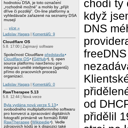
chodí ty
hodnotou DSA, je toto označení
„rozhodně možné“ a mohlo by „přijít
dříve či později“. On-line platformy a
když js
vyhledávače zařazené na seznamy DSA
musejí
DNS mé
…
více »
Ladislav Hagara
|
Komentářů: 9
provider
Cloudflare OS
5.8. 17:00 | Zajímavý software
freeDNS
Společnost Cloudflare
představila
Cloudflare OS
(
GitHub
), tj. open
nezadáva
source platformu navrženou pro
integraci umělé inteligence (agentů)
přímo do pracovních procesů
Klientsk
organizací.
Ladislav Hagara
|
Komentářů: 0
přidělen
RawTherapee 5.13
5.8. 12:44 | Nová verze
od DHCP
Byla vydána nová verze 5.13
svobodného multiplatformního softwaru
přidělil
pro konverzi a zpracování digitálních
fotografií primárně ve formátů RAW
RawTherapee
(
Wikipedie
). Vedle
zdrojových kódů je k dispozici také