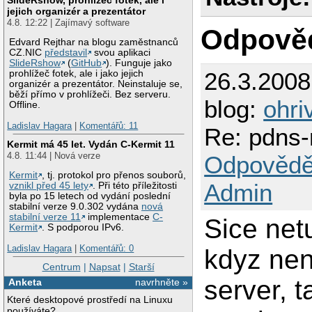
jejich organizér a prezentátor
4.8. 12:22 | Zajímavý software
Odpově
Edvard Rejthar na blogu zaměstnanců
CZ.NIC
představil
svou aplikaci
SlideRshow
(
GitHub
). Funguje jako
26.3.200
prohlížeč fotek, ale i jako jejich
organizér a prezentátor. Neinstaluje se,
běží přímo v prohlížeči. Bez serveru.
blog:
ohri
Offline.
Ladislav Hagara
|
Komentářů: 11
Re: pdns-
Kermit má 45 let. Vydán C-Kermit 11
4.8. 11:44 | Nová verze
Odpovědě
Kermit
, tj. protokol pro přenos souborů,
Admin
vznikl před 45 lety
. Při této příležitosti
byla po 15 letech od vydání poslední
stabilní verze 9.0.302 vydána
nová
stabilní verze 11
implementace
C-
Sice net
Kermit
. S podporou IPv6.
Ladislav Hagara
|
Komentářů: 0
kdyz ne
Centrum
|
Napsat
|
Starší
server, 
Anketa
navrhněte »
Které desktopové prostředí na Linuxu
používáte?