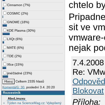
chtelo by
Cinnamon
(
7%
)
COSMIC
(
2%
)
Pripadne
GNOME
(
18%
)
sit ve v
KDE Plasma
(
30%
)
vmware-c
LXQt
(
6%
)
nejak po
MATE
(
6%
)
TDE
(
2%
)
7.4.2008
Xfce
(
15%
)
Re: VMwar
jiné/žádné
(
23%
)
Odpověd
Celkem 2335 hlasů
Komentářů: 30
, poslední 3.4. 20:20
Blokovat
Rozcestník
AbcLinuxu
Příloha:
Týden na ScienceMag.cz: Vylepšený