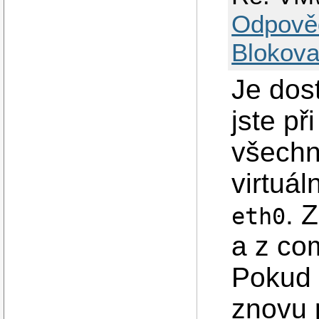
Odpově
Blokova
Je dos
jste př
všechn
virtuál
. 
eth0
a z co
Pokud 
znovu 