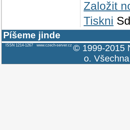
Založit 
Tiskni
Sd
Píšeme jinde
ISSN 1214-1267
www.czech-server.cz
© 1999-2015
o.
Všechna 