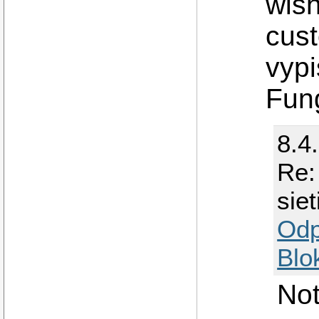
wish
cus
vypi
Fun
8.4
Re:
siet
Odp
Blo
Not