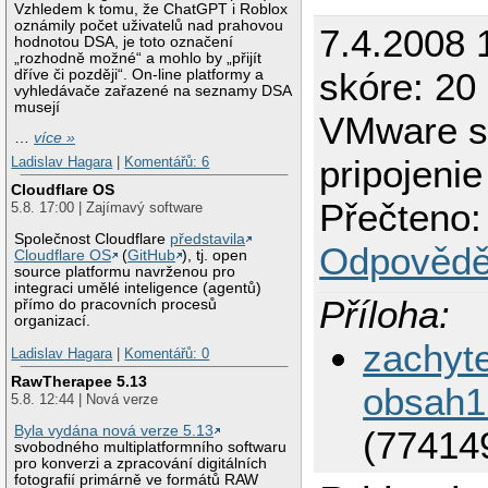
Vzhledem k tomu, že ChatGPT i Roblox
oznámily počet uživatelů nad prahovou
7.4.2008 
hodnotou DSA, je toto označení
„rozhodně možné“ a mohlo by „přijít
skóre: 20
dříve či později“. On-line platformy a
vyhledávače zařazené na seznamy DSA
musejí
VMware s
…
více »
pripojenie 
Ladislav Hagara
|
Komentářů: 6
Cloudflare OS
Přečteno:
5.8. 17:00 | Zajímavý software
Společnost Cloudflare
představila
Odpovědě
Cloudflare OS
(
GitHub
), tj. open
source platformu navrženou pro
integraci umělé inteligence (agentů)
Příloha:
přímo do pracovních procesů
organizací.
zachyt
Ladislav Hagara
|
Komentářů: 0
RawTherapee 5.13
obsah1
5.8. 12:44 | Nová verze
Byla vydána nová verze 5.13
(77414
svobodného multiplatformního softwaru
pro konverzi a zpracování digitálních
fotografií primárně ve formátů RAW