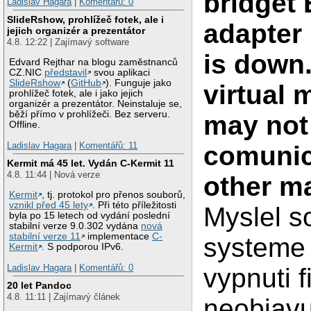
bridget 
Ladislav Hagara
|
Komentářů: 0
SlideRshow, prohlížeč fotek, ale i
adapter 
jejich organizér a prezentátor
4.8. 12:22 | Zajímavý software
is down
Edvard Rejthar na blogu zaměstnanců
CZ.NIC
představil
svou aplikaci
SlideRshow
(
GitHub
). Funguje jako
virtual 
prohlížeč fotek, ale i jako jejich
organizér a prezentátor. Neinstaluje se,
běží přímo v prohlížeči. Bez serveru.
may not
Offline.
Ladislav Hagara
|
Komentářů: 11
comunica
Kermit má 45 let. Vydán C-Kermit 11
4.8. 11:44 | Nová verze
other m
Kermit
, tj. protokol pro přenos souborů,
vznikl před 45 lety
. Při této příležitosti
Myslel so
byla po 15 letech od vydání poslední
stabilní verze 9.0.302 vydána
nová
stabilní verze 11
implementace
C-
systeme 
Kermit
. S podporou IPv6.
Ladislav Hagara
|
Komentářů: 0
vypnuti f
20 let Pandoc
4.8. 11:11 | Zajímavý článek
neobjavuj