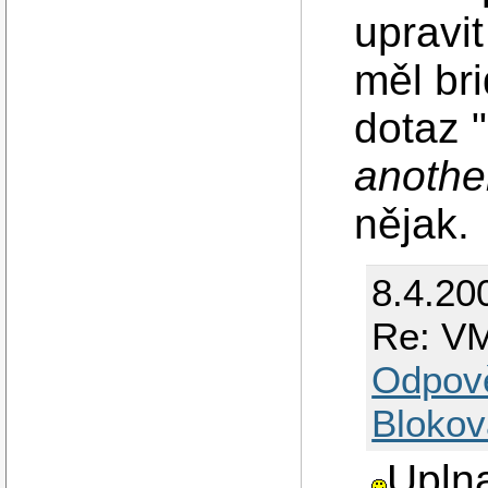
upravit
měl br
dotaz "
anothe
nějak.
8.4.20
Re: VM
Odpov
Blokov
Uplna