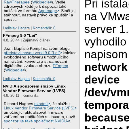
Pri istal
RawTherapee
(
Wikipedie
). Vedle
zdrojových kódů je k dispozici také
balíček ve formátu
AppImage
. Stačí jej
na VMwa
stáhnout, nastavit právo ke spuštění a
spustit.
server 1
Ladislav Hagara
|
Komentářů: 0
FFmpeg 9.0 "Lei"
vyhodilo
4.8. 20:44 | Zajímavý článek
Jean-Baptiste Kempf na svém blogu
napiso
představil novou verzi 9.0 "Lei"
kolekce
svobodného softwaru umožňujícího
nahrávání, konverzi a streamovaní
network
digitálního zvuku a obrazu
FFmpeg
(
Wikipedie
).
device
Ladislav Hagara
|
Komentářů: 0
NVIDIA sponzorem služby Linux
/dev/vm
Vendor Firmware Service (LVFS)
4.8. 20:11 | Komunita
tempora
Richard Hughes
oznámil
, že službu
Linux Vendor Firmware Service (LVFS)
umožňující aktualizovat firmware
because
zařízení na počítačích s Linuxem, nově
sponzoruje také společnost NVIDIA
.