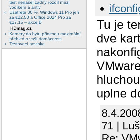
test nenašel žádný rozdíl mezi
ifconf
vodíkem a antiv
Ušetřete 30 %: Windows 11 Pro jen
za €22,50 a Office 2024 Pro za
Tu je t
€17,15 – akce B
HDmag.cz
Kamery do bytu přinesou maximální
dve kar
přehled o vaší domácnosti
Testovací novinka
nakonfi
VMware 
hluchou
uplne d
8.4.200
71 | Lu
Re: VMw