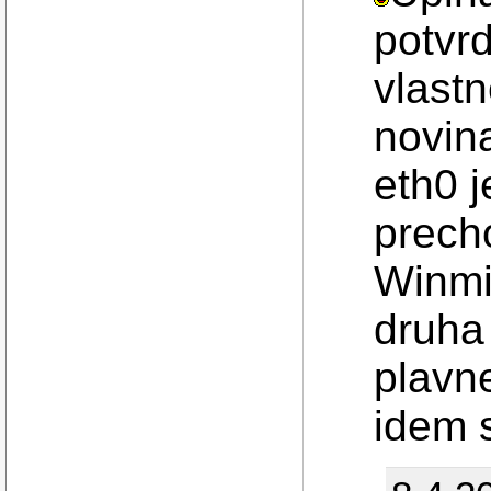
potvr
vlastn
novin
eth0 
prech
Winmi(
druha
plavn
idem 