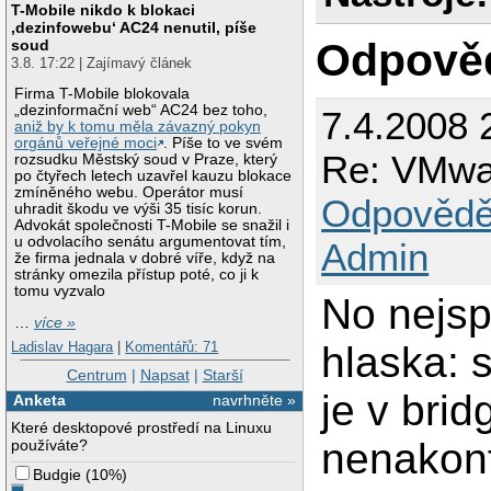
T-Mobile nikdo k blokaci
‚dezinfowebu‘ AC24 nenutil, píše
Odpově
soud
3.8. 17:22 | Zajímavý článek
Firma T-Mobile blokovala
„dezinformační web“ AC24 bez toho,
7.4.2008 
aniž by k tomu měla závazný pokyn
orgánů veřejné moci
. Píše to ve svém
Re: VMware
rozsudku Městský soud v Praze, který
po čtyřech letech uzavřel kauzu blokace
zmíněného webu. Operátor musí
Odpovědě
uhradit škodu ve výši 35 tisíc korun.
Advokát společnosti T-Mobile se snažil i
u odvolacího senátu argumentovat tím,
Admin
že firma jednala v dobré víře, když na
stránky omezila přístup poté, co ji k
tomu vyzvalo
No nejspi
…
více »
Ladislav Hagara
|
Komentářů: 71
hlaska: s
Centrum
|
Napsat
|
Starší
je v brid
Anketa
navrhněte »
Které desktopové prostředí na Linuxu
nenakon
používáte?
Budgie
(
10%
)