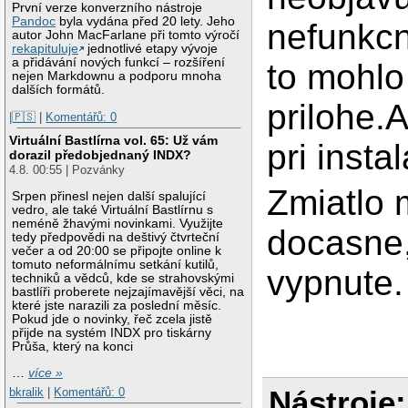
První verze konverzního nástroje
Pandoc
byla vydána před 20 lety. Jeho
nefunkcn
autor John MacFarlane při tomto výročí
rekapituluje
jednotlivé etapy vývoje
a přidávání nových funkcí – rozšíření
to mohlo
nejen Markdownu a podporu mnoha
dalších formátů.
prilohe.A
|🇵🇸
|
Komentářů: 0
Virtuální Bastlírna vol. 65: Už vám
pri insta
dorazil předobjednaný INDX?
4.8. 00:55 | Pozvánky
Zmiatlo 
Srpen přinesl nejen další spalující
vedro, ale také Virtuální Bastlírnu s
neméně žhavými novinkami. Využijte
docasne,
tedy předpovědi na deštivý čtvrteční
večer a od 20:00 se připojte online k
tomuto neformálnímu setkání kutilů,
vypnute.
techniků a vědců, kde se strahovskými
bastlíři proberete nejzajímavější věci, na
které jste narazili za poslední měsíc.
Pokud jde o novinky, řeč zcela jistě
přijde na systém INDX pro tiskárny
Průša, který na konci
…
více »
Nástroje:
bkralik
|
Komentářů: 0