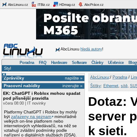
AbcLinuxu.cz
ITBiz.cz
HDmag.cz
AbcPráce.cz
AbcLinuxu
hledá autory
!
Poradna
FAQ
Hardware
Software
Články
Učebnice
Blog
Styl
×
AbcLinuxu
:/
Poradna
/
Lin
Zprávičky
napište »
Pracovní nabídky
inzerujte »
Štítky
:
Ethernet
,
sítě
,
SU
EK: ChatGPT i Roblox mohou spadat
Dotaz: 
pod přísnější pravidla
včera 08:00 | IT novinky
server p
Platformy ChatGPT i Roblox by mohly
být
zařazeny na seznam
mimořádně
velkých on-line platforem nebo
internetových vyhledávačů, na něž se
k sieti.
vztahují zvláštní podmínky podle
nařízení o digitálních službách (DSA).