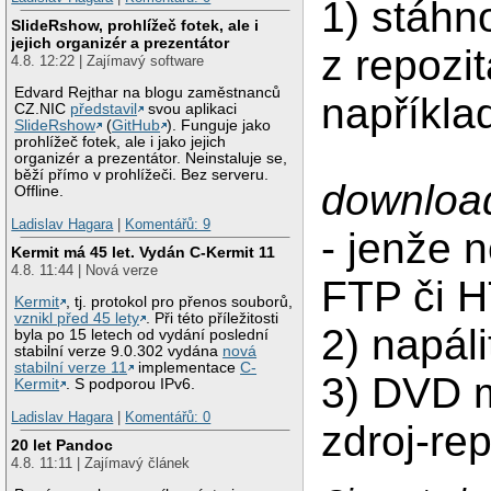
1) stáhn
SlideRshow, prohlížeč fotek, ale i
jejich organizér a prezentátor
z repozit
4.8. 12:22 | Zajímavý software
Edvard Rejthar na blogu zaměstnanců
napříkla
CZ.NIC
představil
svou aplikaci
SlideRshow
(
GitHub
). Funguje jako
prohlížeč fotek, ale i jako jejich
organizér a prezentátor. Neinstaluje se,
běží přímo v prohlížeči. Bez serveru.
download
Offline.
Ladislav Hagara
|
Komentářů: 9
- jenže 
Kermit má 45 let. Vydán C-Kermit 11
4.8. 11:44 | Nová verze
FTP či 
Kermit
, tj. protokol pro přenos souborů,
vznikl před 45 lety
. Při této příležitosti
2) napál
byla po 15 letech od vydání poslední
stabilní verze 9.0.302 vydána
nová
stabilní verze 11
implementace
C-
3) DVD m
Kermit
. S podporou IPv6.
Ladislav Hagara
|
Komentářů: 0
zdroj-rep
20 let Pandoc
4.8. 11:11 | Zajímavý článek