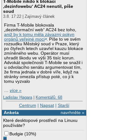
T-Mobile nikdo k blokaci
‚dezinfowebu‘ AC24 nenutil, píše
soud
3.8. 17:22 | Zajímavý článek
Firma T-Mobile blokovala
„dezinformační web“ AC24 bez toho,
aniž by k tomu měla závazný pokyn
orgánů veřejné moci
. Píše to ve svém
rozsudku Městský soud v Praze, který
po čtyřech letech uzavřel kauzu blokace
zmíněného webu. Operátor musí
uhradit škodu ve výši 35 tisíc korun.
Advokát společnosti T-Mobile se snažil i
u odvolacího senátu argumentovat tím,
že firma jednala v dobré víře, když na
stránky omezila přístup poté, co ji k
tomu vyzvalo
…
více »
Ladislav Hagara
|
Komentářů: 68
Centrum
|
Napsat
|
Starší
Anketa
navrhněte »
Které desktopové prostředí na Linuxu
používáte?
Budgie
(
10%
)