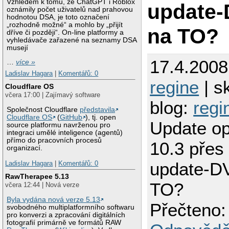
Vzhledem k tomu, že ChatGPT i Roblox
update-
oznámily počet uživatelů nad prahovou
hodnotou DSA, je toto označení
„rozhodně možné“ a mohlo by „přijít
na TO?
dříve či později“. On-line platformy a
vyhledávače zařazené na seznamy DSA
musejí
17.4.2008
…
více »
Ladislav Hagara
|
Komentářů: 0
regine
| s
Cloudflare OS
včera 17:00 | Zajímavý software
blog:
regi
Společnost Cloudflare
představila
Cloudflare OS
(
GitHub
), tj. open
Update 
source platformu navrženou pro
integraci umělé inteligence (agentů)
přímo do pracovních procesů
10.3 přes
organizací.
update-D
Ladislav Hagara
|
Komentářů: 0
RawTherapee 5.13
TO?
včera 12:44 | Nová verze
Byla vydána nová verze 5.13
Přečteno:
svobodného multiplatformního softwaru
pro konverzi a zpracování digitálních
fotografií primárně ve formátů RAW