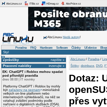
AbcLinuxu.cz
ITBiz.cz
HDmag.cz
AbcPráce.cz
AbcLinuxu
hledá autory
!
Poradna
FAQ
Hardware
Software
Články
Učebnice
Blog
Styl
×
AbcLinuxu
:/
Poradna
/
Lin
Zprávičky
napište »
Pracovní nabídky
inzerujte »
Štítky
:
distribuce
,
DVD
,
F
EK: ChatGPT i Roblox mohou spadat
Dotaz: 
pod přísnější pravidla
dnes 08:00 | IT novinky
openSU
Platformy ChatGPT i Roblox by mohly
být
zařazeny na seznam
mimořádně
velkých on-line platforem nebo
internetových vyhledávačů, na něž se
přes vy
vztahují zvláštní podmínky podle
nařízení o digitálních službách (DSA).