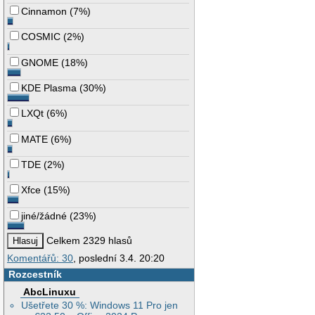
Cinnamon
(
7%
)
COSMIC
(
2%
)
GNOME
(
18%
)
KDE Plasma
(
30%
)
LXQt
(
6%
)
MATE
(
6%
)
TDE
(
2%
)
Xfce
(
15%
)
jiné/žádné
(
23%
)
Celkem 2329 hlasů
Komentářů: 30
, poslední 3.4. 20:20
Rozcestník
AbcLinuxu
Ušetřete 30 %: Windows 11 Pro jen