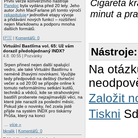
Cigareta kr
První verze konverzního nástroje
Pandoc
byla vydána před 20 lety. Jeho
autor John MacFarlane při tomto výročí
minut a pra
rekapituluje
jednotlivé etapy vývoje
a přidávání nových funkcí – rozšíření
nejen Markdownu a podporu mnoha
dalších formátů.
|🇵🇸
|
Komentářů: 0
Virtuální Bastlírna vol. 65: Už vám
Nástroje:
dorazil předobjednaný INDX?
4.8. 00:55 | Pozvánky
Na otázk
Srpen přinesl nejen další spalující
vedro, ale také Virtuální Bastlírnu s
neméně žhavými novinkami. Využijte
neodpově
tedy předpovědi na deštivý čtvrteční
večer a od 20:00 se připojte online k
tomuto neformálnímu setkání kutilů,
techniků a vědců, kde se strahovskými
Založit 
bastlíři proberete nejzajímavější věci, na
které jste narazili za poslední měsíc.
Pokud jde o novinky, řeč zcela jistě
Tiskni
Sd
přijde na systém INDX pro tiskárny
Průša, který na konci
…
více »
bkralik
|
Komentářů: 0