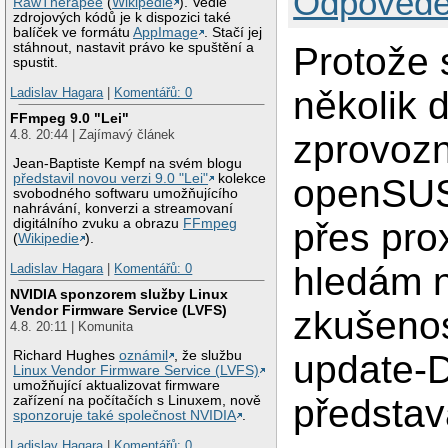
Odpovědě
RawTherapee
(
Wikipedie
). Vedle
zdrojových kódů je k dispozici také
balíček ve formátu
AppImage
. Stačí jej
Protože 
stáhnout, nastavit právo ke spuštění a
spustit.
několik 
Ladislav Hagara
|
Komentářů: 0
FFmpeg 9.0 "Lei"
4.8. 20:44 | Zajímavý článek
zprovozn
Jean-Baptiste Kempf na svém blogu
představil novou verzi 9.0 "Lei"
kolekce
openSUS
svobodného softwaru umožňujícího
nahrávání, konverzi a streamovaní
přes prox
digitálního zvuku a obrazu
FFmpeg
(
Wikipedie
).
hledám 
Ladislav Hagara
|
Komentářů: 0
NVIDIA sponzorem služby Linux
Vendor Firmware Service (LVFS)
zkušenos
4.8. 20:11 | Komunita
update-
Richard Hughes
oznámil
, že službu
Linux Vendor Firmware Service (LVFS)
umožňující aktualizovat firmware
představ
zařízení na počítačích s Linuxem, nově
sponzoruje také společnost NVIDIA
.
Ladislav Hagara
|
Komentářů: 0