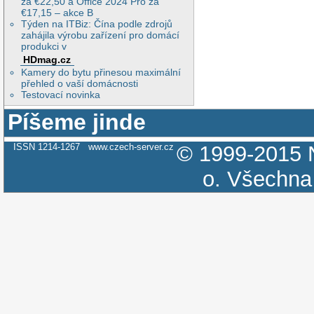
za €22,50 a Office 2024 Pro za
€17,15 – akce B
Týden na ITBiz: Čína podle zdrojů
zahájila výrobu zařízení pro domácí
produkci v
HDmag.cz
Kamery do bytu přinesou maximální
přehled o vaší domácnosti
Testovací novinka
Píšeme jinde
ISSN 1214-1267
www.czech-server.cz
© 1999-2015
o.
Všechna 