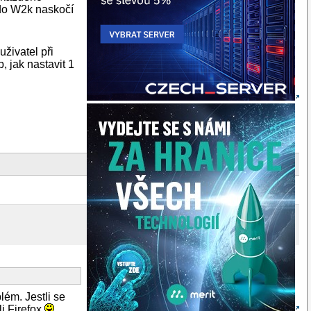
" do W2k naskočí
uživatel při
, jak nastavit 1
lém. Jestli se
i Firefox