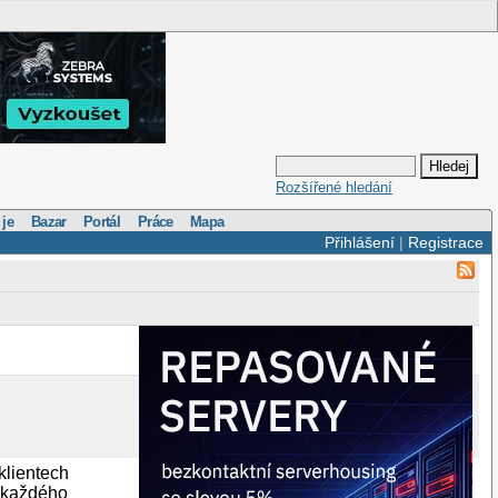
Rozšířené hledání
 je
Bazar
Portál
Práce
Mapa
Přihlášení
|
Registrace
klientech
 každého