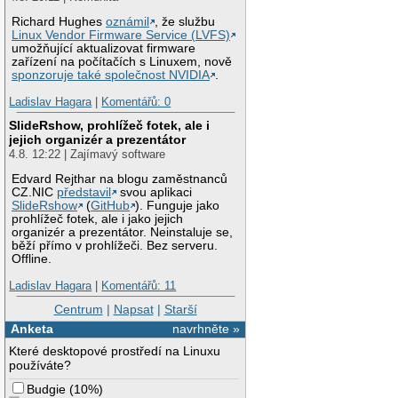
Richard Hughes
oznámil
, že službu
Linux Vendor Firmware Service (LVFS)
umožňující aktualizovat firmware
zařízení na počítačích s Linuxem, nově
sponzoruje také společnost NVIDIA
.
Ladislav Hagara
|
Komentářů: 0
SlideRshow, prohlížeč fotek, ale i
jejich organizér a prezentátor
4.8. 12:22 | Zajímavý software
Edvard Rejthar na blogu zaměstnanců
CZ.NIC
představil
svou aplikaci
SlideRshow
(
GitHub
). Funguje jako
prohlížeč fotek, ale i jako jejich
organizér a prezentátor. Neinstaluje se,
běží přímo v prohlížeči. Bez serveru.
Offline.
Ladislav Hagara
|
Komentářů: 11
Centrum
|
Napsat
|
Starší
Anketa
navrhněte »
Které desktopové prostředí na Linuxu
používáte?
Budgie
(
10%
)