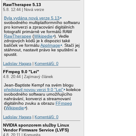
RawTherapee 5.13
5.8. 12:44 | Nová verze
Byla vydána nová verze 5.13
svobodného multiplatformního softwaru
pro konverzi a zpracování digitálních
fotografií primárně ve formátů RAW
RawTherapee
(
Wikipedie
). Vedle
zdrojových kódů je k dispozici také
balíček ve formátu
AppImage
. Stačí jej
stáhnout, nastavit právo ke spuštění a
spustit.
Ladislav Hagara
|
Komentářů: 0
FFmpeg 9.0 "Lei"
4.8. 20:44 | Zajímavý článek
Jean-Baptiste Kempf na svém blogu
představil novou verzi 9.0 "Lei"
kolekce
svobodného softwaru umožňujícího
nahrávání, konverzi a streamovaní
digitálního zvuku a obrazu
FFmpeg
(
Wikipedie
).
Ladislav Hagara
|
Komentářů: 0
NVIDIA sponzorem služby Linux
Vendor Firmware Service (LVFS)
4.8. 20:11 | Komunita