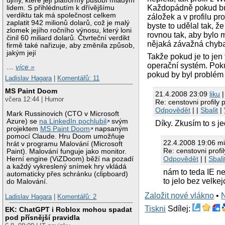
újmy, které její platformy působí mladým
Každopádně pokud bude
lidem. S přihlédnutím k dřívějšímu
verdiktu tak má společnost celkem
záložek a v profilu p
zaplatit 942 milionů dolarů, což je malý
byste to udělal tak, ž
zlomek jejího ročního výnosu, který loni
rovnou tak, aby bylo 
činil 60 miliard dolarů. Čtvrteční verdikt
nějaká závažná chyba
firmě také nařizuje, aby změnila způsob,
jakým její
Takže pokud je to jen 
operační systém. Poku
…
více »
pokud by byl problém 
Ladislav Hagara
|
Komentářů: 11
MS Paint Doom
21.4.2008 23:09
liku
|
včera 12:44 | Humor
Re: censtovni profily
Odpovědět
| |
Sbalit
|
Mark Russinovich (CTO v Microsoft
Azure) se
na LinkedIn pochlubil
svým
Díky. Zkusím to s j
projektem
MS Paint Doom
napsaným
pomocí Claude. Hru Doom umožňuje
22.4.2008 19:06 m
hrát v programu Malování (Microsoft
Re: censtovni prof
Paint). Malování funguje jako monitor.
Odpovědět
| |
Sbali
Herní engine (ViZDoom) běží na pozadí
a každý vykreslený snímek hry vkládá
nám to teda IE n
automaticky přes schránku (clipboard)
to jelo bez velke
do Malování.
Založit nové vlákno
•
Ladislav Hagara
|
Komentářů: 2
Tiskni
Sdílej:
EK: ChatGPT i Roblox mohou spadat
pod přísnější pravidla