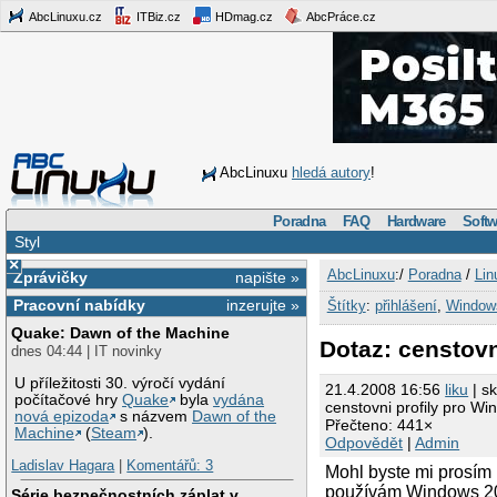
AbcLinuxu.cz
ITBiz.cz
HDmag.cz
AbcPráce.cz
AbcLinuxu
hledá autory
!
Poradna
FAQ
Hardware
Softw
Styl
×
AbcLinuxu
:/
Poradna
/
Lin
Zprávičky
napište »
Pracovní nabídky
inzerujte »
Štítky
:
přihlášení
,
Window
Quake: Dawn of the Machine
Dotaz: censtovn
dnes 04:44 | IT novinky
U příležitosti 30. výročí vydání
21.4.2008 16:56
liku
| s
počítačové hry
Quake
byla
vydána
censtovni profily pro W
nová epizoda
s názvem
Dawn of the
Přečteno: 441×
Machine
(
Steam
).
Odpovědět
|
Admin
Ladislav Hagara
|
Komentářů: 3
Mohl byste mi prosím
používám Windows 200
Série bezpečnostních záplat v