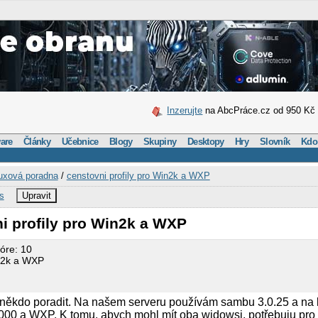
Inzerujte
na AbcPráce.cz od 950 Kč
are
Články
Učebnice
Blogy
Skupiny
Desktopy
Hry
Slovník
Kdo
uxová poradna
/
censtovni profily pro Win2k a WXP
s
Upravit
i profily pro Win2k a WXP
kóre: 10
in2k a WXP
 někdo poradit. Na našem serveru používám sambu 3.0.25 a na 
0 a WXP. K tomu, abych mohl mít oba widowsi, potřebuju pro