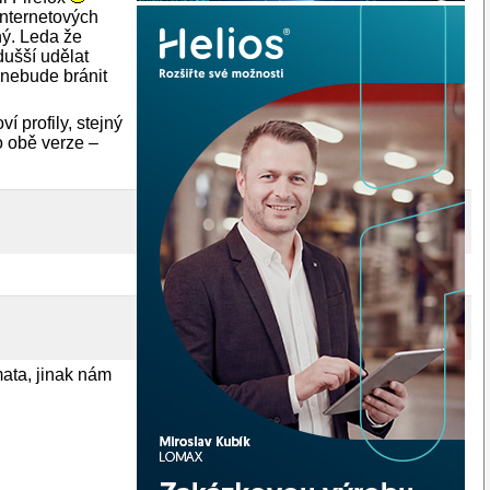
internetových
ný. Leda že
dušší udělat
 nebude bránit
í profily, stejný
o obě verze –
mata, jinak nám