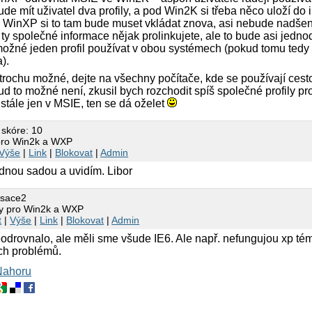
 mít uživatel dva profily, a pod Win2K si třeba něco uloží do 
ro WinXP si to tam bude muset vkládat znova, asi nebude nadše
e ty společné informace nějak prolinkujete, ale to bude asi jedno
možné jeden profil používat v obou systémech (pokud tomu tedy
).
trochu možné, dejte na všechny počítače, kde se používají cestov
d to možné není, zkusil bych rozchodit spíš společné profily pr
stále jen v MSIE, ten se dá oželet
 skóre: 10
 pro Win2k a WXP
Výše
|
Link
|
Blokovat
|
Admin
ednou sadou a uvidím. Libor
isace2
ily pro Win2k a WXP
t
|
Výše
|
Link
|
Blokovat
|
Admin
eodrovnalo, ale měli sme všude IE6. Ale např. nefungujou xp té
jch problémů.
Nahoru