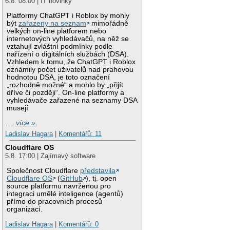
6.8. 08:00 | IT novinky
Platformy ChatGPT i Roblox by mohly
být
zařazeny na seznam
mimořádně
velkých on-line platforem nebo
internetových vyhledávačů, na něž se
vztahují zvláštní podmínky podle
nařízení o digitálních službách (DSA).
Vzhledem k tomu, že ChatGPT i Roblox
oznámily počet uživatelů nad prahovou
hodnotou DSA, je toto označení
„rozhodně možné“ a mohlo by „přijít
dříve či později“. On-line platformy a
vyhledávače zařazené na seznamy DSA
musejí
…
více »
Ladislav Hagara
|
Komentářů: 11
Cloudflare OS
5.8. 17:00 | Zajímavý software
Společnost Cloudflare
představila
Cloudflare OS
(
GitHub
), tj. open
source platformu navrženou pro
integraci umělé inteligence (agentů)
přímo do pracovních procesů
organizací.
Ladislav Hagara
|
Komentářů: 0