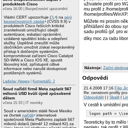
uživatele profil pro W
produktech Cisco
včera 16:00 | Bezpečnostní upozornění
mu profil z /home/prof
/home/profiles/WinXP
Vládní CERT upozorňuje (
𝕏
) na
sérii
Můžete mi prosím někdo
bezpečnostních záplat
(CVSS 9.9) v
produktech Cisco řešících kritické
přihlášení do obou sys
zranitelnosti umožňující obejití
sadu profilů (př. pro 
autentizace, eskalaci oprávnění,
díky moc za radu libo
vzdálené spuštění kódu a odepření
služby. Úspěšné zneužití může
útočníkům umožnit získat neoprávněný
přístup k dotčeným systémům,
kompromitovat zařízení Cisco Catalyst
SD-WAN a Cisco IOS XE, spustit
libovolný kód, zpřístupnit citlivé
Nástroje:
Začni sledova
informace nebo narušit dostupnost
postižených systémů.
Odpovědi
Ladislav Hagara
|
Komentářů: 2
21.4.2008 17:16
Filip Ji
Soud nařídil firmě Meta zaplatit 567
Re: censtovni profily p
milionů USD kvůli újmě způsobené
Odpovědět
| |
Sbalit
|
Li
dětem
včera 15:33 | IT novinky
V cestě k umístění pro
Soud v americkém státě Nové Mexiko
ve čtvrtek
nařídil
internetové
společnosti Meta Platforms zaplatit 567
Teoreticky by to mělo 
milionů dolarů (téměř 12 miliard Kč) za
nepletu, tak profil z