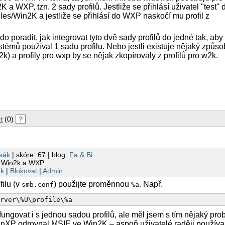
2K a WXP, tzn. 2 sady profilů. Jestliže se přihlásí uživatel "test
iles/Win2K a jestliže se přihlásí do WXP naskočí mu profil z
.
 poradit, jak integrovat tyto dvě sady profilů do jedné tak, aby 
témů používal 1 sadu profilu. Nebo jestli existuje nějaký způsob
w2k) a profily pro wxp by se nějak zkopírovaly z profilů pro w2k.
r
t
(0)
?
rsák
| skóre: 67 | blog:
Fa & Bi
ro Win2k a WXP
nk
|
Blokovat
|
Admin
filu (v
) použijte proměnnou
. Např.
smb.conf
%a
fungovat i s jednou sadou profilů, ale měl jsem s tím nějaký prob
 WinXP odrovnal MSIE ve Win2K – aspoň uživatelé raději používal