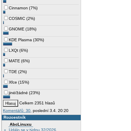
Cinnamon
(
7%
)
COSMIC
(
2%
)
GNOME
(
18%
)
KDE Plasma
(
30%
)
LXQt
(
6%
)
MATE
(
6%
)
TDE
(
2%
)
Xfce
(
15%
)
jiné/žádné
(
23%
)
Celkem 2351 hlasů
Komentářů: 30
, poslední 3.4. 20:20
Rozcestník
AbcLinuxu
Událo se v týdnu 32/2026