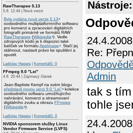
Nástroje:
RawTherapee 5.13
5.8. 12:44 | Nová verze
Odpově
Byla vydána nová verze 5.13
svobodného multiplatformního softwaru
pro konverzi a zpracování digitálních
fotografií primárně ve formátů RAW
24.4.200
RawTherapee
(
Wikipedie
). Vedle
zdrojových kódů je k dispozici také
balíček ve formátu
AppImage
. Stačí jej
Re: Přepn
stáhnout, nastavit právo ke spuštění a
spustit.
Odpovědě
Ladislav Hagara
|
Komentářů: 0
FFmpeg 9.0 "Lei"
Admin
4.8. 20:44 | Zajímavý článek
Jean-Baptiste Kempf na svém blogu
tak s tím
představil novou verzi 9.0 "Lei"
kolekce
svobodného softwaru umožňujícího
nahrávání, konverzi a streamovaní
tohle jse
digitálního zvuku a obrazu
FFmpeg
(
Wikipedie
).
Ladislav Hagara
|
Komentářů: 0
24.4.200
NVIDIA sponzorem služby Linux
Vendor Firmware Service (LVFS)