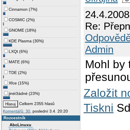
Cinnamon
(
7%
)
24.4.2008
COSMIC
(
2%
)
Re: Přepn
GNOME
(
18%
)
Odpovědě
KDE Plasma
(
30%
)
Admin
LXQt
(
6%
)
Mohl by 
MATE
(
6%
)
TDE
(
2%
)
přesuno
Xfce
(
15%
)
Založit 
jiné/žádné
(
23%
)
Celkem 2355 hlasů
Tiskni
Sd
Komentářů: 30
, poslední 3.4. 20:20
Rozcestník
AbcLinuxu