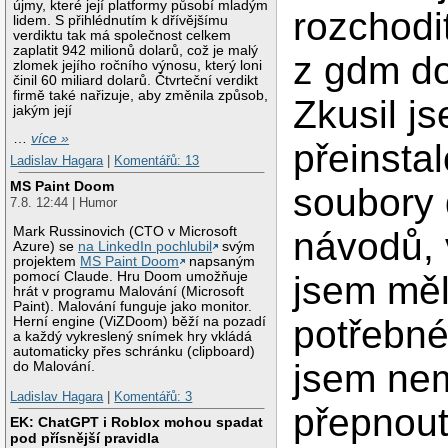
újmy, které její platformy působí mladým
rozchodi
lidem. S přihlédnutím k dřívějšímu
verdiktu tak má společnost celkem
zaplatit 942 milionů dolarů, což je malý
z gdm do
zlomek jejího ročního výnosu, který loni
činil 60 miliard dolarů. Čtvrteční verdikt
firmě také nařizuje, aby změnila způsob,
Zkusil j
jakým její
…
více »
přeinsta
Ladislav Hagara
|
Komentářů: 13
MS Paint Doom
soubory 
7.8. 12:44 | Humor
Mark Russinovich (CTO v Microsoft
návodů, 
Azure) se
na LinkedIn pochlubil
svým
projektem
MS Paint Doom
napsaným
jsem měl
pomocí Claude. Hru Doom umožňuje
hrát v programu Malování (Microsoft
Paint). Malování funguje jako monitor.
potřebné
Herní engine (ViZDoom) běží na pozadí
a každý vykreslený snímek hry vkládá
automaticky přes schránku (clipboard)
jsem ne
do Malování.
Ladislav Hagara
|
Komentářů: 3
přepnout
EK: ChatGPT i Roblox mohou spadat
pod přísnější pravidla