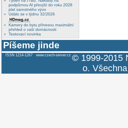
Týden na ITBiz: Náklady na
podpůrnou AI převýší do roku 2028
plat samotného vývo
Událo se v týdnu 32/2026
HDmag.cz
Kamery do bytu přinesou maximální
přehled o vaší domácnosti
Testovací novinka
Píšeme jinde
ISSN 1214-1267
www.czech-server.cz
© 1999-2015
o.
Všechna 