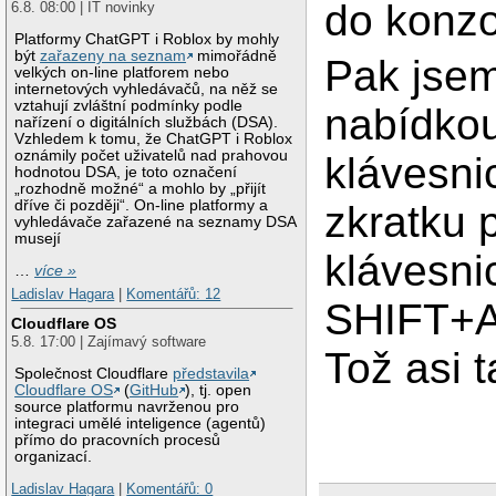
do konzo
6.8. 08:00 | IT novinky
Platformy ChatGPT i Roblox by mohly
být
zařazeny na seznam
mimořádně
Pak jsem
velkých on-line platforem nebo
internetových vyhledávačů, na něž se
vztahují zvláštní podmínky podle
nabídko
nařízení o digitálních službách (DSA).
Vzhledem k tomu, že ChatGPT i Roblox
oznámily počet uživatelů nad prahovou
klávesni
hodnotou DSA, je toto označení
„rozhodně možné“ a mohlo by „přijít
dříve či později“. On-line platformy a
zkratku 
vyhledávače zařazené na seznamy DSA
musejí
klávesn
…
více »
Ladislav Hagara
|
Komentářů: 12
SHIFT+AL
Cloudflare OS
5.8. 17:00 | Zajímavý software
Tož asi t
Společnost Cloudflare
představila
Cloudflare OS
(
GitHub
), tj. open
source platformu navrženou pro
integraci umělé inteligence (agentů)
přímo do pracovních procesů
organizací.
Ladislav Hagara
|
Komentářů: 0