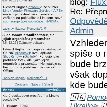
blog:
Flux
4.8. 20:11 | Komunita
Richard Hughes
oznámil
, že službu
Re: Přepn
Linux Vendor Firmware Service (LVFS)
umožňující aktualizovat firmware
zařízení na počítačích s Linuxem, nově
Odpovědě
sponzoruje také společnost NVIDIA
.
Admin
Ladislav Hagara
|
Komentářů: 0
SlideRshow, prohlížeč fotek, ale i
jejich organizér a prezentátor
Vzhledem
4.8. 12:22 | Zajímavý software
Edvard Rejthar na blogu zaměstnanců
spíše o 
CZ.NIC
představil
svou aplikaci
SlideRshow
(
GitHub
). Funguje jako
prohlížeč fotek, ale i jako jejich
bude br
organizér a prezentátor. Neinstaluje se,
běží přímo v prohlížeči. Bez serveru.
Offline.
však dop
Ladislav Hagara
|
Komentářů: 11
kde bude
Centrum
|
Napsat
|
Starší
Anketa
navrhněte »
🇺🇦
Pomoc
Které desktopové prostředí na Linuxu
používáte?
Ukrajina
🇺
Budgie
(
10%
)