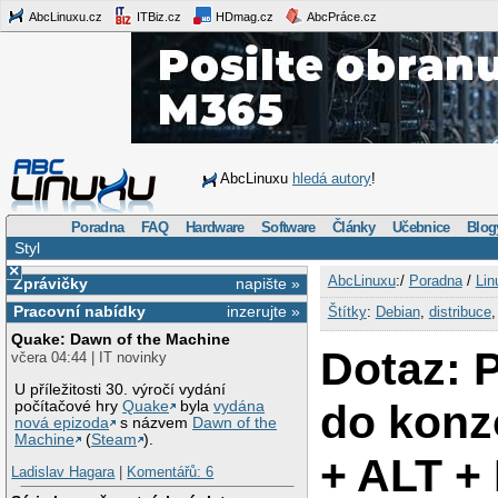
AbcLinuxu.cz
ITBiz.cz
HDmag.cz
AbcPráce.cz
AbcLinuxu
hledá autory
!
Poradna
FAQ
Hardware
Software
Články
Učebnice
Blog
Styl
×
AbcLinuxu
:/
Poradna
/
Lin
Zprávičky
napište »
Pracovní nabídky
inzerujte »
Štítky
:
Debian
,
distribuce
Quake: Dawn of the Machine
Dotaz: 
včera 04:44 | IT novinky
U příležitosti 30. výročí vydání
do konz
počítačové hry
Quake
byla
vydána
nová epizoda
s názvem
Dawn of the
Machine
(
Steam
).
+ ALT +
Ladislav Hagara
|
Komentářů: 6