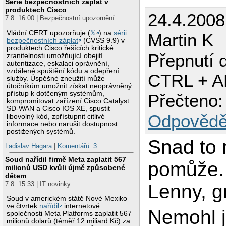
Série bezpečnostních záplat v
produktech Cisco
24.4.2008
7.8. 16:00 | Bezpečnostní upozornění
Vládní CERT upozorňuje (
𝕏
) na
sérii
Martin K
bezpečnostních záplat
(CVSS 9.9) v
produktech Cisco řešících kritické
Přepnutí 
zranitelnosti umožňující obejití
autentizace, eskalaci oprávnění,
vzdálené spuštění kódu a odepření
CTRL + A
služby. Úspěšné zneužití může
útočníkům umožnit získat neoprávněný
přístup k dotčeným systémům,
Přečteno:
kompromitovat zařízení Cisco Catalyst
SD-WAN a Cisco IOS XE, spustit
Odpovědě
libovolný kód, zpřístupnit citlivé
informace nebo narušit dostupnost
postižených systémů.
Snad to
Ladislav Hagara
|
Komentářů: 3
Soud nařídil firmě Meta zaplatit 567
pomůže.
milionů USD kvůli újmě způsobené
dětem
7.8. 15:33 | IT novinky
Lenny, 
Soud v americkém státě Nové Mexiko
ve čtvrtek
nařídil
internetové
Nemohl 
společnosti Meta Platforms zaplatit 567
milionů dolarů (téměř 12 miliard Kč) za