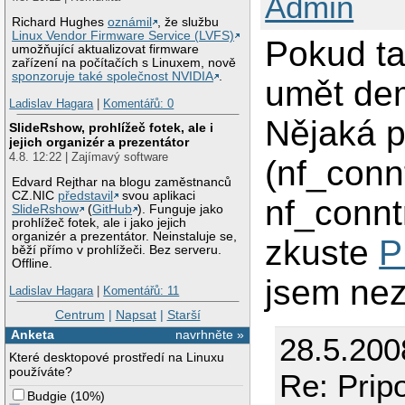
Admin
Richard Hughes
oznámil
, že službu
Linux Vendor Firmware Service (LVFS)
Pokud ta
umožňující aktualizovat firmware
zařízení na počítačích s Linuxem, nově
sponzoruje také společnost NVIDIA
.
umět dem
Ladislav Hagara
|
Komentářů: 0
Nějaká p
SlideRshow, prohlížeč fotek, ale i
jejich organizér a prezentátor
4.8. 12:22 | Zajímavý software
(nf_conn
Edvard Rejthar na blogu zaměstnanců
CZ.NIC
představil
svou aplikaci
nf_connt
SlideRshow
(
GitHub
). Funguje jako
prohlížeč fotek, ale i jako jejich
organizér a prezentátor. Neinstaluje se,
zkuste
P
běží přímo v prohlížeči. Bez serveru.
Offline.
jsem nez
Ladislav Hagara
|
Komentářů: 11
Centrum
|
Napsat
|
Starší
Anketa
navrhněte »
28.5.200
Které desktopové prostředí na Linuxu
používáte?
Re: Prip
Budgie
(
10%
)