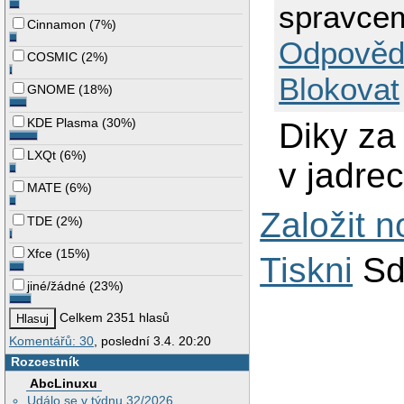
spravce
Cinnamon
(
7%
)
Odpověd
COSMIC
(
2%
)
Blokovat
GNOME
(
18%
)
KDE Plasma
(
30%
)
Diky za
LXQt
(
6%
)
v jadre
MATE
(
6%
)
Založit 
TDE
(
2%
)
Xfce
(
15%
)
Tiskni
Sd
jiné/žádné
(
23%
)
Celkem 2351 hlasů
Komentářů: 30
, poslední 3.4. 20:20
Rozcestník
AbcLinuxu
Událo se v týdnu 32/2026