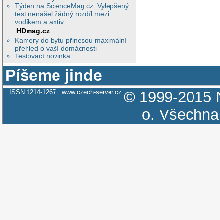
Týden na ScienceMag.cz: Vylepšený
test nenašel žádný rozdíl mezi
vodíkem a antiv
HDmag.cz
Kamery do bytu přinesou maximální
přehled o vaší domácnosti
Testovací novinka
Píšeme jinde
ISSN 1214-1267
www.czech-server.cz
© 1999-2015
o.
Všechna 