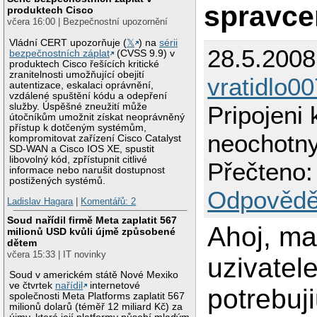
spravc
produktech Cisco
včera 16:00 | Bezpečnostní upozornění
Vládní CERT upozorňuje (
𝕏
) na
sérii
28.5.2008
bezpečnostních záplat
(CVSS 9.9) v
produktech Cisco řešících kritické
zranitelnosti umožňující obejití
vratidlo00
autentizace, eskalaci oprávnění,
vzdálené spuštění kódu a odepření
služby. Úspěšné zneužití může
Pripojeni
útočníkům umožnit získat neoprávněný
přístup k dotčeným systémům,
neochotn
kompromitovat zařízení Cisco Catalyst
SD-WAN a Cisco IOS XE, spustit
libovolný kód, zpřístupnit citlivé
Přečteno:
informace nebo narušit dostupnost
postižených systémů.
Odpovědě
Ladislav Hagara
|
Komentářů: 2
Soud nařídil firmě Meta zaplatit 567
Ahoj, ma
milionů USD kvůli újmě způsobené
dětem
včera 15:33 | IT novinky
uzivatele
Soud v americkém státě Nové Mexiko
ve čtvrtek
nařídil
internetové
potrebuji
společnosti Meta Platforms zaplatit 567
milionů dolarů (téměř 12 miliard Kč) za