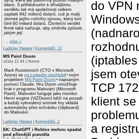
újmy, které její platformy působí mladým
do VPN 
lidem. S přihlédnutím k dřívějšímu
verdiktu tak má společnost celkem
zaplatit 942 milionů dolarů, což je malý
Windows
zlomek jejího ročního výnosu, který loni
činil 60 miliard dolarů. Čtvrteční verdikt
firmě také nařizuje, aby změnila způsob,
(nadnaro
jakým její
…
více »
rozhodnu
Ladislav Hagara
|
Komentářů: 13
(iptables
MS Paint Doom
včera 12:44 | Humor
jsem ote
Mark Russinovich (CTO v Microsoft
Azure) se
na LinkedIn pochlubil
svým
projektem
MS Paint Doom
napsaným
TCP 172
pomocí Claude. Hru Doom umožňuje
hrát v programu Malování (Microsoft
Paint). Malování funguje jako monitor.
klient se
Herní engine (ViZDoom) běží na pozadí
a každý vykreslený snímek hry vkládá
automaticky přes schránku (clipboard)
problemu
do Malování.
Ladislav Hagara
|
Komentářů: 2
a registr
EK: ChatGPT i Roblox mohou spadat
pod přísnější pravidla