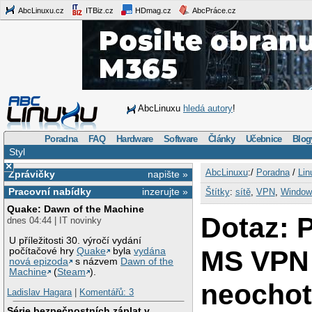
AbcLinuxu.cz
ITBiz.cz
HDmag.cz
AbcPráce.cz
AbcLinuxu
hledá autory
!
Poradna
FAQ
Hardware
Software
Články
Učebnice
Blog
Styl
×
AbcLinuxu
:/
Poradna
/
Lin
Zprávičky
napište »
Pracovní nabídky
inzerujte »
Štítky
:
sítě
,
VPN
,
Window
Quake: Dawn of the Machine
Dotaz: P
dnes 04:44 | IT novinky
U příležitosti 30. výročí vydání
MS VPN
počítačové hry
Quake
byla
vydána
nová epizoda
s názvem
Dawn of the
Machine
(
Steam
).
neocho
Ladislav Hagara
|
Komentářů: 3
Série bezpečnostních záplat v