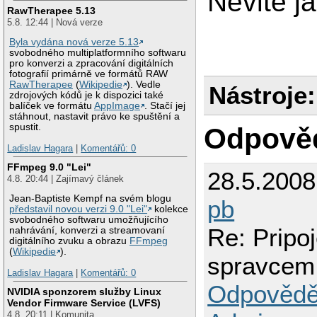
Nevite j
RawTherapee 5.13
5.8. 12:44 | Nová verze
Byla vydána nová verze 5.13
svobodného multiplatformního softwaru
pro konverzi a zpracování digitálních
fotografií primárně ve formátů RAW
RawTherapee
(
Wikipedie
). Vedle
Nástroje:
zdrojových kódů je k dispozici také
balíček ve formátu
AppImage
. Stačí jej
stáhnout, nastavit právo ke spuštění a
spustit.
Odpově
Ladislav Hagara
|
Komentářů: 0
FFmpeg 9.0 "Lei"
28.5.200
4.8. 20:44 | Zajímavý článek
Jean-Baptiste Kempf na svém blogu
pb
představil novou verzi 9.0 "Lei"
kolekce
svobodného softwaru umožňujícího
Re: Pripo
nahrávání, konverzi a streamovaní
digitálního zvuku a obrazu
FFmpeg
(
Wikipedie
).
spravcem
Ladislav Hagara
|
Komentářů: 0
Odpovědě
NVIDIA sponzorem služby Linux
Vendor Firmware Service (LVFS)
4.8. 20:11 | Komunita