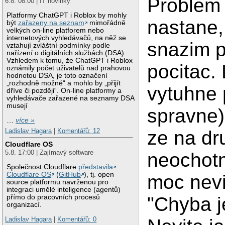
Problem
6.8. 08:00 | IT novinky
Platformy ChatGPT i Roblox by mohly
nastane,
být
zařazeny na seznam
mimořádně
velkých on-line platforem nebo
internetových vyhledávačů, na něž se
snazim pr
vztahují zvláštní podmínky podle
nařízení o digitálních službách (DSA).
Vzhledem k tomu, že ChatGPT i Roblox
pocitac.
oznámily počet uživatelů nad prahovou
hodnotou DSA, je toto označení
„rozhodně možné“ a mohlo by „přijít
vytuhne 
dříve či později“. On-line platformy a
vyhledávače zařazené na seznamy DSA
musejí
spravne)
…
více »
Ladislav Hagara
|
Komentářů: 12
ze na dr
Cloudflare OS
5.8. 17:00 | Zajímavý software
neochotn
Společnost Cloudflare
představila
Cloudflare OS
(
GitHub
), tj. open
moc nevi
source platformu navrženou pro
integraci umělé inteligence (agentů)
přímo do pracovních procesů
"Chyba j
organizací.
Ladislav Hagara
|
Komentářů: 0