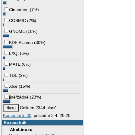
Cinnamon
(
7%
)
COSMIC
(
2%
)
GNOME
(
18%
)
KDE Plasma
(
30%
)
LXQt
(
6%
)
MATE
(
6%
)
TDE
(
2%
)
Xfce
(
15%
)
jiné/žádné
(
23%
)
Celkem 2344 hlasů
Komentářů: 30
, poslední 3.4. 20:20
Rozcestník
AbcLinuxu