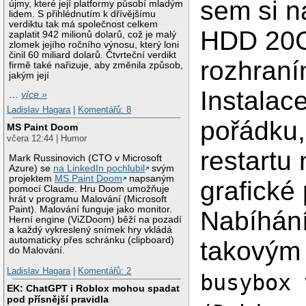
sem si n
újmy, které její platformy působí mladým
lidem. S přihlédnutím k dřívějšímu
verdiktu tak má společnost celkem
HDD 20G
zaplatit 942 milionů dolarů, což je malý
zlomek jejího ročního výnosu, který loni
činil 60 miliard dolarů. Čtvrteční verdikt
rozhraní
firmě také nařizuje, aby změnila způsob,
jakým její
Instalac
…
více »
Ladislav Hagara
|
Komentářů: 8
pořádku,
MS Paint Doom
včera 12:44 | Humor
restartu
Mark Russinovich (CTO v Microsoft
Azure) se
na LinkedIn pochlubil
svým
projektem
MS Paint Doom
napsaným
grafické 
pomocí Claude. Hru Doom umožňuje
hrát v programu Malování (Microsoft
Paint). Malování funguje jako monitor.
Nabíhání
Herní engine (ViZDoom) běží na pozadí
a každý vykreslený snímek hry vkládá
automaticky přes schránku (clipboard)
takovým
do Malování.
Ladislav Hagara
|
Komentářů: 2
busybox 
EK: ChatGPT i Roblox mohou spadat
pod přísnější pravidla