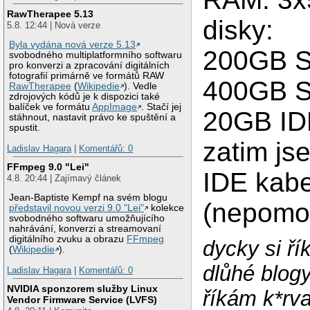
RawTherapee 5.13
disky:
5.8. 12:44 | Nová verze
Byla vydána nová verze 5.13
200GB 
svobodného multiplatformního softwaru
pro konverzi a zpracování digitálních
fotografií primárně ve formátů RAW
400GB 
RawTherapee
(
Wikipedie
). Vedle
zdrojových kódů je k dispozici také
balíček ve formátu
AppImage
. Stačí jej
20GB ID
stáhnout, nastavit právo ke spuštění a
spustit.
zatim js
Ladislav Hagara
|
Komentářů: 0
FFmpeg 9.0 "Lei"
IDE kab
4.8. 20:44 | Zajímavý článek
Jean-Baptiste Kempf na svém blogu
(nepomo
představil novou verzi 9.0 "Lei"
kolekce
svobodného softwaru umožňujícího
nahrávání, konverzi a streamovaní
digitálního zvuku a obrazu
FFmpeg
dycky si ří
(
Wikipedie
).
dlůhé blog
Ladislav Hagara
|
Komentářů: 0
NVIDIA sponzorem služby Linux
říkám k*rva
Vendor Firmware Service (LVFS)