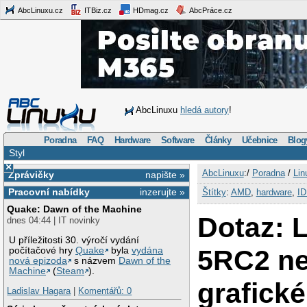
AbcLinuxu.cz
ITBiz.cz
HDmag.cz
AbcPráce.cz
AbcLinuxu
hledá autory
!
Poradna
FAQ
Hardware
Software
Články
Učebnice
Blog
Styl
×
AbcLinuxu
:/
Poradna
/
Lin
Zprávičky
napište »
Pracovní nabídky
inzerujte »
Štítky
:
AMD
,
hardware
,
I
Quake: Dawn of the Machine
Dotaz: 
dnes 04:44 | IT novinky
U příležitosti 30. výročí vydání
5RC2 n
počítačové hry
Quake
byla
vydána
nová epizoda
s názvem
Dawn of the
Machine
(
Steam
).
grafické
Ladislav Hagara
|
Komentářů: 0