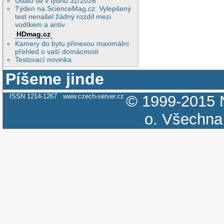
Událo se v týdnu 32/2026
Týden na ScienceMag.cz: Vylepšený
test nenašel žádný rozdíl mezi
vodíkem a antiv
HDmag.cz
Kamery do bytu přinesou maximální
přehled o vaší domácnosti
Testovací novinka
Píšeme jinde
ISSN 1214-1267
www.czech-server.cz
© 1999-2015
o.
Všechna 