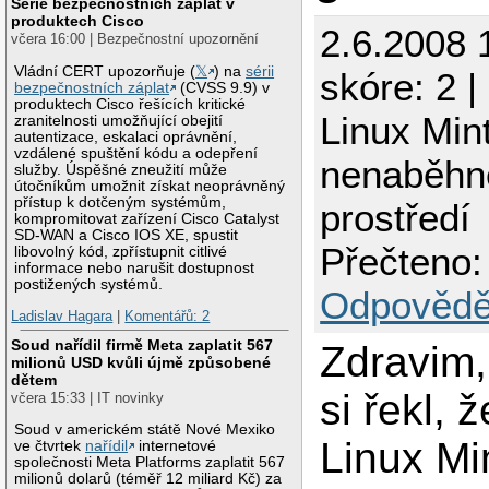
Série bezpečnostních záplat v
produktech Cisco
2.6.2008 
včera 16:00 | Bezpečnostní upozornění
Vládní CERT upozorňuje (
𝕏
) na
sérii
skóre: 2 |
bezpečnostních záplat
(CVSS 9.9) v
produktech Cisco řešících kritické
Linux Min
zranitelnosti umožňující obejití
autentizace, eskalaci oprávnění,
vzdálené spuštění kódu a odepření
nenaběhne
služby. Úspěšné zneužití může
útočníkům umožnit získat neoprávněný
přístup k dotčeným systémům,
prostředí
kompromitovat zařízení Cisco Catalyst
SD-WAN a Cisco IOS XE, spustit
Přečteno:
libovolný kód, zpřístupnit citlivé
informace nebo narušit dostupnost
postižených systémů.
Odpovědě
Ladislav Hagara
|
Komentářů: 2
Soud nařídil firmě Meta zaplatit 567
Zdravim
milionů USD kvůli újmě způsobené
dětem
si řekl, 
včera 15:33 | IT novinky
Soud v americkém státě Nové Mexiko
Linux Min
ve čtvrtek
nařídil
internetové
společnosti Meta Platforms zaplatit 567
milionů dolarů (téměř 12 miliard Kč) za