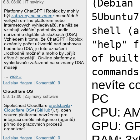
(Debian 
6.8. 08:00 | IT novinky
Platformy ChatGPT i Roblox by mohly
5Ubuntu7
být
zařazeny na seznam
mimořádně
velkých on-line platforem nebo
internetových vyhledávačů, na něž se
shell (a
vztahují zvláštní podmínky podle
nařízení o digitálních službách (DSA).
Vzhledem k tomu, že ChatGPT i Roblox
"help" f
oznámily počet uživatelů nad prahovou
hodnotou DSA, je toto označení
„rozhodně možné“ a mohlo by „přijít
of built
dříve či později“. On-line platformy a
vyhledávače zařazené na seznamy DSA
musejí
commands
…
více »
nevíte c
Ladislav Hagara
|
Komentářů: 9
Cloudflare OS
PC
5.8. 17:00 | Zajímavý software
Společnost Cloudflare
představila
CPU: A
Cloudflare OS
(
GitHub
), tj. open
source platformu navrženou pro
integraci umělé inteligence (agentů)
GPU: GF
přímo do pracovních procesů
organizací.
RAM: 3
Ladislav Hagara
|
Komentářů: 0