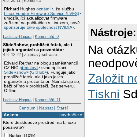
4.8. 20:11 | Komunita
Richard Hughes
oznámil
, že službu
Linux Vendor Firmware Service (LVFS)
umožňující aktualizovat firmware
zařízení na počítačích s Linuxem, nově
sponzoruje také společnost NVIDIA
.
Nástroje:
Ladislav Hagara
|
Komentářů: 0
SlideRshow, prohlížeč fotek, ale i
Na otázk
jejich organizér a prezentátor
4.8. 12:22 | Zajímavý software
neodpově
Edvard Rejthar na blogu zaměstnanců
CZ.NIC
představil
svou aplikaci
SlideRshow
(
GitHub
). Funguje jako
Založit 
prohlížeč fotek, ale i jako jejich
organizér a prezentátor. Neinstaluje se,
běží přímo v prohlížeči. Bez serveru.
Tiskni
Sd
Offline.
Ladislav Hagara
|
Komentářů: 11
Centrum
|
Napsat
|
Starší
Anketa
navrhněte »
Které desktopové prostředí na Linuxu
používáte?
Budgie
(
10%
)