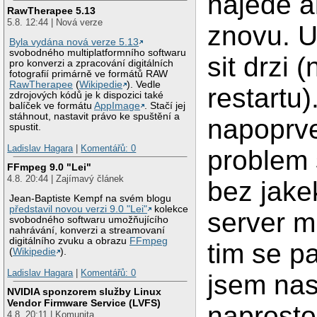
najede a
RawTherapee 5.13
5.8. 12:44 | Nová verze
znovu. U
Byla vydána nová verze 5.13
svobodného multiplatformního softwaru
sit drzi
pro konverzi a zpracování digitálních
fotografií primárně ve formátů RAW
RawTherapee
(
Wikipedie
). Vedle
restartu
zdrojových kódů je k dispozici také
balíček ve formátu
AppImage
. Stačí jej
stáhnout, nastavit právo ke spuštění a
napoprve
spustit.
Ladislav Hagara
|
Komentářů: 0
problem 
FFmpeg 9.0 "Lei"
4.8. 20:44 | Zajímavý článek
bez jakek
Jean-Baptiste Kempf na svém blogu
představil novou verzi 9.0 "Lei"
kolekce
server m
svobodného softwaru umožňujícího
nahrávání, konverzi a streamovaní
digitálního zvuku a obrazu
FFmpeg
tim se pa
(
Wikipedie
).
Ladislav Hagara
|
Komentářů: 0
jsem nast
NVIDIA sponzorem služby Linux
Vendor Firmware Service (LVFS)
naprosto
4.8. 20:11 | Komunita