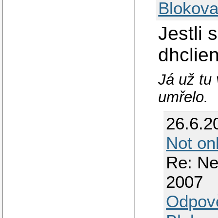
Blokova
Jestli 
dhclie
Já už tu
umřelo.
26.6.2
Not on
Re: Ne
2007
Odpov