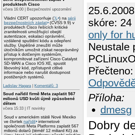
produktech Cisco
25.6.200
včera 16:00 | Bezpečnostní upozornění
Vládní CERT upozorňuje (
𝕏
) na
sérii
skóre: 24 
bezpečnostních záplat
(CVSS 9.9) v
produktech Cisco řešících kritické
only for 
zranitelnosti umožňující obejití
autentizace, eskalaci oprávnění,
vzdálené spuštění kódu a odepření
Neustale p
služby. Úspěšné zneužití může
útočníkům umožnit získat neoprávněný
přístup k dotčeným systémům,
PCLinuxO
kompromitovat zařízení Cisco Catalyst
SD-WAN a Cisco IOS XE, spustit
Přečteno:
libovolný kód, zpřístupnit citlivé
informace nebo narušit dostupnost
postižených systémů.
Odpovědě
Ladislav Hagara
|
Komentářů: 3
Soud nařídil firmě Meta zaplatit 567
Příloha:
milionů USD kvůli újmě způsobené
dětem
dmesg
včera 15:33 | IT novinky
Soud v americkém státě Nové Mexiko
Dobry de
ve čtvrtek
nařídil
internetové
společnosti Meta Platforms zaplatit 567
milionů dolarů (téměř 12 miliard Kč) za