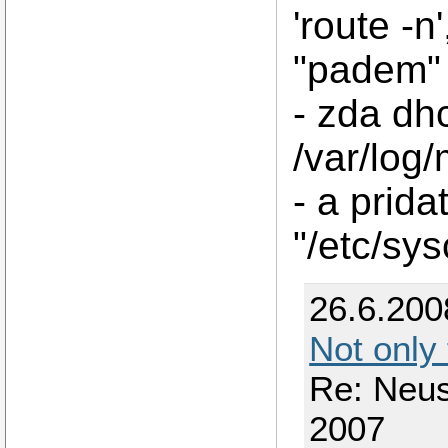
'route -n
"padem"
- zda dh
/var/log
- a prida
"/etc/sys
26.6.200
Not only
Re: Neus
2007