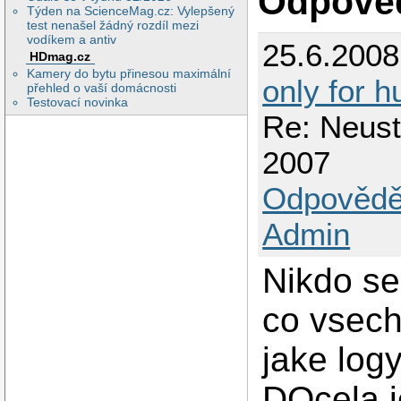
Odpově
Týden na ScienceMag.cz: Vylepšený
test nenašel žádný rozdíl mezi
vodíkem a antiv
25.6.200
HDmag.cz
Kamery do bytu přinesou maximální
only for 
přehled o vaší domácnosti
Testovací novinka
Re: Neust
2007
Odpovědě
Admin
Nikdo se
co vsech
jake logy
DOcela j