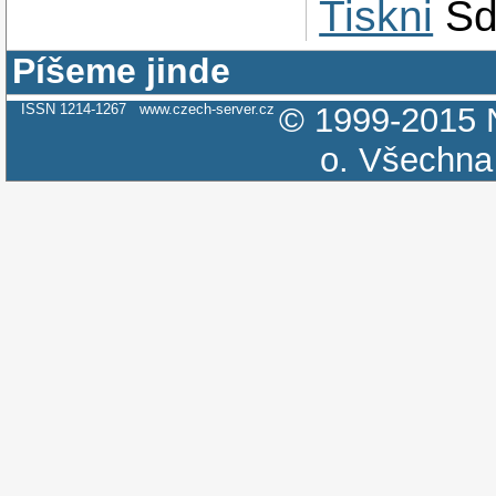
Tiskni
Sd
Píšeme jinde
ISSN 1214-1267
www.czech-server.cz
© 1999-2015
o.
Všechna 