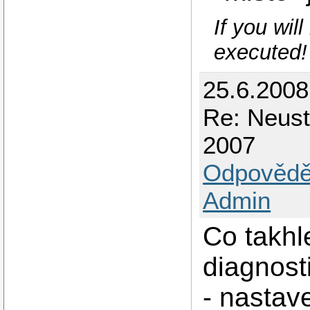
If you wil
executed!
25.6.200
Re: Neust
2007
Odpovědě
Admin
Co takhl
diagnost
- nastave