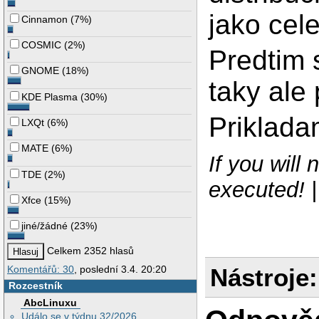
jako cele
Cinnamon
(
7%
)
COSMIC
(
2%
)
Predtim 
GNOME
(
18%
)
taky ale
KDE Plasma
(
30%
)
Priklad
LXQt
(
6%
)
MATE
(
6%
)
If you will
TDE
(
2%
)
executed! 
Xfce
(
15%
)
jiné/žádné
(
23%
)
Celkem 2352 hlasů
Nástroje:
Komentářů: 30
, poslední 3.4. 20:20
Rozcestník
AbcLinuxu
Událo se v týdnu 32/2026