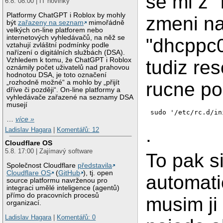
se mi z "
6.8. 08:00 | IT novinky
Platformy ChatGPT i Roblox by mohly
zmeni n
být
zařazeny na seznam
mimořádně
velkých on-line platforem nebo
internetových vyhledávačů, na něž se
"dhcppc0
vztahují zvláštní podmínky podle
nařízení o digitálních službách (DSA).
Vzhledem k tomu, že ChatGPT i Roblox
tudiz res
oznámily počet uživatelů nad prahovou
hodnotou DSA, je toto označení
rucne p
„rozhodně možné“ a mohlo by „přijít
dříve či později“. On-line platformy a
vyhledávače zařazené na seznamy DSA
musejí
sudo '/etc/rc.d/in
…
více »
.
Ladislav Hagara
|
Komentářů: 12
Cloudflare OS
5.8. 17:00 | Zajímavý software
To pak si
Společnost Cloudflare
představila
Cloudflare OS
(
GitHub
), tj. open
automati
source platformu navrženou pro
integraci umělé inteligence (agentů)
přímo do pracovních procesů
musim ji
organizací.
Ladislav Hagara
|
Komentářů: 0