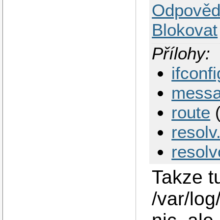
Odpověd
Blokovat
Přílohy:
ifconfi
mess
route
(
resolv
resol
Takze tu
/var/l