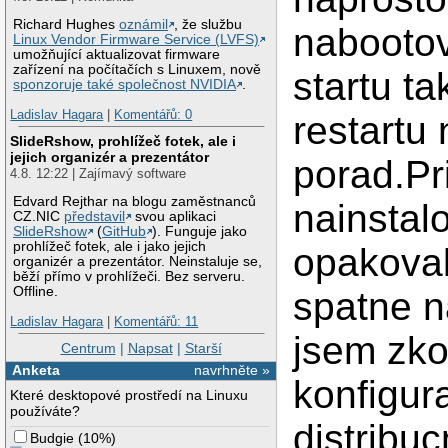
Richard Hughes
oznámil
, že službu
nabootova
Linux Vendor Firmware Service (LVFS)
umožňující aktualizovat firmware
zařízení na počítačích s Linuxem, nově
startu ta
sponzoruje také společnost NVIDIA
.
Ladislav Hagara
|
Komentářů: 0
restartu
SlideRshow, prohlížeč fotek, ale i
jejich organizér a prezentátor
porad.Pr
4.8. 12:22 | Zajímavý software
Edvard Rejthar na blogu zaměstnanců
nainsta
CZ.NIC
představil
svou aplikaci
SlideRshow
(
GitHub
). Funguje jako
prohlížeč fotek, ale i jako jejich
opakoval
organizér a prezentátor. Neinstaluje se,
běží přímo v prohlížeči. Bez serveru.
Offline.
spatne 
Ladislav Hagara
|
Komentářů: 11
jsem zko
Centrum
|
Napsat
|
Starší
Anketa
navrhněte »
konfigur
Které desktopové prostředí na Linuxu
používáte?
distribuc
Budgie
(
10%
)