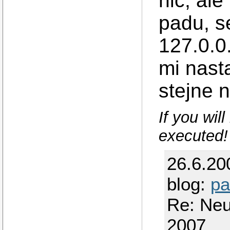
nic, ale
padu, s
127.0.0
mi nasta
stejne 
If you wil
executed!
26.6.20
blog:
pa
Re: Neu
2007