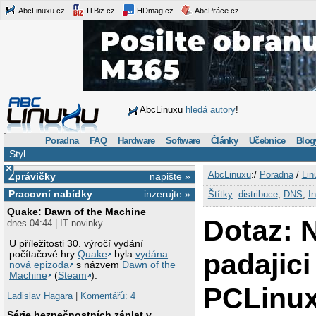
AbcLinuxu.cz
ITBiz.cz
HDmag.cz
AbcPráce.cz
AbcLinuxu
hledá autory
!
Poradna
FAQ
Hardware
Software
Články
Učebnice
Blog
Styl
×
AbcLinuxu
:/
Poradna
/
Lin
Zprávičky
napište »
Pracovní nabídky
inzerujte »
Štítky
:
distribuce
,
DNS
,
In
Quake: Dawn of the Machine
Dotaz: 
dnes 04:44 | IT novinky
U příležitosti 30. výročí vydání
padajici 
počítačové hry
Quake
byla
vydána
nová epizoda
s názvem
Dawn of the
Machine
(
Steam
).
PCLinu
Ladislav Hagara
|
Komentářů: 4
Série bezpečnostních záplat v