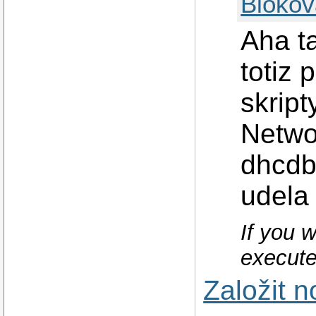
Blokov
Aha ta
totiz 
skript
Netwo
dhcdb
udela
If you w
execute
Založit 