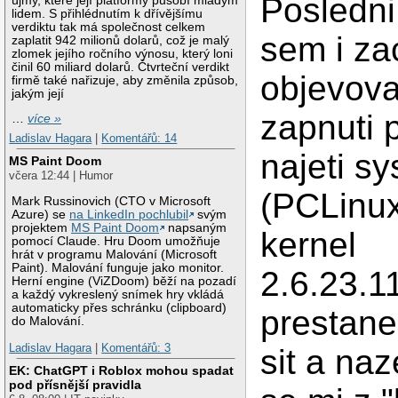
Posledn
újmy, které její platformy působí mladým
lidem. S přihlédnutím k dřívějšímu
verdiktu tak má společnost celkem
sem i za
zaplatit 942 milionů dolarů, což je malý
zlomek jejího ročního výnosu, který loni
činil 60 miliard dolarů. Čtvrteční verdikt
objevova
firmě také nařizuje, aby změnila způsob,
jakým její
zapnuti 
…
více »
Ladislav Hagara
|
Komentářů: 14
najeti s
MS Paint Doom
včera 12:44 | Humor
(PCLinu
Mark Russinovich (CTO v Microsoft
Azure) se
na LinkedIn pochlubil
svým
projektem
MS Paint Doom
napsaným
kernel
pomocí Claude. Hru Doom umožňuje
hrát v programu Malování (Microsoft
Paint). Malování funguje jako monitor.
2.6.23.1
Herní engine (ViZDoom) běží na pozadí
a každý vykreslený snímek hry vkládá
automaticky přes schránku (clipboard)
prestane
do Malování.
Ladislav Hagara
|
Komentářů: 3
sit a na
EK: ChatGPT i Roblox mohou spadat
pod přísnější pravidla