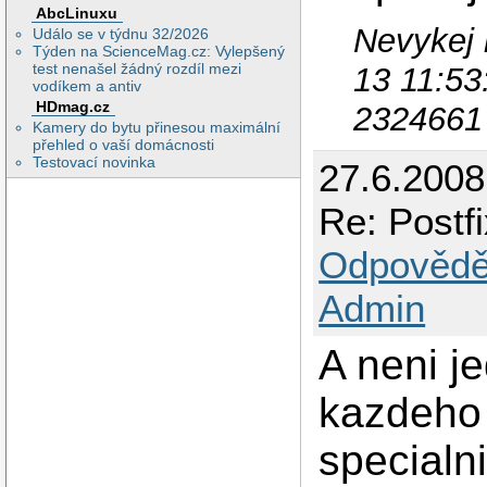
AbcLinuxu
Nevykej 
Událo se v týdnu 32/2026
Týden na ScienceMag.cz: Vylepšený
test nenašel žádný rozdíl mezi
13 11:53
vodíkem a antiv
HDmag.cz
2324661
Kamery do bytu přinesou maximální
přehled o vaší domácnosti
Testovací novinka
27.6.200
Re: Postfi
Odpovědě
Admin
A neni j
kazdeho 
specialn