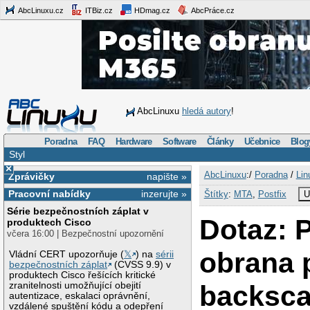
AbcLinuxu.cz
ITBiz.cz
HDmag.cz
AbcPráce.cz
AbcLinuxu
hledá autory
!
Poradna
FAQ
Hardware
Software
Články
Učebnice
Blog
Styl
×
AbcLinuxu
:/
Poradna
/
Lin
Zprávičky
napište »
Pracovní nabídky
inzerujte »
Štítky
:
MTA
,
Postfix
U
Série bezpečnostních záplat v
Dotaz: P
produktech Cisco
včera 16:00 | Bezpečnostní upozornění
obrana p
Vládní CERT upozorňuje (
𝕏
) na
sérii
bezpečnostních záplat
(CVSS 9.9) v
produktech Cisco řešících kritické
backsca
zranitelnosti umožňující obejití
autentizace, eskalaci oprávnění,
vzdálené spuštění kódu a odepření