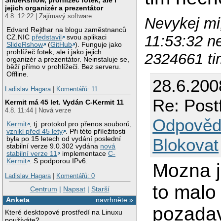
jejich organizér a prezentátor
4.8. 12:22 | Zajímavý software
Nevykej mi,
Edvard Rejthar na blogu zaměstnanců
11:53:32 n
CZ.NIC
představil
svou aplikaci
SlideRshow
(
GitHub
). Funguje jako
prohlížeč fotek, ale i jako jejich
2324661 t
organizér a prezentátor. Neinstaluje se,
běží přímo v prohlížeči. Bez serveru.
Offline.
28.6.200
Ladislav Hagara
|
Komentářů: 11
Re: Postf
Kermit má 45 let. Vydán C-Kermit 11
4.8. 11:44 | Nová verze
Odpověd
Kermit
, tj. protokol pro přenos souborů,
vznikl před 45 lety
. Při této příležitosti
byla po 15 letech od vydání poslední
Blokovat
stabilní verze 9.0.302 vydána
nová
stabilní verze 11
implementace
C-
Kermit
. S podporou IPv6.
Mozna j
Ladislav Hagara
|
Komentářů: 0
to malo
Centrum
|
Napsat
|
Starší
Anketa
navrhněte »
pozadav
Které desktopové prostředí na Linuxu
používáte?