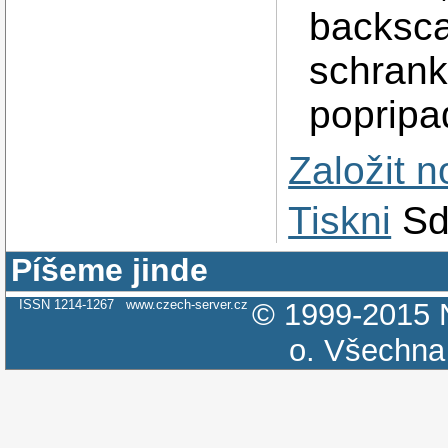
backsca
schrank
popripa
Založit 
Tiskni
Sd
Píšeme jinde
ISSN 1214-1267
www.czech-server.cz
© 1999-2015
o.
Všechna 