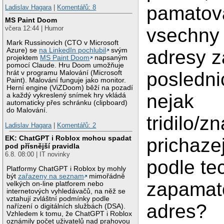
pamatov
Ladislav Hagara
|
Komentářů: 8
MS Paint Doom
vsechny 
včera 12:44 | Humor
Mark Russinovich (CTO v Microsoft
adresy z
Azure) se
na LinkedIn pochlubil
svým
projektem
MS Paint Doom
napsaným
pomocí Claude. Hru Doom umožňuje
posledni
hrát v programu Malování (Microsoft
Paint). Malování funguje jako monitor.
Herní engine (ViZDoom) běží na pozadí
nejak
a každý vykreslený snímek hry vkládá
automaticky přes schránku (clipboard)
do Malování.
tridilo/z
Ladislav Hagara
|
Komentářů: 2
EK: ChatGPT i Roblox mohou spadat
prichaze
pod přísnější pravidla
6.8. 08:00 | IT novinky
podle te
Platformy ChatGPT i Roblox by mohly
být
zařazeny na seznam
mimořádně
zapamat
velkých on-line platforem nebo
internetových vyhledávačů, na něž se
vztahují zvláštní podmínky podle
adres?
nařízení o digitálních službách (DSA).
Vzhledem k tomu, že ChatGPT i Roblox
oznámily počet uživatelů nad prahovou