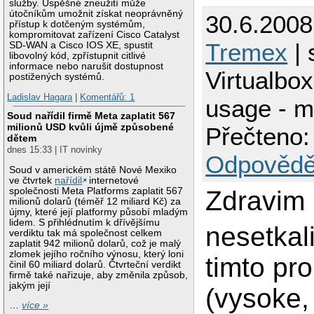
služby. Úspěšné zneužití může
útočníkům umožnit získat neoprávněný
30.6.2008
přístup k dotčeným systémům,
kompromitovat zařízení Cisco Catalyst
Tremex
| 
SD-WAN a Cisco IOS XE, spustit
libovolný kód, zpřístupnit citlivé
informace nebo narušit dostupnost
Virtualbo
postižených systémů.
Ladislav Hagara
|
Komentářů: 1
usage - 
Soud nařídil firmě Meta zaplatit 567
milionů USD kvůli újmě způsobené
Přečteno:
dětem
dnes 15:33 | IT novinky
Odpovědě
Soud v americkém státě Nové Mexiko
ve čtvrtek
nařídil
internetové
společnosti Meta Platforms zaplatit 567
Zdravim
milionů dolarů (téměř 12 miliard Kč) za
újmy, které její platformy působí mladým
lidem. S přihlédnutím k dřívějšímu
nesetkali
verdiktu tak má společnost celkem
zaplatit 942 milionů dolarů, což je malý
zlomek jejího ročního výnosu, který loni
timto p
činil 60 miliard dolarů. Čtvrteční verdikt
firmě také nařizuje, aby změnila způsob,
jakým její
(vysoke,
…
více »