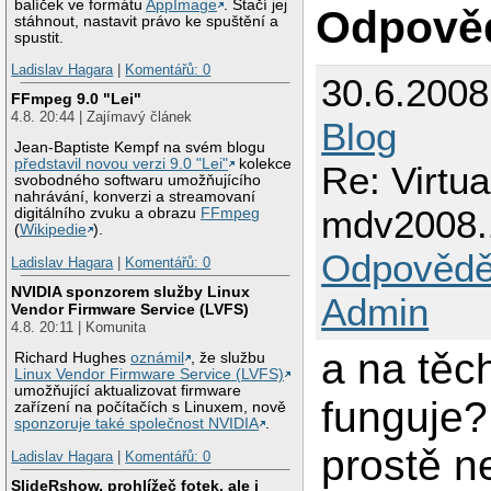
balíček ve formátu
AppImage
. Stačí jej
Odpově
stáhnout, nastavit právo ke spuštění a
spustit.
Ladislav Hagara
|
Komentářů: 0
30.6.200
FFmpeg 9.0 "Lei"
4.8. 20:44 | Zajímavý článek
Blog
Jean-Baptiste Kempf na svém blogu
představil novou verzi 9.0 "Lei"
kolekce
Re: Virtu
svobodného softwaru umožňujícího
nahrávání, konverzi a streamovaní
mdv2008.
digitálního zvuku a obrazu
FFmpeg
(
Wikipedie
).
Odpovědě
Ladislav Hagara
|
Komentářů: 0
NVIDIA sponzorem služby Linux
Admin
Vendor Firmware Service (LVFS)
4.8. 20:11 | Komunita
a na těch
Richard Hughes
oznámil
, že službu
Linux Vendor Firmware Service (LVFS)
umožňující aktualizovat firmware
funguje?
zařízení na počítačích s Linuxem, nově
sponzoruje také společnost NVIDIA
.
prostě n
Ladislav Hagara
|
Komentářů: 0
SlideRshow, prohlížeč fotek, ale i