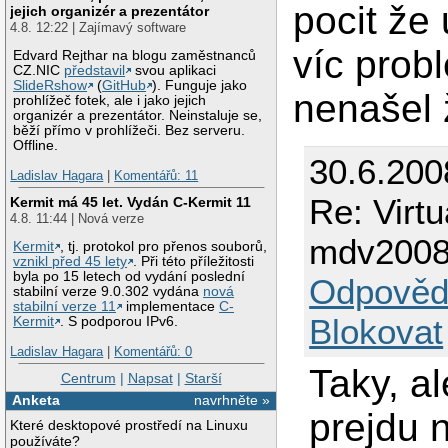
pocit že 
jejich organizér a prezentátor
4.8. 12:22 | Zajímavý software
víc prob
Edvard Rejthar na blogu zaměstnanců
CZ.NIC
představil
svou aplikaci
SlideRshow
(
GitHub
). Funguje jako
nenašel 
prohlížeč fotek, ale i jako jejich
organizér a prezentátor. Neinstaluje se,
běží přímo v prohlížeči. Bez serveru.
Offline.
30.6.200
Ladislav Hagara
|
Komentářů: 11
Re: Virt
Kermit má 45 let. Vydán C-Kermit 11
4.8. 11:44 | Nová verze
mdv2008
Kermit
, tj. protokol pro přenos souborů,
vznikl před 45 lety
. Při této příležitosti
byla po 15 letech od vydání poslední
Odpověd
stabilní verze 9.0.302 vydána
nová
stabilní verze 11
implementace
C-
Blokovat
Kermit
. S podporou IPv6.
Ladislav Hagara
|
Komentářů: 0
Taky, a
Centrum
|
Napsat
|
Starší
Anketa
navrhněte »
prejdu 
Které desktopové prostředí na Linuxu
používáte?