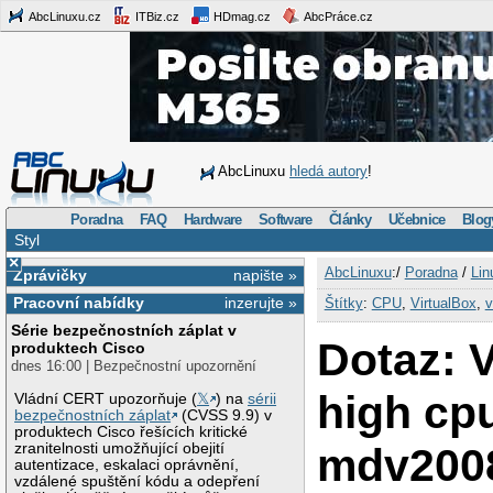
AbcLinuxu.cz
ITBiz.cz
HDmag.cz
AbcPráce.cz
AbcLinuxu
hledá autory
!
Poradna
FAQ
Hardware
Software
Články
Učebnice
Blog
Styl
×
AbcLinuxu
:/
Poradna
/
Lin
Zprávičky
napište »
Pracovní nabídky
inzerujte »
Štítky
:
CPU
,
VirtualBox
,
v
Série bezpečnostních záplat v
Dotaz: V
produktech Cisco
dnes 16:00 | Bezpečnostní upozornění
high cp
Vládní CERT upozorňuje (
𝕏
) na
sérii
bezpečnostních záplat
(CVSS 9.9) v
produktech Cisco řešících kritické
mdv200
zranitelnosti umožňující obejití
autentizace, eskalaci oprávnění,
vzdálené spuštění kódu a odepření