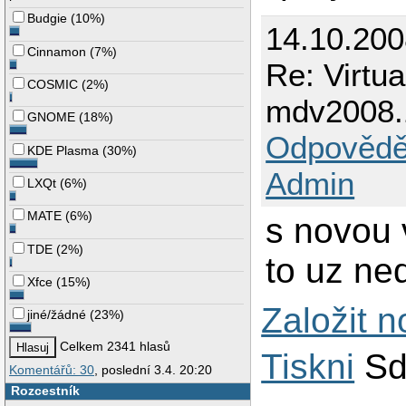
Budgie
(
10%
)
14.10.20
Cinnamon
(
7%
)
Re: Virtu
COSMIC
(
2%
)
mdv2008.
GNOME
(
18%
)
Odpovědě
KDE Plasma
(
30%
)
Admin
LXQt
(
6%
)
MATE
(
6%
)
s novou 
TDE
(
2%
)
to uz ned
Xfce
(
15%
)
Založit 
jiné/žádné
(
23%
)
Celkem 2341 hlasů
Tiskni
Sd
Komentářů: 30
, poslední 3.4. 20:20
Rozcestník