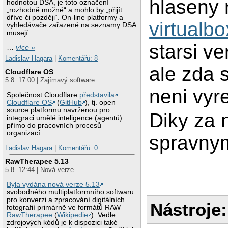
hlaseny 
hodnotou DSA, je toto označení
„rozhodně možné“ a mohlo by „přijít
dříve či později“. On-line platformy a
virtualbo
vyhledávače zařazené na seznamy DSA
musejí
starsi v
…
více »
Ladislav Hagara
|
Komentářů: 8
ale zda 
Cloudflare OS
5.8. 17:00 | Zajímavý software
neni vyr
Společnost Cloudflare
představila
Cloudflare OS
(
GitHub
), tj. open
source platformu navrženou pro
Diky za 
integraci umělé inteligence (agentů)
přímo do pracovních procesů
organizací.
spravny
Ladislav Hagara
|
Komentářů: 0
RawTherapee 5.13
5.8. 12:44 | Nová verze
Byla vydána nová verze 5.13
svobodného multiplatformního softwaru
pro konverzi a zpracování digitálních
Nástroje:
fotografií primárně ve formátů RAW
RawTherapee
(
Wikipedie
). Vedle
zdrojových kódů je k dispozici také