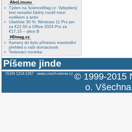
AbcLinuxu
Týden na ScienceMag.cz: Vylepšený
test nenašel žádný rozdíl mezi
vodíkem a antiv
Ušetřete 30 %: Windows 11 Pro jen
za €22,50 a Office 2024 Pro za
€17,15 – akce B
HDmag.cz
Kamery do bytu přinesou maximální
přehled o vaší domácnosti
Testovací novinka
Píšeme jinde
ISSN 1214-1267
www.czech-server.cz
© 1999-2015
o.
Všechna 