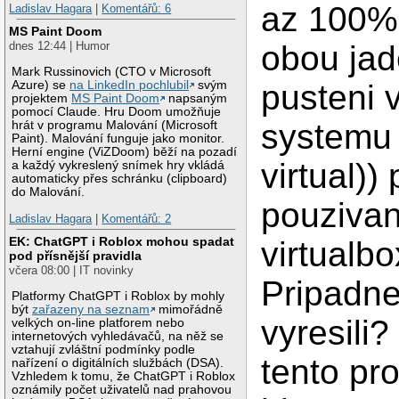
az 100% 
Ladislav Hagara
|
Komentářů: 6
MS Paint Doom
obou jad
dnes 12:44 | Humor
Mark Russinovich (CTO v Microsoft
pusteni v
Azure) se
na LinkedIn pochlubil
svým
projektem
MS Paint Doom
napsaným
pomocí Claude. Hru Doom umožňuje
systemu 
hrát v programu Malování (Microsoft
Paint). Malování funguje jako monitor.
Herní engine (ViZDoom) běží na pozadí
virtual)) 
a každý vykreslený snímek hry vkládá
automaticky přes schránku (clipboard)
do Malování.
pouzivan
Ladislav Hagara
|
Komentářů: 2
EK: ChatGPT i Roblox mohou spadat
virtualb
pod přísnější pravidla
včera 08:00 | IT novinky
Pripadne
Platformy ChatGPT i Roblox by mohly
být
zařazeny na seznam
mimořádně
vyresili
velkých on-line platforem nebo
internetových vyhledávačů, na něž se
vztahují zvláštní podmínky podle
tento pr
nařízení o digitálních službách (DSA).
Vzhledem k tomu, že ChatGPT i Roblox
oznámily počet uživatelů nad prahovou