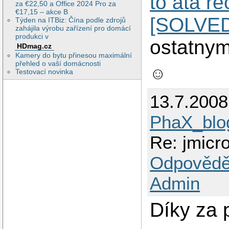
to ata r
za €22,50 a Office 2024 Pro za
€17,15 – akce B
[SOLVE
Týden na ITBiz: Čína podle zdrojů
zahájila výrobu zařízení pro domácí
produkci v
ostatnym
HDmag.cz
Kamery do bytu přinesou maximální
přehled o vaší domácnosti
☺
Testovací novinka
13.7.200
PhaX_blo
Re: jmicr
Odpovědě
Admin
Díky za 