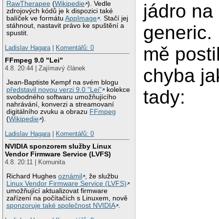
RawTherapee
(
Wikipedie
). Vedle
jádro na
zdrojových kódů je k dispozici také
balíček ve formátu
AppImage
. Stačí jej
generic.
stáhnout, nastavit právo ke spuštění a
spustit.
mě posti
Ladislav Hagara
|
Komentářů: 0
FFmpeg 9.0 "Lei"
4.8. 20:44 | Zajímavý článek
chyba ja
Jean-Baptiste Kempf na svém blogu
představil novou verzi 9.0 "Lei"
kolekce
tady:
svobodného softwaru umožňujícího
nahrávání, konverzi a streamovaní
digitálního zvuku a obrazu
FFmpeg
(
Wikipedie
).
Ladislav Hagara
|
Komentářů: 0
NVIDIA sponzorem služby Linux
Vendor Firmware Service (LVFS)
4.8. 20:11 | Komunita
Richard Hughes
oznámil
, že službu
Linux Vendor Firmware Service (LVFS)
umožňující aktualizovat firmware
zařízení na počítačích s Linuxem, nově
sponzoruje také společnost NVIDIA
.