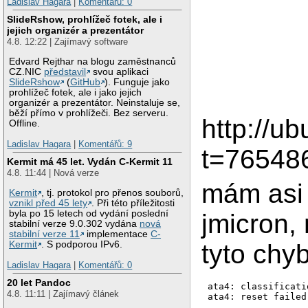
Ladislav Hagara
|
Komentářů: 0
SlideRshow, prohlížeč fotek, ale i
jejich organizér a prezentátor
4.8. 12:22 | Zajímavý software
Edvard Rejthar na blogu zaměstnanců
CZ.NIC
představil
svou aplikaci
SlideRshow
(
GitHub
). Funguje jako
prohlížeč fotek, ale i jako jejich
organizér a prezentátor. Neinstaluje se,
běží přímo v prohlížeči. Bez serveru.
http://u
Offline.
Ladislav Hagara
|
Komentářů: 9
t=765486
Kermit má 45 let. Vydán C-Kermit 11
4.8. 11:44 | Nová verze
mám asi 
Kermit
, tj. protokol pro přenos souborů,
vznikl před 45 lety
. Při této příležitosti
byla po 15 letech od vydání poslední
jmicron, 
stabilní verze 9.0.302 vydána
nová
stabilní verze 11
implementace
C-
Kermit
. S podporou IPv6.
tyto chy
Ladislav Hagara
|
Komentářů: 0
20 let Pandoc
ata4: classificati
4.8. 11:11 | Zajímavý článek