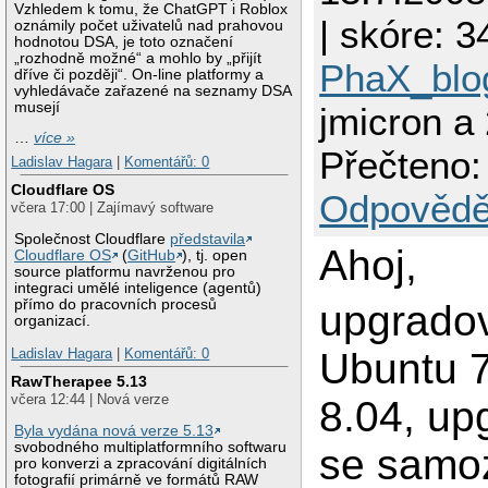
Vzhledem k tomu, že ChatGPT i Roblox
| skóre: 34
oznámily počet uživatelů nad prahovou
hodnotou DSA, je toto označení
„rozhodně možné“ a mohlo by „přijít
PhaX_blo
dříve či později“. On-line platformy a
vyhledávače zařazené na seznamy DSA
musejí
jmicron a
…
více »
Přečteno:
Ladislav Hagara
|
Komentářů: 0
Cloudflare OS
Odpovědě
včera 17:00 | Zajímavý software
Společnost Cloudflare
představila
Ahoj,
Cloudflare OS
(
GitHub
), tj. open
source platformu navrženou pro
integraci umělé inteligence (agentů)
přímo do pracovních procesů
upgradov
organizací.
Ubuntu 7
Ladislav Hagara
|
Komentářů: 0
RawTherapee 5.13
včera 12:44 | Nová verze
8.04, up
Byla vydána nová verze 5.13
svobodného multiplatformního softwaru
se samoz
pro konverzi a zpracování digitálních
fotografií primárně ve formátů RAW