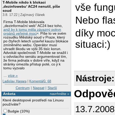
T-Mobile nikdo k blokaci
vše fungu
‚dezinfowebu‘ AC24 nenutil, píše
soud
3.8. 17:22 | Zajímavý článek
Nebo fl
Firma T-Mobile blokovala
„dezinformační web“ AC24 bez toho,
díky moc
aniž by k tomu měla závazný pokyn
orgánů veřejné moci
. Píše to ve svém
rozsudku Městský soud v Praze, který
situaci:)
po čtyřech letech uzavřel kauzu blokace
zmíněného webu. Operátor musí
uhradit škodu ve výši 35 tisíc korun.
Advokát společnosti T-Mobile se snažil i
u odvolacího senátu argumentovat tím,
že firma jednala v dobré víře, když na
stránky omezila přístup poté, co ji k
tomu vyzvalo
Nástroje:
…
více »
Ladislav Hagara
|
Komentářů: 68
Centrum
|
Napsat
|
Starší
Odpově
Anketa
navrhněte »
Které desktopové prostředí na Linuxu
používáte?
13.7.200
Budgie
(
10%
)