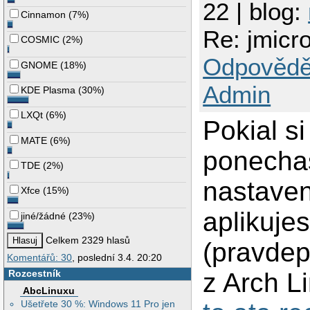
22 | blog:
Cinnamon
(
7%
)
Re: jmicr
COSMIC
(
2%
)
Odpovědě
GNOME
(
18%
)
Admin
KDE Plasma
(
30%
)
LXQt
(
6%
)
Pokial si
MATE
(
6%
)
ponechas
TDE
(
2%
)
nastaven
Xfce
(
15%
)
aplikuje
jiné/žádné
(
23%
)
Celkem 2329 hlasů
(pravde
Komentářů: 30
, poslední 3.4. 20:20
Rozcestník
z Arch L
AbcLinuxu
Ušetřete 30 %: Windows 11 Pro jen