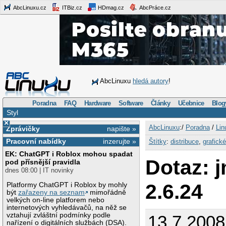
AbcLinuxu.cz
ITBiz.cz
HDmag.cz
AbcPráce.cz
AbcLinuxu
hledá autory
!
Poradna
FAQ
Hardware
Software
Články
Učebnice
Blog
Styl
×
AbcLinuxu
:/
Poradna
/
Lin
Zprávičky
napište »
Pracovní nabídky
inzerujte »
Štítky
:
distribuce
,
grafické
EK: ChatGPT i Roblox mohou spadat
Dotaz: j
pod přísnější pravidla
dnes 08:00 | IT novinky
2.6.24
Platformy ChatGPT i Roblox by mohly
být
zařazeny na seznam
mimořádně
velkých on-line platforem nebo
internetových vyhledávačů, na něž se
vztahují zvláštní podmínky podle
13.7.200
nařízení o digitálních službách (DSA).