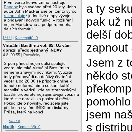
První verze konverzního nástroje
a ty sek
Pandoc
byla vydána před 20 lety. Jeho
autor John MacFarlane při tomto výročí
rekapituluje
jednotlivé etapy vývoje
pak už n
a přidávání nových funkcí – rozšíření
nejen Markdownu a podporu mnoha
dalších formátů.
delší do
|🇵🇸
|
Komentářů: 0
zapnout 
Virtuální Bastlírna vol. 65: Už vám
dorazil předobjednaný INDX?
4.8. 00:55 | Pozvánky
Jsem z t
Srpen přinesl nejen další spalující
vedro, ale také Virtuální Bastlírnu s
někdo st
neméně žhavými novinkami. Využijte
tedy předpovědi na deštivý čtvrteční
večer a od 20:00 se připojte online k
překompi
tomuto neformálnímu setkání kutilů,
techniků a vědců, kde se strahovskými
bastlíři proberete nejzajímavější věci, na
pomohlo 
které jste narazili za poslední měsíc.
Pokud jde o novinky, řeč zcela jistě
přijde na systém INDX pro tiskárny
jsem naš
Průša, který na konci
…
více »
s distrib
bkralik
|
Komentářů: 0