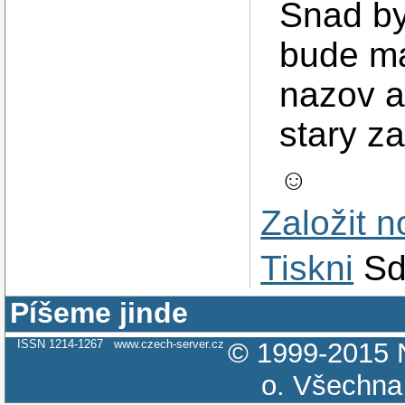
Snad by
bude ma
nazov ak
stary z
☺
Založit 
Tiskni
Sd
Píšeme jinde
ISSN 1214-1267
www.czech-server.cz
© 1999-2015
o.
Všechna 