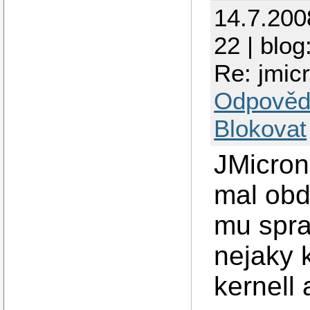
14.7.200
22 | blog
Re: jmic
Odpověd
Blokovat
JMicron
mal obd
mu spra
nejaky 
kernell 