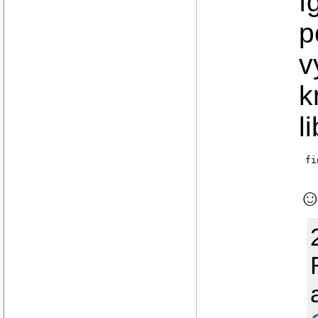
f
p
v
k
l
fi