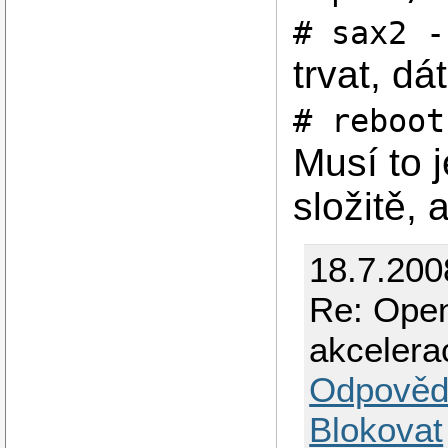
# sax2 -
trvat, dá
# reboot
Musí to j
složitě, 
18.7.200
Re: Open
akcelera
Odpověd
Blokovat