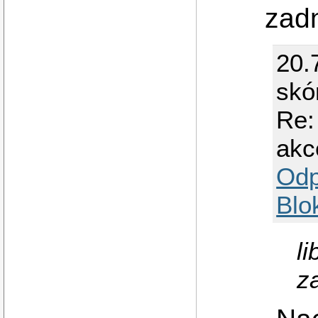
zadn
20.
skó
Re:
akc
Odp
Blo
l
z