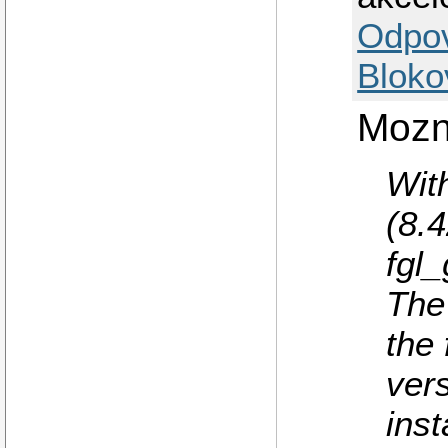
Odpo
Bloko
Mozn
With
(8.
fgl_
The
the 
ver
inst