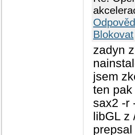
akcelera
Odpověd
Blokovat
zadyn z
nainsta
jsem zko
ten pak 
sax2 -r 
libGL z 
prepsal 