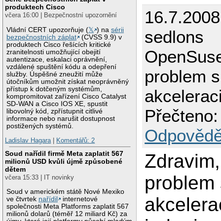
produktech Cisco
16.7.2008
včera 16:00 | Bezpečnostní upozornění
Vládní CERT upozorňuje (
𝕏
) na
sérii
sedlons
bezpečnostních záplat
(CVSS 9.9) v
produktech Cisco řešících kritické
OpenSuse
zranitelnosti umožňující obejití
autentizace, eskalaci oprávnění,
vzdálené spuštění kódu a odepření
problem 
služby. Úspěšné zneužití může
útočníkům umožnit získat neoprávněný
přístup k dotčeným systémům,
akcelerac
kompromitovat zařízení Cisco Catalyst
SD-WAN a Cisco IOS XE, spustit
Přečteno:
libovolný kód, zpřístupnit citlivé
informace nebo narušit dostupnost
postižených systémů.
Odpovědě
Ladislav Hagara
|
Komentářů: 2
Soud nařídil firmě Meta zaplatit 567
Zdravim
milionů USD kvůli újmě způsobené
dětem
problem
včera 15:33 | IT novinky
Soud v americkém státě Nové Mexiko
akcelera
ve čtvrtek
nařídil
internetové
společnosti Meta Platforms zaplatit 567
milionů dolarů (téměř 12 miliard Kč) za