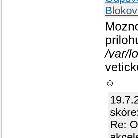
Blokov
Mozno
priloh
/var/l
vetic
☺
19.7.
skóre
Re: O
akcel