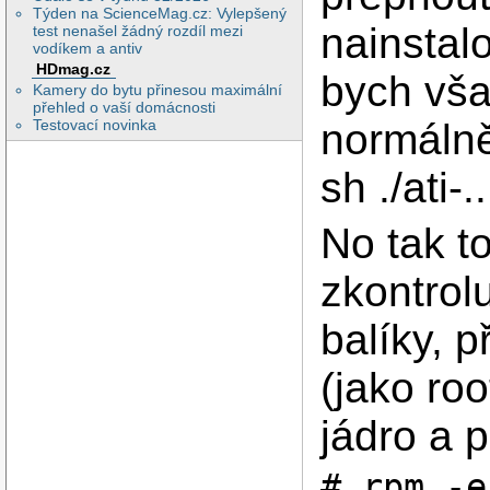
  Option       "Vi
Týden na ScienceMag.cz: Vylepšený
  VendorName   "ATI
nainstal
test nenašel žádný rozdíl mezi
  Option       "Te
vodíkem a antiv
  Option      "Blo
  Option      "Ker
HDmag.cz
bych však
  Option      "Ope
Kamery do bytu přinesou maximální
  Option      "Use
přehled o vaší domácnosti
  Option      "Use
Testovací novinka
normálně
  Option      "Vid
  Option      "mtr
  Option      "no_
sh ./ati-.
  Option      "no_
  Option      "Ena
  Option      "bac
No tak t
EndSection

zkontrol
Section "ServerLayo
balíky, 
  Identifier   "La
  InputDevice  "Ke
  InputDevice  "Mo
(jako ro
  Option       "Cl
  Option       "Xi
  Screen       "Sc
jádro a 
EndSection

# rpm -e
Section "DRI"
