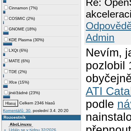
Re: OpenS
  EndSubSection

Cinnamon
(
7%
)
  SubSection "Displ
akcelerac
    Depth      16

    Modes      "12
COSMIC
(
2%
)
  EndSubSection

Odpovědě
  SubSection "Displ
GNOME
(
18%
)
    Depth      24

Admin
    Modes      "12
  EndSubSection

KDE Plasma
(
30%
)
  SubSection "Displ
    Depth      8

Nevím, ja
LXQt
(
6%
)
    Modes      "12
  EndSubSection

MATE
(
6%
)
pozlobil 
  Device       "De
  Identifier   "Sc
  Monitor      "Mo
TDE
(
2%
)
obyčejn
EndSection

Xfce
(
15%
)
ATI Cat
Section "Device"

  BoardName    "AT
jiné/žádné
(
23%
)
podle
ná
  Driver       "fgl
Celkem 2346 hlasů
  Identifier   "De
  Option       "XA
Komentářů: 30
, poslední 3.4. 20:20
nainstalo
  Option       "Ca
Rozcestník
#  Option       "O
  Option       "FS
AbcLinuxu
přepnout
  Option       "FS
Událo se v týdnu 32/2026