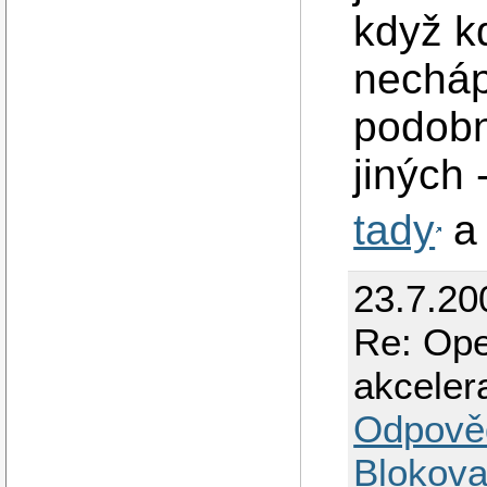
když kd
necháp
podobn
jiných 
tady
23.7.20
Re: Ope
akceler
Odpově
Blokova