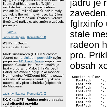
jadru je 
újmy, které její platformy působí mladým
lidem. S přihlédnutím k dřívějšímu
verdiktu tak má společnost celkem
zaveden,
zaplatit 942 milionů dolarů, což je malý
zlomek jejího ročního výnosu, který loni
činil 60 miliard dolarů. Čtvrteční verdikt
fglrxinfo
firmě také nařizuje, aby změnila způsob,
jakým její
stale me
…
více »
Ladislav Hagara
|
Komentářů: 8
radeon 
MS Paint Doom
včera 12:44 | Humor
pro. Pri
Mark Russinovich (CTO v Microsoft
Azure) se
na LinkedIn pochlubil
svým
projektem
MS Paint Doom
napsaným
obsah xo
pomocí Claude. Hru Doom umožňuje
hrát v programu Malování (Microsoft
Paint). Malování funguje jako monitor.
Herní engine (ViZDoom) běží na pozadí
Section "Files"

a každý vykreslený snímek hry vkládá
  FontPath     "/u
automaticky přes schránku (clipboard)
  FontPath     "/u
do Malování.
  FontPath     "/u
  FontPath     "/u
Ladislav Hagara
|
Komentářů: 2
  FontPath     "/u
  FontPath     "/u
EK: ChatGPT i Roblox mohou spadat
  FontPath     "/u
pod přísnější pravidla
  FontPath     "/u