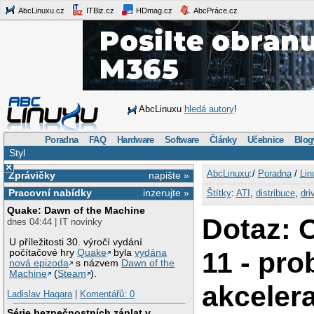
AbcLinuxu.cz
ITBiz.cz
HDmag.cz
AbcPráce.cz
AbcLinuxu
hledá autory
!
Poradna
FAQ
Hardware
Software
Články
Učebnice
Blog
Styl
×
AbcLinuxu
:/
Poradna
/
Lin
Zprávičky
napište »
Pracovní nabídky
inzerujte »
Štítky
:
ATI
,
distribuce
,
dri
Quake: Dawn of the Machine
Dotaz: 
dnes 04:44 | IT novinky
U příležitosti 30. výročí vydání
11 - pro
počítačové hry
Quake
byla
vydána
nová epizoda
s názvem
Dawn of the
Machine
(
Steam
).
akcelera
Ladislav Hagara
|
Komentářů: 0
Série bezpečnostních záplat v