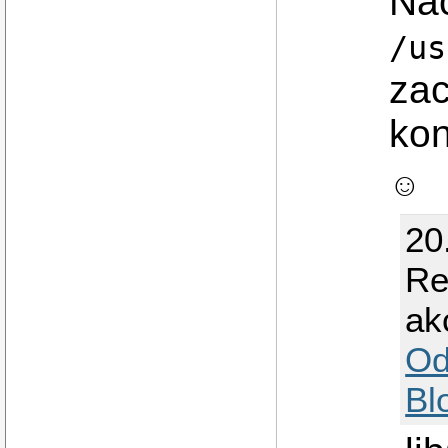
Na
/us
zac
kon
☺
20
Re
ak
Od
Bl