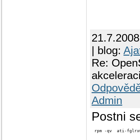
21.7.200
| blog:
Aja
Re: OpenS
akcelerac
Odpovědě
Admin
Postni s