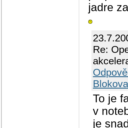
jadre z
23.7.20
Re: Ope
akceler
Odpově
Blokova
To je f
v note
je sna