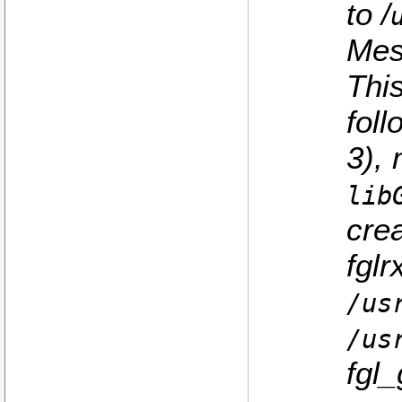
to /
Mes
Thi
foll
3),
lib
crea
fglr
/us
/us
fgl