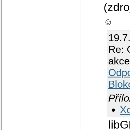
(zdr
☺
19.7
Re: 
akce
Odp
Blok
Příl
Xo
libG