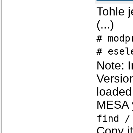
Tohle j
(...)
# modp
# esel
Note: 
Version
loaded 
MESA y
find /
Copy it