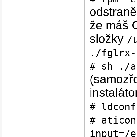
    Group      "vid
    Mode       0660
odstraně
EndSection

Section "Extensions
že máš Ca
  Option       "DA
  Option       "Co
složky
/
./fglrx-
# sh ./a
(samozře
instalátor
# ldconf
# aticon
input=/e