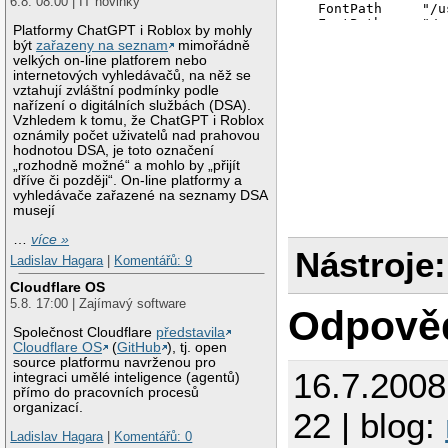
6.8. 08:00 | IT novinky
  FontPath     "/u
  FontPath     "/u
Platformy ChatGPT i Roblox by mohly
  FontPath     "/u
být
zařazeny na seznam
mimořádně
  FontPath     "/u
velkých on-line platforem nebo
  FontPath     "/u
internetových vyhledávačů, na něž se
  FontPath     "/u
vztahují zvláštní podmínky podle
  FontPath     "/u
nařízení o digitálních službách (DSA).
  FontPath     "/u
Vzhledem k tomu, že ChatGPT i Roblox
  FontPath     "/u
oznámily počet uživatelů nad prahovou
  FontPath     "/u
hodnotou DSA, je toto označení
  FontPath     "/u
„rozhodně možné“ a mohlo by „přijít
  FontPath     "/u
dříve či později“. On-line platformy a
  FontPath     "/u
vyhledávače zařazené na seznamy DSA
  FontPath     "/u
musejí
  FontPath     "/u
  FontPath     "/u
…
více »
  FontPath     "/u
Nástroje:
Ladislav Hagara
|
Komentářů: 9
  FontPath     "/u
  FontPath     "/u
Cloudflare OS
  FontPath     "/u
5.8. 17:00 | Zajímavý software
  FontPath     "/u
Odpově
  FontPath     "/o
Společnost Cloudflare
představila
  InputDevices "/d
Cloudflare OS
(
GitHub
), tj. open
  InputDevices "/d
source platformu navrženou pro
EndSection

16.7.200
integraci umělé inteligence (agentů)
přímo do pracovních procesů
Section "ServerFlag
organizací.
22 | blog:
  Option       "AI
  Option       "Al
Ladislav Hagara
|
Komentářů: 0
  Option       "Ig