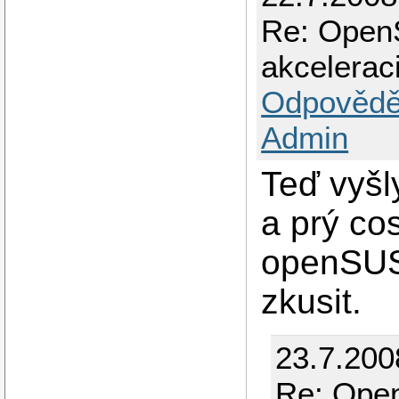
Re: OpenS
akcelerac
Odpovědě
Admin
Teď vyšl
a prý co
openSUS
zkusit.
23.7.200
Re: Open