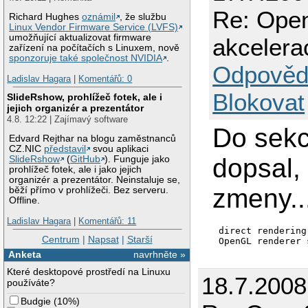
  Option       "Ve
Re: Open
Richard Hughes
oznámil
, že službu
  Option       "ZA
Linux Vendor Firmware Service (LVFS)
EndSection

umožňující aktualizovat firmware
akcelera
zařízení na počítačích s Linuxem, nově
sponzoruje také společnost NVIDIA
.
Section "Monitor"

Odpověd
  Option       "Ca
Ladislav Hagara
|
Komentářů: 0
  DisplaySize  376 
  HorizSync    30-8
Blokovat
SlideRshow, prohlížeč fotek, ale i
  Identifier   "Mo
jejich organizér a prezentátor
  ModelName    "SA
4.8. 12:22 | Zajímavý software
  Option       "DPM
Do sekc
  Option       "Pr
Edvard Rejthar na blogu zaměstnanců
  VendorName   "SAM
CZ.NIC
představil
svou aplikaci
  VertRefresh  43-7
dopsal,
SlideRshow
(
GitHub
). Funguje jako
  UseModes     "Mo
prohlížeč fotek, ale i jako jejich
EndSection

organizér a prezentátor. Neinstaluje se,
zmeny...
běží přímo v prohlížeči. Bez serveru.
Offline.
Section "Modes"

  Identifier   "Mo
Ladislav Hagara
|
Komentářů: 11
  Modeline 	"1280x1024" 108 1280 1328 1440 1688 1024 1025 1028 1066 +hsync +vsync

direct rendering:
EndSection

Centrum
|
Napsat
|
Starší
OpenGL renderer 
Anketa
navrhněte »
Section "Screen"

Které desktopové prostředí na Linuxu
  DefaultDepth 24

18.7.2008
používáte?
  SubSection "Displ
    Depth      15

Budgie
(
10%
)
    Modes      "12