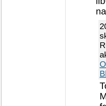
li
na
2
s
R
a
O
B
T
M