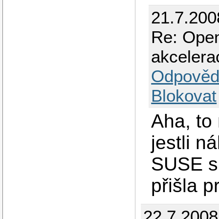
21.7.200
Re: Open
akcelera
Odpověd
Blokovat
Aha, to
jestli 
SUSE s 
přišla p
22.7.2008