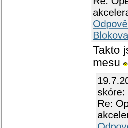
Re: Ope
akceler
Odpově
Blokova
Takto j
mesu
19.7.2
skóre: 
Re: Op
akcele
Odpov