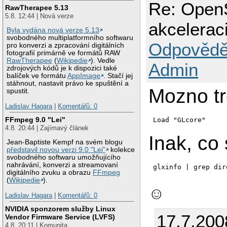
Re: OpenS
  Option       "Za
RawTherapee 5.13
EndSection

5.8. 12:44 | Nová verze
akcelerac
Section "Module"

Byla vydána nová verze 5.13
  Load         "dbe
svobodného multiplatformního softwaru
Odpovědě
  Load         "typ
pro konverzi a zpracování digitálních
  Load         "fr
fotografií primárně ve formátů RAW
  Load         "ext
RawTherapee
(
Wikipedie
). Vedle
Admin
  Load         "glx
zdrojových kódů je k dispozici také
  Load         "dri
balíček ve formátu
AppImage
. Stačí jej
EndSection

stáhnout, nastavit právo ke spuštění a
Mozno tr
spustit.
Section "InputDevic
  Driver       "kbd
Ladislav Hagara
|
Komentářů: 0
  Identifier   "Ke
FFmpeg 9.0 "Lei"
  Option       "Pr
Load "GLcore"
  Option       "Xk
4.8. 20:44 | Zajímavý článek
  Option       "Xk
Inak, co
  Option       "Xk
Jean-Baptiste Kempf na svém blogu
  Option       "Xk
představil novou verzi 9.0 "Lei"
kolekce
EndSection

svobodného softwaru umožňujícího
nahrávání, konverzi a streamovaní
glxinfo | grep dir
digitálního zvuku a obrazu
FFmpeg
Section "InputDevic
(
Wikipedie
).
  Driver       "mou
☺
Ladislav Hagara
|
Komentářů: 0
  Identifier   "Mo
  Option       "Bu
NVIDIA sponzorem služby Linux
  Option       "De
17.7.200
Vendor Firmware Service (LVFS)
  Option       "Na
4.8. 20:11 | Komunita
  Option       "Pr