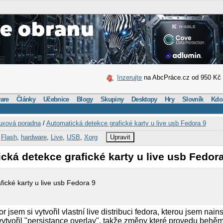
Inzerujte
na AbcPráce.cz od 950 Kč
are
Články
Učebnice
Blogy
Skupiny
Desktopy
Hry
Slovník
Kdo
uxová poradna
/
Automatická detekce grafické karty u live usb Fedora 9
,
Flash
,
hardware
,
Live
,
USB
,
Xorg
Upravit
cká detekce grafické karty u live usb Fedor
ické karty u live usb Fedora 9
r jsem si vytvořil vlastní live distribuci fedora, kterou jsem nain
 vytvořil "persistance overlay", takže změny které provedu behě