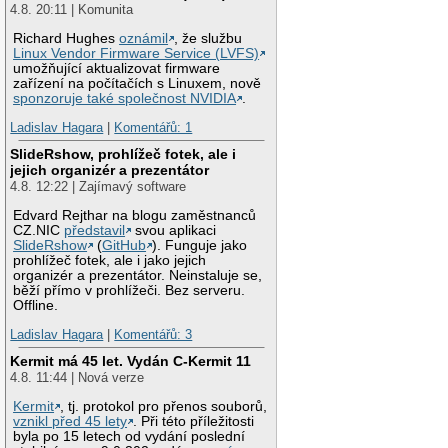
4.8. 20:11 | Komunita
Richard Hughes
oznámil
, že službu
Linux Vendor Firmware Service (LVFS)
umožňující aktualizovat firmware
zařízení na počítačích s Linuxem, nově
sponzoruje také společnost NVIDIA
.
Ladislav Hagara
|
Komentářů: 1
SlideRshow, prohlížeč fotek, ale i
jejich organizér a prezentátor
4.8. 12:22 | Zajímavý software
Edvard Rejthar na blogu zaměstnanců
CZ.NIC
představil
svou aplikaci
SlideRshow
(
GitHub
). Funguje jako
prohlížeč fotek, ale i jako jejich
organizér a prezentátor. Neinstaluje se,
běží přímo v prohlížeči. Bez serveru.
Offline.
Ladislav Hagara
|
Komentářů: 3
Kermit má 45 let. Vydán C-Kermit 11
4.8. 11:44 | Nová verze
Kermit
, tj. protokol pro přenos souborů,
vznikl před 45 lety
. Při této příležitosti
byla po 15 letech od vydání poslední