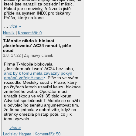
které jste narazili za poslední měsíc.
Pokud jde o novinky, řeč zcela jistě
přijde na systém INDX pro tiskárny
Průša, který na konci
…
více »
bkralik
|
Komentářů: 0
T-Mobile nikdo k blokaci
‚dezinfowebu‘ AC24 nenutil, píše
soud
3.8. 17:22 | Zajímavý článek
Firma T-Mobile blokovala
„dezinformační web“ AC24 bez toho,
aniž by k tomu měla závazný pokyn
orgánů veřejné moci
. Píše to ve svém
rozsudku Městský soud v Praze, který
po čtyřech letech uzavřel kauzu blokace
zmíněného webu. Operátor musí
uhradit škodu ve výši 35 tisíc korun.
Advokát společnosti T-Mobile se snažil i
u odvolacího senátu argumentovat tím,
že firma jednala v dobré víře, když na
stránky omezila přístup poté, co ji k
tomu vyzvalo
…
více »
Ladislav Hagara
|
Komentářů: 50