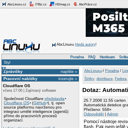
AbcLinuxu.cz
ITBiz.cz
HDmag.cz
AbcPráce.cz
AbcLinuxu
hledá autory
!
Poradna
FAQ
Hardware
Softw
Styl
×
AbcLinuxu
:/
Poradna
/
Lin
Zprávičky
napište »
Pracovní nabídky
inzerujte »
Štítky
:
distribuce
,
Fedora
Cloudflare OS
Dotaz: Automati
včera 17:00 | Zajímavý software
Společnost Cloudflare
představila
25.7.2008 11:55 carten
Cloudflare OS
(
GitHub
), tj. open
Automatická detekce graf
source platformu navrženou pro
Přečteno: 558×
integraci umělé inteligence (agentů)
Odpovědět
|
Admin
přímo do pracovních procesů
organizací.
Pomocí nástroje reviso
flash. Pak jsem ještě