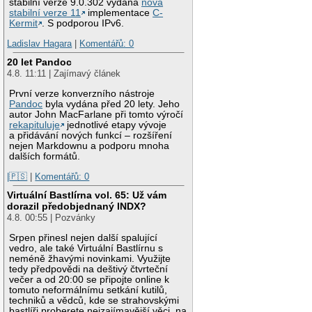
stabilní verze 9.0.302 vydána
nová
stabilní verze 11
implementace
C-
Kermit
. S podporou IPv6.
Ladislav Hagara
|
Komentářů: 0
20 let Pandoc
4.8. 11:11 | Zajímavý článek
První verze konverzního nástroje
Pandoc
byla vydána před 20 lety. Jeho
autor John MacFarlane při tomto výročí
rekapituluje
jednotlivé etapy vývoje
a přidávání nových funkcí – rozšíření
nejen Markdownu a podporu mnoha
dalších formátů.
|🇵🇸
|
Komentářů: 0
Virtuální Bastlírna vol. 65: Už vám
dorazil předobjednaný INDX?
4.8. 00:55 | Pozvánky
Srpen přinesl nejen další spalující
vedro, ale také Virtuální Bastlírnu s
neméně žhavými novinkami. Využijte
tedy předpovědi na deštivý čtvrteční
večer a od 20:00 se připojte online k
tomuto neformálnímu setkání kutilů,
techniků a vědců, kde se strahovskými
bastlíři proberete nejzajímavější věci, na