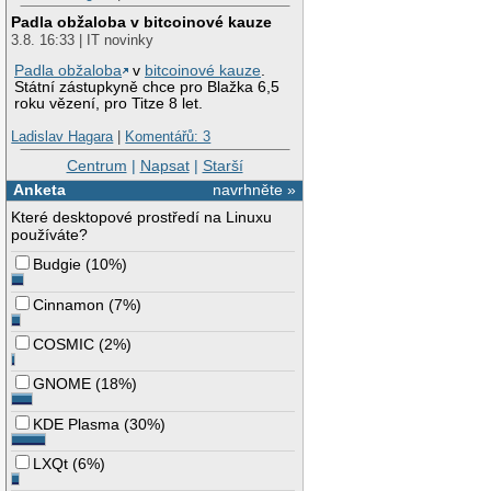
Padla obžaloba v bitcoinové kauze
3.8. 16:33 | IT novinky
Padla obžaloba
v
bitcoinové kauze
.
Státní zástupkyně chce pro Blažka 6,5
roku vězení, pro Titze 8 let.
Ladislav Hagara
|
Komentářů: 3
Centrum
|
Napsat
|
Starší
Anketa
navrhněte »
Které desktopové prostředí na Linuxu
používáte?
Budgie
(
10%
)
Cinnamon
(
7%
)
COSMIC
(
2%
)
GNOME
(
18%
)
KDE Plasma
(
30%
)
LXQt
(
6%
)