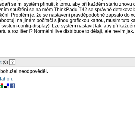
edaří se mi systém přinutit k tomu, aby při každém startu znovu
rvním spuštění se na mém ThinkPadu T42 se správně detekovala
kční. Problém je, že se nastavení pravděpodobně zapsalo do xo
ootuji na jiném počítači s jinou grafickou kartou, musím tuto k
í system-config-display). Lze systém nastavit tak, aby při každé
rtu a rozlišení? Normální live distribuce to dělají, ale nevím jak.
t
(0)
?
 bohužel neodpověděl.
Nahoru