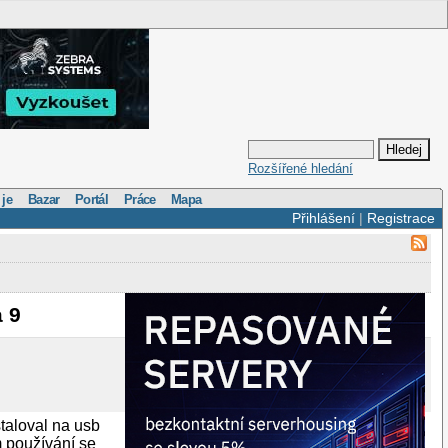
Rozšířené hledání
 je
Bazar
Portál
Práce
Mapa
Přihlášení
|
Registrace
a 9
staloval na usb
m používání se