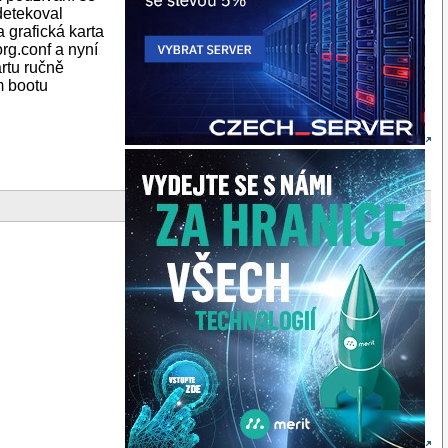
 detekoval
 grafická karta
rg.conf a nyní
artu ručně
m bootu