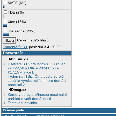
MATE
(
6%
)
TDE
(
2%
)
Xfce
(
15%
)
jiné/žádné
(
23%
)
Celkem 2326 hlasů
Komentářů: 30
, poslední 3.4. 20:20
Rozcestník
AbcLinuxu
Ušetřete 30 %: Windows 11 Pro jen
za €22,50 a Office 2024 Pro za
€17,15 – akce B
Týden na ITBiz: Čína podle zdrojů
zahájila výrobu zařízení pro domácí
produkci v
HDmag.cz
Kamery do bytu přinesou maximální
přehled o vaší domácnosti
Testovací novinka
Píšeme jinde