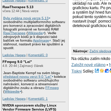
Ladislav Hagara
|
Komentářů: 0
ukládají na usb. Ale n
RawTherapee 5.13
grafickou kartu. Po p
včera 12:44 | Nová verze
a systém byl hned fun
pokud tento systém nab
Byla vydána nová verze 5.13
nastavit (např. pomoc
svobodného multiplatformního softwaru
detekoval grafickou ka
pro konverzi a zpracování digitálních
fotografií primárně ve formátů RAW
RawTherapee
(
Wikipedie
). Vedle
zdrojových kódů je k dispozici také
balíček ve formátu
AppImage
. Stačí jej
stáhnout, nastavit právo ke spuštění a
spustit.
Nástroje:
Začni sledova
Ladislav Hagara
|
Komentářů: 0
Na otázku zatím nikdo
FFmpeg 9.0 "Lei"
Založit nové vlákno
•
4.8. 20:44 | Zajímavý článek
Tiskni
Sdílej:
Jean-Baptiste Kempf na svém blogu
představil novou verzi 9.0 "Lei"
kolekce
svobodného softwaru umožňujícího
nahrávání, konverzi a streamovaní
digitálního zvuku a obrazu
FFmpeg
(
Wikipedie
).
Ladislav Hagara
|
Komentářů: 1
NVIDIA sponzorem služby Linux
Vendor Firmware Service (LVFS)