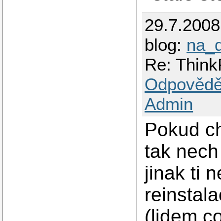
29.7.200
blog:
na_d
Re: Think
Odpovědě
Admin
Pokud ch
tak nech
jinak ti
reinstal
(lidem c