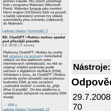
pomocí Claude. Hru Doom umožňuje
hrát v programu Malování (Microsoft
Paint). Malování funguje jako monitor.
Herní engine (ViZDoom) běží na pozadí
a každý vykreslený snímek hry vkládá
automaticky přes schránku (clipboard)
do Malování.
Ladislav Hagara
|
Komentářů: 3
EK: ChatGPT i Roblox mohou spadat
pod přísnější pravidla
6.8. 08:00 | IT novinky
Platformy ChatGPT i Roblox by mohly
být
zařazeny na seznam
mimořádně
velkých on-line platforem nebo
internetových vyhledávačů, na něž se
Nástroje:
vztahují zvláštní podmínky podle
nařízení o digitálních službách (DSA).
Vzhledem k tomu, že ChatGPT i Roblox
Odpově
oznámily počet uživatelů nad prahovou
hodnotou DSA, je toto označení
„rozhodně možné“ a mohlo by „přijít
dříve či později“. On-line platformy a
vyhledávače zařazené na seznamy DSA
29.7.200
musejí
70
…
více »
Ladislav Hagara
|
Komentářů: 12