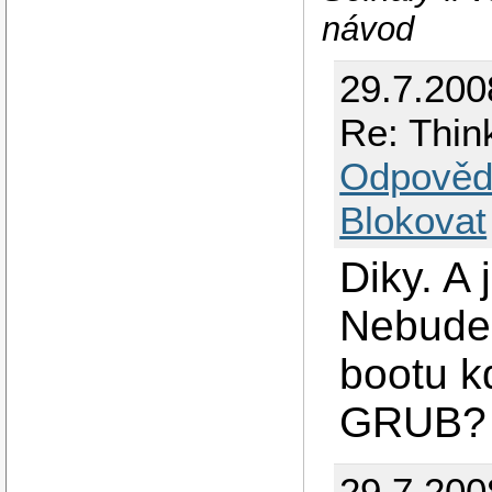
návod
29.7.200
Re: Thin
Odpověd
Blokovat
Diky. A
Nebude 
bootu k
GRUB?
29.7.200