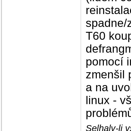
reinstal
spadne/z
T60 koup
defrangm
pomocí i
zmenšil 
a na uvo
linux - 
problém
Selhaly-li 