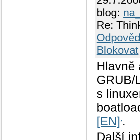
blog:
na_
Re: Thin
Odpověd
Blokovat
Hlavně a
GRUB/LI
s linux
boatloa
[EN]
.
Další i