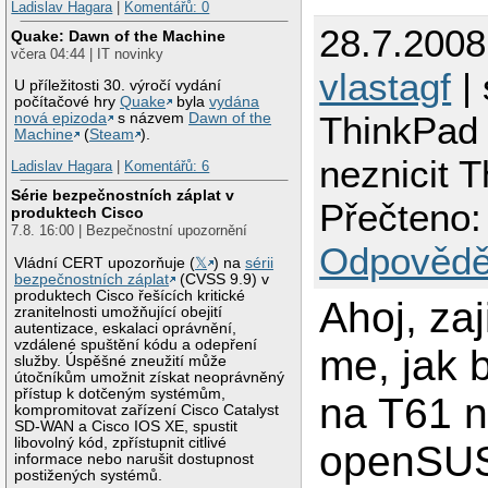
Ladislav Hagara
|
Komentářů: 0
28.7.2008
Quake: Dawn of the Machine
včera 04:44 | IT novinky
vlastagf
| 
U příležitosti 30. výročí vydání
počítačové hry
Quake
byla
vydána
ThinkPad 
nová epizoda
s názvem
Dawn of the
Machine
(
Steam
).
neznicit 
Ladislav Hagara
|
Komentářů: 6
Série bezpečnostních záplat v
Přečteno:
produktech Cisco
7.8. 16:00 | Bezpečnostní upozornění
Odpovědě
Vládní CERT upozorňuje (
𝕏
) na
sérii
bezpečnostních záplat
(CVSS 9.9) v
produktech Cisco řešících kritické
Ahoj, za
zranitelnosti umožňující obejití
autentizace, eskalaci oprávnění,
vzdálené spuštění kódu a odepření
me, jak 
služby. Úspěšné zneužití může
útočníkům umožnit získat neoprávněný
přístup k dotčeným systémům,
na T61 n
kompromitovat zařízení Cisco Catalyst
SD-WAN a Cisco IOS XE, spustit
libovolný kód, zpřístupnit citlivé
openSUS
informace nebo narušit dostupnost
postižených systémů.