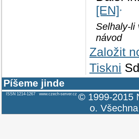
[EN]
Selhaly-li
návod
Založit 
Tiskni
Sd
Píšeme jinde
ISSN 1214-1267
www.czech-server.cz
© 1999-2015
o.
Všechna 