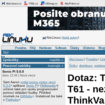
AbcLinuxu.cz
ITBiz.cz
HDmag.cz
AbcPráce.cz
AbcLinuxu
hledá autory
!
Poradna
FAQ
Hardware
Software
Články
Učebnice
Blog
Styl
×
AbcLinuxu
:/
Poradna
/
Lin
Zprávičky
napište »
Pracovní nabídky
inzerujte »
Štítky
:
distribuce
,
notebo
Sonic Pi 5.0.0
Dotaz: 
dnes 12:44 | Nová verze
Sam Aaron
vydal novou major verzi
T61 - ne
5.0.0
aplikace
Sonic Pi
(
Wikipedie
)
určené také pro výuku programování
pomocí skládání hudby. Přehled
novinek na
GitHubu
. Instalovat lze také
ThinkVa
z
Flathubu
.