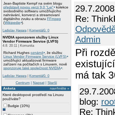
Jean-Baptiste Kempf na svém blogu
29.7.2008
představil novou verzi 9.0 "Lei"
kolekce
svobodného softwaru umožňujícího
nahrávání, konverzi a streamovaní
Re: Think
digitálního zvuku a obrazu
FFmpeg
(
Wikipedie
).
Odpovědě
Ladislav Hagara
|
Komentářů: 0
Admin
NVIDIA sponzorem služby Linux
Vendor Firmware Service (LVFS)
4.8. 20:11 | Komunita
Při rozdě
Richard Hughes
oznámil
, že službu
Linux Vendor Firmware Service (LVFS)
existujíc
umožňující aktualizovat firmware
zařízení na počítačích s Linuxem, nově
sponzoruje také společnost NVIDIA
.
má tak 3
Ladislav Hagara
|
Komentářů: 0
Centrum
|
Napsat
|
Starší
29.7.200
Anketa
navrhněte »
Které desktopové prostředí na Linuxu
blog:
roo
používáte?
Budgie
(
10%
)
Re: Thin