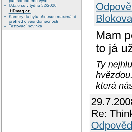
plat samotného vývo
Odpově
Událo se v týdnu 32/2026
HDmag.cz
Blokova
Kamery do bytu přinesou maximální
přehled o vaší domácnosti
Testovací novinka
Mam po
to já 
Ty nejhlu
hvězdou.
která ná
29.7.200
Re: Thin
Odpověd