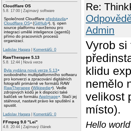
Re: Think
Cloudflare OS
5.8. 17:00 | Zajímavý software
Odpovědě
Společnost Cloudflare
představila
Cloudflare OS
(
GitHub
), tj. open
Admin
source platformu navrženou pro
integraci umělé inteligence (agentů)
přímo do pracovních procesů
organizací.
Vyrob si 
Ladislav Hagara
|
Komentářů: 0
předinst
RawTherapee 5.13
5.8. 12:44 | Nová verze
klidu ex
Byla vydána nová verze 5.13
svobodného multiplatformního softwaru
pro konverzi a zpracování digitálních
nemělo n
fotografií primárně ve formátů RAW
RawTherapee
(
Wikipedie
). Vedle
zdrojových kódů je k dispozici také
velikost 
balíček ve formátu
AppImage
. Stačí jej
stáhnout, nastavit právo ke spuštění a
místo).
spustit.
Ladislav Hagara
|
Komentářů: 0
FFmpeg 9.0 "Lei"
Hello worl
4.8. 20:44 | Zajímavý článek