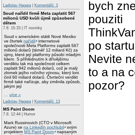
bych zn
Ladislav Hagara
|
Komentářů: 3
Soud nařídil firmě Meta zaplatit 567
pouziti
milionů USD kvůli újmě způsobené
dětem
7.8. 15:33 | IT novinky
ThinkVa
Soud v americkém státě Nové Mexiko
ve čtvrtek
nařídil
internetové
po startu
společnosti Meta Platforms zaplatit 567
milionů dolarů (téměř 12 miliard Kč) za
újmy, které její platformy působí mladým
Nevite n
lidem. S přihlédnutím k dřívějšímu
verdiktu tak má společnost celkem
to a na c
zaplatit 942 milionů dolarů, což je malý
zlomek jejího ročního výnosu, který loni
činil 60 miliard dolarů. Čtvrteční verdikt
pozor?
firmě také nařizuje, aby změnila způsob,
jakým její
…
více »
Ladislav Hagara
|
Komentářů: 13
MS Paint Doom
7.8. 12:44 | Humor
Mark Russinovich (CTO v Microsoft
Azure) se
na LinkedIn pochlubil
svým
projektem
MS Paint Doom
napsaným