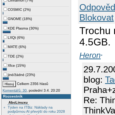
Cinnamon
(
7%
)
Odpověd
COSMIC
(
2%
)
Blokovat
GNOME
(
18%
)
Trochu
KDE Plasma
(
30%
)
LXQt
(
6%
)
4.5GB.
MATE
(
6%
)
Heron
TDE
(
2%
)
Xfce
(
15%
)
29.7.20
jiné/žádné
(
23%
)
blog:
Ta
Celkem 2356 hlasů
Praha+
Komentářů: 30
, poslední 3.4. 20:20
Rozcestník
Re: Thi
AbcLinuxu
ThinkVa
Týden na ITBiz: Náklady na
podpůrnou AI převýší do roku 2028