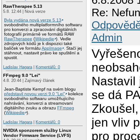
RawTherapee 5.13
Re: Nefun
5.8. 12:44 | Nová verze
Byla vydána nová verze 5.13
Odpovědě
svobodného multiplatformního softwaru
pro konverzi a zpracování digitálních
Admin
fotografií primárně ve formátů RAW
RawTherapee
(
Wikipedie
). Vedle
zdrojových kódů je k dispozici také
balíček ve formátu
AppImage
. Stačí jej
Vyřešen
stáhnout, nastavit právo ke spuštění a
spustit.
neobsaho
Ladislav Hagara
|
Komentářů: 0
FFmpeg 9.0 "Lei"
Nastavil
4.8. 20:44 | Zajímavý článek
Jean-Baptiste Kempf na svém blogu
se dá PA
představil novou verzi 9.0 "Lei"
kolekce
svobodného softwaru umožňujícího
nahrávání, konverzi a streamovaní
Zkoušel,
digitálního zvuku a obrazu
FFmpeg
(
Wikipedie
).
jen vliv 
Ladislav Hagara
|
Komentářů: 0
NVIDIA sponzorem služby Linux
pro proc
Vendor Firmware Service (LVFS)