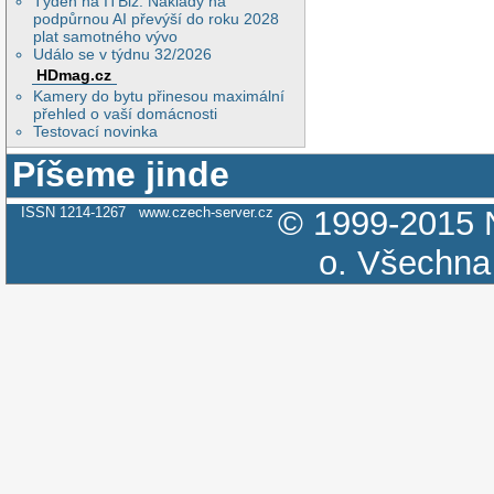
Týden na ITBiz: Náklady na
podpůrnou AI převýší do roku 2028
plat samotného vývo
Událo se v týdnu 32/2026
HDmag.cz
Kamery do bytu přinesou maximální
přehled o vaší domácnosti
Testovací novinka
Píšeme jinde
ISSN 1214-1267
www.czech-server.cz
© 1999-2015
o.
Všechna 