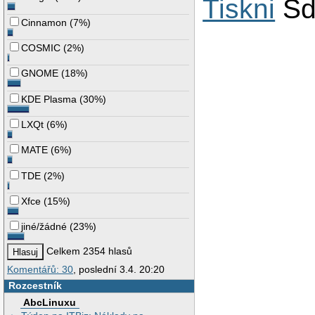
Tiskni
Sd
Cinnamon
(
7%
)
COSMIC
(
2%
)
GNOME
(
18%
)
KDE Plasma
(
30%
)
LXQt
(
6%
)
MATE
(
6%
)
TDE
(
2%
)
Xfce
(
15%
)
jiné/žádné
(
23%
)
Celkem 2354 hlasů
Komentářů: 30
, poslední 3.4. 20:20
Rozcestník
AbcLinuxu