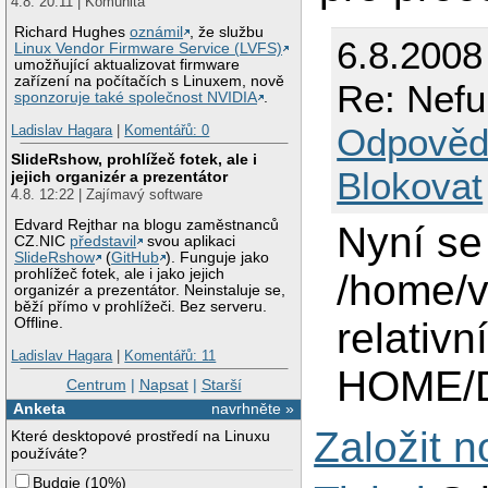
4.8. 20:11 | Komunita
Richard Hughes
oznámil
, že službu
6.8.2008
Linux Vendor Firmware Service (LVFS)
umožňující aktualizovat firmware
zařízení na počítačích s Linuxem, nově
Re: Nefu
sponzoruje také společnost NVIDIA
.
Odpověd
Ladislav Hagara
|
Komentářů: 0
SlideRshow, prohlížeč fotek, ale i
Blokovat
jejich organizér a prezentátor
4.8. 12:22 | Zajímavý software
Edvard Rejthar na blogu zaměstnanců
Nyní se 
CZ.NIC
představil
svou aplikaci
SlideRshow
(
GitHub
). Funguje jako
prohlížeč fotek, ale i jako jejich
/home/v
organizér a prezentátor. Neinstaluje se,
běží přímo v prohlížeči. Bez serveru.
relativ
Offline.
Ladislav Hagara
|
Komentářů: 11
HOME/
Centrum
|
Napsat
|
Starší
Anketa
navrhněte »
Založit 
Které desktopové prostředí na Linuxu
používáte?
Budgie
(
10%
)