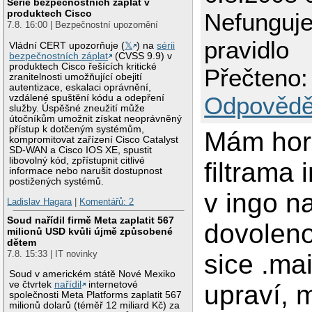
Série bezpečnostních záplat v
produktech Cisco
Nefunguje
7.8. 16:00 | Bezpečnostní upozornění
pravidlo
Vládní CERT upozorňuje (
𝕏
) na
sérii
bezpečnostních záplat
(CVSS 9.9) v
produktech Cisco řešících kritické
Přečteno:
zranitelnosti umožňující obejití
autentizace, eskalaci oprávnění,
Odpovědě
vzdálené spuštění kódu a odepření
služby. Úspěšné zneužití může
útočníkům umožnit získat neoprávněný
přístup k dotčeným systémům,
Mám hor
kompromitovat zařízení Cisco Catalyst
SD-WAN a Cisco IOS XE, spustit
libovolný kód, zpřístupnit citlivé
filtrama
informace nebo narušit dostupnost
postižených systémů.
v ingo n
Ladislav Hagara
|
Komentářů: 2
Soud nařídil firmě Meta zaplatit 567
dovoleno
milionů USD kvůli újmě způsobené
dětem
7.8. 15:33 | IT novinky
sice .mail
Soud v americkém státě Nové Mexiko
ve čtvrtek
nařídil
internetové
upraví, 
společnosti Meta Platforms zaplatit 567
milionů dolarů (téměř 12 miliard Kč) za