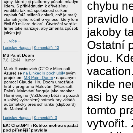
újmy, které její platformy působí mladým
chybu ne
lidem. S přihlédnutím k dřívějšímu
verdiktu tak má společnost celkem
pravidlo
zaplatit 942 milionů dolarů, což je malý
zlomek jejího ročního výnosu, který loni
činil 60 miliard dolarů. Čtvrteční verdikt
jakoby t
firmě také nařizuje, aby změnila způsob,
jakým její
Ostatní 
…
více »
Ladislav Hagara
|
Komentářů: 13
jdou. Kd
MS Paint Doom
7.8. 12:44 | Humor
vacation
Mark Russinovich (CTO v Microsoft
Azure) se
na LinkedIn pochlubil
svým
projektem
MS Paint Doom
napsaným
nikde ne
pomocí Claude. Hru Doom umožňuje
hrát v programu Malování (Microsoft
Paint). Malování funguje jako monitor.
asi by se
Herní engine (ViZDoom) běží na pozadí
a každý vykreslený snímek hry vkládá
automaticky přes schránku (clipboard)
tomto pr
do Malování.
Ladislav Hagara
|
Komentářů: 3
vytvořit.
EK: ChatGPT i Roblox mohou spadat
pod přísnější pravidla