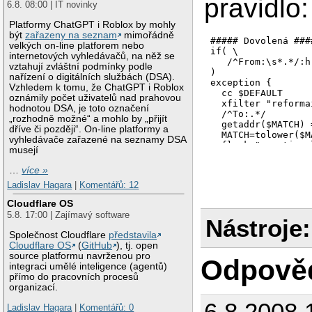
pravidlo:
6.8. 08:00 | IT novinky
Platformy ChatGPT i Roblox by mohly
být
zařazeny na seznam
mimořádně
##### Dovolená ####
velkých on-line platforem nebo
if( \

internetových vyhledávačů, na něž se
   /^From:\s*.*/:h 
vztahují zvláštní podmínky podle
)

nařízení o digitálních službách (DSA).
exception {

Vzhledem k tomu, že ChatGPT i Roblox
  cc $DEFAULT

oznámily počet uživatelů nad prahovou
  xfilter "reforma
hodnotou DSA, je toto označení
  /^To:.*/

„rozhodně možné“ a mohlo by „přijít
  getaddr($MATCH) 
dříve či později“. On-line platformy a
  MATCH=tolower($MA
vyhledávače zařazené na seznamy DSA
  flock "vacation.
musejí
    current_time=ti
    if (gdbmopen("
…
více »
    {

Ladislav Hagara
|
Komentářů: 12
      if ((prev_ti
      {

Cloudflare OS
        exit

5.8. 17:00 | Zajímavý software
      }

Nástroje:
      gdbmstore($M
Společnost Cloudflare
představila
      gdbmclose

Cloudflare OS
(
GitHub
), tj. open
    }

source platformu navrženou pro
Odpově
  }

integraci umělé inteligence (agentů)
  to "| ( cat - ; 
přímo do pracovních procesů
}

organizací.
6.8.2008 
Ladislav Hagara
|
Komentářů: 0