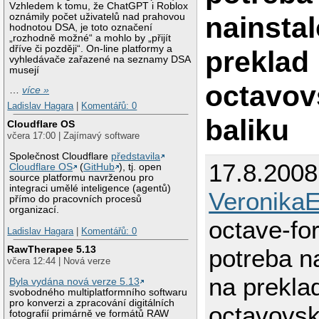
Vzhledem k tomu, že ChatGPT i Roblox
nainstal
oznámily počet uživatelů nad prahovou
hodnotou DSA, je toto označení
„rozhodně možné“ a mohlo by „přijít
dříve či později“. On-line platformy a
preklad
vyhledávače zařazené na seznamy DSA
musejí
octavov
…
více »
Ladislav Hagara
|
Komentářů: 0
baliku
Cloudflare OS
včera 17:00 | Zajímavý software
Společnost Cloudflare
představila
17.8.2008
Cloudflare OS
(
GitHub
), tj. open
source platformu navrženou pro
integraci umělé inteligence (agentů)
Veronika
přímo do pracovních procesů
organizací.
octave-fo
Ladislav Hagara
|
Komentářů: 0
RawTherapee 5.13
potreba n
včera 12:44 | Nová verze
na prekla
Byla vydána nová verze 5.13
svobodného multiplatformního softwaru
pro konverzi a zpracování digitálních
octavovsk
fotografií primárně ve formátů RAW