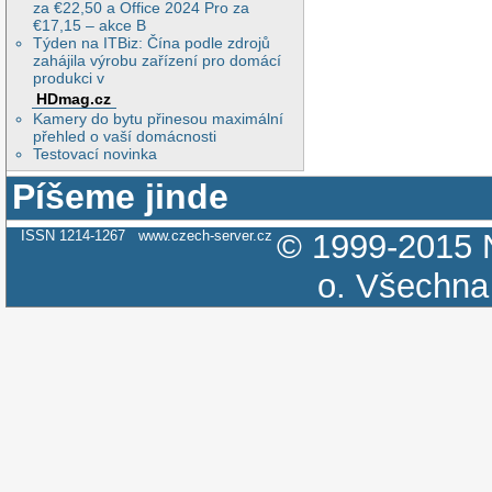
za €22,50 a Office 2024 Pro za
€17,15 – akce B
Týden na ITBiz: Čína podle zdrojů
zahájila výrobu zařízení pro domácí
produkci v
HDmag.cz
Kamery do bytu přinesou maximální
přehled o vaší domácnosti
Testovací novinka
Píšeme jinde
ISSN 1214-1267
www.czech-server.cz
© 1999-2015
o.
Všechna 