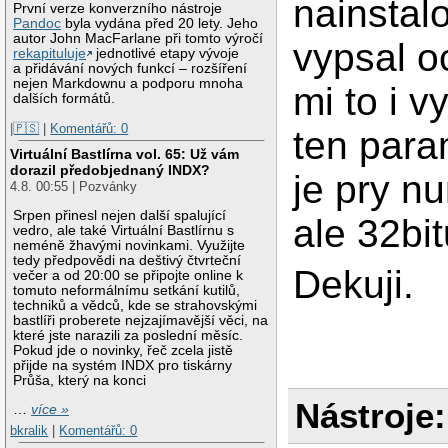
nainstalo
První verze konverzního nástroje
Pandoc
byla vydána před 20 lety. Jeho
autor John MacFarlane při tomto výročí
vypsal oc
rekapituluje
jednotlivé etapy vývoje
a přidávání nových funkcí – rozšíření
nejen Markdownu a podporu mnoha
mi to i v
dalších formátů.
|🇵🇸
|
Komentářů: 0
ten para
Virtuální Bastlírna vol. 65: Už vám
dorazil předobjednaný INDX?
je pry n
4.8. 00:55 | Pozvánky
Srpen přinesl nejen další spalující
ale 32bit
vedro, ale také Virtuální Bastlírnu s
neméně žhavými novinkami. Využijte
tedy předpovědi na deštivý čtvrteční
Dekuji.
večer a od 20:00 se připojte online k
tomuto neformálnímu setkání kutilů,
techniků a vědců, kde se strahovskými
bastlíři proberete nejzajímavější věci, na
které jste narazili za poslední měsíc.
Pokud jde o novinky, řeč zcela jistě
přijde na systém INDX pro tiskárny
Průša, který na konci
Nástroje:
…
více »
bkralik
|
Komentářů: 0