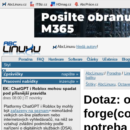
AbcLinuxu.cz
ITBiz.cz
HDmag.cz
AbcPráce.cz
AbcLinuxu
hledá autory
!
Poradna
FAQ
Hardware
Software
Články
Učebnice
Blog
Styl
×
AbcLinuxu
:/
Poradna
/
Lin
Zprávičky
napište »
baliku
Pracovní nabídky
inzerujte »
Štítky
:
AbcLinuxu
,
Octave
EK: ChatGPT i Roblox mohou spadat
pod přísnější pravidla
Dotaz: 
dnes 08:00 | IT novinky
Platformy ChatGPT i Roblox by mohly
forge(co
být
zařazeny na seznam
mimořádně
velkých on-line platforem nebo
internetových vyhledávačů, na něž se
potreba
vztahují zvláštní podmínky podle
nařízení o digitálních službách (DSA).