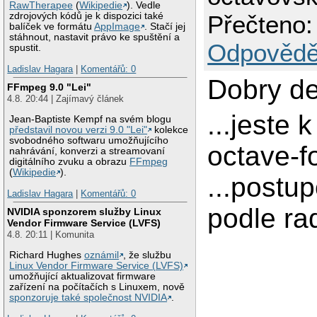
RawTherapee
(
Wikipedie
). Vedle
Přečteno:
zdrojových kódů je k dispozici také
balíček ve formátu
AppImage
. Stačí jej
stáhnout, nastavit právo ke spuštění a
Odpovědě
spustit.
Ladislav Hagara
|
Komentářů: 0
Dobry de
FFmpeg 9.0 "Lei"
4.8. 20:44 | Zajímavý článek
...jeste 
Jean-Baptiste Kempf na svém blogu
představil novou verzi 9.0 "Lei"
kolekce
svobodného softwaru umožňujícího
octave-f
nahrávání, konverzi a streamovaní
digitálního zvuku a obrazu
FFmpeg
(
Wikipedie
).
...postu
Ladislav Hagara
|
Komentářů: 0
podle ra
NVIDIA sponzorem služby Linux
Vendor Firmware Service (LVFS)
4.8. 20:11 | Komunita
Richard Hughes
oznámil
, že službu
Linux Vendor Firmware Service (LVFS)
umožňující aktualizovat firmware
zařízení na počítačích s Linuxem, nově
sponzoruje také společnost NVIDIA
.