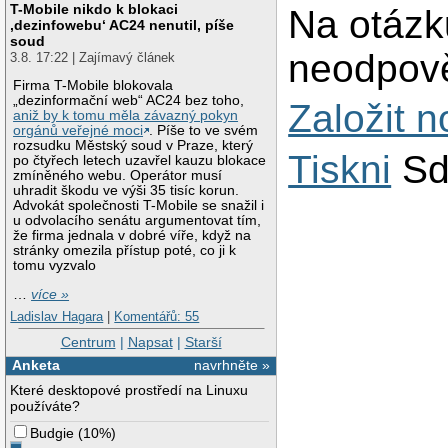
T-Mobile nikdo k blokaci
Na otázk
‚dezinfowebu‘ AC24 nenutil, píše
soud
neodpově
3.8. 17:22 | Zajímavý článek
Firma T-Mobile blokovala
„dezinformační web“ AC24 bez toho,
Založit 
aniž by k tomu měla závazný pokyn
orgánů veřejné moci
. Píše to ve svém
rozsudku Městský soud v Praze, který
Tiskni
Sd
po čtyřech letech uzavřel kauzu blokace
zmíněného webu. Operátor musí
uhradit škodu ve výši 35 tisíc korun.
Advokát společnosti T-Mobile se snažil i
u odvolacího senátu argumentovat tím,
že firma jednala v dobré víře, když na
stránky omezila přístup poté, co ji k
tomu vyzvalo
…
více »
Ladislav Hagara
|
Komentářů: 55
Centrum
|
Napsat
|
Starší
Anketa
navrhněte »
Které desktopové prostředí na Linuxu
používáte?
Budgie
(
10%
)