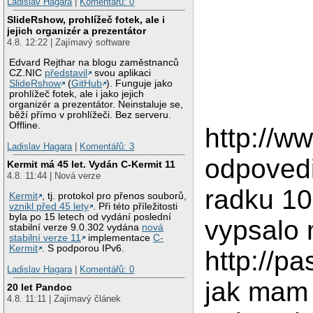
Ladislav Hagara
|
Komentářů: 0
SlideRshow, prohlížeč fotek, ale i
jejich organizér a prezentátor
4.8. 12:22 | Zajímavý software
Edvard Rejthar na blogu zaměstnanců
CZ.NIC
představil
svou aplikaci
SlideRshow
(
GitHub
). Funguje jako
prohlížeč fotek, ale i jako jejich
organizér a prezentátor. Neinstaluje se,
běží přímo v prohlížeči. Bez serveru.
Offline.
http://w
Ladislav Hagara
|
Komentářů: 3
odpovedi
Kermit má 45 let. Vydán C-Kermit 11
4.8. 11:44 | Nová verze
radku 105
Kermit
, tj. protokol pro přenos souborů,
vznikl před 45 lety
. Při této příležitosti
byla po 15 letech od vydání poslední
vypsalo m
stabilní verze 9.0.302 vydána
nová
stabilní verze 11
implementace
C-
Kermit
. S podporou IPv6.
http://p
Ladislav Hagara
|
Komentářů: 0
jak mam 
20 let Pandoc
4.8. 11:11 | Zajímavý článek