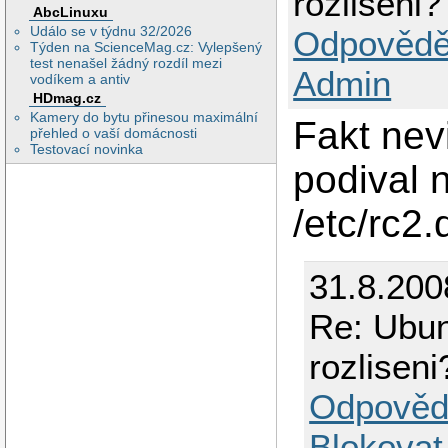
rozliseni?
AbcLinuxu
Událo se v týdnu 32/2026
Odpovědě
Týden na ScienceMag.cz: Vylepšený
test nenašel žádný rozdíl mezi
Admin
vodíkem a antiv
HDmag.cz
Kamery do bytu přinesou maximální
Fakt nev
přehled o vaší domácnosti
Testovací novinka
podival 
/etc/rc2
31.8.200
Re: Ubun
rozliseni
Odpověd
Blokovat