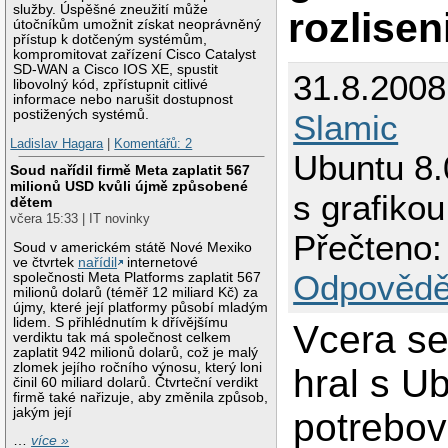
služby. Úspěšné zneužití může
rozlisen
útočníkům umožnit získat neoprávněný
přístup k dotčeným systémům,
kompromitovat zařízení Cisco Catalyst
SD-WAN a Cisco IOS XE, spustit
31.8.2008
libovolný kód, zpřístupnit citlivé
informace nebo narušit dostupnost
postižených systémů.
Slamic
Ladislav Hagara
|
Komentářů: 2
Ubuntu 8.
Soud nařídil firmě Meta zaplatit 567
milionů USD kvůli újmě způsobené
s grafikou
dětem
včera 15:33 | IT novinky
Přečteno:
Soud v americkém státě Nové Mexiko
ve čtvrtek
nařídil
internetové
Odpovědě
společnosti Meta Platforms zaplatit 567
milionů dolarů (téměř 12 miliard Kč) za
újmy, které její platformy působí mladým
lidem. S přihlédnutím k dřívějšímu
Vcera se
verdiktu tak má společnost celkem
zaplatit 942 milionů dolarů, což je malý
zlomek jejího ročního výnosu, který loni
hral s U
činil 60 miliard dolarů. Čtvrteční verdikt
firmě také nařizuje, aby změnila způsob,
jakým její
potrebov
…
více »