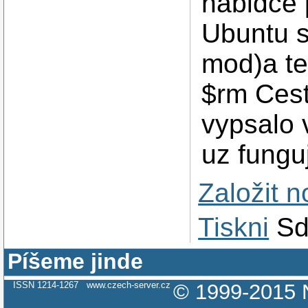
nabidce 
Ubuntu s
mod)a t
$rm Cest
vypsalo 
uz fungu
Založit 
Tiskni
Sd
Píšeme jinde
ISSN 1214-1267
www.czech-server.cz
© 1999-2015