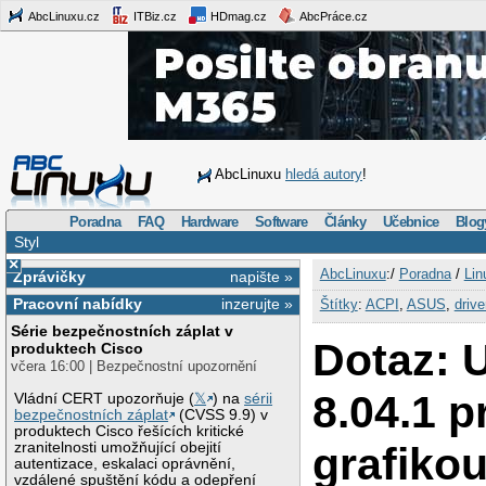
AbcLinuxu.cz
ITBiz.cz
HDmag.cz
AbcPráce.cz
AbcLinuxu
hledá autory
!
Poradna
FAQ
Hardware
Software
Články
Učebnice
Blog
Styl
×
AbcLinuxu
:/
Poradna
/
Lin
Zprávičky
napište »
Pracovní nabídky
inzerujte »
Štítky
:
ACPI
,
ASUS
,
drive
Série bezpečnostních záplat v
Dotaz: 
produktech Cisco
včera 16:00 | Bezpečnostní upozornění
8.04.1 
Vládní CERT upozorňuje (
𝕏
) na
sérii
bezpečnostních záplat
(CVSS 9.9) v
produktech Cisco řešících kritické
grafikou
zranitelnosti umožňující obejití
autentizace, eskalaci oprávnění,
vzdálené spuštění kódu a odepření