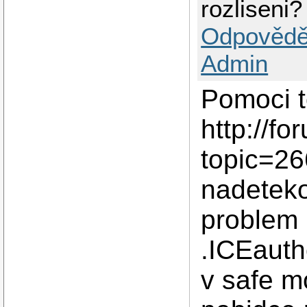
rozliseni?
Odpovědě
Admin
Pomoci 
http://f
topic=2
nadeteko
problem 
.ICEautho
v safe m