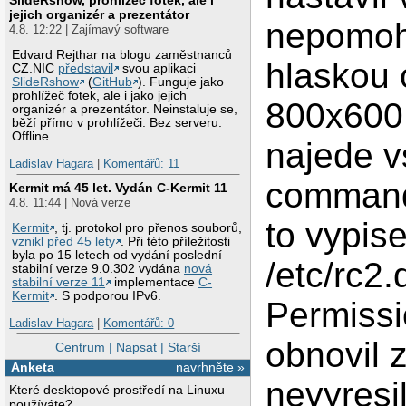
jejich organizér a prezentátor
nepomohl
4.8. 12:22 | Zajímavý software
Edvard Rejthar na blogu zaměstnanců
hlaskou 
CZ.NIC
představil
svou aplikaci
SlideRshow
(
GitHub
). Funguje jako
prohlížeč fotek, ale i jako jejich
800x600.
organizér a prezentátor. Neinstaluje se,
běží přímo v prohlížeči. Bez serveru.
Offline.
najede v
Ladislav Hagara
|
Komentářů: 11
command 
Kermit má 45 let. Vydán C-Kermit 11
4.8. 11:44 | Nová verze
to vypise
Kermit
, tj. protokol pro přenos souborů,
vznikl před 45 lety
. Při této příležitosti
byla po 15 letech od vydání poslední
/etc/rc2
stabilní verze 9.0.302 vydána
nová
stabilní verze 11
implementace
C-
Kermit
. S podporou IPv6.
Permissi
Ladislav Hagara
|
Komentářů: 0
obnovil 
Centrum
|
Napsat
|
Starší
Anketa
navrhněte »
nevyresi
Které desktopové prostředí na Linuxu
používáte?