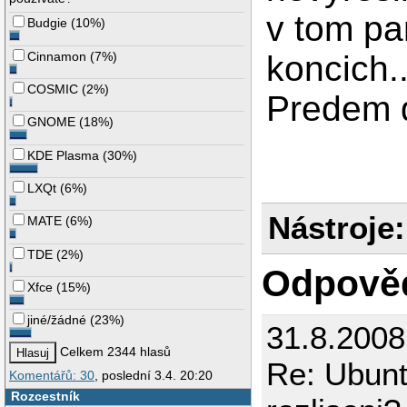
v tom pa
Budgie
(
10%
)
Cinnamon
(
7%
)
koncich.
COSMIC
(
2%
)
Predem 
GNOME
(
18%
)
KDE Plasma
(
30%
)
LXQt
(
6%
)
Nástroje:
MATE
(
6%
)
TDE
(
2%
)
Odpově
Xfce
(
15%
)
jiné/žádné
(
23%
)
31.8.2008
Celkem 2344 hlasů
Re: Ubunt
Komentářů: 30
, poslední 3.4. 20:20
Rozcestník