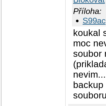
Příloha:
S99ac
koukal 
moc nev
soubor 
(priklad
nevim..
backup 
souboru