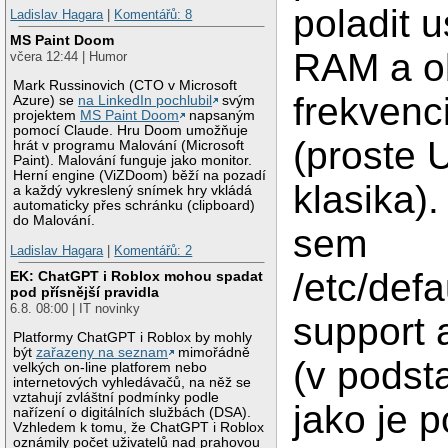
poladit 
Ladislav Hagara
|
Komentářů: 8
MS Paint Doom
RAM a o
včera 12:44 | Humor
Mark Russinovich (CTO v Microsoft
frekven
Azure) se
na LinkedIn pochlubil
svým
projektem
MS Paint Doom
napsaným
pomocí Claude. Hru Doom umožňuje
(proste 
hrát v programu Malování (Microsoft
Paint). Malování funguje jako monitor.
Herní engine (ViZDoom) běží na pozadí
klasika).
a každý vykreslený snímek hry vkládá
automaticky přes schránku (clipboard)
do Malování.
sem
Ladislav Hagara
|
Komentářů: 2
/etc/defa
EK: ChatGPT i Roblox mohou spadat
pod přísnější pravidla
6.8. 08:00 | IT novinky
support 
Platformy ChatGPT i Roblox by mohly
být
zařazeny na seznam
mimořádně
(v podst
velkých on-line platforem nebo
internetových vyhledávačů, na něž se
vztahují zvláštní podmínky podle
jako je 
nařízení o digitálních službách (DSA).
Vzhledem k tomu, že ChatGPT i Roblox
oznámily počet uživatelů nad prahovou