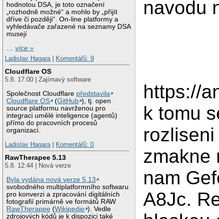
navodu 
hodnotou DSA, je toto označení
„rozhodně možné“ a mohlo by „přijít
dříve či později“. On-line platformy a
vyhledávače zařazené na seznamy DSA
musejí
…
více »
Ladislav Hagara
|
Komentářů: 9
Cloudflare OS
5.8. 17:00 | Zajímavý software
https://
Společnost Cloudflare
představila
Cloudflare OS
(
GitHub
), tj. open
k tomu s
source platformu navrženou pro
integraci umělé inteligence (agentů)
přímo do pracovních procesů
rozlisen
organizací.
Ladislav Hagara
|
Komentářů: 0
zmakne 
RawTherapee 5.13
5.8. 12:44 | Nová verze
nam Gef
Byla vydána nová verze 5.13
svobodného multiplatformního softwaru
A8Jc. Re
pro konverzi a zpracování digitálních
fotografií primárně ve formátů RAW
RawTherapee
(
Wikipedie
). Vedle
zdrojových kódů je k dispozici také