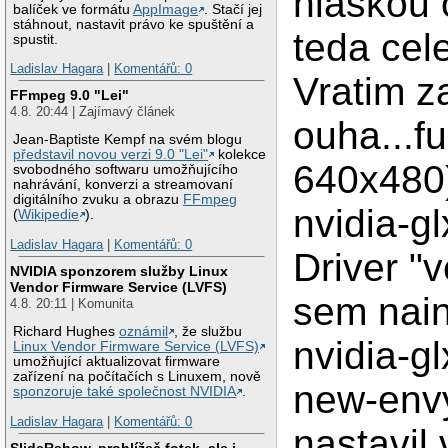
hlaskou 
balíček ve formátu
AppImage
. Stačí jej
stáhnout, nastavit právo ke spuštění a
teda cel
spustit.
Ladislav Hagara
|
Komentářů: 0
Vratim za
FFmpeg 9.0 "Lei"
4.8. 20:44 | Zajímavý článek
ouha...f
Jean-Baptiste Kempf na svém blogu
představil novou verzi 9.0 "Lei"
kolekce
640x480)
svobodného softwaru umožňujícího
nahrávání, konverzi a streamovaní
digitálního zvuku a obrazu
FFmpeg
nvidia-g
(
Wikipedie
).
Ladislav Hagara
|
Komentářů: 0
Driver "
NVIDIA sponzorem služby Linux
Vendor Firmware Service (LVFS)
sem nain
4.8. 20:11 | Komunita
Richard Hughes
oznámil
, že službu
nvidia-gl
Linux Vendor Firmware Service (LVFS)
umožňující aktualizovat firmware
zařízení na počítačích s Linuxem, nově
new-envy
sponzoruje také společnost NVIDIA
.
Ladislav Hagara
|
Komentářů: 0
nastavil 
SlideRshow, prohlížeč fotek, ale i