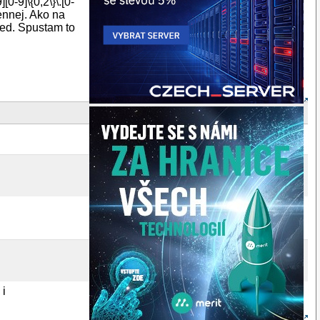
0-9]\{0,2\}\.[0-
ennej. Ako na
ed. Spustam to
 i