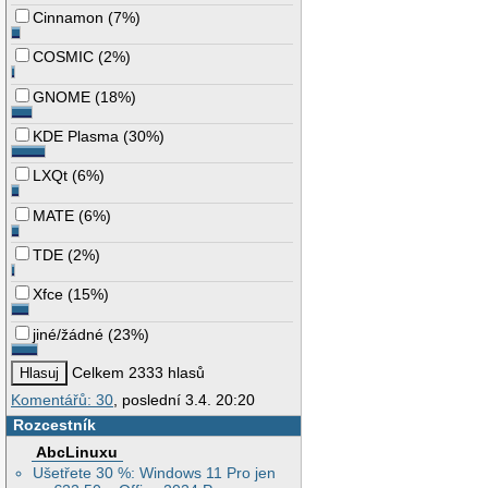
Cinnamon
(
7%
)
COSMIC
(
2%
)
GNOME
(
18%
)
KDE Plasma
(
30%
)
LXQt
(
6%
)
MATE
(
6%
)
TDE
(
2%
)
Xfce
(
15%
)
jiné/žádné
(
23%
)
Celkem 2333 hlasů
Komentářů: 30
, poslední 3.4. 20:20
Rozcestník
AbcLinuxu
Ušetřete 30 %: Windows 11 Pro jen