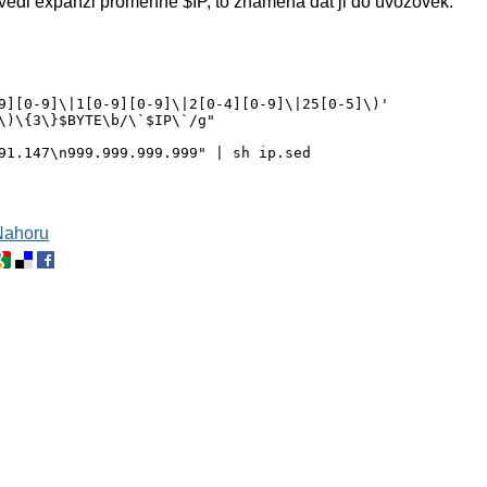
rovedl expanzi promenne $IP, to znamena dat ji do uvozovek.
9][0-9]\|1[0-9][0-9]\|2[0-4][0-9]\|25[0-5]\)'

\)\{3\}$BYTE\b/\`$IP\`/g"

91.147\n999.999.999.999" | sh ip.sed

Nahoru