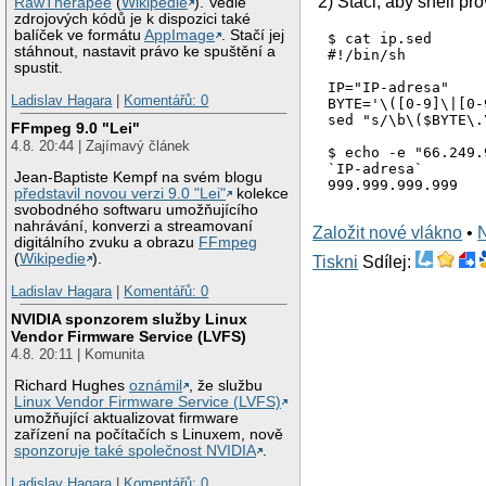
2) Staci, aby shell p
RawTherapee
(
Wikipedie
). Vedle
zdrojových kódů je k dispozici také
balíček ve formátu
AppImage
. Stačí jej
$ cat ip.sed

stáhnout, nastavit právo ke spuštění a
#!/bin/sh

spustit.
IP="IP-adresa"

Ladislav Hagara
|
Komentářů: 0
BYTE='\([0-9]\|[0-
sed "s/\b\($BYTE\.
FFmpeg 9.0 "Lei"
4.8. 20:44 | Zajímavý článek
$ echo -e "66.249.
`IP-adresa`

Jean-Baptiste Kempf na svém blogu
představil novou verzi 9.0 "Lei"
kolekce
svobodného softwaru umožňujícího
nahrávání, konverzi a streamovaní
Založit nové vlákno
•
digitálního zvuku a obrazu
FFmpeg
(
Wikipedie
).
Tiskni
Sdílej:
Ladislav Hagara
|
Komentářů: 0
NVIDIA sponzorem služby Linux
Vendor Firmware Service (LVFS)
4.8. 20:11 | Komunita
Richard Hughes
oznámil
, že službu
Linux Vendor Firmware Service (LVFS)
umožňující aktualizovat firmware
zařízení na počítačích s Linuxem, nově
sponzoruje také společnost NVIDIA
.
Ladislav Hagara
|
Komentářů: 0