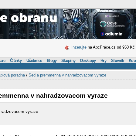
Inzerujte
na AbcPráce.cz od 950 Kč
are
Články
Učebnice
Blogy
Skupiny
Desktopy
Hry
Slovník
Kdo
uxová poradna
/
Sed a premmenna v nahradzovacom vyraze
premmenna v nahradzovacom vyraze
hradzovacom vyraze