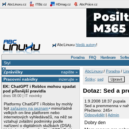
AbcLinuxu.cz
ITBiz.cz
HDmag.cz
AbcPráce.cz
AbcLinuxu
hledá autory
!
Poradna
FAQ
Hardware
Softw
Styl
×
AbcLinuxu
:/
Poradna
/
Lin
Zprávičky
napište »
Pracovní nabídky
inzerujte »
Štítky
:
sed
Upravit
EK: ChatGPT i Roblox mohou spadat
Dotaz: Sed a 
pod přísnější pravidla
dnes 08:00 | IT novinky
1.9.2008 18:37 pupala
Platformy ChatGPT i Roblox by mohly
Sed a premmenna v na
být
zařazeny na seznam
mimořádně
Přečteno: 245×
velkých on-line platforem nebo
Odpovědět
|
Admin
internetových vyhledávačů, na něž se
vztahují zvláštní podmínky podle
Dobry den
nařízení o digitálních službách (DSA).