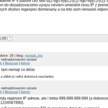
ie IP v subore cez sed s/[1-9][0-9]\{0,2\}\.[1-9][0-9]\{0,2\}\.[1-9][
g , len do dosadzovacieho vyrazu neviem umiestnit novu IP z prem
znych druhov regexpov domiesany a na toto som nenasiel odpov
t
(0)
?
skóre: 26 | blog:
mortals_log
 nahradzovacom vyraze
nk
|
Blokovat
|
Admin
P tam nemaji co delat
 a ďábel je velká disketová mechanika
 nahradzovacom vyraze
nk
|
Blokovat
|
Admin
ida nejenom IP adrese, ale i treba 999.999.999.999 (a dokonce
.1234567890).