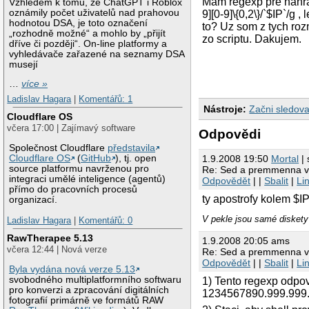
Mam regexp pre nahraden
Vzhledem k tomu, že ChatGPT i Roblox
oznámily počet uživatelů nad prahovou
9][0-9]\{0,2\}/`$IP`/
hodnotou DSA, je toto označení
to? Uz som z tych ro
„rozhodně možné“ a mohlo by „přijít
zo scriptu. Dakujem.
dříve či později“. On-line platformy a
vyhledávače zařazené na seznamy DSA
musejí
…
více »
Ladislav Hagara
|
Komentářů: 1
Nástroje:
Začni sledova
Cloudflare OS
včera 17:00 | Zajímavý software
Odpovědi
Společnost Cloudflare
představila
1.9.2008 19:50
Mortal
| 
Cloudflare OS
(
GitHub
), tj. open
source platformu navrženou pro
Re: Sed a premmenna v
integraci umělé inteligence (agentů)
Odpovědět
| |
Sbalit
|
Li
přímo do pracovních procesů
ty apostrofy kolem $I
organizací.
V pekle jsou samé diskety
Ladislav Hagara
|
Komentářů: 0
RawTherapee 5.13
1.9.2008 20:05 ams
včera 12:44 | Nová verze
Re: Sed a premmenna v
Odpovědět
| |
Sbalit
|
Li
Byla vydána nová verze 5.13
svobodného multiplatformního softwaru
1) Tento regexp odpov
pro konverzi a zpracování digitálních
1234567890.999.999
fotografií primárně ve formátů RAW