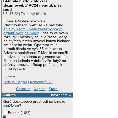
T-Mobile nikdo k blokaci
‚dezinfowebu‘ AC24 nenutil, píše
soud
3.8. 17:22 | Zajímavý článek
Firma T-Mobile blokovala
„dezinformační web“ AC24 bez toho,
aniž by k tomu měla závazný pokyn
orgánů veřejné moci
. Píše to ve svém
rozsudku Městský soud v Praze, který
po čtyřech letech uzavřel kauzu blokace
zmíněného webu. Operátor musí
uhradit škodu ve výši 35 tisíc korun.
Advokát společnosti T-Mobile se snažil i
u odvolacího senátu argumentovat tím,
že firma jednala v dobré víře, když na
stránky omezila přístup poté, co ji k
tomu vyzvalo
…
více »
Ladislav Hagara
|
Komentářů: 70
Centrum
|
Napsat
|
Starší
Anketa
navrhněte »
Které desktopové prostředí na Linuxu
používáte?
Budgie
(
10%
)