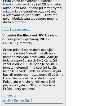
První verze konverzního nástroje
Pandoc
byla vydána před 20 lety. Jeho
autor John MacFarlane při tomto výročí
rekapituluje
jednotlivé etapy vývoje
a přidávání nových funkcí – rozšíření
nejen Markdownu a podporu mnoha
dalších formátů.
|🇵🇸
|
Komentářů: 0
Virtuální Bastlírna vol. 65: Už vám
dorazil předobjednaný INDX?
4.8. 00:55 | Pozvánky
Srpen přinesl nejen další spalující
vedro, ale také Virtuální Bastlírnu s
neméně žhavými novinkami. Využijte
tedy předpovědi na deštivý čtvrteční
večer a od 20:00 se připojte online k
tomuto neformálnímu setkání kutilů,
techniků a vědců, kde se strahovskými
bastlíři proberete nejzajímavější věci, na
které jste narazili za poslední měsíc.
Pokud jde o novinky, řeč zcela jistě
přijde na systém INDX pro tiskárny
Průša, který na konci
…
více »
bkralik
|
Komentářů: 0