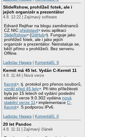
SlideRshow, prohlížeč fotek, ale i
jejich organizér a prezentátor
4.8. 12:22 | Zajímavý software
Edvard Rejthar na blogu zaměstnanců
CZ.NIC
představil
svou aplikaci
SlideRshow
(
GitHub
). Funguje jako
prohlížeč fotek, ale i jako jejich
organizér a prezentátor. Neinstaluje se,
běží přímo v prohlížeči. Bez serveru.
Offline.
Ladislav Hagara
|
Komentářů: 9
Kermit má 45 let. Vydán C-Kermit 11
4.8. 11:44 | Nová verze
Kermit
, tj. protokol pro přenos souborů,
vznikl před 45 lety
. Při této příležitosti
byla po 15 letech od vydání poslední
stabilní verze 9.0.302 vydána
nová
stabilní verze 11
implementace
C-
Kermit
. S podporou IPv6.
Ladislav Hagara
|
Komentářů: 0
20 let Pandoc
4.8. 11:11 | Zajímavý článek