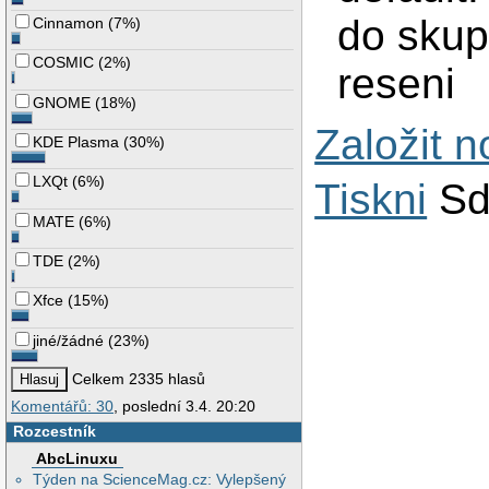
do skup
Cinnamon
(
7%
)
COSMIC
(
2%
)
reseni
GNOME
(
18%
)
Založit 
KDE Plasma
(
30%
)
LXQt
(
6%
)
Tiskni
Sd
MATE
(
6%
)
TDE
(
2%
)
Xfce
(
15%
)
jiné/žádné
(
23%
)
Celkem 2335 hlasů
Komentářů: 30
, poslední 3.4. 20:20
Rozcestník
AbcLinuxu
Týden na ScienceMag.cz: Vylepšený