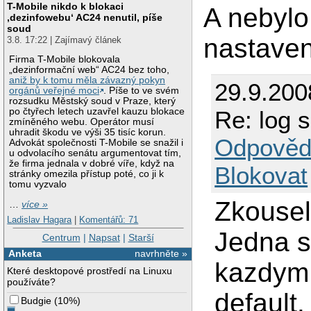
T-Mobile nikdo k blokaci
A nebylo
‚dezinfowebu‘ AC24 nenutil, píše
soud
nastave
3.8. 17:22 | Zajímavý článek
Firma T-Mobile blokovala
„dezinformační web“ AC24 bez toho,
aniž by k tomu měla závazný pokyn
29.9.200
orgánů veřejné moci
. Píše to ve svém
rozsudku Městský soud v Praze, který
Re: log 
po čtyřech letech uzavřel kauzu blokace
zmíněného webu. Operátor musí
uhradit škodu ve výši 35 tisíc korun.
Odpověd
Advokát společnosti T-Mobile se snažil i
u odvolacího senátu argumentovat tím,
že firma jednala v dobré víře, když na
Blokovat
stránky omezila přístup poté, co ji k
tomu vyzvalo
Zkousel
…
více »
Ladislav Hagara
|
Komentářů: 71
Jedna s
Centrum
|
Napsat
|
Starší
Anketa
navrhněte »
kazdym 
Které desktopové prostředí na Linuxu
používáte?
default
Budgie
(
10%
)