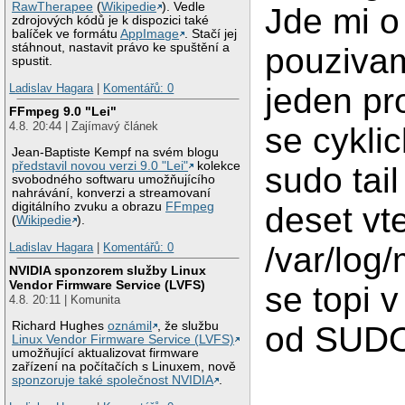
RawTherapee
(
Wikipedie
). Vedle
Jde mi o 
zdrojových kódů je k dispozici také
balíček ve formátu
AppImage
. Stačí jej
stáhnout, nastavit právo ke spuštění a
pouzivam 
spustit.
Ladislav Hagara
|
Komentářů: 0
jeden pr
FFmpeg 9.0 "Lei"
4.8. 20:44 | Zajímavý článek
se cykli
Jean-Baptiste Kempf na svém blogu
představil novou verzi 9.0 "Lei"
kolekce
sudo tai
svobodného softwaru umožňujícího
nahrávání, konverzi a streamovaní
digitálního zvuku a obrazu
FFmpeg
deset vt
(
Wikipedie
).
Ladislav Hagara
|
Komentářů: 0
/var/log
NVIDIA sponzorem služby Linux
Vendor Firmware Service (LVFS)
se topi 
4.8. 20:11 | Komunita
Richard Hughes
oznámil
, že službu
od SUD
Linux Vendor Firmware Service (LVFS)
umožňující aktualizovat firmware
zařízení na počítačích s Linuxem, nově
sponzoruje také společnost NVIDIA
.