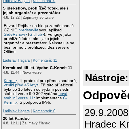
Ladislav Hagara
|
Komentářů: 0
SlideRshow, prohlížeč fotek, ale i
jejich organizér a prezentátor
4.8. 12:22 | Zajímavý software
Edvard Rejthar na blogu zaměstnanců
CZ.NIC
představil
svou aplikaci
SlideRshow
(
GitHub
). Funguje jako
prohlížeč fotek, ale i jako jejich
organizér a prezentátor. Neinstaluje se,
běží přímo v prohlížeči. Bez serveru.
Offline.
Ladislav Hagara
|
Komentářů: 11
Kermit má 45 let. Vydán C-Kermit 11
4.8. 11:44 | Nová verze
Nástroje:
Kermit
, tj. protokol pro přenos souborů,
vznikl před 45 lety
. Při této příležitosti
byla po 15 letech od vydání poslední
Odpově
stabilní verze 9.0.302 vydána
nová
stabilní verze 11
implementace
C-
Kermit
. S podporou IPv6.
29.9.200
Ladislav Hagara
|
Komentářů: 0
20 let Pandoc
Hradec Kr
4.8. 11:11 | Zajímavý článek