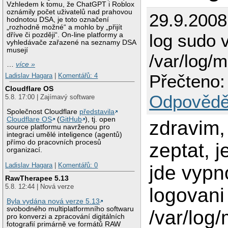
Vzhledem k tomu, že ChatGPT i Roblox
oznámily počet uživatelů nad prahovou
29.9.2008
hodnotou DSA, je toto označení
„rozhodně možné“ a mohlo by „přijít
log sudo 
dříve či později“. On-line platformy a
vyhledávače zařazené na seznamy DSA
musejí
/var/log/
…
více »
Přečteno:
Ladislav Hagara
|
Komentářů: 4
Cloudflare OS
Odpovědě
5.8. 17:00 | Zajímavý software
Společnost Cloudflare
představila
Cloudflare OS
(
GitHub
), tj. open
zdravim,
source platformu navrženou pro
integraci umělé inteligence (agentů)
přímo do pracovních procesů
zeptat, j
organizací.
Ladislav Hagara
|
Komentářů: 0
jde vypn
RawTherapee 5.13
5.8. 12:44 | Nová verze
logovan
Byla vydána nová verze 5.13
svobodného multiplatformního softwaru
/var/log
pro konverzi a zpracování digitálních
fotografií primárně ve formátů RAW