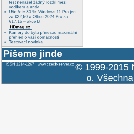
test nenašel žádný rozdíl mezi
vodíkem a antiv
Ušetřete 30 %: Windows 11 Pro jen
za €22,50 a Office 2024 Pro za
€17,15 – akce B
HDmag.cz
Kamery do bytu přinesou maximální
přehled o vaší domácnosti
Testovací novinka
Píšeme jinde
ISSN 1214-1267
www.czech-server.cz
© 1999-2015
o.
Všechna 