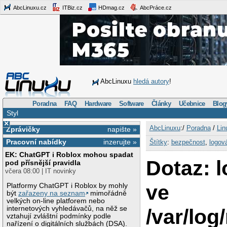
AbcLinuxu.cz
ITBiz.cz
HDmag.cz
AbcPráce.cz
AbcLinuxu
hledá autory
!
Poradna
FAQ
Hardware
Software
Články
Učebnice
Blog
Styl
×
AbcLinuxu
:/
Poradna
/
Lin
Zprávičky
napište »
Pracovní nabídky
inzerujte »
Štítky
:
bezpečnost
,
logov
EK: ChatGPT i Roblox mohou spadat
Dotaz: 
pod přísnější pravidla
včera 08:00 | IT novinky
ve
Platformy ChatGPT i Roblox by mohly
být
zařazeny na seznam
mimořádně
velkých on-line platforem nebo
internetových vyhledávačů, na něž se
/var/lo
vztahují zvláštní podmínky podle
nařízení o digitálních službách (DSA).