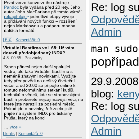
První verze konverzního nástroje
Re: log s
Pandoc
byla vydána před 20 lety. Jeho
autor John MacFarlane při tomto výročí
Odpovědě
rekapituluje
jednotlivé etapy vývoje
a přidávání nových funkcí – rozšíření
nejen Markdownu a podporu mnoha
Admin
dalších formátů.
|🇵🇸
|
Komentářů: 0
man sudo
Virtuální Bastlírna vol. 65: Už vám
dorazil předobjednaný INDX?
popřípa
4.8. 00:55 | Pozvánky
Srpen přinesl nejen další spalující
vedro, ale také Virtuální Bastlírnu s
neméně žhavými novinkami. Využijte
29.9.2008
tedy předpovědi na deštivý čtvrteční
večer a od 20:00 se připojte online k
blog:
ken
tomuto neformálnímu setkání kutilů,
techniků a vědců, kde se strahovskými
bastlíři proberete nejzajímavější věci, na
Re: log s
které jste narazili za poslední měsíc.
Pokud jde o novinky, řeč zcela jistě
přijde na systém INDX pro tiskárny
Odpovědě
Průša, který na konci
…
více »
Admin
bkralik
|
Komentářů: 0