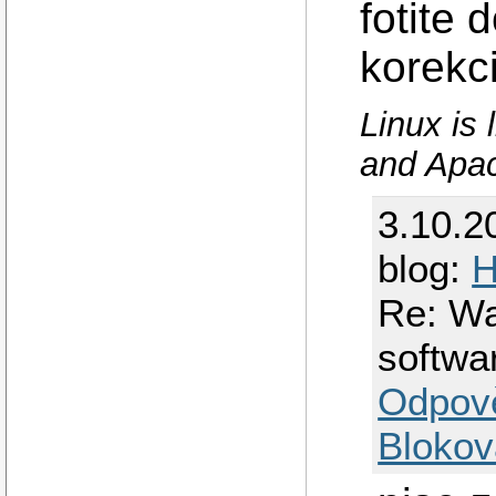
fotite 
korekci
Linux is
and Apac
3.10.2
blog:
Re: W
softwa
Odpov
Blokov