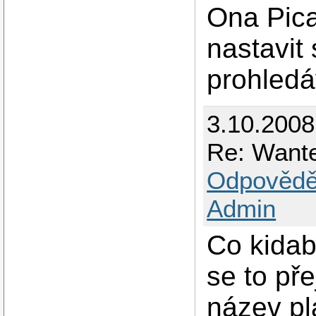
Ona Pica
nastavit
prohledá
3.10.2008
Re: Want
Odpovědě
Admin
Co kida
se to př
název pla