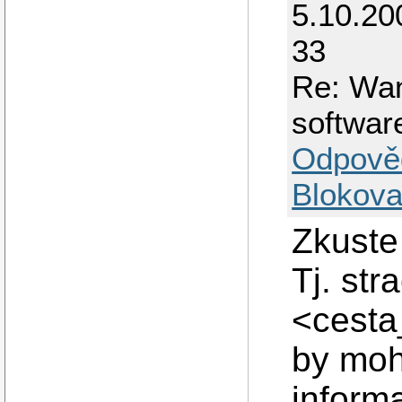
5.10.20
33
Re: Wa
softwar
Odpově
Blokova
Zkuste 
Tj. str
<cesta
by moh
informa