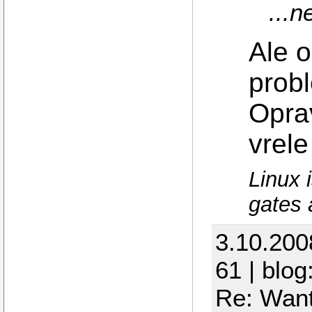
...n
Ale o
prob
Opra
vrele
Linux 
gates 
3.10.200
61 | blog
Re: Wan