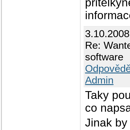
pritelkyn
informace
3.10.200
Re: Want
software
Odpovědě
Admin
Taky pou
co napsa
Jinak by