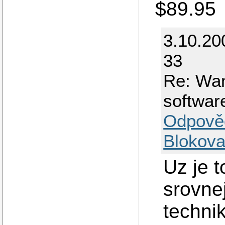
$89.95
3.10.20
33
Re: Wa
softwar
Odpově
Blokova
Uz je t
srovnej
techni