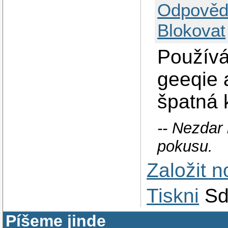
Odpověd
Blokovat
Používá
geeqie 
špatná
-- Nezdar
pokusu.
Založit 
Tiskni
Sd
Píšeme jinde