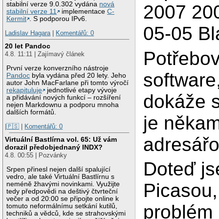
stabilní verze 9.0.302 vydána
nová
2007 20
stabilní verze 11
implementace
C-
Kermit
. S podporou IPv6.
05-05 Bla
Ladislav Hagara
|
Komentářů: 0
20 let Pandoc
Potřebov
4.8. 11:11 | Zajímavý článek
První verze konverzního nástroje
software,
Pandoc
byla vydána před 20 lety. Jeho
autor John MacFarlane při tomto výročí
rekapituluje
jednotlivé etapy vývoje
dokáže s
a přidávání nových funkcí – rozšíření
nejen Markdownu a podporu mnoha
dalších formátů.
je někam
|🇵🇸
|
Komentářů: 0
adresářo
Virtuální Bastlírna vol. 65: Už vám
dorazil předobjednaný INDX?
4.8. 00:55 | Pozvánky
Doteď js
Srpen přinesl nejen další spalující
vedro, ale také Virtuální Bastlírnu s
Picasou, 
neméně žhavými novinkami. Využijte
tedy předpovědi na deštivý čtvrteční
večer a od 20:00 se připojte online k
problém 
tomuto neformálnímu setkání kutilů,
techniků a vědců, kde se strahovskými