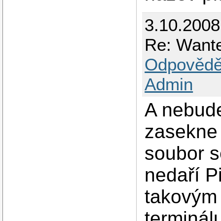
3.10.200
Re: Want
Odpovědě
Admin
A nebude
zasekne 
soubor s
nedaří P
takovým 
terminálu