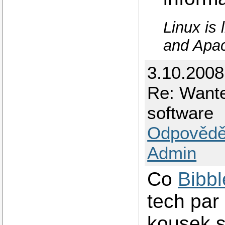
Linux is
and Apac
3.10.200
Re: Want
software
Odpovědě
Admin
Co
Bibbl
tech par 
kousek 