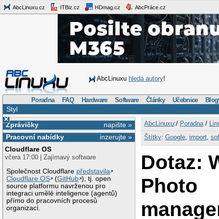
AbcLinuxu.cz
ITBiz.cz
HDmag.cz
AbcPráce.cz
AbcLinuxu
hledá autory
!
Poradna
FAQ
Hardware
Software
Články
Učebnice
Blog
Styl
×
AbcLinuxu
:/
Poradna
/
Lin
Zprávičky
napište »
Pracovní nabídky
inzerujte »
Štítky
:
Google
,
import
,
so
Cloudflare OS
Dotaz: 
včera 17:00 | Zajímavý software
Společnost Cloudflare
představila
Photo
Cloudflare OS
(
GitHub
), tj. open
source platformu navrženou pro
integraci umělé inteligence (agentů)
přímo do pracovních procesů
manage
organizací.