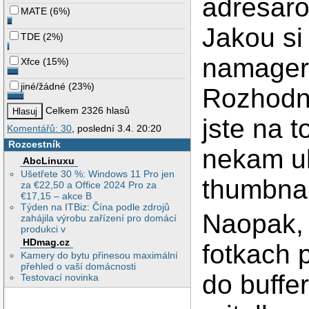
adresaro
MATE
(
6%
)
Jakou si 
TDE
(
2%
)
namagere
Xfce
(
15%
)
jiné/žádné
(
23%
)
Rozhodne
Celkem 2326 hlasů
jste na t
Komentářů: 30
, poslední 3.4. 20:20
Rozcestník
nekam u
AbcLinuxu
Ušetřete 30 %: Windows 11 Pro jen
thumbnai
za €22,50 a Office 2024 Pro za
€17,15 – akce B
Týden na ITBiz: Čína podle zdrojů
Naopak, 
zahájila výrobu zařízení pro domácí
produkci v
HDmag.cz
fotkach 
Kamery do bytu přinesou maximální
přehled o vaší domácnosti
do buffer
Testovací novinka