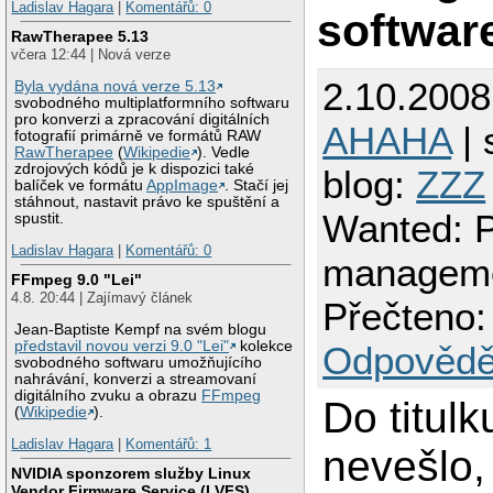
Ladislav Hagara
|
Komentářů: 0
softwar
RawTherapee 5.13
včera 12:44 | Nová verze
2.10.2008
Byla vydána nová verze 5.13
svobodného multiplatformního softwaru
pro konverzi a zpracování digitálních
AHAHA
| 
fotografií primárně ve formátů RAW
RawTherapee
(
Wikipedie
). Vedle
zdrojových kódů je k dispozici také
blog:
ZZZ
balíček ve formátu
AppImage
. Stačí jej
stáhnout, nastavit právo ke spuštění a
Wanted: 
spustit.
Ladislav Hagara
|
Komentářů: 0
manageme
FFmpeg 9.0 "Lei"
4.8. 20:44 | Zajímavý článek
Přečteno:
Jean-Baptiste Kempf na svém blogu
představil novou verzi 9.0 "Lei"
kolekce
Odpovědě
svobodného softwaru umožňujícího
nahrávání, konverzi a streamovaní
digitálního zvuku a obrazu
FFmpeg
Do titulk
(
Wikipedie
).
Ladislav Hagara
|
Komentářů: 1
nevešlo,
NVIDIA sponzorem služby Linux
Vendor Firmware Service (LVFS)