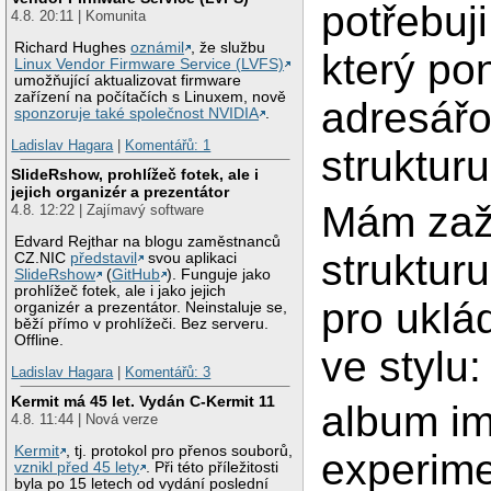
potřebuji
4.8. 20:11 | Komunita
Richard Hughes
oznámil
, že službu
který p
Linux Vendor Firmware Service (LVFS)
umožňující aktualizovat firmware
zařízení na počítačích s Linuxem, nově
adresář
sponzoruje také společnost NVIDIA
.
Ladislav Hagara
|
Komentářů: 1
strukturu
SlideRshow, prohlížeč fotek, ale i
jejich organizér a prezentátor
Mám zaž
4.8. 12:22 | Zajímavý software
Edvard Rejthar na blogu zaměstnanců
struktur
CZ.NIC
představil
svou aplikaci
SlideRshow
(
GitHub
). Funguje jako
prohlížeč fotek, ale i jako jejich
pro uklá
organizér a prezentátor. Neinstaluje se,
běží přímo v prohlížeči. Bez serveru.
Offline.
ve stylu:
Ladislav Hagara
|
Komentářů: 3
Kermit má 45 let. Vydán C-Kermit 11
album im
4.8. 11:44 | Nová verze
Kermit
, tj. protokol pro přenos souborů,
experim
vznikl před 45 lety
. Při této příležitosti
byla po 15 letech od vydání poslední