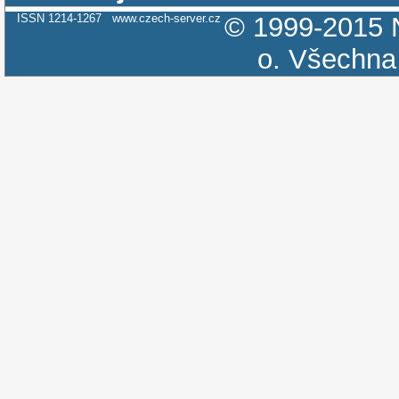
ISSN 1214-1267
www.czech-server.cz
© 1999-2015
o.
Všechna 