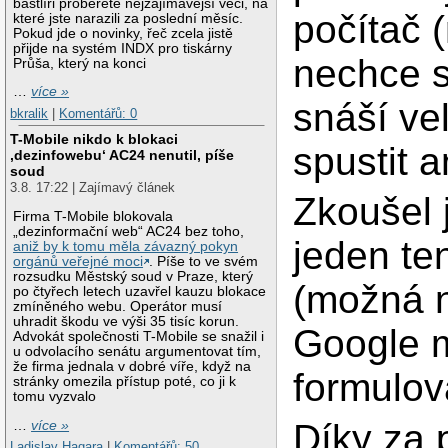
bastlíři proberete nejzajímavější věci, na
počítač 
které jste narazili za poslední měsíc.
Pokud jde o novinky, řeč zcela jistě
přijde na systém INDX pro tiskárny
nechce se
Průša, který na konci
…
více »
snáší ve
bkralik
|
Komentářů: 0
T-Mobile nikdo k blokaci
spustit a
‚dezinfowebu‘ AC24 nenutil, píše
soud
3.8. 17:22 | Zajímavý článek
Zkoušel 
Firma T-Mobile blokovala
„dezinformační web“ AC24 bez toho,
jeden te
aniž by k tomu měla závazný pokyn
orgánů veřejné moci
. Píše to ve svém
rozsudku Městský soud v Praze, který
(možná n
po čtyřech letech uzavřel kauzu blokace
zmíněného webu. Operátor musí
uhradit škodu ve výši 35 tisíc korun.
Google m
Advokát společnosti T-Mobile se snažil i
u odvolacího senátu argumentovat tím,
že firma jednala v dobré víře, když na
formulov
stránky omezila přístup poté, co ji k
tomu vyzvalo
Díky za 
…
více »
Ladislav Hagara
|
Komentářů: 50