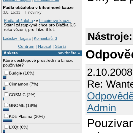
Padla obžaloba v bitcoinové kauze
3.8. 16:33 | IT novinky
Padla obžaloba
v
bitcoinové kauze
.
Státní zástupkyně chce pro Blažka 6,5
roku vězení, pro Titze 8 let.
Nástroje:
Ladislav Hagara
|
Komentářů: 3
Centrum
|
Napsat
|
Starší
Odpově
Anketa
navrhněte »
Které desktopové prostředí na Linuxu
používáte?
2.10.2008
Budgie
(
10%
)
Re: Want
Cinnamon
(
7%
)
Odpovědě
COSMIC
(
2%
)
Admin
GNOME
(
18%
)
KDE Plasma
(
30%
)
Pouzivam
LXQt
(
6%
)