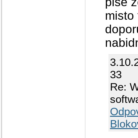
pise 
misto
dopor
nabid
3.10.
33
Re: W
softw
Odpo
Bloko