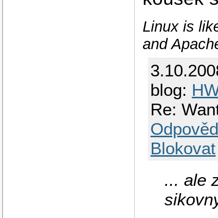
Linux is l
and Apache
3.10.200
blog:
H
Re: Wan
Odpověd
Blokovat
... ale
sikovn