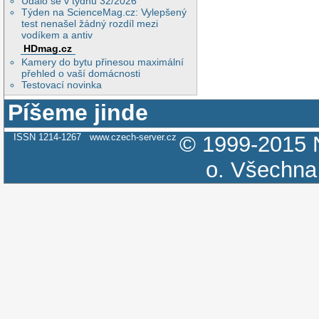
Událo se v týdnu 32/2026
Týden na ScienceMag.cz: Vylepšený
test nenašel žádný rozdíl mezi
vodíkem a antiv
HDmag.cz
Kamery do bytu přinesou maximální
přehled o vaší domácnosti
Testovací novinka
Píšeme jinde
ISSN 1214-1267
www.czech-server.cz
© 1999-2015
o.
Všechna 