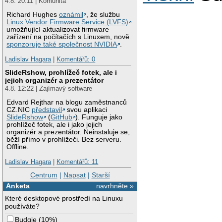
4.8. 20:11 | Komunita
Richard Hughes
oznámil
, že službu
Linux Vendor Firmware Service (LVFS)
umožňující aktualizovat firmware
zařízení na počítačích s Linuxem, nově
sponzoruje také společnost NVIDIA
.
Ladislav Hagara
|
Komentářů: 0
SlideRshow, prohlížeč fotek, ale i
jejich organizér a prezentátor
4.8. 12:22 | Zajímavý software
Edvard Rejthar na blogu zaměstnanců
CZ.NIC
představil
svou aplikaci
SlideRshow
(
GitHub
). Funguje jako
prohlížeč fotek, ale i jako jejich
organizér a prezentátor. Neinstaluje se,
běží přímo v prohlížeči. Bez serveru.
Offline.
Ladislav Hagara
|
Komentářů: 11
Centrum
|
Napsat
|
Starší
Anketa
navrhněte »
Které desktopové prostředí na Linuxu
používáte?
Budgie
(
10%
)