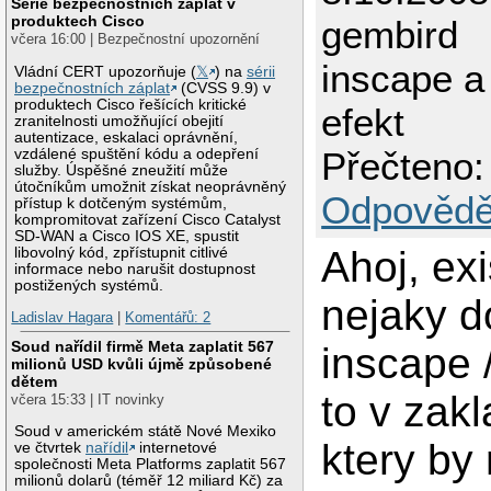
Série bezpečnostních záplat v
produktech Cisco
gembird
včera 16:00 | Bezpečnostní upozornění
inscape a
Vládní CERT upozorňuje (
𝕏
) na
sérii
bezpečnostních záplat
(CVSS 9.9) v
produktech Cisco řešících kritické
efekt
zranitelnosti umožňující obejití
autentizace, eskalaci oprávnění,
Přečteno:
vzdálené spuštění kódu a odepření
služby. Úspěšné zneužití může
útočníkům umožnit získat neoprávněný
Odpovědě
přístup k dotčeným systémům,
kompromitovat zařízení Cisco Catalyst
SD-WAN a Cisco IOS XE, spustit
Ahoj, exi
libovolný kód, zpřístupnit citlivé
informace nebo narušit dostupnost
postižených systémů.
nejaky d
Ladislav Hagara
|
Komentářů: 2
Soud nařídil firmě Meta zaplatit 567
inscape 
milionů USD kvůli újmě způsobené
dětem
to v zakl
včera 15:33 | IT novinky
Soud v americkém státě Nové Mexiko
ktery by 
ve čtvrtek
nařídil
internetové
společnosti Meta Platforms zaplatit 567
milionů dolarů (téměř 12 miliard Kč) za