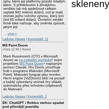
skleneny
újmy, které její platformy působí mladým
lidem. S přihlédnutím k dřívějšímu
verdiktu tak má společnost celkem
zaplatit 942 milionů dolarů, což je malý
zlomek jejího ročního výnosu, který loni
činil 60 miliard dolarů. Čtvrteční verdikt
firmě také nařizuje, aby změnila způsob,
jakým její
…
více »
Ladislav Hagara
|
Komentářů: 11
MS Paint Doom
včera 12:44 | Humor
Mark Russinovich (CTO v Microsoft
Azure) se
na LinkedIn pochlubil
svým
projektem
MS Paint Doom
napsaným
pomocí Claude. Hru Doom umožňuje
hrát v programu Malování (Microsoft
Paint). Malování funguje jako monitor.
Herní engine (ViZDoom) běží na pozadí
a každý vykreslený snímek hry vkládá
automaticky přes schránku (clipboard)
do Malování.
Ladislav Hagara
|
Komentářů: 2
EK: ChatGPT i Roblox mohou spadat
pod přísnější pravidla