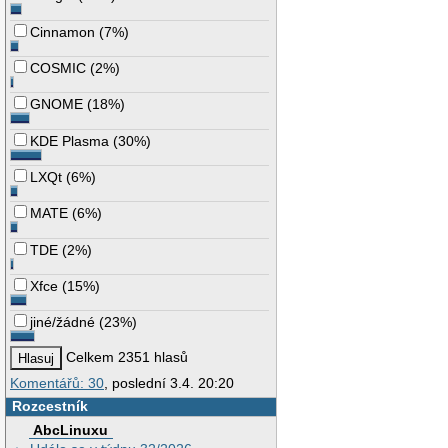
Cinnamon
(
7%
)
COSMIC
(
2%
)
GNOME
(
18%
)
KDE Plasma
(
30%
)
LXQt
(
6%
)
MATE
(
6%
)
TDE
(
2%
)
Xfce
(
15%
)
jiné/žádné
(
23%
)
Celkem 2351 hlasů
Komentářů: 30
, poslední 3.4. 20:20
Rozcestník
AbcLinuxu