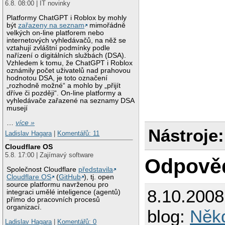
6.8. 08:00 | IT novinky
Platformy ChatGPT i Roblox by mohly
být
zařazeny na seznam
mimořádně
velkých on-line platforem nebo
internetových vyhledávačů, na něž se
vztahují zvláštní podmínky podle
nařízení o digitálních službách (DSA).
Vzhledem k tomu, že ChatGPT i Roblox
oznámily počet uživatelů nad prahovou
hodnotou DSA, je toto označení
„rozhodně možné“ a mohlo by „přijít
dříve či později“. On-line platformy a
vyhledávače zařazené na seznamy DSA
musejí
…
více »
Nástroje:
Ladislav Hagara
|
Komentářů: 11
Cloudflare OS
5.8. 17:00 | Zajímavý software
Odpově
Společnost Cloudflare
představila
Cloudflare OS
(
GitHub
), tj. open
source platformu navrženou pro
8.10.200
integraci umělé inteligence (agentů)
přímo do pracovních procesů
organizací.
blog:
Někd
Ladislav Hagara
|
Komentářů: 0