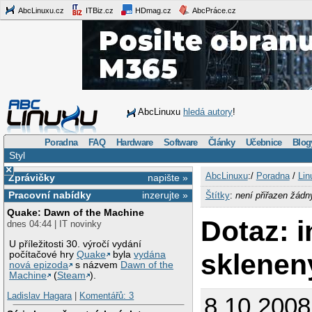
AbcLinuxu.cz
ITBiz.cz
HDmag.cz
AbcPráce.cz
AbcLinuxu
hledá autory
!
Poradna
FAQ
Hardware
Software
Články
Učebnice
Blog
Styl
×
AbcLinuxu
:/
Poradna
/
Lin
Zprávičky
napište »
Pracovní nabídky
inzerujte »
Štítky
:
není přiřazen žádn
Quake: Dawn of the Machine
Dotaz: 
dnes 04:44 | IT novinky
U příležitosti 30. výročí vydání
sklenen
počítačové hry
Quake
byla
vydána
nová epizoda
s názvem
Dawn of the
Machine
(
Steam
).
Ladislav Hagara
|
Komentářů: 3
8.10.2008