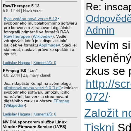
Re: insca
RawTherapee 5.13
5.8. 12:44 | Nová verze
Odpovědě
Byla vydána nová verze 5.13
svobodného multiplatformního softwaru
Admin
pro konverzi a zpracování digitálních
fotografií primárně ve formátů RAW
RawTherapee
(
Wikipedie
). Vedle
zdrojových kódů je k dispozici také
Nevím si
balíček ve formátu
AppImage
. Stačí jej
stáhnout, nastavit právo ke spuštění a
skleněný
spustit.
Ladislav Hagara
|
Komentářů: 0
zkus se 
FFmpeg 9.0 "Lei"
4.8. 20:44 | Zajímavý článek
http://s
Jean-Baptiste Kempf na svém blogu
představil novou verzi 9.0 "Lei"
kolekce
svobodného softwaru umožňujícího
072/
nahrávání, konverzi a streamovaní
digitálního zvuku a obrazu
FFmpeg
(
Wikipedie
).
Založit 
Ladislav Hagara
|
Komentářů: 0
NVIDIA sponzorem služby Linux
Tiskni
Sd
Vendor Firmware Service (LVFS)