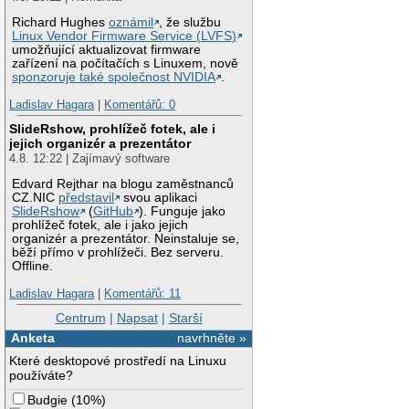
Richard Hughes
oznámil
, že službu
Linux Vendor Firmware Service (LVFS)
umožňující aktualizovat firmware
zařízení na počítačích s Linuxem, nově
sponzoruje také společnost NVIDIA
.
Ladislav Hagara
|
Komentářů: 0
SlideRshow, prohlížeč fotek, ale i
jejich organizér a prezentátor
4.8. 12:22 | Zajímavý software
Edvard Rejthar na blogu zaměstnanců
CZ.NIC
představil
svou aplikaci
SlideRshow
(
GitHub
). Funguje jako
prohlížeč fotek, ale i jako jejich
organizér a prezentátor. Neinstaluje se,
běží přímo v prohlížeči. Bez serveru.
Offline.
Ladislav Hagara
|
Komentářů: 11
Centrum
|
Napsat
|
Starší
Anketa
navrhněte »
Které desktopové prostředí na Linuxu
používáte?
Budgie
(
10%
)