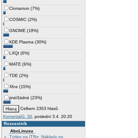
Cinnamon
(
7%
)
COSMIC
(
2%
)
GNOME
(
18%
)
KDE Plasma
(
30%
)
LXQt
(
6%
)
MATE
(
6%
)
TDE
(
2%
)
Xfce
(
15%
)
jiné/žádné
(
23%
)
Celkem 2353 hlasů
Komentářů: 30
, poslední 3.4. 20:20
Rozcestník
AbcLinuxu
Týden na ITBiz: Náklady na