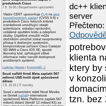
produktech Cisco
dc++ klie
7.8. 16:00 | Bezpečnostní upozornění
server
Vládní CERT upozorňuje (
𝕏
) na
sérii
bezpečnostních záplat
(CVSS 9.9) v
produktech Cisco řešících kritické
Přečteno:
zranitelnosti umožňující obejití
autentizace, eskalaci oprávnění,
Odpovědě
vzdálené spuštění kódu a odepření
služby. Úspěšné zneužití může
útočníkům umožnit získat neoprávněný
přístup k dotčeným systémům,
potrebov
kompromitovat zařízení Cisco Catalyst
SD-WAN a Cisco IOS XE, spustit
libovolný kód, zpřístupnit citlivé
klienta 
informace nebo narušit dostupnost
postižených systémů.
ktery by 
Ladislav Hagara
|
Komentářů: 2
Soud nařídil firmě Meta zaplatit 567
v konzol
milionů USD kvůli újmě způsobené
dětem
7.8. 15:33 | IT novinky
domacim
Soud v americkém státě Nové Mexiko
ve čtvrtek
nařídil
internetové
tzn. bez 
společnosti Meta Platforms zaplatit 567
milionů dolarů (téměř 12 miliard Kč) za