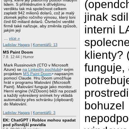
újmy, které její platformy působí mladým
(opendch
lidem. S přihlédnutím k dřívějšímu
verdiktu tak má společnost celkem
jinak sdi
zaplatit 942 milionů dolarů, což je malý
zlomek jejího ročního výnosu, který loni
činil 60 miliard dolarů. Čtvrteční verdikt
interni L
firmě také nařizuje, aby změnila způsob,
jakým její
spolecn
…
více »
Ladislav Hagara
|
Komentářů: 13
klienty?
MS Paint Doom
7.8. 12:44 | Humor
funguje,
Mark Russinovich (CTO v Microsoft
Azure) se
na LinkedIn pochlubil
svým
projektem
MS Paint Doom
napsaným
potrebuj
pomocí Claude. Hru Doom umožňuje
hrát v programu Malování (Microsoft
Paint). Malování funguje jako monitor.
prostredi
Herní engine (ViZDoom) běží na pozadí
a každý vykreslený snímek hry vkládá
automaticky přes schránku (clipboard)
bohuzel
do Malování.
Ladislav Hagara
|
Komentářů: 3
nepodpo
EK: ChatGPT i Roblox mohou spadat
pod přísnější pravidla