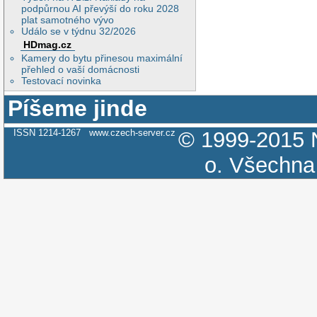
podpůrnou AI převýší do roku 2028
plat samotného vývo
Událo se v týdnu 32/2026
HDmag.cz
Kamery do bytu přinesou maximální
přehled o vaší domácnosti
Testovací novinka
Píšeme jinde
ISSN 1214-1267
www.czech-server.cz
© 1999-2015
o.
Všechna 