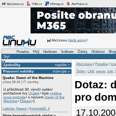
AbcLinuxu.cz
ITBiz.cz
HDmag.cz
AbcPráce.cz
AbcLinuxu
hledá autory
!
Poradna
FAQ
Hardware
Software
Články
Učebnice
Blog
Styl
×
AbcLinuxu
:/
Poradna
/
Lin
Zprávičky
napište »
Pracovní nabídky
inzerujte »
Štítky
:
LAN
,
server
,
sítě
,
Quake: Dawn of the Machine
Dotaz: d
včera 04:44 | IT novinky
U příležitosti 30. výročí vydání
pro dom
počítačové hry
Quake
byla
vydána
nová epizoda
s názvem
Dawn of the
Machine
(
Steam
).
Ladislav Hagara
|
Komentářů: 4
17.10.200
Série bezpečnostních záplat v