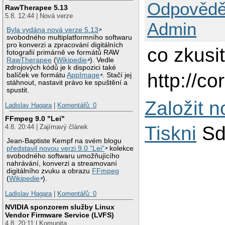
Odpovědě
RawTherapee 5.13
5.8. 12:44 | Nová verze
Admin
Byla vydána nová verze 5.13
svobodného multiplatformního softwaru
pro konverzi a zpracování digitálních
co zkusi
fotografií primárně ve formátů RAW
RawTherapee
(
Wikipedie
). Vedle
zdrojových kódů je k dispozici také
http://co
balíček ve formátu
AppImage
. Stačí jej
stáhnout, nastavit právo ke spuštění a
spustit.
Založit 
Ladislav Hagara
|
Komentářů: 0
FFmpeg 9.0 "Lei"
Tiskni
Sd
4.8. 20:44 | Zajímavý článek
Jean-Baptiste Kempf na svém blogu
představil novou verzi 9.0 "Lei"
kolekce
svobodného softwaru umožňujícího
nahrávání, konverzi a streamovaní
digitálního zvuku a obrazu
FFmpeg
(
Wikipedie
).
Ladislav Hagara
|
Komentářů: 0
NVIDIA sponzorem služby Linux
Vendor Firmware Service (LVFS)
4.8. 20:11 | Komunita