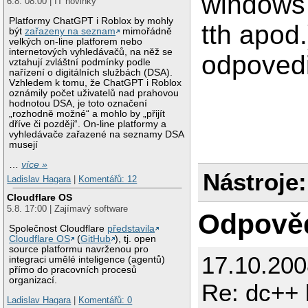
windows 
6.8. 08:00 | IT novinky
Platformy ChatGPT i Roblox by mohly
tth apod.
být
zařazeny na seznam
mimořádně
velkých on-line platforem nebo
internetových vyhledávačů, na něž se
odpovedi
vztahují zvláštní podmínky podle
nařízení o digitálních službách (DSA).
Vzhledem k tomu, že ChatGPT i Roblox
oznámily počet uživatelů nad prahovou
hodnotou DSA, je toto označení
„rozhodně možné“ a mohlo by „přijít
dříve či později“. On-line platformy a
vyhledávače zařazené na seznamy DSA
musejí
…
více »
Nástroje:
Ladislav Hagara
|
Komentářů: 12
Cloudflare OS
5.8. 17:00 | Zajímavý software
Odpově
Společnost Cloudflare
představila
Cloudflare OS
(
GitHub
), tj. open
source platformu navrženou pro
17.10.200
integraci umělé inteligence (agentů)
přímo do pracovních procesů
organizací.
Re: dc++ 
Ladislav Hagara
|
Komentářů: 0