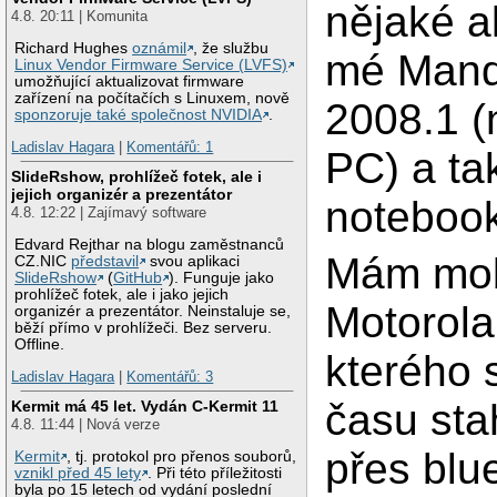
nějaké a
4.8. 20:11 | Komunita
Richard Hughes
oznámil
, že službu
mé Mand
Linux Vendor Firmware Service (LVFS)
umožňující aktualizovat firmware
zařízení na počítačích s Linuxem, nově
2008.1 (
sponzoruje také společnost NVIDIA
.
Ladislav Hagara
|
Komentářů: 1
PC) a ta
SlideRshow, prohlížeč fotek, ale i
jejich organizér a prezentátor
notebook
4.8. 12:22 | Zajímavý software
Edvard Rejthar na blogu zaměstnanců
Mám mobi
CZ.NIC
představil
svou aplikaci
SlideRshow
(
GitHub
). Funguje jako
prohlížeč fotek, ale i jako jejich
Motorola
organizér a prezentátor. Neinstaluje se,
běží přímo v prohlížeči. Bez serveru.
Offline.
kterého 
Ladislav Hagara
|
Komentářů: 3
času stah
Kermit má 45 let. Vydán C-Kermit 11
4.8. 11:44 | Nová verze
přes blu
Kermit
, tj. protokol pro přenos souborů,
vznikl před 45 lety
. Při této příležitosti
byla po 15 letech od vydání poslední