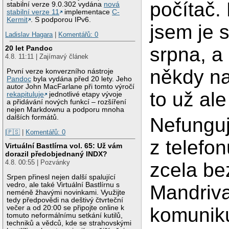
počítač.
stabilní verze 9.0.302 vydána
nová
stabilní verze 11
implementace
C-
Kermit
. S podporou IPv6.
jsem je 
Ladislav Hagara
|
Komentářů: 0
srpna, a
20 let Pandoc
4.8. 11:11 | Zajímavý článek
někdy na
První verze konverzního nástroje
Pandoc
byla vydána před 20 lety. Jeho
autor John MacFarlane při tomto výročí
to už al
rekapituluje
jednotlivé etapy vývoje
a přidávání nových funkcí – rozšíření
nejen Markdownu a podporu mnoha
dalších formátů.
Nefunguj
|🇵🇸
|
Komentářů: 0
z telefo
Virtuální Bastlírna vol. 65: Už vám
dorazil předobjednaný INDX?
4.8. 00:55 | Pozvánky
zcela be
Srpen přinesl nejen další spalující
vedro, ale také Virtuální Bastlírnu s
Mandriva
neméně žhavými novinkami. Využijte
tedy předpovědi na deštivý čtvrteční
večer a od 20:00 se připojte online k
komuniku
tomuto neformálnímu setkání kutilů,
techniků a vědců, kde se strahovskými