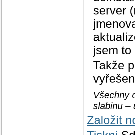
server 
jmenova
aktuali
jsem to
Takže p
vyřeše
Všechny o
slabinu – 
Založit 