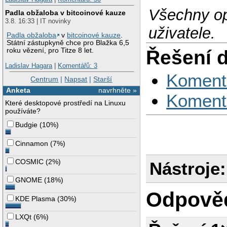
Všechny op
Padla obžaloba v bitcoinové kauze
3.8. 16:33 | IT novinky
uživatele.
Padla obžaloba
v
bitcoinové kauze
.
Státní zástupkyně chce pro Blažka 6,5
Řešení 
roku vězení, pro Titze 8 let.
Ladislav Hagara
|
Komentářů: 3
Koment
Centrum
|
Napsat
|
Starší
Anketa
navrhněte »
Koment
Které desktopové prostředí na Linuxu
používáte?
Budgie
(
10%
)
Cinnamon
(
7%
)
COSMIC
(
2%
)
Nástroje:
GNOME
(
18%
)
Odpově
KDE Plasma
(
30%
)
LXQt
(
6%
)