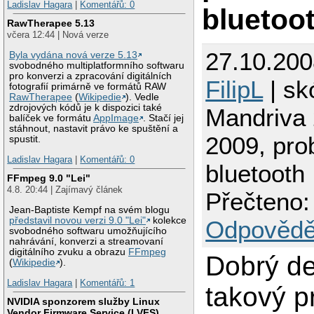
Ladislav Hagara
|
Komentářů: 0
bluetoo
RawTherapee 5.13
včera 12:44 | Nová verze
27.10.200
Byla vydána nová verze 5.13
svobodného multiplatformního softwaru
pro konverzi a zpracování digitálních
FilipL
| sk
fotografií primárně ve formátů RAW
RawTherapee
(
Wikipedie
). Vedle
zdrojových kódů je k dispozici také
Mandriva 
balíček ve formátu
AppImage
. Stačí jej
stáhnout, nastavit právo ke spuštění a
2009, pro
spustit.
Ladislav Hagara
|
Komentářů: 0
bluetooth
FFmpeg 9.0 "Lei"
4.8. 20:44 | Zajímavý článek
Přečteno:
Jean-Baptiste Kempf na svém blogu
představil novou verzi 9.0 "Lei"
kolekce
Odpovědě
svobodného softwaru umožňujícího
nahrávání, konverzi a streamovaní
digitálního zvuku a obrazu
FFmpeg
Dobrý d
(
Wikipedie
).
Ladislav Hagara
|
Komentářů: 1
takový p
NVIDIA sponzorem služby Linux
Vendor Firmware Service (LVFS)