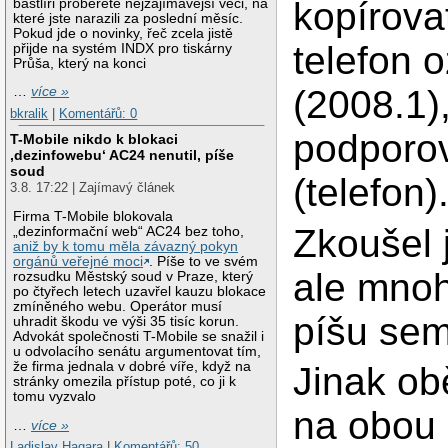
kopírova
bastlíři proberete nejzajímavější věci, na
které jste narazili za poslední měsíc.
Pokud jde o novinky, řeč zcela jistě
telefon o
přijde na systém INDX pro tiskárny
Průša, který na konci
(2008.1)
…
více »
bkralik
|
Komentářů: 0
podporov
T-Mobile nikdo k blokaci
‚dezinfowebu‘ AC24 nenutil, píše
soud
(telefon)
3.8. 17:22 | Zajímavý článek
Firma T-Mobile blokovala
Zkoušel j
„dezinformační web“ AC24 bez toho,
aniž by k tomu měla závazný pokyn
orgánů veřejné moci
. Píše to ve svém
ale mnoh
rozsudku Městský soud v Praze, který
po čtyřech letech uzavřel kauzu blokace
zmíněného webu. Operátor musí
píšu se
uhradit škodu ve výši 35 tisíc korun.
Advokát společnosti T-Mobile se snažil i
u odvolacího senátu argumentovat tím,
že firma jednala v dobré víře, když na
Jinak ob
stránky omezila přístup poté, co ji k
tomu vyzvalo
na obou
…
více »
Ladislav Hagara
|
Komentářů: 50