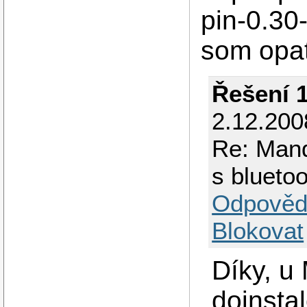
pin-0.30
som opat
Řešení 
2.12.200
Re: Mand
s blueto
Odpověd
Blokovat
Díky, u
doinsta