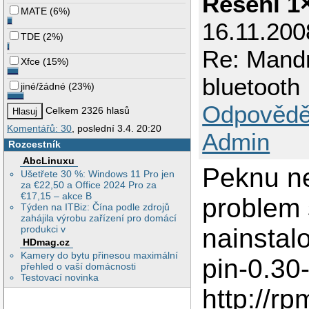
Řešení 1
MATE
(
6%
)
16.11.200
TDE
(
2%
)
Re: Mandr
Xfce
(
15%
)
bluetooth
jiné/žádné
(
23%
)
Odpovědě
Celkem 2326 hlasů
Komentářů: 30
, poslední 3.4. 20:20
Admin
Rozcestník
AbcLinuxu
Peknu ne
Ušetřete 30 %: Windows 11 Pro jen
za €22,50 a Office 2024 Pro za
€17,15 – akce B
problem 
Týden na ITBiz: Čína podle zdrojů
zahájila výrobu zařízení pro domácí
nainstal
produkci v
HDmag.cz
Kamery do bytu přinesou maximální
pin-0.30
přehled o vaší domácnosti
Testovací novinka
http://r