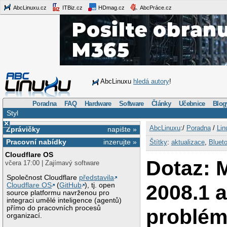
AbcLinuxu.cz
ITBiz.cz
HDmag.cz
AbcPráce.cz
AbcLinuxu
hledá autory
!
Poradna
FAQ
Hardware
Software
Články
Učebnice
Blog
Styl
×
AbcLinuxu
:/
Poradna
/
Lin
Zprávičky
napište »
Pracovní nabídky
inzerujte »
Štítky
:
aktualizace
,
Bluet
Cloudflare OS
Dotaz: 
včera 17:00 | Zajímavý software
Společnost Cloudflare
představila
2008.1 a
Cloudflare OS
(
GitHub
), tj. open
source platformu navrženou pro
integraci umělé inteligence (agentů)
přímo do pracovních procesů
problém
organizací.