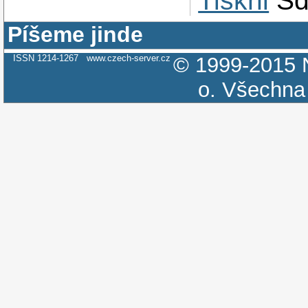
Tiskni
Sd
Píšeme jinde
ISSN 1214-1267
www.czech-server.cz
© 1999-2015
o.
Všechna 