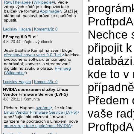
RawTherapee
(
Wikipedie
). Vedle
prográm
zdrojových kódů je k dispozici také
balíček ve formátu
AppImage
. Stačí jej
stáhnout, nastavit právo ke spuštění a
ProftpdA
spustit.
Ladislav Hagara
|
Komentářů: 0
Nechce 
FFmpeg 9.0 "Lei"
4.8. 20:44 | Zajímavý článek
připojit
Jean-Baptiste Kempf na svém blogu
představil novou verzi 9.0 "Lei"
kolekce
databázi
svobodného softwaru umožňujícího
nahrávání, konverzi a streamovaní
digitálního zvuku a obrazu
FFmpeg
kde to v
(
Wikipedie
).
Ladislav Hagara
|
Komentářů: 0
případně
NVIDIA sponzorem služby Linux
Vendor Firmware Service (LVFS)
Předem d
4.8. 20:11 | Komunita
Richard Hughes
oznámil
, že službu
vaše rad
Linux Vendor Firmware Service (LVFS)
umožňující aktualizovat firmware
zařízení na počítačích s Linuxem, nově
Proftpd
sponzoruje také společnost NVIDIA
.