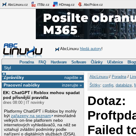
AbcLinuxu.cz
ITBiz.cz
HDmag.cz
AbcPráce.cz
AbcLinuxu
hledá autory
!
Poradna
FAQ
Hardware
Software
Články
Učebnice
Blog
Styl
×
AbcLinuxu
:/
Poradna
/
Lin
Zprávičky
napište »
Pracovní nabídky
inzerujte »
Štítky
:
config
,
databáze
,
EK: ChatGPT i Roblox mohou spadat
Dotaz:
pod přísnější pravidla
dnes 08:00 | IT novinky
Proftpd
Platformy ChatGPT i Roblox by mohly
být
zařazeny na seznam
mimořádně
velkých on-line platforem nebo
internetových vyhledávačů, na něž se
Failed t
vztahují zvláštní podmínky podle
nařízení o digitálních službách (DSA).