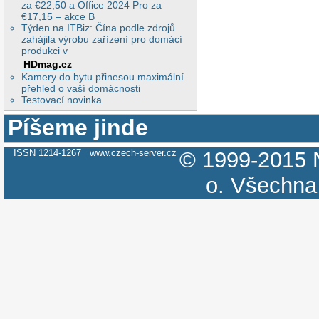
za €22,50 a Office 2024 Pro za
€17,15 – akce B
Týden na ITBiz: Čína podle zdrojů
zahájila výrobu zařízení pro domácí
produkci v
HDmag.cz
Kamery do bytu přinesou maximální
přehled o vaší domácnosti
Testovací novinka
Píšeme jinde
ISSN 1214-1267
www.czech-server.cz
© 1999-2015
o.
Všechna 