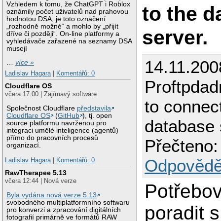
Vzhledem k tomu, že ChatGPT i Roblox
to the 
oznámily počet uživatelů nad prahovou
hodnotou DSA, je toto označení
„rozhodně možné“ a mohlo by „přijít
server.
dříve či později“. On-line platformy a
vyhledávače zařazené na seznamy DSA
musejí
14.11.200
…
více »
Ladislav Hagara
|
Komentářů: 0
Proftpdad
Cloudflare OS
včera 17:00 | Zajímavý software
to connect
Společnost Cloudflare
představila
Cloudflare OS
(
GitHub
), tj. open
database 
source platformu navrženou pro
integraci umělé inteligence (agentů)
přímo do pracovních procesů
Přečteno:
organizací.
Odpovědě
Ladislav Hagara
|
Komentářů: 0
RawTherapee 5.13
včera 12:44 | Nová verze
Potřebov
Byla vydána nová verze 5.13
svobodného multiplatformního softwaru
poradit s
pro konverzi a zpracování digitálních
fotografií primárně ve formátů RAW