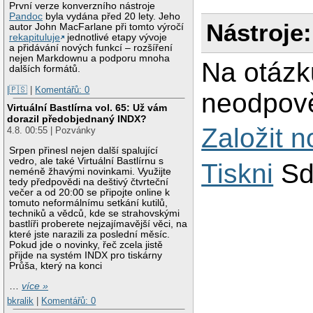
První verze konverzního nástroje
Pandoc
byla vydána před 20 lety. Jeho
Nástroje:
autor John MacFarlane při tomto výročí
rekapituluje
jednotlivé etapy vývoje
a přidávání nových funkcí – rozšíření
nejen Markdownu a podporu mnoha
Na otázk
dalších formátů.
|🇵🇸
|
Komentářů: 0
neodpově
Virtuální Bastlírna vol. 65: Už vám
dorazil předobjednaný INDX?
Založit 
4.8. 00:55 | Pozvánky
Srpen přinesl nejen další spalující
vedro, ale také Virtuální Bastlírnu s
Tiskni
Sd
neméně žhavými novinkami. Využijte
tedy předpovědi na deštivý čtvrteční
večer a od 20:00 se připojte online k
tomuto neformálnímu setkání kutilů,
techniků a vědců, kde se strahovskými
bastlíři proberete nejzajímavější věci, na
které jste narazili za poslední měsíc.
Pokud jde o novinky, řeč zcela jistě
přijde na systém INDX pro tiskárny
Průša, který na konci
…
více »
bkralik
|
Komentářů: 0