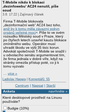
T-Mobile nikdo k blokaci
‚dezinfowebu‘ AC24 nenutil, píše
soud
3.8. 17:22 | Zajímavý článek
Firma T-Mobile blokovala
„dezinformační web“ AC24 bez toho,
aniž by k tomu měla závazný pokyn
orgánů veřejné moci
. Píše to ve svém
rozsudku Městský soud v Praze, který
po čtyřech letech uzavřel kauzu blokace
zmíněného webu. Operátor musí
uhradit škodu ve výši 35 tisíc korun.
Advokát společnosti T-Mobile se snažil i
u odvolacího senátu argumentovat tím,
že firma jednala v dobré víře, když na
stránky omezila přístup poté, co ji k
tomu vyzvalo
…
více »
Ladislav Hagara
|
Komentářů: 55
Centrum
|
Napsat
|
Starší
Anketa
navrhněte »
Které desktopové prostředí na Linuxu
používáte?
Budgie
(
10%
)