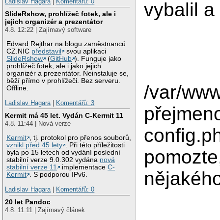
Ladislav Hagara
|
Komentářů: 0
vybalil a
SlideRshow, prohlížeč fotek, ale i
jejich organizér a prezentátor
4.8. 12:22 | Zajímavý software
Edvard Rejthar na blogu zaměstnanců
CZ.NIC
představil
svou aplikaci
SlideRshow
(
GitHub
). Funguje jako
prohlížeč fotek, ale i jako jejich
organizér a prezentátor. Neinstaluje se,
běží přímo v prohlížeči. Bez serveru.
/var/ww
Offline.
Ladislav Hagara
|
Komentářů: 3
přejmeno
Kermit má 45 let. Vydán C-Kermit 11
4.8. 11:44 | Nová verze
config.p
Kermit
, tj. protokol pro přenos souborů,
vznikl před 45 lety
. Při této příležitosti
pomozte,
byla po 15 letech od vydání poslední
stabilní verze 9.0.302 vydána
nová
stabilní verze 11
implementace
C-
nějakého
Kermit
. S podporou IPv6.
Ladislav Hagara
|
Komentářů: 0
20 let Pandoc
4.8. 11:11 | Zajímavý článek