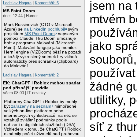
jsem na
Ladislav Hagara
|
Komentářů: 6
MS Paint Doom
mtvém b
dnes 12:44 | Humor
Mark Russinovich (CTO v Microsoft
používá
Azure) se
na LinkedIn pochlubil
svým
projektem
MS Paint Doom
napsaným
pomocí Claude. Hru Doom umožňuje
jako spr
hrát v programu Malování (Microsoft
Paint). Malování funguje jako monitor.
Herní engine (ViZDoom) běží na pozadí
souborů,
a každý vykreslený snímek hry vkládá
automaticky přes schránku (clipboard)
do Malování.
používat 
Ladislav Hagara
|
Komentářů: 2
žádné g
EK: ChatGPT i Roblox mohou spadat
pod přísnější pravidla
včera 08:00 | IT novinky
utilitky, 
Platformy ChatGPT i Roblox by mohly
být
zařazeny na seznam
mimořádně
procház
velkých on-line platforem nebo
internetových vyhledávačů, na něž se
vztahují zvláštní podmínky podle
síť z th
nařízení o digitálních službách (DSA).
Vzhledem k tomu, že ChatGPT i Roblox
oznámily počet uživatelů nad prahovou