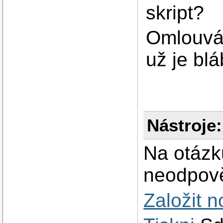
skript?
Omlouvám
už je bl
Nástroje:
Na otázk
neodpově
Založit 