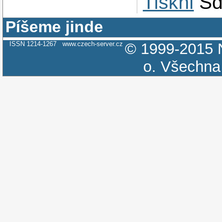
Tiskni
Sd
Píšeme jinde
ISSN 1214-1267
www.czech-server.cz
© 1999-2015
o.
Všechna 