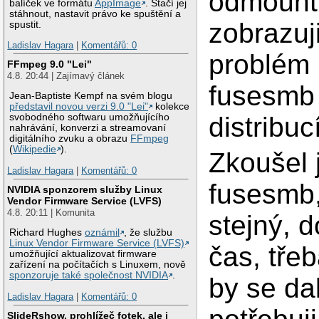
odmountu
balíček ve formátu
AppImage
. Stačí jej
stáhnout, nastavit právo ke spuštění a
zobrazuj
spustit.
Ladislav Hagara
|
Komentářů: 0
problém 
FFmpeg 9.0 "Lei"
4.8. 20:44 | Zajímavý článek
fusesmb
Jean-Baptiste Kempf na svém blogu
představil novou verzi 9.0 "Lei"
kolekce
distribuc
svobodného softwaru umožňujícího
nahrávání, konverzi a streamovaní
digitálního zvuku a obrazu
FFmpeg
(
Wikipedie
).
Zkoušel j
Ladislav Hagara
|
Komentářů: 0
fusesmb,
NVIDIA sponzorem služby Linux
Vendor Firmware Service (LVFS)
4.8. 20:11 | Komunita
stejný, 
Richard Hughes
oznámil
, že službu
Linux Vendor Firmware Service (LVFS)
čas, tře
umožňující aktualizovat firmware
zařízení na počítačích s Linuxem, nově
sponzoruje také společnost NVIDIA
.
by se da
Ladislav Hagara
|
Komentářů: 0
SlideRshow, prohlížeč fotek, ale i