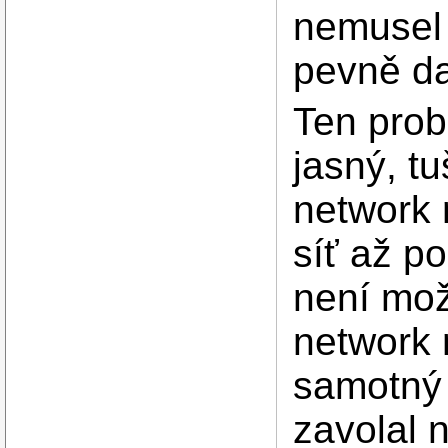
nemusel 
pevně da
Ten prob
jasný, t
network 
síť až po
není mož
network
samotný 
zavolal 