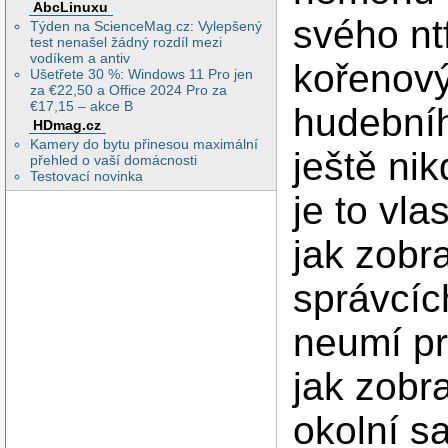
AbcLinuxu
svého nt
Týden na ScienceMag.cz: Vylepšený
test nenašel žádný rozdíl mezi
vodíkem a antiv
kořenový
Ušetřete 30 %: Windows 11 Pro jen
za €22,50 a Office 2024 Pro za
€17,15 – akce B
hudební
HDmag.cz
Kamery do bytu přinesou maximální
ještě ni
přehled o vaší domácnosti
Testovací novinka
je to vl
jak zobra
správcíc
neumí pr
jak zobr
okolní s