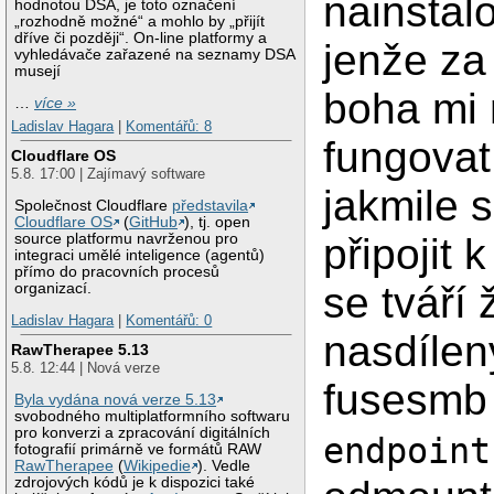
nainstal
hodnotou DSA, je toto označení
„rozhodně možné“ a mohlo by „přijít
dříve či později“. On-line platformy a
jenže za
vyhledávače zařazené na seznamy DSA
musejí
boha mi
…
více »
Ladislav Hagara
|
Komentářů: 8
fungovat
Cloudflare OS
5.8. 17:00 | Zajímavý software
jakmile 
Společnost Cloudflare
představila
Cloudflare OS
(
GitHub
), tj. open
source platformu navrženou pro
připojit 
integraci umělé inteligence (agentů)
přímo do pracovních procesů
se tváří 
organizací.
Ladislav Hagara
|
Komentářů: 0
nasdílen
RawTherapee 5.13
5.8. 12:44 | Nová verze
fusesmb
Byla vydána nová verze 5.13
svobodného multiplatformního softwaru
pro konverzi a zpracování digitálních
endpoint
fotografií primárně ve formátů RAW
RawTherapee
(
Wikipedie
). Vedle
zdrojových kódů je k dispozici také