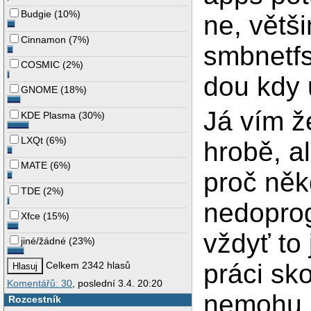
Budgie
(
10%
)
ne, větš
Cinnamon
(
7%
)
smbnetfs
COSMIC
(
2%
)
dou kdy 
GNOME
(
18%
)
Já vím ž
KDE Plasma
(
30%
)
LXQt
(
6%
)
hrobě, a
MATE
(
6%
)
proč něk
TDE
(
2%
)
nedopro
Xfce
(
15%
)
vždyť to
jiné/žádné
(
23%
)
práci sko
Celkem 2342 hlasů
Komentářů: 30
, poslední 3.4. 20:20
nemohu p
Rozcestník