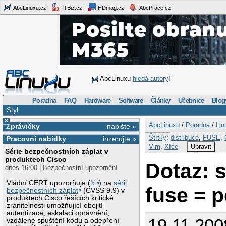
AbcLinuxu.cz
ITBiz.cz
HDmag.cz
AbcPráce.cz
AbcLinuxu
hledá autory
!
Poradna
FAQ
Hardware
Software
Články
Učebnice
Blog
Styl
×
AbcLinuxu
:/
Poradna
/
Lin
Zprávičky
napište »
Štítky
:
distribuce
,
FUSE
,
Pracovní nabídky
inzerujte »
Vim
,
Xfce
Upravit
Série bezpečnostních záplat v
produktech Cisco
Dotaz: 
dnes 16:00 | Bezpečnostní upozornění
Vládní CERT upozorňuje (
𝕏
) na
sérii
fuse = p
bezpečnostních záplat
(CVSS 9.9) v
produktech Cisco řešících kritické
zranitelnosti umožňující obejití
autentizace, eskalaci oprávnění,
19.11.200
vzdálené spuštění kódu a odepření