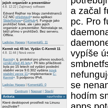
potřebuj
jejich organizér a prezentátor
4.8. 12:22 | Zajímavý software
a začal 
Edvard Rejthar na blogu zaměstnanců
CZ.NIC
představil
svou aplikaci
pc. Pro 
SlideRshow
(
GitHub
). Funguje jako
prohlížeč fotek, ale i jako jejich
organizér a prezentátor. Neinstaluje se,
daemona
běží přímo v prohlížeči. Bez serveru.
Offline.
daemone
Ladislav Hagara
|
Komentářů: 11
Kermit má 45 let. Vydán C-Kermit 11
vypíše ú
4.8. 11:44 | Nová verze
Kermit
, tj. protokol pro přenos souborů,
smbnetfs
vznikl před 45 lety
. Při této příležitosti
byla po 15 letech od vydání poslední
stabilní verze 9.0.302 vydána
nová
nefunguj
stabilní verze 11
implementace
C-
Kermit
. S podporou IPv6.
se nenam
Ladislav Hagara
|
Komentářů: 0
Centrum
|
Napsat
|
Starší
hodím sm
Anketa
navrhněte »
Které desktopové prostředí na Linuxu
apps pot
používáte?