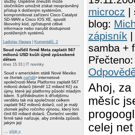
služby. Úspěšné zneužití může
útočníkům umožnit získat neoprávněný
microcz
| 
přístup k dotčeným systémům,
kompromitovat zařízení Cisco Catalyst
SD-WAN a Cisco IOS XE, spustit
blog:
Mich
libovolný kód, zpřístupnit citlivé
informace nebo narušit dostupnost
zápisník
|
postižených systémů.
Ladislav Hagara
|
Komentářů: 2
samba + f
Soud nařídil firmě Meta zaplatit 567
milionů USD kvůli újmě způsobené
Přečteno:
dětem
dnes 15:33 | IT novinky
Odpovědě
Soud v americkém státě Nové Mexiko
ve čtvrtek
nařídil
internetové
společnosti Meta Platforms zaplatit 567
Ahoj, za
milionů dolarů (téměř 12 miliard Kč) za
újmy, které její platformy působí mladým
lidem. S přihlédnutím k dřívějšímu
měsíc j
verdiktu tak má společnost celkem
zaplatit 942 milionů dolarů, což je malý
zlomek jejího ročního výnosu, který loni
progoogl
činil 60 miliard dolarů. Čtvrteční verdikt
firmě také nařizuje, aby změnila způsob,
jakým její
celej ne
…
více »