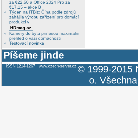
za €22,50 a Office 2024 Pro za
€17,15 – akce B
Týden na ITBiz: Čína podle zdrojů
zahájila výrobu zařízení pro domácí
produkci v
HDmag.cz
Kamery do bytu přinesou maximální
přehled o vaší domácnosti
Testovací novinka
Píšeme jinde
ISSN 1214-1267
www.czech-server.cz
© 1999-2015
o.
Všechna 