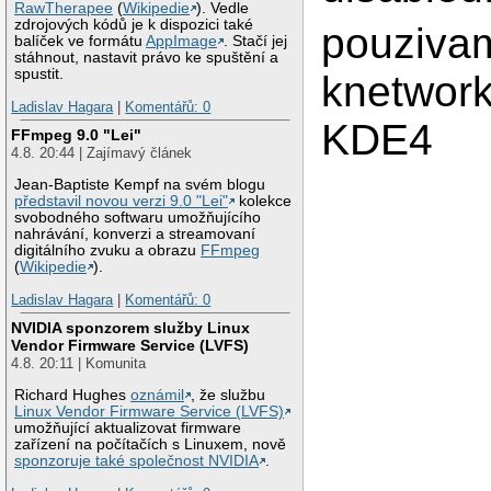
RawTherapee
(
Wikipedie
). Vedle
zdrojových kódů je k dispozici také
pouziva
balíček ve formátu
AppImage
. Stačí jej
stáhnout, nastavit právo ke spuštění a
spustit.
knetwor
Ladislav Hagara
|
Komentářů: 0
KDE4
FFmpeg 9.0 "Lei"
4.8. 20:44 | Zajímavý článek
Jean-Baptiste Kempf na svém blogu
představil novou verzi 9.0 "Lei"
kolekce
svobodného softwaru umožňujícího
nahrávání, konverzi a streamovaní
digitálního zvuku a obrazu
FFmpeg
(
Wikipedie
).
Ladislav Hagara
|
Komentářů: 0
NVIDIA sponzorem služby Linux
Vendor Firmware Service (LVFS)
4.8. 20:11 | Komunita
Richard Hughes
oznámil
, že službu
Linux Vendor Firmware Service (LVFS)
umožňující aktualizovat firmware
zařízení na počítačích s Linuxem, nově
sponzoruje také společnost NVIDIA
.