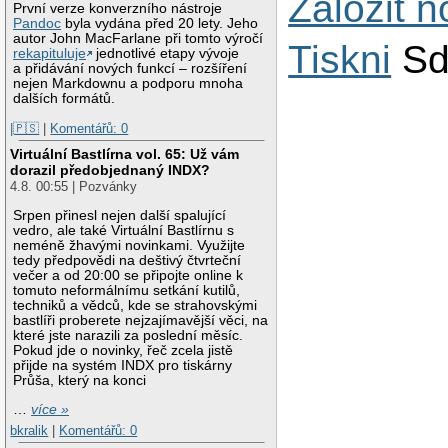
Založit 
První verze konverzního nástroje
Pandoc
byla vydána před 20 lety. Jeho
autor John MacFarlane při tomto výročí
Tiskni
Sd
rekapituluje
jednotlivé etapy vývoje
a přidávání nových funkcí – rozšíření
nejen Markdownu a podporu mnoha
dalších formátů.
|🇵🇸
|
Komentářů: 0
Virtuální Bastlírna vol. 65: Už vám
dorazil předobjednaný INDX?
4.8. 00:55 | Pozvánky
Srpen přinesl nejen další spalující
vedro, ale také Virtuální Bastlírnu s
neméně žhavými novinkami. Využijte
tedy předpovědi na deštivý čtvrteční
večer a od 20:00 se připojte online k
tomuto neformálnímu setkání kutilů,
techniků a vědců, kde se strahovskými
bastlíři proberete nejzajímavější věci, na
které jste narazili za poslední měsíc.
Pokud jde o novinky, řeč zcela jistě
přijde na systém INDX pro tiskárny
Průša, který na konci
…
více »
bkralik
|
Komentářů: 0