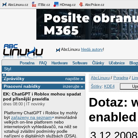
AbcLinuxu.cz
ITBiz.cz
HDmag.cz
AbcPráce.cz
AbcLinuxu
hledá autory
!
Poradna
FAQ
Hardware
Software
Články
Učebnice
Blog
Styl
×
AbcLinuxu
:/
Poradna
/
Lin
Zprávičky
napište »
Pracovní nabídky
inzerujte »
Štítky
:
KDE4
Upr
EK: ChatGPT i Roblox mohou spadat
Dotaz: w
pod přísnější pravidla
dnes 08:00 | IT novinky
enabled
Platformy ChatGPT i Roblox by mohly
být
zařazeny na seznam
mimořádně
velkých on-line platforem nebo
internetových vyhledávačů, na něž se
vztahují zvláštní podmínky podle
3.12.2008
nařízení o digitálních službách (DSA).