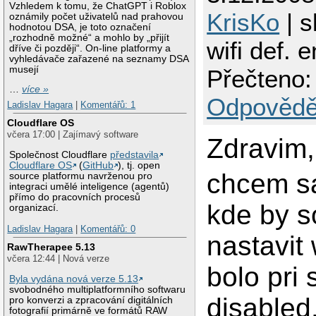
Vzhledem k tomu, že ChatGPT i Roblox
KrisKo
| s
oznámily počet uživatelů nad prahovou
hodnotou DSA, je toto označení
„rozhodně možné“ a mohlo by „přijít
wifi def. 
dříve či později“. On-line platformy a
vyhledávače zařazené na seznamy DSA
musejí
Přečteno:
…
více »
Odpovědě
Ladislav Hagara
|
Komentářů: 1
Cloudflare OS
včera 17:00 | Zajímavý software
Zdravim,
Společnost Cloudflare
představila
Cloudflare OS
(
GitHub
), tj. open
chcem sa
source platformu navrženou pro
integraci umělé inteligence (agentů)
přímo do pracovních procesů
kde by 
organizací.
Ladislav Hagara
|
Komentářů: 0
nastavit 
RawTherapee 5.13
včera 12:44 | Nová verze
bolo pri 
Byla vydána nová verze 5.13
svobodného multiplatformního softwaru
disabled
pro konverzi a zpracování digitálních
fotografií primárně ve formátů RAW