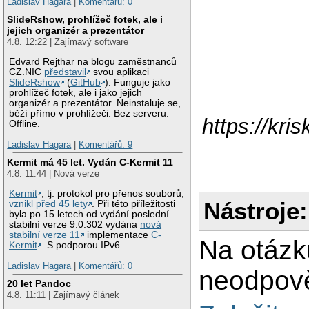
Ladislav Hagara
|
Komentářů: 0
SlideRshow, prohlížeč fotek, ale i
jejich organizér a prezentátor
4.8. 12:22 | Zajímavý software
Edvard Rejthar na blogu zaměstnanců
CZ.NIC
představil
svou aplikaci
SlideRshow
(
GitHub
). Funguje jako
prohlížeč fotek, ale i jako jejich
organizér a prezentátor. Neinstaluje se,
běží přímo v prohlížeči. Bez serveru.
https://kri
Offline.
Ladislav Hagara
|
Komentářů: 9
Kermit má 45 let. Vydán C-Kermit 11
4.8. 11:44 | Nová verze
Kermit
, tj. protokol pro přenos souborů,
Nástroje:
vznikl před 45 lety
. Při této příležitosti
byla po 15 letech od vydání poslední
stabilní verze 9.0.302 vydána
nová
stabilní verze 11
implementace
C-
Na otázk
Kermit
. S podporou IPv6.
Ladislav Hagara
|
Komentářů: 0
neodpově
20 let Pandoc
4.8. 11:11 | Zajímavý článek