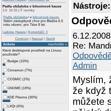
Nástroje:
Padla obžaloba v bitcoinové kauze
3.8. 16:33 | IT novinky
Odpově
Padla obžaloba
v
bitcoinové kauze
.
Státní zástupkyně chce pro Blažka 6,5
roku vězení, pro Titze 8 let.
Ladislav Hagara
|
Komentářů: 3
6.12.2008
Centrum
|
Napsat
|
Starší
Re: Mandr
Anketa
navrhněte »
Které desktopové prostředí na Linuxu
Odpovědě
používáte?
Budgie
(
10%
)
Admin
Cinnamon
(
7%
)
Myslím, 
COSMIC
(
2%
)
že když 
GNOME
(
18%
)
KDE Plasma
(
30%
)
můžete s
LXQt
(
6%
)