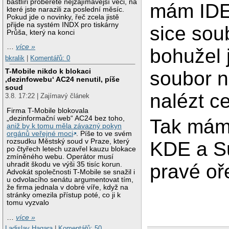
bastlíři proberete nejzajímavější věci, na
mám IDE 
které jste narazili za poslední měsíc.
Pokud jde o novinky, řeč zcela jistě
přijde na systém INDX pro tiskárny
sice sou
Průša, který na konci
…
více »
bohužel 
bkralik
|
Komentářů: 0
T-Mobile nikdo k blokaci
soubor n
‚dezinfowebu‘ AC24 nenutil, píše
soud
nalézt c
3.8. 17:22 | Zajímavý článek
Firma T-Mobile blokovala
„dezinformační web“ AC24 bez toho,
Tak mám 
aniž by k tomu měla závazný pokyn
orgánů veřejné moci
. Píše to ve svém
rozsudku Městský soud v Praze, který
KDE a Su
po čtyřech letech uzavřel kauzu blokace
zmíněného webu. Operátor musí
uhradit škodu ve výši 35 tisíc korun.
pravé oř
Advokát společnosti T-Mobile se snažil i
u odvolacího senátu argumentovat tím,
že firma jednala v dobré víře, když na
stránky omezila přístup poté, co ji k
tomu vyzvalo
…
více »
Ladislav Hagara
|
Komentářů: 50