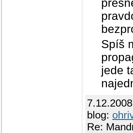
přesn
pravd
bezpr
Spíš m
propa
jede t
najed
7.12.200
blog:
ohri
Re: Mandr