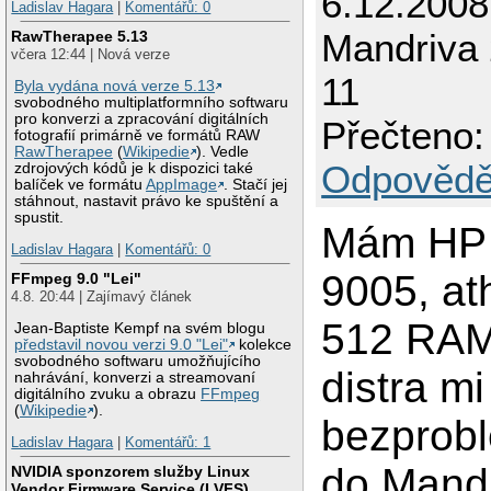
6.12.200
Ladislav Hagara
|
Komentářů: 0
Mandriva
RawTherapee 5.13
včera 12:44 | Nová verze
11
Byla vydána nová verze 5.13
svobodného multiplatformního softwaru
pro konverzi a zpracování digitálních
Přečteno:
fotografií primárně ve formátů RAW
RawTherapee
(
Wikipedie
). Vedle
Odpovědě
zdrojových kódů je k dispozici také
balíček ve formátu
AppImage
. Stačí jej
stáhnout, nastavit právo ke spuštění a
spustit.
Mám HP
Ladislav Hagara
|
Komentářů: 0
9005, at
FFmpeg 9.0 "Lei"
4.8. 20:44 | Zajímavý článek
512 RAM
Jean-Baptiste Kempf na svém blogu
představil novou verzi 9.0 "Lei"
kolekce
svobodného softwaru umožňujícího
distra mi
nahrávání, konverzi a streamovaní
digitálního zvuku a obrazu
FFmpeg
(
Wikipedie
).
bezprob
Ladislav Hagara
|
Komentářů: 1
do Mand
NVIDIA sponzorem služby Linux
Vendor Firmware Service (LVFS)