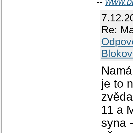
--
www.bi
7.12.2
Re: Ma
Odpov
Blokov
Namám
je to 
zvěda
11 a 
syna 