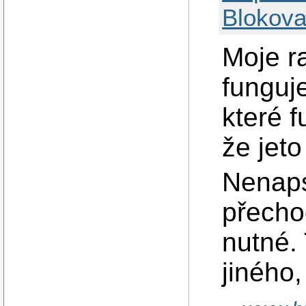
Blokova
Moje ra
funguje
které f
že jet
Nenaps
přecho
nutné.
jiného,