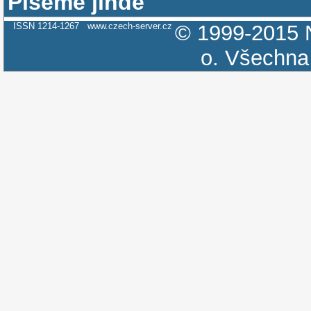
Píšeme jinde
ISSN 1214-1267
www.czech-server.cz
© 1999-2015
o.
Všechna 