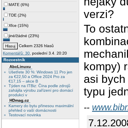
nějaký d
MATE
(
6%
)
verzi?
TDE
(
2%
)
To ostat
Xfce
(
15%
)
jiné/žádné
(
23%
)
kombinac
Celkem 2326 hlasů
mechanik
Komentářů: 30
, poslední 3.4. 20:20
Rozcestník
kompy) r
AbcLinuxu
Ušetřete 30 %: Windows 11 Pro jen
asi bych
za €22,50 a Office 2024 Pro za
€17,15 – akce B
Týden na ITBiz: Čína podle zdrojů
typu jed
zahájila výrobu zařízení pro domácí
produkci v
HDmag.cz
--
www.bibr
Kamery do bytu přinesou maximální
přehled o vaší domácnosti
Testovací novinka
7.12.200