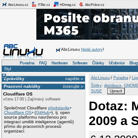
AbcLinuxu.cz
ITBiz.cz
HDmag.cz
AbcPráce.cz
AbcLinuxu
hledá autory
!
Poradna
FAQ
Hardware
Software
Články
Učebnice
Blog
Styl
×
AbcLinuxu
:/
Poradna
/
Lin
Zprávičky
napište »
Štítky
:
distribuce
,
GNOM
Pracovní nabídky
inzerujte »
SUSE
Upravit
Cloudflare OS
včera 17:00 | Zajímavý software
Dotaz: 
Společnost Cloudflare
představila
Cloudflare OS
(
GitHub
), tj. open
2009 a 
source platformu navrženou pro
integraci umělé inteligence (agentů)
přímo do pracovních procesů
organizací.