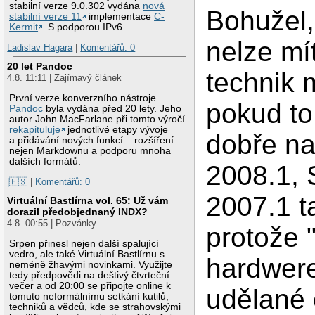
stabilní verze 9.0.302 vydána
nová
Bohužel,
stabilní verze 11
implementace
C-
Kermit
. S podporou IPv6.
nelze mít
Ladislav Hagara
|
Komentářů: 0
20 let Pandoc
technik m
4.8. 11:11 | Zajímavý článek
První verze konverzního nástroje
pokud to
Pandoc
byla vydána před 20 lety. Jeho
autor John MacFarlane při tomto výročí
rekapituluje
jednotlivé etapy vývoje
dobře na 
a přidávání nových funkcí – rozšíření
nejen Markdownu a podporu mnoha
dalších formátů.
2008.1, 
|🇵🇸
|
Komentářů: 0
2007.1 t
Virtuální Bastlírna vol. 65: Už vám
dorazil předobjednaný INDX?
4.8. 00:55 | Pozvánky
protože 
Srpen přinesl nejen další spalující
vedro, ale také Virtuální Bastlírnu s
hardwere
neméně žhavými novinkami. Využijte
tedy předpovědi na deštivý čtvrteční
večer a od 20:00 se připojte online k
udělané 
tomuto neformálnímu setkání kutilů,
techniků a vědců, kde se strahovskými