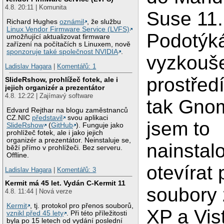
4.8. 20:11 | Komunita
Suse 11.
Richard Hughes
oznámil
, že službu
Linux Vendor Firmware Service (LVFS)
Podotýk
umožňující aktualizovat firmware
zařízení na počítačích s Linuxem, nově
sponzoruje také společnost NVIDIA
.
vyzkouše
Ladislav Hagara
|
Komentářů: 1
prostředí
SlideRshow, prohlížeč fotek, ale i
jejich organizér a prezentátor
4.8. 12:22 | Zajímavý software
tak Gno
Edvard Rejthar na blogu zaměstnanců
CZ.NIC
představil
svou aplikaci
jsem to
SlideRshow
(
GitHub
). Funguje jako
prohlížeč fotek, ale i jako jejich
organizér a prezentátor. Neinstaluje se,
nainstal
běží přímo v prohlížeči. Bez serveru.
Offline.
otevírat
Ladislav Hagara
|
Komentářů: 3
Kermit má 45 let. Vydán C-Kermit 11
soubory
4.8. 11:44 | Nová verze
Kermit
, tj. protokol pro přenos souborů,
XP a Vis
vznikl před 45 lety
. Při této příležitosti
byla po 15 letech od vydání poslední