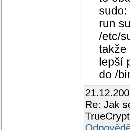
sudo: 
run s
/etc/s
takže
lepší 
do /bi
21.12.200
Re: Jak s
TrueCryp
Odpovědě