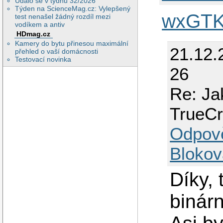
Událo se v týdnu 32/2026
Týden na ScienceMag.cz: Vylepšený
wxGT
test nenašel žádný rozdíl mezi
vodíkem a antiv
HDmag.cz
Kamery do bytu přinesou maximální
21.12.
přehled o vaší domácnosti
Testovací novinka
26
Re: Ja
TrueCr
Odpov
Blokov
Díky, 
binárn