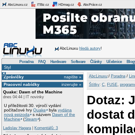
AbcLinuxu.cz
ITBiz.cz
HDmag.cz
AbcPráce.cz
AbcLinuxu
hledá autory
!
Poradna
FAQ
Hardware
Software
Články
Učebnice
Blog
Styl
×
AbcLinuxu
:/
Poradna
/
Lin
Zprávičky
napište »
Pracovní nabídky
inzerujte »
Štítky
:
C
,
FUSE
,
program
Quake: Dawn of the Machine
Dotaz: 
dnes 04:44 | IT novinky
U příležitosti 30. výročí vydání
dostat d
počítačové hry
Quake
byla
vydána
nová epizoda
s názvem
Dawn of the
Machine
(
Steam
).
kompila
Ladislav Hagara
|
Komentářů: 3