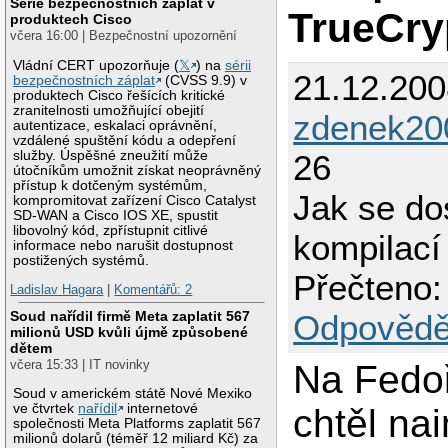
Série bezpečnostních záplat v
TrueCry
produktech Cisco
včera 16:00 | Bezpečnostní upozornění
Vládní CERT upozorňuje (
𝕏
) na
sérii
21.12.200
bezpečnostních záplat
(CVSS 9.9) v
produktech Cisco řešících kritické
zranitelnosti umožňující obejití
zdenek20
autentizace, eskalaci oprávnění,
vzdálené spuštění kódu a odepření
služby. Úspěšné zneužití může
26
útočníkům umožnit získat neoprávněný
přístup k dotčeným systémům,
Jak se dos
kompromitovat zařízení Cisco Catalyst
SD-WAN a Cisco IOS XE, spustit
libovolný kód, zpřístupnit citlivé
kompilací
informace nebo narušit dostupnost
postižených systémů.
Přečteno:
Ladislav Hagara
|
Komentářů: 2
Soud nařídil firmě Meta zaplatit 567
Odpovědě
milionů USD kvůli újmě způsobené
dětem
včera 15:33 | IT novinky
Na Fedoř
Soud v americkém státě Nové Mexiko
ve čtvrtek
nařídil
internetové
chtěl nai
společnosti Meta Platforms zaplatit 567
milionů dolarů (téměř 12 miliard Kč) za