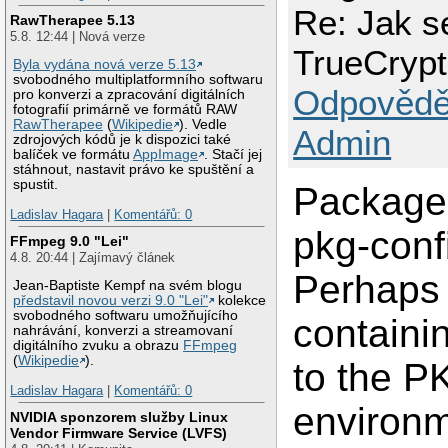
FuseService.cpp: I
Re: Jak s
RawTherapee 5.13
FuseService.cpp:26
5.8. 12:44 | Nová verze
FuseService.cpp:26
TrueCryp
FuseService.cpp:26
Byla vydána nová verze 5.13
FuseService.cpp:26
svobodného multiplatformního softwaru
FuseService.cpp: I
Odpovědě
pro konverzi a zpracování digitálních
FuseService.cpp:31
fotografií primárně ve formátů RAW
FuseService.cpp: I
RawTherapee
(
Wikipedie
). Vedle
FuseService.cpp:54
Admin
zdrojových kódů je k dispozici také
FuseService.cpp:54
balíček ve formátu
AppImage
. Stačí jej
FuseService.cpp:58
stáhnout, nastavit právo ke spuštění a
make[1]: *** [Fuse
spustit.
make: *** [all] Err
Package 
Ladislav Hagara
|
Komentářů: 0
pkg-conf
FFmpeg 9.0 "Lei"
4.8. 20:44 | Zajímavý článek
Perhaps 
Jean-Baptiste Kempf na svém blogu
představil novou verzi 9.0 "Lei"
kolekce
svobodného softwaru umožňujícího
containin
nahrávání, konverzi a streamovaní
digitálního zvuku a obrazu
FFmpeg
(
Wikipedie
).
to the 
Ladislav Hagara
|
Komentářů: 0
environm
NVIDIA sponzorem služby Linux
Vendor Firmware Service (LVFS)