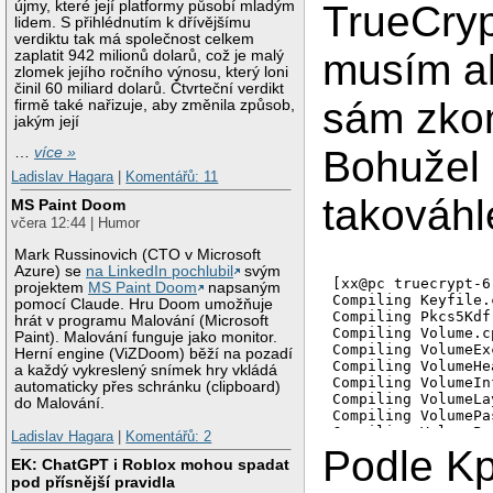
újmy, které její platformy působí mladým
TrueCrypt
lidem. S přihlédnutím k dřívějšímu
verdiktu tak má společnost celkem
musím al
zaplatit 942 milionů dolarů, což je malý
zlomek jejího ročního výnosu, který loni
činil 60 miliard dolarů. Čtvrteční verdikt
sám zkom
firmě také nařizuje, aby změnila způsob,
jakým její
Bohužel
…
více »
Ladislav Hagara
|
Komentářů: 11
takováhl
MS Paint Doom
včera 12:44 | Humor
Mark Russinovich (CTO v Microsoft
Azure) se
na LinkedIn pochlubil
svým
[xx@pc truecrypt-6
projektem
MS Paint Doom
napsaným
Compiling Keyfile.c
pomocí Claude. Hru Doom umožňuje
Compiling Pkcs5Kdf.
hrát v programu Malování (Microsoft
Compiling Volume.cp
Paint). Malování funguje jako monitor.
Compiling VolumeEx
Herní engine (ViZDoom) běží na pozadí
Compiling VolumeHe
a každý vykreslený snímek hry vkládá
Compiling VolumeIn
automaticky přes schránku (clipboard)
Compiling VolumeLa
do Malování.
Compiling VolumePa
Compiling VolumePa
Ladislav Hagara
|
Komentářů: 2
Compiling Aescrypt.
Podle K
EK: ChatGPT i Roblox mohou spadat
Compiling Aeskey.c

Compiling Aestab.c

pod přísnější pravidla