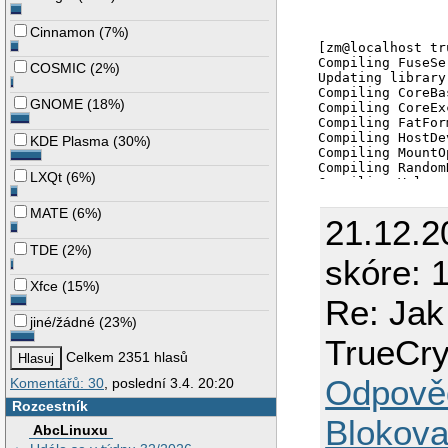
Cinnamon
(
7%
)
COSMIC
(
2%
)
GNOME
(
18%
)
KDE Plasma
(
30%
)
LXQt
(
6%
)
MATE
(
6%
)
21.12.2
TDE
(
2%
)
skóre: 
Xfce
(
15%
)
Re: Jak
jiné/žádné
(
23%
)
TrueCry
Celkem 2351 hlasů
Odpově
Komentářů: 30
, poslední 3.4. 20:20
Rozcestník
Blokova
AbcLinuxu