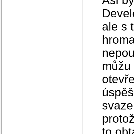
Asi by
Devel
ale s 
hroma
nepou
můžu p
otevře
úspěš
svaze
proto
to obt