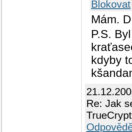
Blokovat
Mám. Dí
P.S. Byl
kraťasec
kdyby to
kšanda
21.12.20
Re: Jak s
TrueCryp
Odpovědě