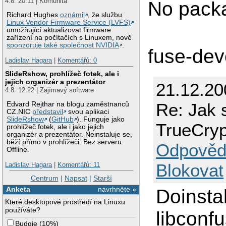
4.8. 20:11 | Komunita
No packa
Richard Hughes
oznámil
, že službu
Linux Vendor Firmware Service (LVFS)
umožňující aktualizovat firmware
zařízení na počítačích s Linuxem, nově
sponzoruje také společnost NVIDIA
.
fuse-dev
Ladislav Hagara
|
Komentářů: 0
SlideRshow, prohlížeč fotek, ale i
jejich organizér a prezentátor
21.12.2
4.8. 12:22 | Zajímavý software
Re: Jak 
Edvard Rejthar na blogu zaměstnanců
CZ.NIC
představil
svou aplikaci
SlideRshow
(
GitHub
). Funguje jako
TrueCry
prohlížeč fotek, ale i jako jejich
organizér a prezentátor. Neinstaluje se,
běží přímo v prohlížeči. Bez serveru.
Odpověd
Offline.
Blokovat
Ladislav Hagara
|
Komentářů: 11
Centrum
|
Napsat
|
Starší
Anketa
navrhněte »
Doinsta
Které desktopové prostředí na Linuxu
používáte?
libconfu
Budgie
(
10%
)