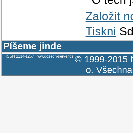
Založit 
Tiskni
Sd
Píšeme jinde
ISSN 1214-1267
www.czech-server.cz
© 1999-2015
o.
Všechna 