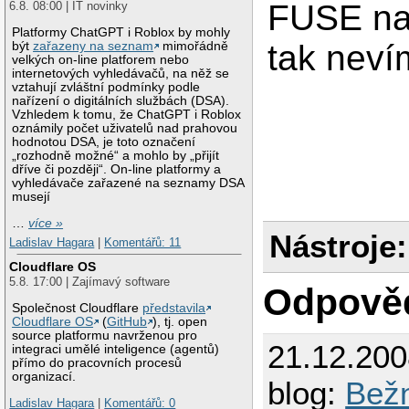
Compiling Blowfish.
FUSE nai
6.8. 08:00 | IT novinky
Compiling Cast.c

Compiling Des.c

Platformy ChatGPT i Roblox by mohly
tak nevím
Compiling Rmd160.c

být
zařazeny na seznam
mimořádně
Compiling Serpent.c
velkých on-line platforem nebo
Compiling Sha1.c

internetových vyhledávačů, na něž se
Compiling Sha2.c

vztahují zvláštní podmínky podle
Compiling Twofish.c
nařízení o digitálních službách (DSA).
Compiling Whirlpool
Vzhledem k tomu, že ChatGPT i Roblox
Compiling Crc.c

oznámily počet uživatelů nad prahovou
Compiling Endian.c

hodnotou DSA, je toto označení
Compiling GfMul.c

„rozhodně možné“ a mohlo by „přijít
Compiling Pkcs5.c

dříve či později“. On-line platformy a
Compiling Security
vyhledávače zařazené na seznamy DSA
Updating library V
musejí
Package fuse was n
…
více »
Perhaps you should
Nástroje:
to the PKG_CONFIG_
Ladislav Hagara
|
Komentářů: 11
No package 'fuse' f
Package fuse was n
Cloudflare OS
Perhaps you should
5.8. 17:00 | Zajímavý software
Odpově
to the PKG_CONFIG_
No package 'fuse' f
Společnost Cloudflare
představila
Compiling FuseServ
Cloudflare OS
(
GitHub
), tj. open
FuseService.cpp:12
source platformu navrženou pro
21.12.20
FuseService.cpp: I
integraci umělé inteligence (agentů)
FuseService.cpp:17
přímo do pracovních procesů
FuseService.cpp:14
organizací.
blog:
Bežn
FuseService.cpp: A
FuseService.cpp:25
Ladislav Hagara
|
Komentářů: 0