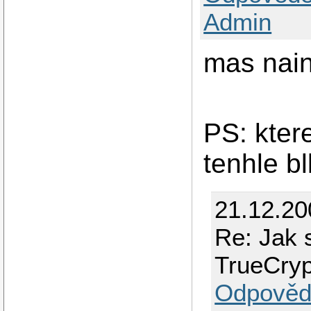
Admin
mas nain
PS: kter
tenhle bl
21.12.2
Re: Jak 
TrueCry
Odpověd