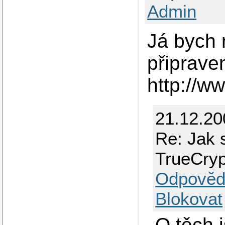
Admin
Já bych 
připrave
http://w
21.12.2
Re: Jak 
TrueCry
Odpověd
Blokovat
O těch 