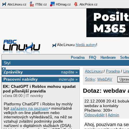
AbcLinuxu.cz
ITBiz.cz
HDmag.cz
AbcPráce.cz
AbcLinuxu
hledá autory
!
Poradna
FAQ
Hardware
Softw
Styl
×
AbcLinuxu
:/
Poradna
/
Lin
Zprávičky
napište »
Pracovní nabídky
inzerujte »
Štítky
:
WebDAV
Uprav
EK: ChatGPT i Roblox mohou spadat
Dotaz: webdav 
pod přísnější pravidla
včera 08:00 | IT novinky
22.12.2008 20:41 bobul
Platformy ChatGPT i Roblox by mohly
webdav a kontakty
být
zařazeny na seznam
mimořádně
Přečteno: 309×
velkých on-line platforem nebo
Odpovědět
|
Admin
internetových vyhledávačů, na něž se
vztahují zvláštní podmínky podle
Ahoj, pouzivam na se
nařízení o digitálních službách (DSA).