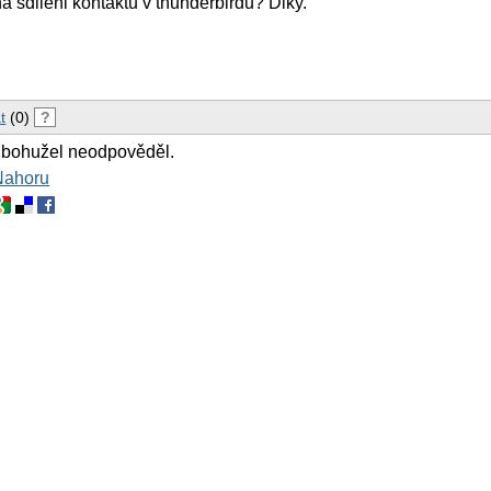
a sdileni kontaktu v thunderbirdu? Diky.
t
(0)
?
 bohužel neodpověděl.
Nahoru