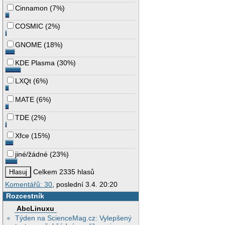
Cinnamon
(
7%
)
COSMIC
(
2%
)
GNOME
(
18%
)
KDE Plasma
(
30%
)
LXQt
(
6%
)
MATE
(
6%
)
TDE
(
2%
)
Xfce
(
15%
)
jiné/žádné
(
23%
)
Celkem 2335 hlasů
Komentářů: 30
, poslední 3.4. 20:20
Rozcestník
AbcLinuxu
Týden na ScienceMag.cz: Vylepšený