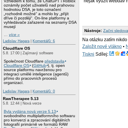
nejak vyuzit webdav n
Vzhledem k tomu, že ChatGPT i Roblox
oznámily počet uživatelů nad prahovou
hodnotou DSA, je toto označení
„rozhodně možné“ a mohlo by „přijít
dříve či později“. On-line platformy a
vyhledávače zařazené na seznamy DSA
musejí
Nástroje:
Začni sledova
…
více »
Na otázku zatím nikdo
Ladislav Hagara
|
Komentářů: 6
Založit nové vlákno
•
Cloudflare OS
5.8. 17:00 | Zajímavý software
Tiskni
Sdílej:
Společnost Cloudflare
představila
Cloudflare OS
(
GitHub
), tj. open
source platformu navrženou pro
integraci umělé inteligence (agentů)
přímo do pracovních procesů
organizací.
Ladislav Hagara
|
Komentářů: 0
RawTherapee 5.13
5.8. 12:44 | Nová verze
Byla vydána nová verze 5.13
svobodného multiplatformního softwaru
pro konverzi a zpracování digitálních
fotografií primárně ve formátů RAW