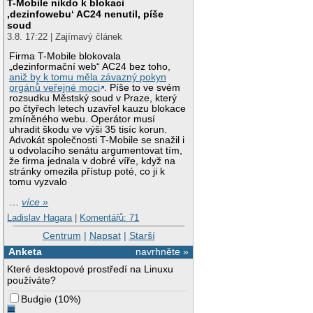
T-Mobile nikdo k blokaci
‚dezinfowebu‘ AC24 nenutil, píše
soud
3.8. 17:22 | Zajímavý článek
Firma T-Mobile blokovala
„dezinformační web“ AC24 bez toho,
aniž by k tomu měla závazný pokyn
orgánů veřejné moci
. Píše to ve svém
rozsudku Městský soud v Praze, který
po čtyřech letech uzavřel kauzu blokace
zmíněného webu. Operátor musí
uhradit škodu ve výši 35 tisíc korun.
Advokát společnosti T-Mobile se snažil i
u odvolacího senátu argumentovat tím,
že firma jednala v dobré víře, když na
stránky omezila přístup poté, co ji k
tomu vyzvalo
…
více »
Ladislav Hagara
|
Komentářů: 71
Centrum
|
Napsat
|
Starší
Anketa
navrhněte »
Které desktopové prostředí na Linuxu
používáte?
Budgie
(
10%
)