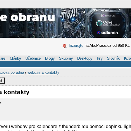
Inzerujte
na AbcPráce.cz od 950 Kč
are
Články
Učebnice
Blogy
Skupiny
Desktopy
Hry
Slovník
Kdo
uxová poradna
/
webdav a kontakty
it
a kontakty
e
rveru webdav pro kalendare z thunderbirdu pomoci doplnku ligh