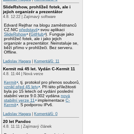
SlideRshow, prohlížeč fotek, ale i
jejich organizér a prezentátor
4.8. 12:22 | Zajímavý software
Edvard Rejthar na blogu zaměstnanců
CZ.NIC
představil
svou aplikaci
SlideRshow
(
GitHub
). Funguje jako
prohlížeč fotek, ale i jako jejich
organizér a prezentátor. Neinstaluje se,
běží přímo v prohlížeči. Bez serveru.
Offline.
Ladislav Hagara
|
Komentářů: 11
Kermit má 45 let. Vydán C-Kermit 11
4.8. 11:44 | Nová verze
Kermit
, tj. protokol pro přenos souborů,
vznikl před 45 lety
. Při této příležitosti
byla po 15 letech od vydání poslední
stabilní verze 9.0.302 vydána
nová
stabilní verze 11
implementace
C-
Kermit
. S podporou IPv6.
Ladislav Hagara
|
Komentářů: 0
20 let Pandoc
4.8. 11:11 | Zajímavý článek