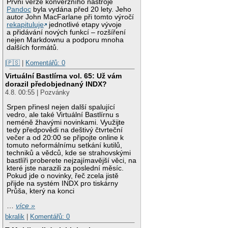
První verze konverzního nástroje
Pandoc
byla vydána před 20 lety. Jeho
autor John MacFarlane při tomto výročí
rekapituluje
jednotlivé etapy vývoje
a přidávání nových funkcí – rozšíření
nejen Markdownu a podporu mnoha
dalších formátů.
|🇵🇸
|
Komentářů: 0
Virtuální Bastlírna vol. 65: Už vám
dorazil předobjednaný INDX?
4.8. 00:55 | Pozvánky
Srpen přinesl nejen další spalující
vedro, ale také Virtuální Bastlírnu s
neméně žhavými novinkami. Využijte
tedy předpovědi na deštivý čtvrteční
večer a od 20:00 se připojte online k
tomuto neformálnímu setkání kutilů,
techniků a vědců, kde se strahovskými
bastlíři proberete nejzajímavější věci, na
které jste narazili za poslední měsíc.
Pokud jde o novinky, řeč zcela jistě
přijde na systém INDX pro tiskárny
Průša, který na konci
…
více »
bkralik
|
Komentářů: 0