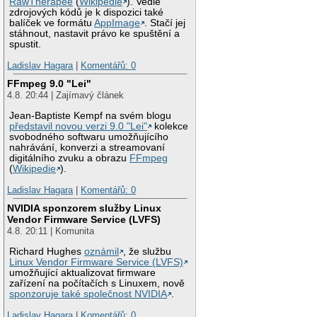
RawTherapee
(
Wikipedie
). Vedle
zdrojových kódů je k dispozici také
balíček ve formátu
AppImage
. Stačí jej
stáhnout, nastavit právo ke spuštění a
spustit.
Ladislav Hagara
|
Komentářů: 0
FFmpeg 9.0 "Lei"
4.8. 20:44 | Zajímavý článek
Jean-Baptiste Kempf na svém blogu
představil novou verzi 9.0 "Lei"
kolekce
svobodného softwaru umožňujícího
nahrávání, konverzi a streamovaní
digitálního zvuku a obrazu
FFmpeg
(
Wikipedie
).
Ladislav Hagara
|
Komentářů: 0
NVIDIA sponzorem služby Linux
Vendor Firmware Service (LVFS)
4.8. 20:11 | Komunita
Richard Hughes
oznámil
, že službu
Linux Vendor Firmware Service (LVFS)
umožňující aktualizovat firmware
zařízení na počítačích s Linuxem, nově
sponzoruje také společnost NVIDIA
.
Ladislav Hagara
|
Komentářů: 0