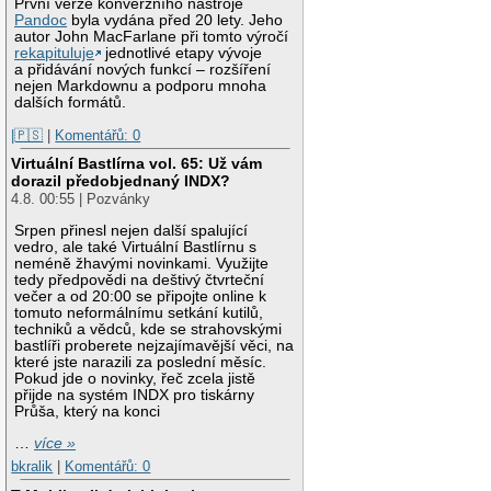
První verze konverzního nástroje
Pandoc
byla vydána před 20 lety. Jeho
autor John MacFarlane při tomto výročí
rekapituluje
jednotlivé etapy vývoje
a přidávání nových funkcí – rozšíření
nejen Markdownu a podporu mnoha
dalších formátů.
|🇵🇸
|
Komentářů: 0
Virtuální Bastlírna vol. 65: Už vám
dorazil předobjednaný INDX?
4.8. 00:55 | Pozvánky
Srpen přinesl nejen další spalující
vedro, ale také Virtuální Bastlírnu s
neméně žhavými novinkami. Využijte
tedy předpovědi na deštivý čtvrteční
večer a od 20:00 se připojte online k
tomuto neformálnímu setkání kutilů,
techniků a vědců, kde se strahovskými
bastlíři proberete nejzajímavější věci, na
které jste narazili za poslední měsíc.
Pokud jde o novinky, řeč zcela jistě
přijde na systém INDX pro tiskárny
Průša, který na konci
…
více »
bkralik
|
Komentářů: 0