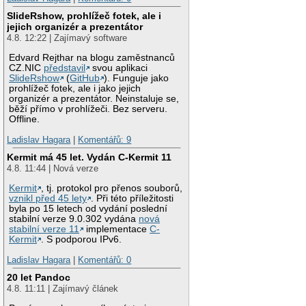
SlideRshow, prohlížeč fotek, ale i
jejich organizér a prezentátor
4.8. 12:22 | Zajímavý software
Edvard Rejthar na blogu zaměstnanců
CZ.NIC
představil
svou aplikaci
SlideRshow
(
GitHub
). Funguje jako
prohlížeč fotek, ale i jako jejich
organizér a prezentátor. Neinstaluje se,
běží přímo v prohlížeči. Bez serveru.
Offline.
Ladislav Hagara
|
Komentářů: 9
Kermit má 45 let. Vydán C-Kermit 11
4.8. 11:44 | Nová verze
Kermit
, tj. protokol pro přenos souborů,
vznikl před 45 lety
. Při této příležitosti
byla po 15 letech od vydání poslední
stabilní verze 9.0.302 vydána
nová
stabilní verze 11
implementace
C-
Kermit
. S podporou IPv6.
Ladislav Hagara
|
Komentářů: 0
20 let Pandoc
4.8. 11:11 | Zajímavý článek