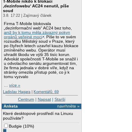
T-Mobile nikdo k blokaci
‚dezinfowebu‘ AC24 nenutil, píše
soud
3.8. 17:22 | Zajímavý článek
Firma T-Mobile blokovala
„dezinformační web“ AC24 bez toho,
aniž by k tomu měla závazný pokyn
orgánů veřejné moci
. Píše to ve svém
rozsudku Městský soud v Praze, který
po čtyřech letech uzavřel kauzu blokace
zmíněného webu. Operátor musí
uhradit škodu ve výši 35 tisíc korun.
Advokát společnosti T-Mobile se snažil i
u odvolacího senátu argumentovat tím,
že firma jednala v dobré víře, když na
stránky omezila přístup poté, co ji k
tomu vyzvalo
…
více »
Ladislav Hagara
|
Komentářů: 69
Centrum
|
Napsat
|
Starší
Anketa
navrhněte »
Které desktopové prostředí na Linuxu
používáte?
Budgie
(
10%
)