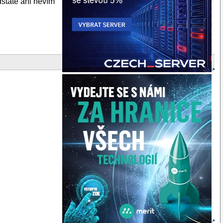
dstatě ani nevím