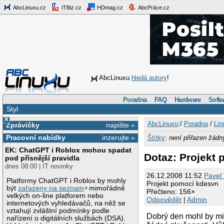
AbcLinuxu.cz
ITBiz.cz
HDmag.cz
AbcPráce.cz
AbcLinuxu
hledá autory
!
Poradna
FAQ
Hardware
Softw
Styl
×
AbcLinuxu
:/
Poradna
/
Lin
Zprávičky
napište »
Pracovní nabídky
inzerujte »
Štítky
:
není přiřazen žádn
EK: ChatGPT i Roblox mohou spadat
Dotaz: Projekt
pod přísnější pravidla
dnes 08:00 | IT novinky
26.12.2008 11:52
Pavel 
Platformy ChatGPT i Roblox by mohly
Projekt pomocí kdesvn
být
zařazeny na seznam
mimořádně
Přečteno: 156×
velkých on-line platforem nebo
Odpovědět
|
Admin
internetových vyhledávačů, na něž se
vztahují zvláštní podmínky podle
Dobrý den mohl by mi 
nařízení o digitálních službách (DSA).