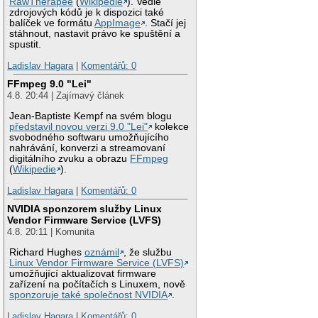
RawTherapee
(
Wikipedie
). Vedle
zdrojových kódů je k dispozici také
balíček ve formátu
AppImage
. Stačí jej
stáhnout, nastavit právo ke spuštění a
spustit.
Ladislav Hagara
|
Komentářů: 0
FFmpeg 9.0 "Lei"
4.8. 20:44 | Zajímavý článek
Jean-Baptiste Kempf na svém blogu
představil novou verzi 9.0 "Lei"
kolekce
svobodného softwaru umožňujícího
nahrávání, konverzi a streamovaní
digitálního zvuku a obrazu
FFmpeg
(
Wikipedie
).
Ladislav Hagara
|
Komentářů: 0
NVIDIA sponzorem služby Linux
Vendor Firmware Service (LVFS)
4.8. 20:11 | Komunita
Richard Hughes
oznámil
, že službu
Linux Vendor Firmware Service (LVFS)
umožňující aktualizovat firmware
zařízení na počítačích s Linuxem, nově
sponzoruje také společnost NVIDIA
.
Ladislav Hagara
|
Komentářů: 0