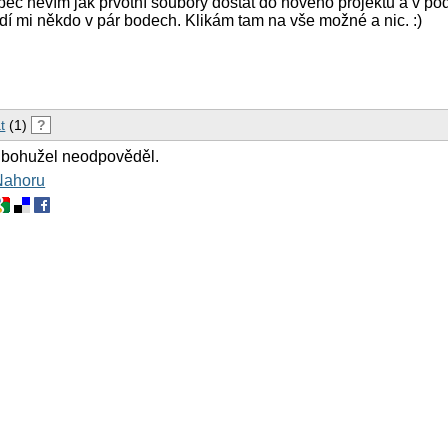
ec nevím jak prvotní soubory dostat do nového projektu a v po
adí mi někdo v pár bodech. Klikám tam na vše možné a nic. :)
t
(1)
?
 bohužel neodpověděl.
Nahoru