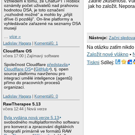
žádné zkušenosti. Vůb
Vzhledem k tomu, že ChatGPT i Roblox
oznámily počet uživatelů nad prahovou
jak ho založit. Nepor
hodnotou DSA, je toto označení
„rozhodně možné“ a mohlo by „přijít
dříve či později“. On-line platformy a
vyhledávače zařazené na seznamy DSA
musejí
…
více »
Nástroje:
Začni sledova
Ladislav Hagara
|
Komentářů: 1
Na otázku zatím nikdo
Cloudflare OS
Založit nové vlákno
•
včera 17:00 | Zajímavý software
Tiskni
Sdílej:
Společnost Cloudflare
představila
Cloudflare OS
(
GitHub
), tj. open
source platformu navrženou pro
integraci umělé inteligence (agentů)
přímo do pracovních procesů
organizací.
Ladislav Hagara
|
Komentářů: 0
RawTherapee 5.13
včera 12:44 | Nová verze
Byla vydána nová verze 5.13
svobodného multiplatformního softwaru
pro konverzi a zpracování digitálních
fotografií primárně ve formátů RAW