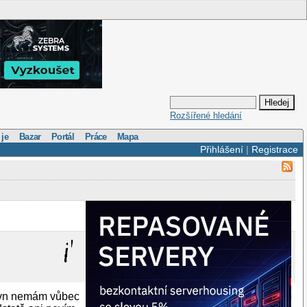
Rozšířené hledání
 je
Bazar
Portál
Práce
Mapa
Přihlášení
|
Registrace
 svn nemám vůbec