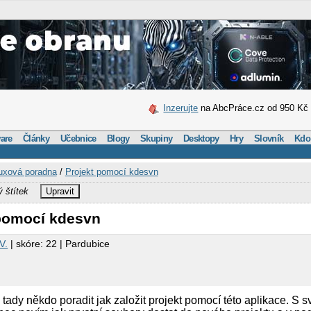
Inzerujte
na AbcPráce.cz od 950 Kč
are
Články
Učebnice
Blogy
Skupiny
Desktopy
Hry
Slovník
Kdo
uxová poradna
/
Projekt pomocí kdesvn
ý štítek
Upravit
 pomocí kdesvn
V.
| skóre: 22 | Pardubice
tady někdo poradit jak založit projekt pomocí této aplikace. S