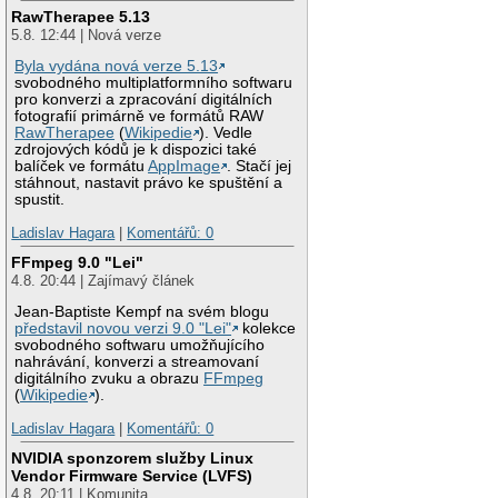
RawTherapee 5.13
5.8. 12:44 | Nová verze
Byla vydána nová verze 5.13
svobodného multiplatformního softwaru
pro konverzi a zpracování digitálních
fotografií primárně ve formátů RAW
RawTherapee
(
Wikipedie
). Vedle
zdrojových kódů je k dispozici také
balíček ve formátu
AppImage
. Stačí jej
stáhnout, nastavit právo ke spuštění a
spustit.
Ladislav Hagara
|
Komentářů: 0
FFmpeg 9.0 "Lei"
4.8. 20:44 | Zajímavý článek
Jean-Baptiste Kempf na svém blogu
představil novou verzi 9.0 "Lei"
kolekce
svobodného softwaru umožňujícího
nahrávání, konverzi a streamovaní
digitálního zvuku a obrazu
FFmpeg
(
Wikipedie
).
Ladislav Hagara
|
Komentářů: 0
NVIDIA sponzorem služby Linux
Vendor Firmware Service (LVFS)
4.8. 20:11 | Komunita