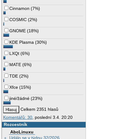
Cinnamon
(
7%
)
COSMIC
(
2%
)
GNOME
(
18%
)
KDE Plasma
(
30%
)
LXQt
(
6%
)
MATE
(
6%
)
TDE
(
2%
)
Xfce
(
15%
)
jiné/žádné
(
23%
)
Celkem 2351 hlasů
Komentářů: 30
, poslední 3.4. 20:20
Rozcestník
AbcLinuxu
Událo se v týdnu 32/2026