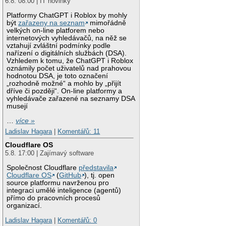
6.8. 08:00 | IT novinky
Platformy ChatGPT i Roblox by mohly
být
zařazeny na seznam
mimořádně
velkých on-line platforem nebo
internetových vyhledávačů, na něž se
vztahují zvláštní podmínky podle
nařízení o digitálních službách (DSA).
Vzhledem k tomu, že ChatGPT i Roblox
oznámily počet uživatelů nad prahovou
hodnotou DSA, je toto označení
„rozhodně možné“ a mohlo by „přijít
dříve či později“. On-line platformy a
vyhledávače zařazené na seznamy DSA
musejí
…
více »
Ladislav Hagara
|
Komentářů: 11
Cloudflare OS
5.8. 17:00 | Zajímavý software
Společnost Cloudflare
představila
Cloudflare OS
(
GitHub
), tj. open
source platformu navrženou pro
integraci umělé inteligence (agentů)
přímo do pracovních procesů
organizací.
Ladislav Hagara
|
Komentářů: 0