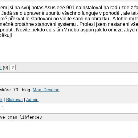
m jsi na svůj notas Asus eee 901 nainstaloval na radu zde z f
 Jedá se o upravené ubuntu všechno funguje v pohodě , ale tetk
ě překvalilo startovani no vidite sami na obrazku . A tohle mi t
ačně protáhne startování systemu . Prolezl jsem nastanení vše
ypnout . Nevíte někdo co s tím ? nebo aspoň jak to omezit abyc
děkuji
t
(0)
?
 skóre: 73 | blog:
Max_Devaine
nk
|
Blokovat
|
Admin
 :