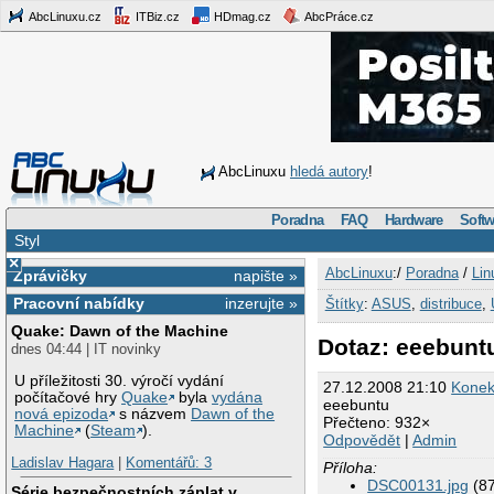
AbcLinuxu.cz
ITBiz.cz
HDmag.cz
AbcPráce.cz
AbcLinuxu
hledá autory
!
Poradna
FAQ
Hardware
Softw
Styl
×
AbcLinuxu
:/
Poradna
/
Lin
Zprávičky
napište »
Pracovní nabídky
inzerujte »
Štítky
:
ASUS
,
distribuce
,
Quake: Dawn of the Machine
Dotaz: eeebunt
dnes 04:44 | IT novinky
U příležitosti 30. výročí vydání
27.12.2008 21:10
Kone
počítačové hry
Quake
byla
vydána
eeebuntu
nová epizoda
s názvem
Dawn of the
Přečteno: 932×
Machine
(
Steam
).
Odpovědět
|
Admin
Ladislav Hagara
|
Komentářů: 3
Příloha:
DSC00131.jpg
(87
Série bezpečnostních záplat v