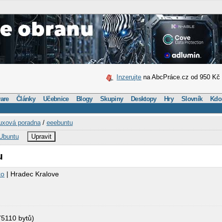
Inzerujte
na AbcPráce.cz od 950 Kč
are
Články
Učebnice
Blogy
Skupiny
Desktopy
Hry
Slovník
Kdo
uxová poradna
/
eeebuntu
Ubuntu
Upravit
u
ko
| Hradec Kralove
5110 bytů)