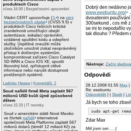
produktech Cisco
Dobrý den nedávno jse
včera 16:00 | Bezpečnostní upozornění
www.eeebuntu.org/
.
dvoudenim používání m
Vládní CERT upozorňuje (
𝕏
) na
sérii
bezpečnostních záplat
(CVSS 9.9) v
300sekund , cos mě zn
produktech Cisco řešících kritické
se mi to nepodařilo v
zranitelnosti umožňující obejití
tak dlouho ? Předem 
autentizace, eskalaci oprávnění,
vzdálené spuštění kódu a odepření
služby. Úspěšné zneužití může
útočníkům umožnit získat neoprávněný
přístup k dotčeným systémům,
kompromitovat zařízení Cisco Catalyst
SD-WAN a Cisco IOS XE, spustit
Nástroje:
Začni sledova
libovolný kód, zpřístupnit citlivé
informace nebo narušit dostupnost
Odpovědi
postižených systémů.
Ladislav Hagara
|
Komentářů: 2
28.12.2008 01:55
Max
|
Re: eeebuntu
Soud nařídil firmě Meta zaplatit 567
Odpovědět
| |
Sbalit
|
Li
milionů USD kvůli újmě způsobené
dětem
Já bych se toho zbavil
včera 15:33 | IT novinky
Soud v americkém státě Nové Mexiko
ve čtvrtek
nařídil
internetové
Zdar Max
společnosti Meta Platforms zaplatit 567
milionů dolarů (téměř 12 miliard Kč) za
Měl jsem sen ... :(