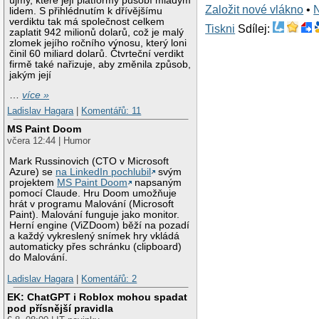
újmy, které její platformy působí mladým
Založit nové vlákno
•
lidem. S přihlédnutím k dřívějšímu
verdiktu tak má společnost celkem
Tiskni
Sdílej:
zaplatit 942 milionů dolarů, což je malý
zlomek jejího ročního výnosu, který loni
činil 60 miliard dolarů. Čtvrteční verdikt
firmě také nařizuje, aby změnila způsob,
jakým její
…
více »
Ladislav Hagara
|
Komentářů: 11
MS Paint Doom
včera 12:44 | Humor
Mark Russinovich (CTO v Microsoft
Azure) se
na LinkedIn pochlubil
svým
projektem
MS Paint Doom
napsaným
pomocí Claude. Hru Doom umožňuje
hrát v programu Malování (Microsoft
Paint). Malování funguje jako monitor.
Herní engine (ViZDoom) běží na pozadí
a každý vykreslený snímek hry vkládá
automaticky přes schránku (clipboard)
do Malování.
Ladislav Hagara
|
Komentářů: 2
EK: ChatGPT i Roblox mohou spadat
pod přísnější pravidla