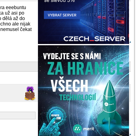
ora eeebuntu
a už asi po
o dělá až do
chno ale nijak
h nemusel čekat