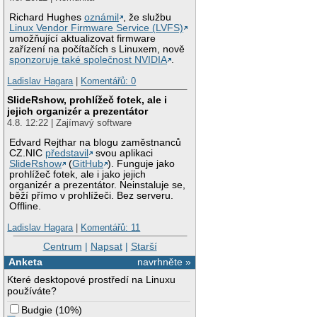
Richard Hughes
oznámil
, že službu
Linux Vendor Firmware Service (LVFS)
umožňující aktualizovat firmware
zařízení na počítačích s Linuxem, nově
sponzoruje také společnost NVIDIA
.
Ladislav Hagara
|
Komentářů: 0
SlideRshow, prohlížeč fotek, ale i
jejich organizér a prezentátor
4.8. 12:22 | Zajímavý software
Edvard Rejthar na blogu zaměstnanců
CZ.NIC
představil
svou aplikaci
SlideRshow
(
GitHub
). Funguje jako
prohlížeč fotek, ale i jako jejich
organizér a prezentátor. Neinstaluje se,
běží přímo v prohlížeči. Bez serveru.
Offline.
Ladislav Hagara
|
Komentářů: 11
Centrum
|
Napsat
|
Starší
Anketa
navrhněte »
Které desktopové prostředí na Linuxu
používáte?
Budgie
(
10%
)