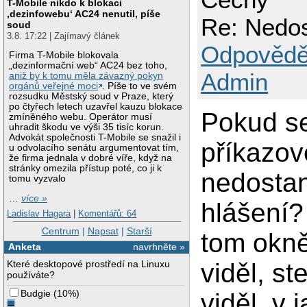
T-Mobile nikdo k blokaci
‚dezinfowebu‘ AC24 nenutil, píše
Re: Nedos
soud
3.8. 17:22 | Zajímavý článek
Odpovědě
Firma T-Mobile blokovala
„dezinformační web“ AC24 bez toho,
Admin
aniž by k tomu měla závazný pokyn
orgánů veřejné moci
. Píše to ve svém
rozsudku Městský soud v Praze, který
po čtyřech letech uzavřel kauzu blokace
Pokud se
zmíněného webu. Operátor musí
uhradit škodu ve výši 35 tisíc korun.
Advokát společnosti T-Mobile se snažil i
příkazové
u odvolacího senátu argumentovat tím,
že firma jednala v dobré víře, když na
stránky omezila přístup poté, co ji k
nedostan
tomu vyzvalo
…
více »
hlášení?
Ladislav Hagara
|
Komentářů: 64
Centrum
|
Napsat
|
Starší
tom okně
Anketa
navrhněte »
Které desktopové prostředí na Linuxu
viděl, st
používáte?
Budgie
(
10%
)
viděl, v 