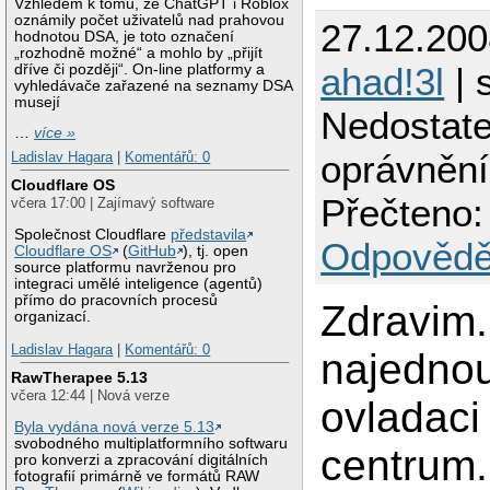
Vzhledem k tomu, že ChatGPT i Roblox
oznámily počet uživatelů nad prahovou
27.12.200
hodnotou DSA, je toto označení
„rozhodně možné“ a mohlo by „přijít
ahad!3l
| 
dříve či později“. On-line platformy a
vyhledávače zařazené na seznamy DSA
musejí
Nedostat
…
více »
oprávněn
Ladislav Hagara
|
Komentářů: 0
Cloudflare OS
Přečteno:
včera 17:00 | Zajímavý software
Společnost Cloudflare
představila
Odpovědě
Cloudflare OS
(
GitHub
), tj. open
source platformu navrženou pro
integraci umělé inteligence (agentů)
přímo do pracovních procesů
Zdravim.
organizací.
Ladislav Hagara
|
Komentářů: 0
najednou
RawTherapee 5.13
včera 12:44 | Nová verze
ovladaci
Byla vydána nová verze 5.13
svobodného multiplatformního softwaru
centrum
pro konverzi a zpracování digitálních
fotografií primárně ve formátů RAW