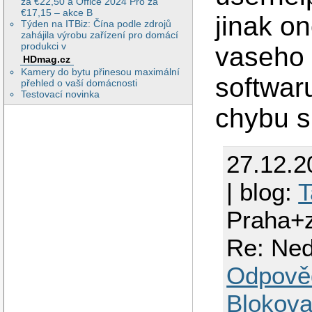
za €22,50 a Office 2024 Pro za
€17,15 – akce B
jinak o
Týden na ITBiz: Čína podle zdrojů
zahájila výrobu zařízení pro domácí
produkci v
vaseho 
HDmag.cz
Kamery do bytu přinesou maximální
softwar
přehled o vaší domácnosti
Testovací novinka
chybu s
27.12.2
| blog:
T
Praha+
Re: Ned
Odpově
Blokova