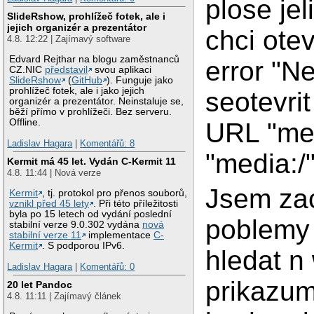
plose jel
SlideRshow, prohlížeč fotek, ale i
jejich organizér a prezentátor
chci otev
4.8. 12:22 | Zajímavý software
Edvard Rejthar na blogu zaměstnanců
error "N
CZ.NIC
představil
svou aplikaci
SlideRshow
(
GitHub
). Funguje jako
prohlížeč fotek, ale i jako jejich
seotevri
organizér a prezentátor. Neinstaluje se,
běží přímo v prohlížeči. Bez serveru.
Offline.
URL "med
Ladislav Hagara
|
Komentářů: 8
"media:/
Kermit má 45 let. Vydán C-Kermit 11
4.8. 11:44 | Nová verze
Jsem zac
Kermit
, tj. protokol pro přenos souborů,
vznikl před 45 lety
. Při této příležitosti
byla po 15 letech od vydání poslední
poblemy 
stabilní verze 9.0.302 vydána
nová
stabilní verze 11
implementace
C-
Kermit
. S podporou IPv6.
hledat n
Ladislav Hagara
|
Komentářů: 0
prikazum
20 let Pandoc
4.8. 11:11 | Zajímavý článek