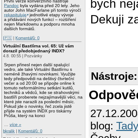
bych neja
První verze konverzního nástroje
Pandoc
byla vydána před 20 lety. Jeho
autor John MacFarlane při tomto výročí
Dekuji z
rekapituluje
jednotlivé etapy vývoje
a přidávání nových funkcí – rozšíření
nejen Markdownu a podporu mnoha
dalších formátů.
|🇵🇸
|
Komentářů: 0
Virtuální Bastlírna vol. 65: Už vám
dorazil předobjednaný INDX?
4.8. 00:55 | Pozvánky
Srpen přinesl nejen další spalující
vedro, ale také Virtuální Bastlírnu s
Nástroje:
neméně žhavými novinkami. Využijte
tedy předpovědi na deštivý čtvrteční
večer a od 20:00 se připojte online k
tomuto neformálnímu setkání kutilů,
Odpově
techniků a vědců, kde se strahovskými
bastlíři proberete nejzajímavější věci, na
které jste narazili za poslední měsíc.
Pokud jde o novinky, řeč zcela jistě
27.12.20
přijde na systém INDX pro tiskárny
Průša, který na konci
blog:
Tady
…
více »
bkralik
|
Komentářů: 0
Čechy