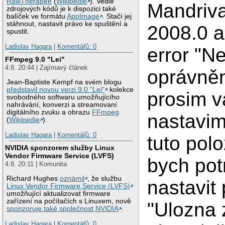
RawTherapee
(
Wikipedie
). Vedle
Mandriva
zdrojových kódů je k dispozici také
balíček ve formátu
AppImage
. Stačí jej
stáhnout, nastavit právo ke spuštění a
2008.0 a
spustit.
Ladislav Hagara
|
Komentářů: 0
error "N
FFmpeg 9.0 "Lei"
4.8. 20:44 | Zajímavý článek
oprávněn
Jean-Baptiste Kempf na svém blogu
představil novou verzi 9.0 "Lei"
kolekce
prosim v
svobodného softwaru umožňujícího
nahrávání, konverzi a streamovaní
digitálního zvuku a obrazu
FFmpeg
nastavim
(
Wikipedie
).
Ladislav Hagara
|
Komentářů: 0
tuto pol
NVIDIA sponzorem služby Linux
Vendor Firmware Service (LVFS)
bych pot
4.8. 20:11 | Komunita
Richard Hughes
oznámil
, že službu
nastavit
Linux Vendor Firmware Service (LVFS)
umožňující aktualizovat firmware
zařízení na počítačích s Linuxem, nově
"Ulozna 
sponzoruje také společnost NVIDIA
.
Ladislav Hagara
|
Komentářů: 0