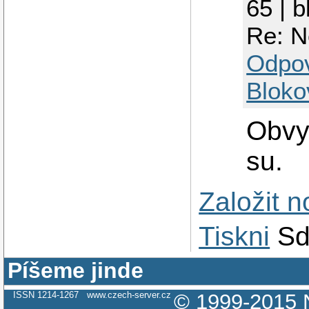
65 | 
Re: N
Odpo
Bloko
Obvy
su.
Založit 
Tiskni
Sd
Píšeme jinde
ISSN 1214-1267
www.czech-server.cz
© 1999-2015