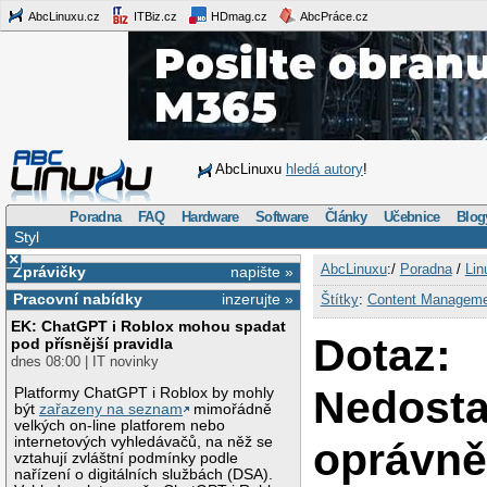
AbcLinuxu.cz
ITBiz.cz
HDmag.cz
AbcPráce.cz
AbcLinuxu
hledá autory
!
Poradna
FAQ
Hardware
Software
Články
Učebnice
Blog
Styl
×
AbcLinuxu
:/
Poradna
/
Lin
Zprávičky
napište »
Pracovní nabídky
inzerujte »
Štítky
:
Content Managem
EK: ChatGPT i Roblox mohou spadat
Dotaz:
pod přísnější pravidla
dnes 08:00 | IT novinky
Nedosta
Platformy ChatGPT i Roblox by mohly
být
zařazeny na seznam
mimořádně
velkých on-line platforem nebo
internetových vyhledávačů, na něž se
oprávně
vztahují zvláštní podmínky podle
nařízení o digitálních službách (DSA).