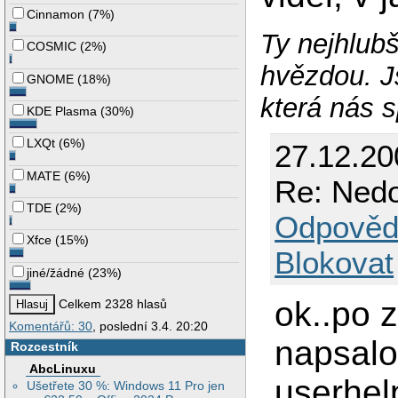
Cinnamon
(
7%
)
Ty nejhlubš
COSMIC
(
2%
)
hvězdou. J
GNOME
(
18%
)
která nás s
KDE Plasma
(
30%
)
LXQt
(
6%
)
27.12.2
MATE
(
6%
)
Re: Nedo
TDE
(
2%
)
Odpověd
Xfce
(
15%
)
Blokovat
jiné/žádné
(
23%
)
ok..po 
Celkem 2328 hlasů
Komentářů: 30
, poslední 3.4. 20:20
napsalo
Rozcestník
AbcLinuxu
userhel
Ušetřete 30 %: Windows 11 Pro jen