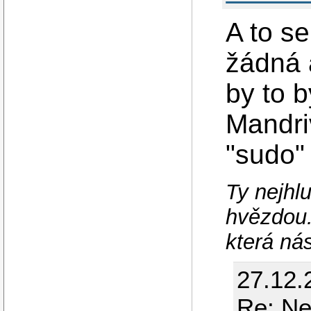
A to s
žádná 
by to 
Mandriv
"sudo" 
Ty nejhlu
hvězdou.
která ná
27.12.
Re: Ne