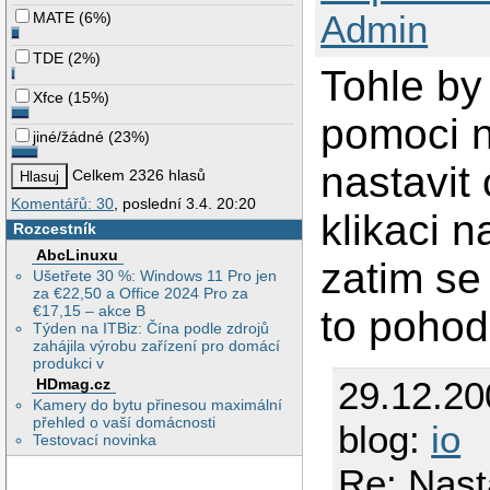
Admin
MATE
(
6%
)
TDE
(
2%
)
Tohle by
Xfce
(
15%
)
pomoci 
jiné/žádné
(
23%
)
nastavit
Celkem 2326 hlasů
Komentářů: 30
, poslední 3.4. 20:20
klikaci 
Rozcestník
AbcLinuxu
zatim se 
Ušetřete 30 %: Windows 11 Pro jen
za €22,50 a Office 2024 Pro za
€17,15 – akce B
to pohodl
Týden na ITBiz: Čína podle zdrojů
zahájila výrobu zařízení pro domácí
produkci v
29.12.2
HDmag.cz
Kamery do bytu přinesou maximální
přehled o vaší domácnosti
blog:
io
Testovací novinka
Re: Nast