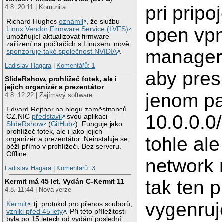
pri pripo
4.8. 20:11 | Komunita
Richard Hughes
oznámil
, že službu
open vpn
Linux Vendor Firmware Service (LVFS)
umožňující aktualizovat firmware
zařízení na počítačích s Linuxem, nově
manageru
sponzoruje také společnost NVIDIA
.
Ladislav Hagara
|
Komentářů: 1
aby pres 
SlideRshow, prohlížeč fotek, ale i
jejich organizér a prezentátor
jenom pa
4.8. 12:22 | Zajímavý software
Edvard Rejthar na blogu zaměstnanců
10.0.0.0
CZ.NIC
představil
svou aplikaci
SlideRshow
(
GitHub
). Funguje jako
prohlížeč fotek, ale i jako jejich
tohle al
organizér a prezentátor. Neinstaluje se,
běží přímo v prohlížeči. Bez serveru.
Offline.
network
Ladislav Hagara
|
Komentářů: 3
tak ten p
Kermit má 45 let. Vydán C-Kermit 11
4.8. 11:44 | Nová verze
vygenruj
Kermit
, tj. protokol pro přenos souborů,
vznikl před 45 lety
. Při této příležitosti
byla po 15 letech od vydání poslední