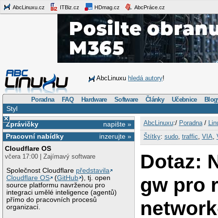
AbcLinuxu.cz
ITBiz.cz
HDmag.cz
AbcPráce.cz
AbcLinuxu
hledá autory
!
Poradna
FAQ
Hardware
Software
Články
Učebnice
Blog
Styl
×
AbcLinuxu
:/
Poradna
/
Lin
Zprávičky
napište »
Pracovní nabídky
inzerujte »
Štítky
:
sudo
,
traffic
,
VIA
,
Cloudflare OS
Dotaz: 
včera 17:00 | Zajímavý software
Společnost Cloudflare
představila
gw pro 
Cloudflare OS
(
GitHub
), tj. open
source platformu navrženou pro
integraci umělé inteligence (agentů)
přímo do pracovních procesů
network
organizací.