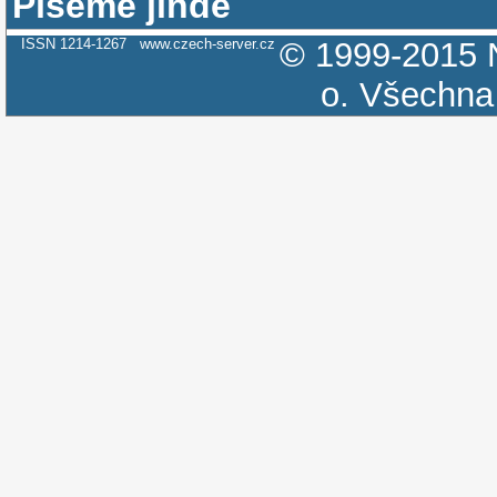
Píšeme jinde
ISSN 1214-1267
www.czech-server.cz
© 1999-2015
o.
Všechna 