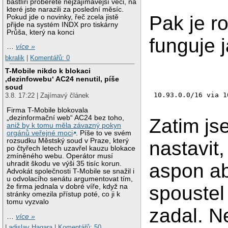
bastlíři proberete nejzajímavější věci, na
které jste narazili za poslední měsíc.
Pak je r
Pokud jde o novinky, řeč zcela jistě
přijde na systém INDX pro tiskárny
Průša, který na konci
funguje 
…
více »
bkralik
|
Komentářů: 0
T-Mobile nikdo k blokaci
‚dezinfowebu‘ AC24 nenutil, píše
soud
10.93.0.0/16 via 1
3.8. 17:22 | Zajímavý článek
Firma T-Mobile blokovala
„dezinformační web“ AC24 bez toho,
Zatim js
aniž by k tomu měla závazný pokyn
orgánů veřejné moci
. Píše to ve svém
rozsudku Městský soud v Praze, který
nastavit
po čtyřech letech uzavřel kauzu blokace
zmíněného webu. Operátor musí
uhradit škodu ve výši 35 tisíc korun.
aspon ab
Advokát společnosti T-Mobile se snažil i
u odvolacího senátu argumentovat tím,
spoustel 
že firma jednala v dobré víře, když na
stránky omezila přístup poté, co ji k
tomu vyzvalo
zadal. N
…
více »
Ladislav Hagara
|
Komentářů: 50