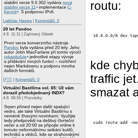
routu:
stabilní verze 9.0.302 vydána
nová
stabilní verze 11
implementace
C-
Kermit
. S podporou IPv6.
Ladislav Hagara
|
Komentářů: 0
20 let Pandoc
4.8. 11:11 | Zajímavý článek
10.0.0.0/8 dev tap
První verze konverzního nástroje
Pandoc
byla vydána před 20 lety. Jeho
autor John MacFarlane při tomto výročí
rekapituluje
jednotlivé etapy vývoje
kde chyb
a přidávání nových funkcí – rozšíření
nejen Markdownu a podporu mnoha
dalších formátů.
traffic j
|🇵🇸
|
Komentářů: 0
Virtuální Bastlírna vol. 65: Už vám
smazat a
dorazil předobjednaný INDX?
4.8. 00:55 | Pozvánky
Srpen přinesl nejen další spalující
vedro, ale také Virtuální Bastlírnu s
neméně žhavými novinkami. Využijte
tedy předpovědi na deštivý čtvrteční
sudo route add -ne
večer a od 20:00 se připojte online k
tomuto neformálnímu setkání kutilů,
techniků a vědců, kde se strahovskými