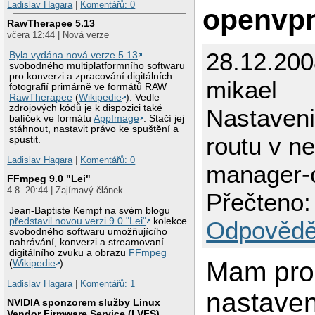
Ladislav Hagara
|
Komentářů: 0
openvp
RawTherapee 5.13
včera 12:44 | Nová verze
28.12.200
Byla vydána nová verze 5.13
svobodného multiplatformního softwaru
pro konverzi a zpracování digitálních
mikael
fotografií primárně ve formátů RAW
RawTherapee
(
Wikipedie
). Vedle
zdrojových kódů je k dispozici také
Nastaveni
balíček ve formátu
AppImage
. Stačí jej
stáhnout, nastavit právo ke spuštění a
routu v n
spustit.
Ladislav Hagara
|
Komentářů: 0
manager-
FFmpeg 9.0 "Lei"
4.8. 20:44 | Zajímavý článek
Přečteno:
Jean-Baptiste Kempf na svém blogu
představil novou verzi 9.0 "Lei"
kolekce
Odpovědě
svobodného softwaru umožňujícího
nahrávání, konverzi a streamovaní
digitálního zvuku a obrazu
FFmpeg
Mam pro
(
Wikipedie
).
Ladislav Hagara
|
Komentářů: 1
nastaven
NVIDIA sponzorem služby Linux
Vendor Firmware Service (LVFS)