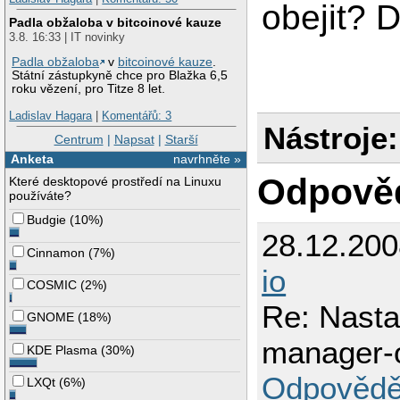
obejit? D
Padla obžaloba v bitcoinové kauze
3.8. 16:33 | IT novinky
Padla obžaloba
v
bitcoinové kauze
.
Státní zástupkyně chce pro Blažka 6,5
roku vězení, pro Titze 8 let.
Ladislav Hagara
|
Komentářů: 3
Nástroje:
Centrum
|
Napsat
|
Starší
Anketa
navrhněte »
Odpově
Které desktopové prostředí na Linuxu
používáte?
Budgie
(
10%
)
28.12.20
Cinnamon
(
7%
)
io
COSMIC
(
2%
)
Re: Nasta
GNOME
(
18%
)
manager-
KDE Plasma
(
30%
)
Odpovědě
LXQt
(
6%
)