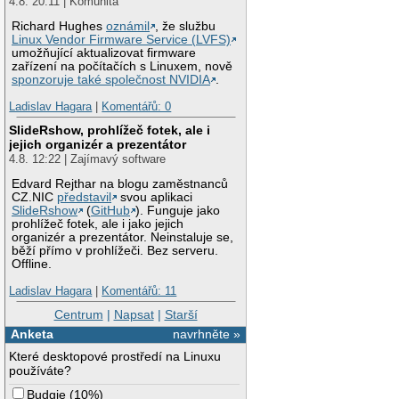
4.8. 20:11 | Komunita
Richard Hughes
oznámil
, že službu
Linux Vendor Firmware Service (LVFS)
umožňující aktualizovat firmware
zařízení na počítačích s Linuxem, nově
sponzoruje také společnost NVIDIA
.
Ladislav Hagara
|
Komentářů: 0
SlideRshow, prohlížeč fotek, ale i
jejich organizér a prezentátor
4.8. 12:22 | Zajímavý software
Edvard Rejthar na blogu zaměstnanců
CZ.NIC
představil
svou aplikaci
SlideRshow
(
GitHub
). Funguje jako
prohlížeč fotek, ale i jako jejich
organizér a prezentátor. Neinstaluje se,
běží přímo v prohlížeči. Bez serveru.
Offline.
Ladislav Hagara
|
Komentářů: 11
Centrum
|
Napsat
|
Starší
Anketa
navrhněte »
Které desktopové prostředí na Linuxu
používáte?
Budgie
(
10%
)