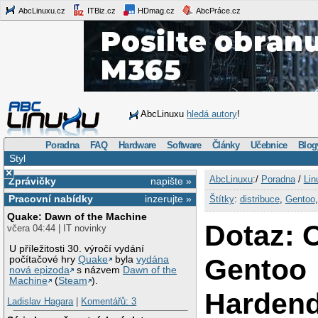
AbcLinuxu.cz
ITBiz.cz
HDmag.cz
AbcPráce.cz
AbcLinuxu
hledá autory
!
Poradna
FAQ
Hardware
Software
Články
Učebnice
Blog
Styl
×
AbcLinuxu
:/
Poradna
/
Lin
Zprávičky
napište »
Pracovní nabídky
inzerujte »
Štítky
:
distribuce
,
Gentoo
Quake: Dawn of the Machine
Dotaz: 
včera 04:44 | IT novinky
U příležitosti 30. výročí vydání
Gentoo
počítačové hry
Quake
byla
vydána
nová epizoda
s názvem
Dawn of the
Machine
(
Steam
).
Harden
Ladislav Hagara
|
Komentářů: 3