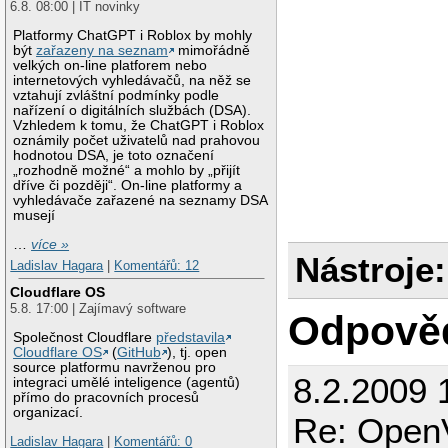
6.8. 08:00 | IT novinky
Platformy ChatGPT i Roblox by mohly
být
zařazeny na seznam
mimořádně
velkých on-line platforem nebo
internetových vyhledávačů, na něž se
vztahují zvláštní podmínky podle
nařízení o digitálních službách (DSA).
Vzhledem k tomu, že ChatGPT i Roblox
oznámily počet uživatelů nad prahovou
hodnotou DSA, je toto označení
„rozhodně možné“ a mohlo by „přijít
dříve či později“. On-line platformy a
vyhledávače zařazené na seznamy DSA
musejí
…
více »
Nástroje:
Ladislav Hagara
|
Komentářů: 12
Cloudflare OS
5.8. 17:00 | Zajímavý software
Odpově
Společnost Cloudflare
představila
Cloudflare OS
(
GitHub
), tj. open
source platformu navrženou pro
8.2.2009 
integraci umělé inteligence (agentů)
přímo do pracovních procesů
organizací.
Re: Open
Ladislav Hagara
|
Komentářů: 0