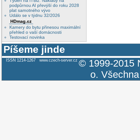
Týden na ITBiz: Náklady na
podpůrnou AI převýší do roku 2028
plat samotného vývo
Událo se v týdnu 32/2026
HDmag.cz
Kamery do bytu přinesou maximální
přehled o vaší domácnosti
Testovací novinka
Píšeme jinde
ISSN 1214-1267
www.czech-server.cz
© 1999-2015
o.
Všechna 