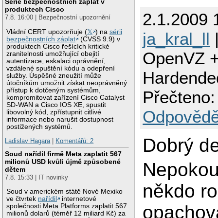
Série bezpečnostních záplat v
produktech Cisco
2.1.2009 
7.8. 16:00 | Bezpečnostní upozornění
Vládní CERT upozorňuje (
𝕏
) na
sérii
ja_kral_ll
|
bezpečnostních záplat
(CVSS 9.9) v
produktech Cisco řešících kritické
OpenVZ +
zranitelnosti umožňující obejití
autentizace, eskalaci oprávnění,
vzdálené spuštění kódu a odepření
Hardende
služby. Úspěšné zneužití může
útočníkům umožnit získat neoprávněný
přístup k dotčeným systémům,
Přečteno:
kompromitovat zařízení Cisco Catalyst
SD-WAN a Cisco IOS XE, spustit
Odpovědě
libovolný kód, zpřístupnit citlivé
informace nebo narušit dostupnost
postižených systémů.
Dobrý d
Ladislav Hagara
|
Komentářů: 2
Soud nařídil firmě Meta zaplatit 567
milionů USD kvůli újmě způsobené
Nepokou
dětem
7.8. 15:33 | IT novinky
někdo ro
Soud v americkém státě Nové Mexiko
ve čtvrtek
nařídil
internetové
opachov
společnosti Meta Platforms zaplatit 567
milionů dolarů (téměř 12 miliard Kč) za