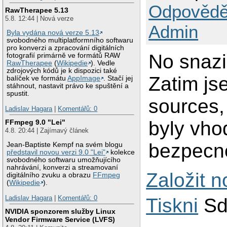
Odpovědě
RawTherapee 5.13
5.8. 12:44 | Nová verze
Admin
Byla vydána nová verze 5.13
svobodného multiplatformního softwaru
pro konverzi a zpracování digitálních
No snazi
fotografií primárně ve formátů RAW
RawTherapee
(
Wikipedie
). Vedle
zdrojových kódů je k dispozici také
Zatim js
balíček ve formátu
AppImage
. Stačí jej
stáhnout, nastavit právo ke spuštění a
spustit.
sources,
Ladislav Hagara
|
Komentářů: 0
byly vho
FFmpeg 9.0 "Lei"
4.8. 20:44 | Zajímavý článek
bezpecno
Jean-Baptiste Kempf na svém blogu
představil novou verzi 9.0 "Lei"
kolekce
svobodného softwaru umožňujícího
nahrávání, konverzi a streamovaní
Založit 
digitálního zvuku a obrazu
FFmpeg
(
Wikipedie
).
Ladislav Hagara
|
Komentářů: 0
Tiskni
Sd
NVIDIA sponzorem služby Linux
Vendor Firmware Service (LVFS)