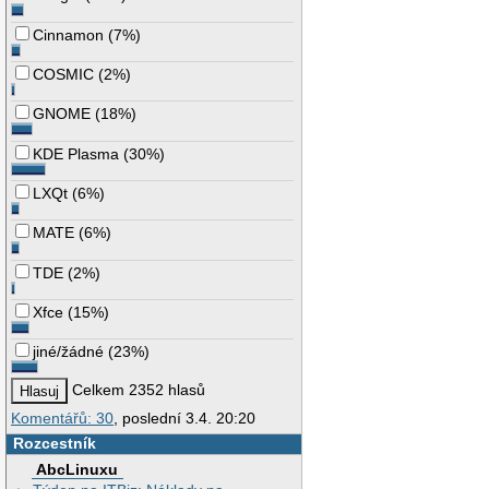
Cinnamon
(
7%
)
COSMIC
(
2%
)
GNOME
(
18%
)
KDE Plasma
(
30%
)
LXQt
(
6%
)
MATE
(
6%
)
TDE
(
2%
)
Xfce
(
15%
)
jiné/žádné
(
23%
)
Celkem 2352 hlasů
Komentářů: 30
, poslední 3.4. 20:20
Rozcestník
AbcLinuxu