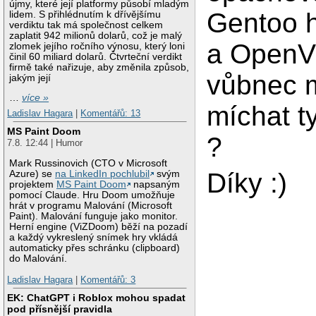
újmy, které její platformy působí mladým
Gentoo 
lidem. S přihlédnutím k dřívějšímu
verdiktu tak má společnost celkem
zaplatit 942 milionů dolarů, což je malý
a OpenV
zlomek jejího ročního výnosu, který loni
činil 60 miliard dolarů. Čtvrteční verdikt
firmě také nařizuje, aby změnila způsob,
vůbnec 
jakým její
…
více »
míchat t
Ladislav Hagara
|
Komentářů: 13
MS Paint Doom
?
7.8. 12:44 | Humor
Mark Russinovich (CTO v Microsoft
Díky :)
Azure) se
na LinkedIn pochlubil
svým
projektem
MS Paint Doom
napsaným
pomocí Claude. Hru Doom umožňuje
hrát v programu Malování (Microsoft
Paint). Malování funguje jako monitor.
Herní engine (ViZDoom) běží na pozadí
a každý vykreslený snímek hry vkládá
automaticky přes schránku (clipboard)
do Malování.
Ladislav Hagara
|
Komentářů: 3
EK: ChatGPT i Roblox mohou spadat
pod přísnější pravidla