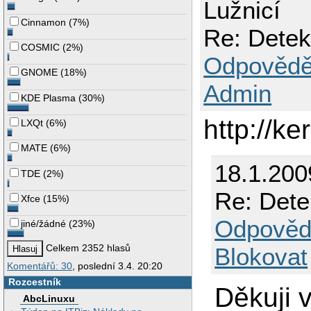
Lužnicí
Cinnamon
(
7%
)
Re: Detek
COSMIC
(
2%
)
Odpovědě
GNOME
(
18%
)
Admin
KDE Plasma
(
30%
)
http://ke
LXQt
(
6%
)
MATE
(
6%
)
18.1.200
TDE
(
2%
)
Re: Dete
Xfce
(
15%
)
Odpověd
jiné/žádné
(
23%
)
Celkem 2352 hlasů
Blokovat
Komentářů: 30
, poslední 3.4. 20:20
Rozcestník
Děkuji 
AbcLinuxu