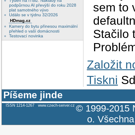
Týden na ITBiz: Náklady na
sem to v
podpůrnou AI převýší do roku 2028
plat samotného vývo
Událo se v týdnu 32/2026
default
HDmag.cz
Kamery do bytu přinesou maximální
Stačilo 
přehled o vaší domácnosti
Testovací novinka
Problém
Založit 
Tiskni
Sd
Píšeme jinde
ISSN 1214-1267
www.czech-server.cz
© 1999-2015
o.
Všechna 