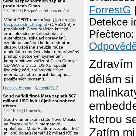
Série bezpečnostních záplat v
produktech Cisco
ForrestG
|
7.8. 16:00 | Bezpečnostní upozornění
Detekce i
Vládní CERT upozorňuje (
𝕏
) na
sérii
bezpečnostních záplat
(CVSS 9.9) v
produktech Cisco řešících kritické
Přečteno:
zranitelnosti umožňující obejití
autentizace, eskalaci oprávnění,
Odpovědě
vzdálené spuštění kódu a odepření
služby. Úspěšné zneužití může
útočníkům umožnit získat neoprávněný
přístup k dotčeným systémům,
Zdravím 
kompromitovat zařízení Cisco Catalyst
SD-WAN a Cisco IOS XE, spustit
libovolný kód, zpřístupnit citlivé
informace nebo narušit dostupnost
dělám si
postižených systémů.
Ladislav Hagara
|
Komentářů: 2
malinkat
Soud nařídil firmě Meta zaplatit 567
milionů USD kvůli újmě způsobené
embedde
dětem
7.8. 15:33 | IT novinky
kterou s
Soud v americkém státě Nové Mexiko
ve čtvrtek
nařídil
internetové
Zatím mi
společnosti Meta Platforms zaplatit 567
milionů dolarů (téměř 12 miliard Kč) za