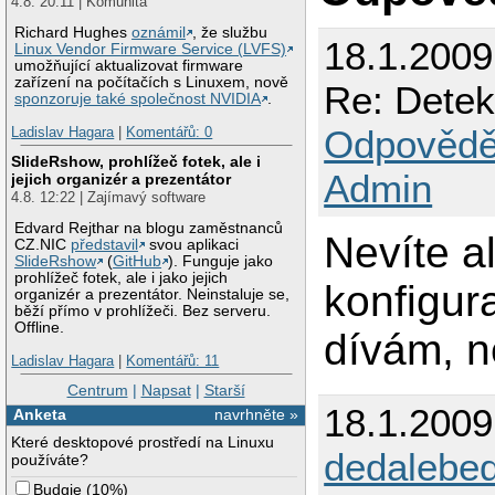
4.8. 20:11 | Komunita
Richard Hughes
oznámil
, že službu
18.1.2009
Linux Vendor Firmware Service (LVFS)
umožňující aktualizovat firmware
zařízení na počítačích s Linuxem, nově
Re: Detek
sponzoruje také společnost NVIDIA
.
Odpovědě
Ladislav Hagara
|
Komentářů: 0
SlideRshow, prohlížeč fotek, ale i
Admin
jejich organizér a prezentátor
4.8. 12:22 | Zajímavý software
Edvard Rejthar na blogu zaměstnanců
Nevíte a
CZ.NIC
představil
svou aplikaci
SlideRshow
(
GitHub
). Funguje jako
prohlížeč fotek, ale i jako jejich
konfigur
organizér a prezentátor. Neinstaluje se,
běží přímo v prohlížeči. Bez serveru.
Offline.
dívám, n
Ladislav Hagara
|
Komentářů: 11
Centrum
|
Napsat
|
Starší
18.1.200
Anketa
navrhněte »
Které desktopové prostředí na Linuxu
dedalebe
používáte?
Budgie
(
10%
)