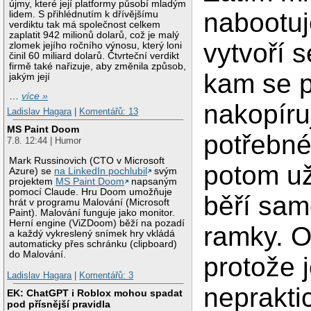
újmy, které její platformy působí mladým
nabootu
lidem. S přihlédnutím k dřívějšímu
verdiktu tak má společnost celkem
zaplatit 942 milionů dolarů, což je malý
vytvoří 
zlomek jejího ročního výnosu, který loni
činil 60 miliard dolarů. Čtvrteční verdikt
firmě také nařizuje, aby změnila způsob,
kam se p
jakým její
…
více »
nakopíru
Ladislav Hagara
|
Komentářů: 13
MS Paint Doom
potřebné
7.8. 12:44 | Humor
Mark Russinovich (CTO v Microsoft
potom u
Azure) se
na LinkedIn pochlubil
svým
projektem
MS Paint Doom
napsaným
pomocí Claude. Hru Doom umožňuje
běří sam
hrát v programu Malování (Microsoft
Paint). Malování funguje jako monitor.
Herní engine (ViZDoom) běží na pozadí
ramky. 
a každý vykreslený snímek hry vkládá
automaticky přes schránku (clipboard)
do Malování.
protože 
Ladislav Hagara
|
Komentářů: 3
neprakti
EK: ChatGPT i Roblox mohou spadat
pod přísnější pravidla