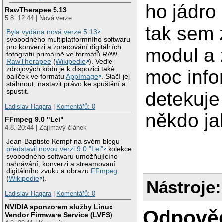
ho jádro
RawTherapee 5.13
5.8. 12:44 | Nová verze
tak sem 
Byla vydána nová verze 5.13
svobodného multiplatformního softwaru
pro konverzi a zpracování digitálních
modul a 
fotografií primárně ve formátů RAW
RawTherapee
(
Wikipedie
). Vedle
zdrojových kódů je k dispozici také
moc info
balíček ve formátu
AppImage
. Stačí jej
stáhnout, nastavit právo ke spuštění a
spustit.
detekuje
Ladislav Hagara
|
Komentářů: 0
někdo ja
FFmpeg 9.0 "Lei"
4.8. 20:44 | Zajímavý článek
Jean-Baptiste Kempf na svém blogu
představil novou verzi 9.0 "Lei"
kolekce
svobodného softwaru umožňujícího
nahrávání, konverzi a streamovaní
digitálního zvuku a obrazu
FFmpeg
(
Wikipedie
).
Nástroje:
Ladislav Hagara
|
Komentářů: 0
NVIDIA sponzorem služby Linux
Odpově
Vendor Firmware Service (LVFS)