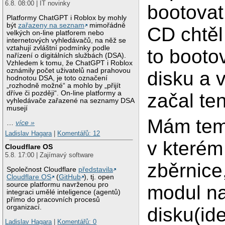
6.8. 08:00 | IT novinky
bootovat
Platformy ChatGPT i Roblox by mohly
být
zařazeny na seznam
mimořádně
CD chtěl
velkých on-line platforem nebo
internetových vyhledávačů, na něž se
vztahují zvláštní podmínky podle
to booto
nařízení o digitálních službách (DSA).
Vzhledem k tomu, že ChatGPT i Roblox
oznámily počet uživatelů nad prahovou
disku a v
hodnotou DSA, je toto označení
„rozhodně možné“ a mohlo by „přijít
dříve či později“. On-line platformy a
začal ten
vyhledávače zařazené na seznamy DSA
musejí
Mám teme
…
více »
Ladislav Hagara
|
Komentářů: 12
v kterém
Cloudflare OS
5.8. 17:00 | Zajímavý software
zběrnice
Společnost Cloudflare
představila
Cloudflare OS
(
GitHub
), tj. open
source platformu navrženou pro
modul na
integraci umělé inteligence (agentů)
přímo do pracovních procesů
organizací.
disku(id
Ladislav Hagara
|
Komentářů: 0