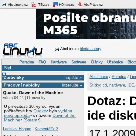
AbcLinuxu.cz
ITBiz.cz
HDmag.cz
AbcPráce.cz
AbcLinuxu
hledá autory
!
Poradna
FAQ
Hardware
Software
Články
Učebnice
Blog
Styl
×
AbcLinuxu
:/
Poradna
/
Lin
Zprávičky
napište »
Pracovní nabídky
inzerujte »
Štítky
:
cd
,
hardware
,
IDE
Quake: Dawn of the Machine
Dotaz: 
včera 04:44 | IT novinky
U příležitosti 30. výročí vydání
ide disk
počítačové hry
Quake
byla
vydána
nová epizoda
s názvem
Dawn of the
Machine
(
Steam
).
Ladislav Hagara
|
Komentářů: 3
17.1.2009