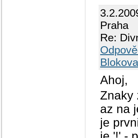
3.2.200
Praha
Re: Div
Odpově
Blokova
Ahoj,
Znaky z
az na 
je prv
je '!' 