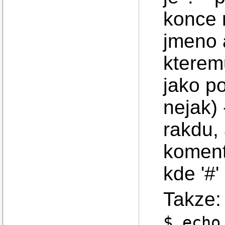
konce 
jmeno 
kterem
jako p
nejak) 
rakdu, 
koment
kde '#'
Takze:
$ echo