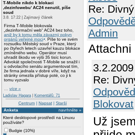
T-Mobile nikdo k blokaci
Re: Divný
‚dezinfowebu‘ AC24 nenutil, píše
soud
3.8. 17:22 | Zajímavý článek
Odpovědě
Firma T-Mobile blokovala
Admin
„dezinformační web“ AC24 bez toho,
aniž by k tomu měla závazný pokyn
orgánů veřejné moci
. Píše to ve svém
rozsudku Městský soud v Praze, který
Attachni
po čtyřech letech uzavřel kauzu blokace
zmíněného webu. Operátor musí
uhradit škodu ve výši 35 tisíc korun.
Advokát společnosti T-Mobile se snažil i
3.2.2009
u odvolacího senátu argumentovat tím,
že firma jednala v dobré víře, když na
stránky omezila přístup poté, co ji k
Re: Divn
tomu vyzvalo
Odpověd
…
více »
Ladislav Hagara
|
Komentářů: 71
Blokovat
Centrum
|
Napsat
|
Starší
Anketa
navrhněte »
Už jsem 
Které desktopové prostředí na Linuxu
používáte?
Budgie
(
10%
)
přijde m