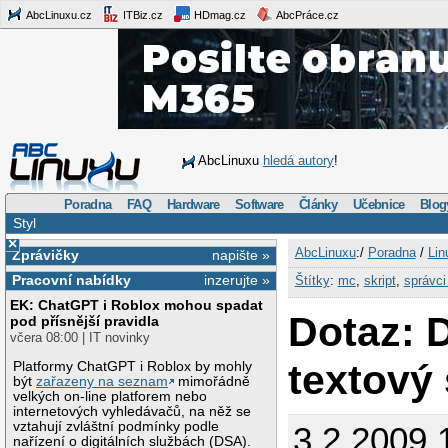
AbcLinuxu.cz
ITBiz.cz
HDmag.cz
AbcPráce.cz
AbcLinuxu
hledá autory
!
Poradna
FAQ
Hardware
Software
Články
Učebnice
Blog
Styl
×
AbcLinuxu
:/
Poradna
/
Lin
Zprávičky
napište »
Pracovní nabídky
inzerujte »
Štítky
:
mc
,
skript
,
správci
EK: ChatGPT i Roblox mohou spadat
Dotaz: 
pod přísnější pravidla
včera 08:00 | IT novinky
textový
Platformy ChatGPT i Roblox by mohly
být
zařazeny na seznam
mimořádně
velkých on-line platforem nebo
internetových vyhledávačů, na něž se
vztahují zvláštní podmínky podle
3.2.2009 
nařízení o digitálních službách (DSA).