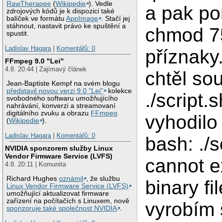
RawTherapee
(
Wikipedie
). Vedle
a pak p
zdrojových kódů je k dispozici také
balíček ve formátu
AppImage
. Stačí jej
stáhnout, nastavit právo ke spuštění a
chmod 7
spustit.
Ladislav Hagara
|
Komentářů: 0
příznaky
FFmpeg 9.0 "Lei"
4.8. 20:44 | Zajímavý článek
chtěl sou
Jean-Baptiste Kempf na svém blogu
představil novou verzi 9.0 "Lei"
kolekce
./script.s
svobodného softwaru umožňujícího
nahrávání, konverzi a streamovaní
digitálního zvuku a obrazu
FFmpeg
vyhodilo 
(
Wikipedie
).
Ladislav Hagara
|
Komentářů: 0
bash: ./s
NVIDIA sponzorem služby Linux
Vendor Firmware Service (LVFS)
cannot e
4.8. 20:11 | Komunita
Richard Hughes
oznámil
, že službu
binary fi
Linux Vendor Firmware Service (LVFS)
umožňující aktualizovat firmware
zařízení na počítačích s Linuxem, nově
vyrobím 
sponzoruje také společnost NVIDIA
.