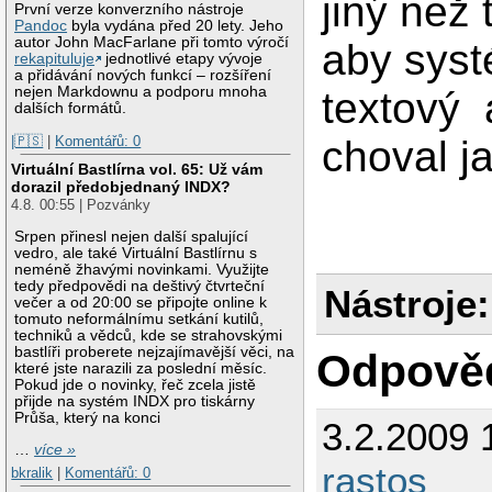
jiný než 
První verze konverzního nástroje
Pandoc
byla vydána před 20 lety. Jeho
autor John MacFarlane při tomto výročí
aby syst
rekapituluje
jednotlivé etapy vývoje
a přidávání nových funkcí – rozšíření
nejen Markdownu a podporu mnoha
textový 
dalších formátů.
|🇵🇸
|
Komentářů: 0
choval j
Virtuální Bastlírna vol. 65: Už vám
dorazil předobjednaný INDX?
4.8. 00:55 | Pozvánky
Srpen přinesl nejen další spalující
vedro, ale také Virtuální Bastlírnu s
neméně žhavými novinkami. Využijte
tedy předpovědi na deštivý čtvrteční
Nástroje:
večer a od 20:00 se připojte online k
tomuto neformálnímu setkání kutilů,
techniků a vědců, kde se strahovskými
bastlíři proberete nejzajímavější věci, na
Odpově
které jste narazili za poslední měsíc.
Pokud jde o novinky, řeč zcela jistě
přijde na systém INDX pro tiskárny
Průša, který na konci
3.2.2009 
…
více »
rastos
bkralik
|
Komentářů: 0