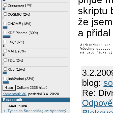
Cinnamon
(
7%
)
skriptu
COSMIC
(
2%
)
že jsem 
GNOME
(
18%
)
a přidal
KDE Plasma
(
30%
)
LXQt
(
6%
)
#!/bin/bash tak 
Všechny dosavadn
MATE
(
6%
)
má tato řádka vý
TDE
(
2%
)
Xfce
(
15%
)
3.2.200
jiné/žádné
(
23%
)
blog:
so
Celkem 2335 hlasů
Re: Div
Komentářů: 30
, poslední 3.4. 20:20
Rozcestník
Odpově
AbcLinuxu
Blokova
Týden na ScienceMag.cz: Vylepšený