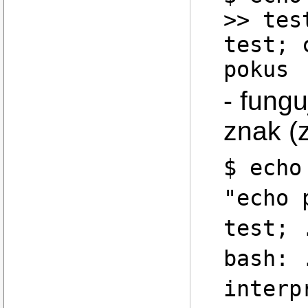
>> tes
test; 
pokus
- fungu
znak (
$ echo
"echo 
test; 
bash: 
interp