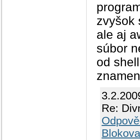
program
zvyšok 
ale aj a
súbor n
od shell
znamená
3.2.200
Re: Div
Odpově
Blokova