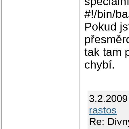
speciáln
#!/bin/ba
Pokud jst
přesměro
tak tam 
chybí.
3.2.2009
rastos
Re: Divn