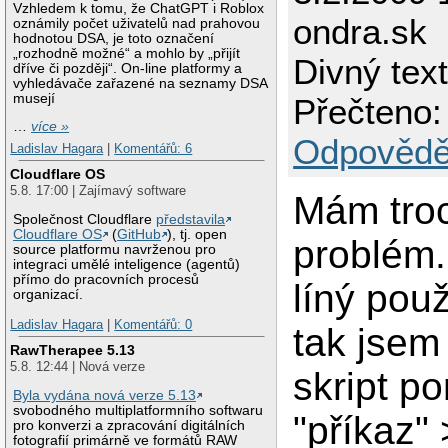
Vzhledem k tomu, že ChatGPT i Roblox
ondra.sk
oznámily počet uživatelů nad prahovou
hodnotou DSA, je toto označení
„rozhodně možné“ a mohlo by „přijít
Divný tex
dříve či později“. On-line platformy a
vyhledávače zařazené na seznamy DSA
musejí
Přečteno:
…
více »
Odpovědě
Ladislav Hagara
|
Komentářů: 6
Cloudflare OS
5.8. 17:00 | Zajímavý software
Mám tro
Společnost Cloudflare
představila
Cloudflare OS
(
GitHub
), tj. open
problém.
source platformu navrženou pro
integraci umělé inteligence (agentů)
přímo do pracovních procesů
líný použ
organizací.
Ladislav Hagara
|
Komentářů: 0
tak jsem 
RawTherapee 5.13
5.8. 12:44 | Nová verze
skript p
Byla vydána nová verze 5.13
svobodného multiplatformního softwaru
"příkaz" 
pro konverzi a zpracování digitálních
fotografií primárně ve formátů RAW