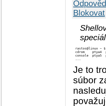
Odpověd
Blokovat
Shellov
speciá
r
astos@linux ~ $
cdrom    ptya4  
console  ptya5  
...
Je to tr
súbor z
nasledu
považuj