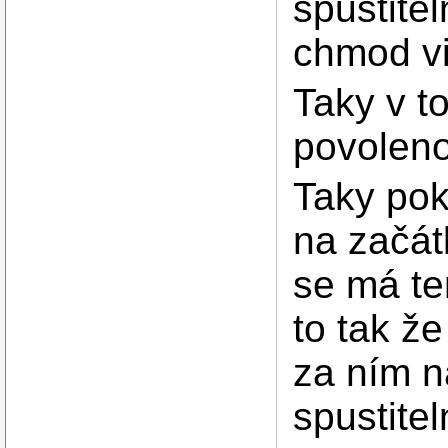
spustite
chmod v
Taky v t
povoleno
Taky pok
na začá
se má te
to tak ž
za ním n
spustite