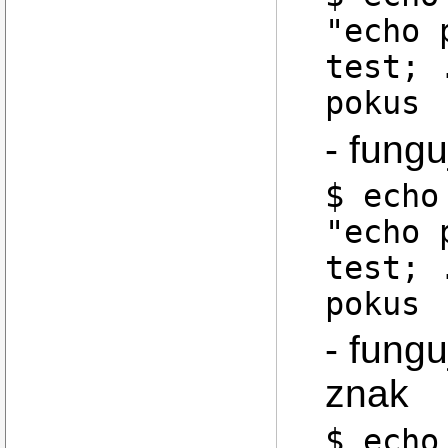
"echo 
test; 
pokus
- fungu
$ echo
"echo 
test; 
pokus
- fungu
znak
$ echo