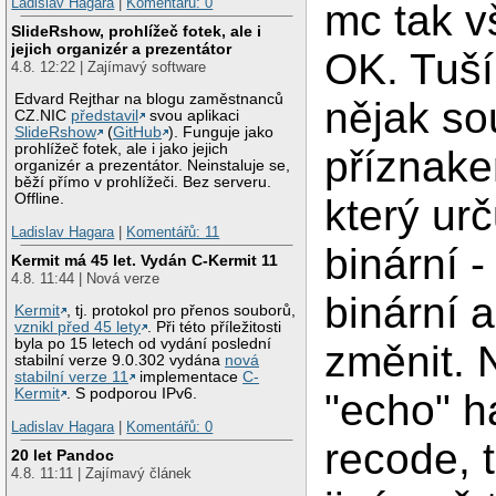
Ladislav Hagara
|
Komentářů: 0
mc tak v
SlideRshow, prohlížeč fotek, ale i
jejich organizér a prezentátor
OK. Tuší
4.8. 12:22 | Zajímavý software
Edvard Rejthar na blogu zaměstnanců
nějak so
CZ.NIC
představil
svou aplikaci
SlideRshow
(
GitHub
). Funguje jako
prohlížeč fotek, ale i jako jejich
příznak
organizér a prezentátor. Neinstaluje se,
běží přímo v prohlížeči. Bez serveru.
Offline.
který urč
Ladislav Hagara
|
Komentářů: 11
binární 
Kermit má 45 let. Vydán C-Kermit 11
4.8. 11:44 | Nová verze
binární a
Kermit
, tj. protokol pro přenos souborů,
vznikl před 45 lety
. Při této příležitosti
byla po 15 letech od vydání poslední
změnit. 
stabilní verze 9.0.302 vydána
nová
stabilní verze 11
implementace
C-
Kermit
. S podporou IPv6.
"echo" h
Ladislav Hagara
|
Komentářů: 0
recode, 
20 let Pandoc
4.8. 11:11 | Zajímavý článek