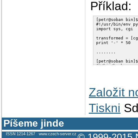
Příklad:
[petr@soban bin]$
#!/usr/bin/env py
import sys, cgi

transformed = [cg
print '-' * 50

........

[petr@soban bin]$
#!/bin/bash

if test $# -eq 2

then 

Založit 
...........

Tiskni
Sd
Píšeme jinde
ISSN 1214-1267
www.czech-server.cz
© 1999-2015