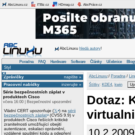
AbcLinuxu.cz
ITBiz.cz
HDmag.cz
AbcPráce.cz
AbcLinuxu
hledá autory
!
Poradna
FAQ
Hardware
Software
Články
Učebnice
Blog
Styl
×
AbcLinuxu
:/
Poradna
/
Lin
Zprávičky
napište »
Pracovní nabídky
inzerujte »
Štítky
:
KDE4
,
kwin
Up
Série bezpečnostních záplat v
Dotaz: 
produktech Cisco
včera 16:00 | Bezpečnostní upozornění
virtualn
Vládní CERT upozorňuje (
𝕏
) na
sérii
bezpečnostních záplat
(CVSS 9.9) v
produktech Cisco řešících kritické
zranitelnosti umožňující obejití
autentizace, eskalaci oprávnění,
10.2.2009
vzdálené spuštění kódu a odepření