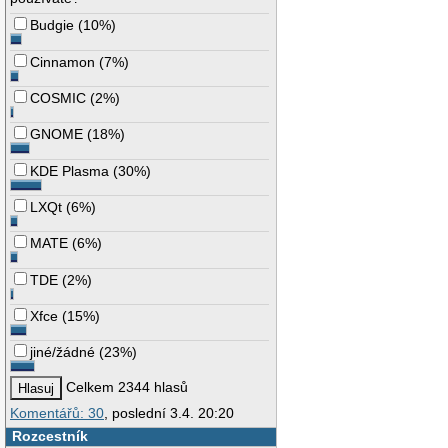
Budgie
(
10%
)
Cinnamon
(
7%
)
COSMIC
(
2%
)
GNOME
(
18%
)
KDE Plasma
(
30%
)
LXQt
(
6%
)
MATE
(
6%
)
TDE
(
2%
)
Xfce
(
15%
)
jiné/žádné
(
23%
)
Celkem 2344 hlasů
Komentářů: 30
, poslední 3.4. 20:20
Rozcestník