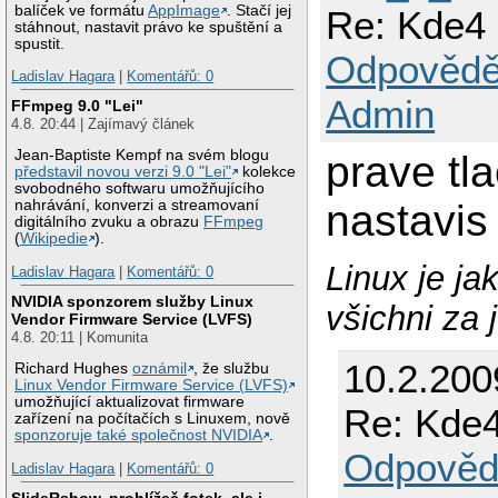
balíček ve formátu
AppImage
. Stačí jej
Re: Kde4 
stáhnout, nastavit právo ke spuštění a
spustit.
Odpovědě
Ladislav Hagara
|
Komentářů: 0
Admin
FFmpeg 9.0 "Lei"
4.8. 20:44 | Zajímavý článek
Jean-Baptiste Kempf na svém blogu
prave tl
představil novou verzi 9.0 "Lei"
kolekce
svobodného softwaru umožňujícího
nastavis
nahrávání, konverzi a streamovaní
digitálního zvuku a obrazu
FFmpeg
(
Wikipedie
).
Linux je ja
Ladislav Hagara
|
Komentářů: 0
NVIDIA sponzorem služby Linux
všichni za 
Vendor Firmware Service (LVFS)
4.8. 20:11 | Komunita
10.2.200
Richard Hughes
oznámil
, že službu
Linux Vendor Firmware Service (LVFS)
umožňující aktualizovat firmware
Re: Kde4
zařízení na počítačích s Linuxem, nově
sponzoruje také společnost NVIDIA
.
Odpověd
Ladislav Hagara
|
Komentářů: 0
SlideRshow, prohlížeč fotek, ale i