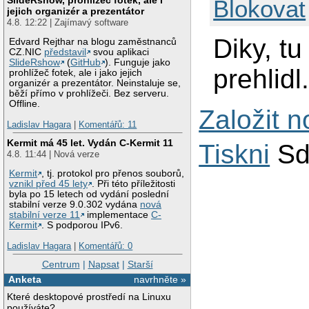
Blokovat
jejich organizér a prezentátor
4.8. 12:22 | Zajímavý software
Diky, t
Edvard Rejthar na blogu zaměstnanců
CZ.NIC
představil
svou aplikaci
SlideRshow
(
GitHub
). Funguje jako
prehlidl
prohlížeč fotek, ale i jako jejich
organizér a prezentátor. Neinstaluje se,
běží přímo v prohlížeči. Bez serveru.
Offline.
Založit 
Ladislav Hagara
|
Komentářů: 11
Kermit má 45 let. Vydán C-Kermit 11
Tiskni
Sd
4.8. 11:44 | Nová verze
Kermit
, tj. protokol pro přenos souborů,
vznikl před 45 lety
. Při této příležitosti
byla po 15 letech od vydání poslední
stabilní verze 9.0.302 vydána
nová
stabilní verze 11
implementace
C-
Kermit
. S podporou IPv6.
Ladislav Hagara
|
Komentářů: 0
Centrum
|
Napsat
|
Starší
Anketa
navrhněte »
Které desktopové prostředí na Linuxu
používáte?