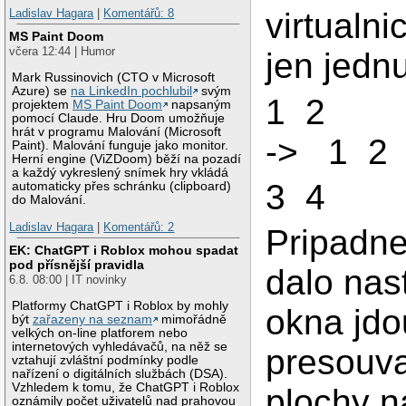
Ladislav Hagara
|
Komentářů: 8
virtualn
MS Paint Doom
včera 12:44 | Humor
jen jedn
Mark Russinovich (CTO v Microsoft
Azure) se
na LinkedIn pochlubil
svým
1 2
projektem
MS Paint Doom
napsaným
pomocí Claude. Hru Doom umožňuje
hrát v programu Malování (Microsoft
-> 1 2
Paint). Malování funguje jako monitor.
Herní engine (ViZDoom) běží na pozadí
a každý vykreslený snímek hry vkládá
3 4
automaticky přes schránku (clipboard)
do Malování.
Ladislav Hagara
|
Komentářů: 2
Pripadne
EK: ChatGPT i Roblox mohou spadat
pod přísnější pravidla
dalo nast
6.8. 08:00 | IT novinky
Platformy ChatGPT i Roblox by mohly
okna jdo
být
zařazeny na seznam
mimořádně
velkých on-line platforem nebo
internetových vyhledávačů, na něž se
presouva
vztahují zvláštní podmínky podle
nařízení o digitálních službách (DSA).
Vzhledem k tomu, že ChatGPT i Roblox
plochy n
oznámily počet uživatelů nad prahovou