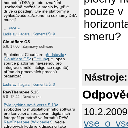
hodnotou DSA, je toto označení
„rozhodně možné“ a mohlo by „přijít
pouze v
dříve či později“. On-line platformy a
vyhledávače zařazené na seznamy DSA
musejí
horizont
…
více »
smeru?
Ladislav Hagara
|
Komentářů: 9
Cloudflare OS
5.8. 17:00 | Zajímavý software
Společnost Cloudflare
představila
Cloudflare OS
(
GitHub
), tj. open
source platformu navrženou pro
integraci umělé inteligence (agentů)
přímo do pracovních procesů
Nástroje:
organizací.
Ladislav Hagara
|
Komentářů: 0
Odpově
RawTherapee 5.13
5.8. 12:44 | Nová verze
Byla vydána nová verze 5.13
10.2.200
svobodného multiplatformního softwaru
pro konverzi a zpracování digitálních
fotografií primárně ve formátů RAW
vse_o_v
RawTherapee
(
Wikipedie
). Vedle
zdrojových kódů je k dispozici také