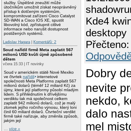
služby. Úspěšné zneužití může
shadowru
útočníkům umožnit získat neoprávněný
přístup k dotčeným systémům,
kompromitovat zařízení Cisco Catalyst
Kde4 kwin 
SD-WAN a Cisco IOS XE, spustit
libovolný kód, zpřístupnit citlivé
informace nebo narušit dostupnost
desktopy
postižených systémů.
Přečteno:
Ladislav Hagara
|
Komentářů: 2
Soud nařídil firmě Meta zaplatit 567
Odpovědě
milionů USD kvůli újmě způsobené
dětem
včera 15:33 | IT novinky
Dobry de
Soud v americkém státě Nové Mexiko
ve čtvrtek
nařídil
internetové
společnosti Meta Platforms zaplatit 567
nevite p
milionů dolarů (téměř 12 miliard Kč) za
újmy, které její platformy působí mladým
lidem. S přihlédnutím k dřívějšímu
nekdo, k
verdiktu tak má společnost celkem
zaplatit 942 milionů dolarů, což je malý
zlomek jejího ročního výnosu, který loni
dalo nas
činil 60 miliard dolarů. Čtvrteční verdikt
firmě také nařizuje, aby změnila způsob,
jakým její
mel mist
…
více »