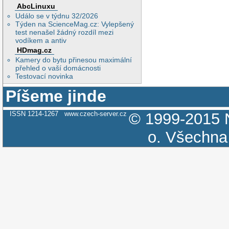
AbcLinuxu
Událo se v týdnu 32/2026
Týden na ScienceMag.cz: Vylepšený
test nenašel žádný rozdíl mezi
vodíkem a antiv
HDmag.cz
Kamery do bytu přinesou maximální
přehled o vaší domácnosti
Testovací novinka
Píšeme jinde
ISSN 1214-1267
www.czech-server.cz
© 1999-2015
o.
Všechna 