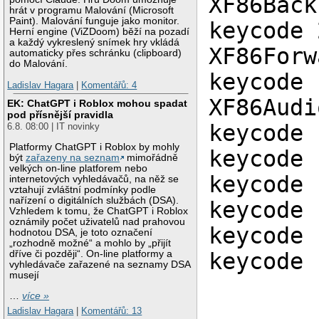
XF86Back
hrát v programu Malování (Microsoft
Paint). Malování funguje jako monitor.
keycode 
Herní engine (ViZDoom) běží na pozadí
a každý vykreslený snímek hry vkládá
XF86Forw
automaticky přes schránku (clipboard)
do Malování.
keycode 
Ladislav Hagara
|
Komentářů: 4
XF86Audi
EK: ChatGPT i Roblox mohou spadat
pod přísnější pravidla
keycode 
6.8. 08:00 | IT novinky
Platformy ChatGPT i Roblox by mohly
keycode 
být
zařazeny na seznam
mimořádně
velkých on-line platforem nebo
keycode 
internetových vyhledávačů, na něž se
vztahují zvláštní podmínky podle
nařízení o digitálních službách (DSA).
keycode 
Vzhledem k tomu, že ChatGPT i Roblox
oznámily počet uživatelů nad prahovou
keycode 
hodnotou DSA, je toto označení
„rozhodně možné“ a mohlo by „přijít
keycode 
dříve či později“. On-line platformy a
vyhledávače zařazené na seznamy DSA
musejí
…
více »
Ladislav Hagara
|
Komentářů: 13