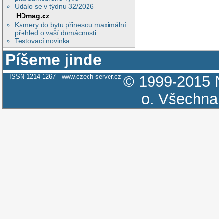
Událo se v týdnu 32/2026
HDmag.cz
Kamery do bytu přinesou maximální
přehled o vaší domácnosti
Testovací novinka
Píšeme jinde
ISSN 1214-1267
www.czech-server.cz
© 1999-2015
o.
Všechna 