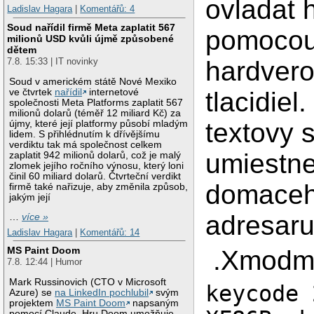
ovladat h
Ladislav Hagara
|
Komentářů: 4
Soud nařídil firmě Meta zaplatit 567
pomoco
milionů USD kvůli újmě způsobené
dětem
hardver
7.8. 15:33 | IT novinky
Soud v americkém státě Nové Mexiko
ve čtvrtek
nařídil
internetové
tlacidiel.
společnosti Meta Platforms zaplatit 567
milionů dolarů (téměř 12 miliard Kč) za
textovy 
újmy, které její platformy působí mladým
lidem. S přihlédnutím k dřívějšímu
verdiktu tak má společnost celkem
umiestn
zaplatit 942 milionů dolarů, což je malý
zlomek jejího ročního výnosu, který loni
činil 60 miliard dolarů. Čtvrteční verdikt
domace
firmě také nařizuje, aby změnila způsob,
jakým její
adresaru
…
více »
Ladislav Hagara
|
Komentářů: 14
MS Paint Doom
.Xmodm
7.8. 12:44 | Humor
Mark Russinovich (CTO v Microsoft
keycode 
Azure) se
na LinkedIn pochlubil
svým
projektem
MS Paint Doom
napsaným
pomocí Claude. Hru Doom umožňuje