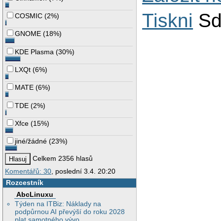
Tiskni
Sd
COSMIC
(
2%
)
GNOME
(
18%
)
KDE Plasma
(
30%
)
LXQt
(
6%
)
MATE
(
6%
)
TDE
(
2%
)
Xfce
(
15%
)
jiné/žádné
(
23%
)
Celkem 2356 hlasů
Komentářů: 30
, poslední 3.4. 20:20
Rozcestník
AbcLinuxu
Týden na ITBiz: Náklady na
podpůrnou AI převýší do roku 2028
plat samotného vývo