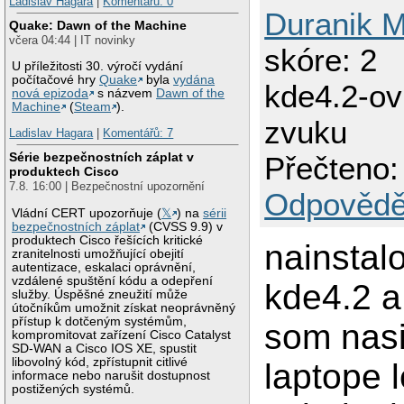
Ladislav Hagara
|
Komentářů: 0
Duranik M
Quake: Dawn of the Machine
včera 04:44 | IT novinky
skóre: 2
U příležitosti 30. výročí vydání
počítačové hry
Quake
byla
vydána
kde4.2-ov
nová epizoda
s názvem
Dawn of the
Machine
(
Steam
).
zvuku
Ladislav Hagara
|
Komentářů: 7
Série bezpečnostních záplat v
Přečteno:
produktech Cisco
7.8. 16:00 | Bezpečnostní upozornění
Odpovědě
Vládní CERT upozorňuje (
𝕏
) na
sérii
bezpečnostních záplat
(CVSS 9.9) v
produktech Cisco řešících kritické
nainstal
zranitelnosti umožňující obejití
autentizace, eskalaci oprávnění,
vzdálené spuštění kódu a odepření
kde4.2 a
služby. Úspěšné zneužití může
útočníkům umožnit získat neoprávněný
přístup k dotčeným systémům,
som nasi
kompromitovat zařízení Cisco Catalyst
SD-WAN a Cisco IOS XE, spustit
libovolný kód, zpřístupnit citlivé
laptope 
informace nebo narušit dostupnost
postižených systémů.