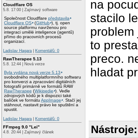
na pocud
Cloudflare OS
5.8. 17:00 | Zajímavý software
stacilo l
Společnost Cloudflare
představila
Cloudflare OS
(
GitHub
), tj. open
problem 
source platformu navrženou pro
integraci umělé inteligence (agentů)
přímo do pracovních procesů
to prest
organizací.
Ladislav Hagara
|
Komentářů: 0
preco. n
RawTherapee 5.13
5.8. 12:44 | Nová verze
hladat p
Byla vydána nová verze 5.13
svobodného multiplatformního softwaru
pro konverzi a zpracování digitálních
fotografií primárně ve formátů RAW
RawTherapee
(
Wikipedie
). Vedle
zdrojových kódů je k dispozici také
balíček ve formátu
AppImage
. Stačí jej
stáhnout, nastavit právo ke spuštění a
spustit.
Ladislav Hagara
|
Komentářů: 0
Nástroje:
FFmpeg 9.0 "Lei"
4.8. 20:44 | Zajímavý článek