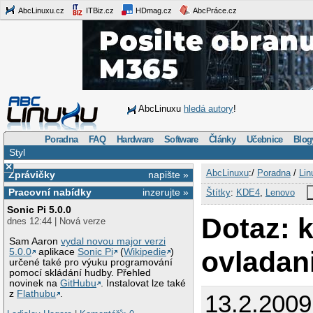
AbcLinuxu.cz
ITBiz.cz
HDmag.cz
AbcPráce.cz
AbcLinuxu
hledá autory
!
Poradna
FAQ
Hardware
Software
Články
Učebnice
Blog
Styl
×
AbcLinuxu
:/
Poradna
/
Lin
Zprávičky
napište »
Pracovní nabídky
inzerujte »
Štítky
:
KDE4
,
Lenovo
Sonic Pi 5.0.0
Dotaz: 
dnes 12:44 | Nová verze
Sam Aaron
vydal novou major verzi
ovladan
5.0.0
aplikace
Sonic Pi
(
Wikipedie
)
určené také pro výuku programování
pomocí skládání hudby. Přehled
novinek na
GitHubu
. Instalovat lze také
z
Flathubu
.
13.2.2009