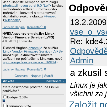
Jean-Baptiste Kempf na svém blogu
Odpově
představil novou verzi 9.0 "Lei"
kolekce
svobodného softwaru umožňujícího
nahrávání, konverzi a streamovaní
digitálního zvuku a obrazu
FFmpeg
13.2.200
(
Wikipedie
).
Ladislav Hagara
|
Komentářů: 0
vse_o_v
NVIDIA sponzorem služby Linux
Vendor Firmware Service (LVFS)
Re: kde4.
4.8. 20:11 | Komunita
Odpovědě
Richard Hughes
oznámil
, že službu
Linux Vendor Firmware Service (LVFS)
umožňující aktualizovat firmware
Admin
zařízení na počítačích s Linuxem, nově
sponzoruje také společnost NVIDIA
.
a zkusil
Ladislav Hagara
|
Komentářů: 0
Centrum
|
Napsat
|
Starší
Anketa
navrhněte »
Linux je ja
Které desktopové prostředí na Linuxu
používáte?
všichni za 
Budgie
(
10%
)
Založit 
Cinnamon
(
7%
)