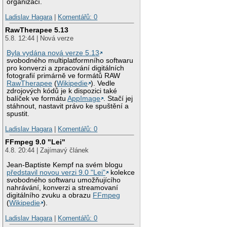
organizací.
Ladislav Hagara
|
Komentářů: 0
RawTherapee 5.13
5.8. 12:44 | Nová verze
Byla vydána nová verze 5.13
svobodného multiplatformního softwaru
pro konverzi a zpracování digitálních
fotografií primárně ve formátů RAW
RawTherapee
(
Wikipedie
). Vedle
zdrojových kódů je k dispozici také
balíček ve formátu
AppImage
. Stačí jej
stáhnout, nastavit právo ke spuštění a
spustit.
Ladislav Hagara
|
Komentářů: 0
FFmpeg 9.0 "Lei"
4.8. 20:44 | Zajímavý článek
Jean-Baptiste Kempf na svém blogu
představil novou verzi 9.0 "Lei"
kolekce
svobodného softwaru umožňujícího
nahrávání, konverzi a streamovaní
digitálního zvuku a obrazu
FFmpeg
(
Wikipedie
).
Ladislav Hagara
|
Komentářů: 0