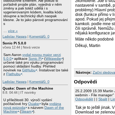
zkomolené. Jde o slož
odbouchne Enterem. Ale pokud si
pořádně projde plán, vyjedná v něm
nastavené v sambě, 
změny a pak totéž udělá i s
problémy) Hlavní prob
vygenerovaným kódem, kvalita kódu
disk (funkce přímo v l
stoupne a technický dluh naopak
apod. Pokud jej přejme
klesne. Je to jako párové programování
kamkoli. podle mne st
s
čili správně. Nemůžu 
…
více »
nějaká konfigurace j
Ladislav Hagara
|
Komentářů: 0
Máte někdo podobné 
Sonic Pi 5.0.0
Děkuji, Martin
včera 12:44 | Nová verze
Sam Aaron
vydal novou major verzi
5.0.0
aplikace
Sonic Pi
(
Wikipedie
)
určené také pro výuku programování
pomocí skládání hudby. Přehled
novinek na
GitHubu
. Instalovat lze také
Nástroje:
Začni sledova
z
Flathubu
.
Odpovědi
Ladislav Hagara
|
Komentářů: 0
Quake: Dawn of the Machine
25.2.2009 15:39 Martin 
8.8. 04:44 | IT novinky
webmin - File manager" 
Odpovědět
| |
Sbalit
|
Li
U příležitosti 30. výročí vydání
počítačové hry
Quake
byla
vydána
Tak je to ještě jinak.
nová epizoda
s názvem
Dawn of the
Machine
(
Steam
).
Download se zelenou š