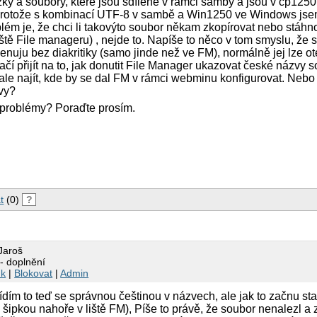
ky a soubory, které jsou sdílené v rámci samby a jsou v cp1250
protože s kombinací UTF-8 v sambě a Win1250 ve Windows jse
lém je, že chci li takovýto soubor někam zkopírovat nebo stáhno
iště File manageru) , nejde to. Napíše to něco v tom smyslu, že
nuju bez diakritiky (samo jinde než ve FM), normálně jej lze ote
ačí přijít na to, jak donutit File Manager ukazovat české názvy
ale najít, kde by se dal FM v rámci webminu konfigurovat. Nebo
avy?
problémy? Poraďte prosím.
t
(0)
?
Jaroš
- doplnění
nk
|
Blokovat
|
Admin
 Vídím to teď se správnou češtinou v názvech, ale jak to začnu sta
ipkou nahoře v liště FM), Píše to právě, že soubor nenalezl a 