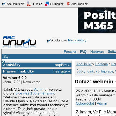
AbcLinuxu.cz
ITBiz.cz
HDmag.cz
AbcPráce.cz
AbcLinuxu
hledá autory
!
Poradna
FAQ
Hardware
Softw
Styl
×
AbcLinuxu
:/
Poradna
/
Lin
Zprávičky
napište »
Pracovní nabídky
inzerujte »
Štítky
:
disk
,
konfigurace
,
Adminer 6.0.0
Dotaz: webmin 
včera 17:22 | Nová verze
Jakub Vrána vydal
Adminer
ve verzi
25.2.2009 15:15 Martin 
6.0.0 s
více než 130 změnami
:
webmin - File manager"
"Většina změn vznikla s asistencí
Přečteno: 303×
Claude Opus 5. Někteří lidi se bojí, že AI
Odpovědět
|
Admin
asistence může kód zamořit technickým
dluhem. To je jistě pravda, pokud
Zdravím, Ve File Man
vývojář všechny změny bezduše