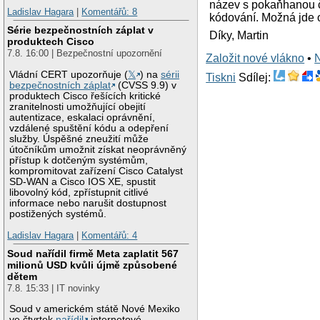
název s pokaňhanou č
Ladislav Hagara
|
Komentářů: 8
kódování. Možná jde 
Série bezpečnostních záplat v
Díky, Martin
produktech Cisco
7.8. 16:00 | Bezpečnostní upozornění
Založit nové vlákno
•
Vládní CERT upozorňuje (
𝕏
) na
sérii
Tiskni
Sdílej:
bezpečnostních záplat
(CVSS 9.9) v
produktech Cisco řešících kritické
zranitelnosti umožňující obejití
autentizace, eskalaci oprávnění,
vzdálené spuštění kódu a odepření
služby. Úspěšné zneužití může
útočníkům umožnit získat neoprávněný
přístup k dotčeným systémům,
kompromitovat zařízení Cisco Catalyst
SD-WAN a Cisco IOS XE, spustit
libovolný kód, zpřístupnit citlivé
informace nebo narušit dostupnost
postižených systémů.
Ladislav Hagara
|
Komentářů: 4
Soud nařídil firmě Meta zaplatit 567
milionů USD kvůli újmě způsobené
dětem
7.8. 15:33 | IT novinky
Soud v americkém státě Nové Mexiko
ve čtvrtek
nařídil
internetové