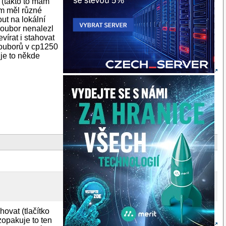
 (takto to mám
m měl různé
ut na lokální
 soubor nenalezl
vírat i stahovat
 souborů v cp1250
 je to někde
hovat (tlačítko
zopakuje to ten