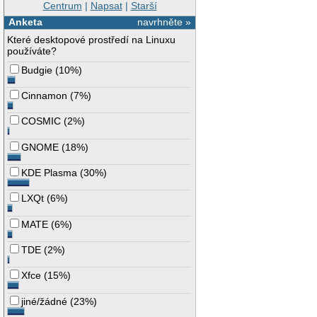
Centrum
|
Napsat
|
Starší
Anketa
navrhněte »
Které desktopové prostředí na Linuxu
používáte?
Budgie
(
10%
)
Cinnamon
(
7%
)
COSMIC
(
2%
)
GNOME
(
18%
)
KDE Plasma
(
30%
)
LXQt
(
6%
)
MATE
(
6%
)
TDE
(
2%
)
Xfce
(
15%
)
jiné/žádné
(
23%
)