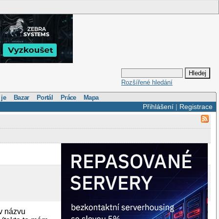
Rozšířené hledání
 je
Bazar
Portál
Práce
Mapa
Přihlášení
|
Registrace
v názvu