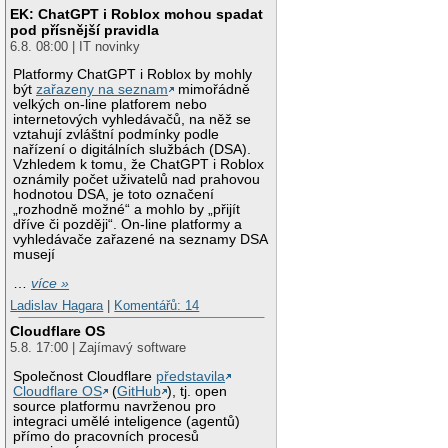
EK: ChatGPT i Roblox mohou spadat
pod přísnější pravidla
6.8. 08:00 | IT novinky
Platformy ChatGPT i Roblox by mohly
být
zařazeny na seznam
mimořádně
velkých on-line platforem nebo
internetových vyhledávačů, na něž se
vztahují zvláštní podmínky podle
nařízení o digitálních službách (DSA).
Vzhledem k tomu, že ChatGPT i Roblox
oznámily počet uživatelů nad prahovou
hodnotou DSA, je toto označení
„rozhodně možné“ a mohlo by „přijít
dříve či později“. On-line platformy a
vyhledávače zařazené na seznamy DSA
musejí
…
více »
Ladislav Hagara
|
Komentářů: 14
Cloudflare OS
5.8. 17:00 | Zajímavý software
Společnost Cloudflare
představila
Cloudflare OS
(
GitHub
), tj. open
source platformu navrženou pro
integraci umělé inteligence (agentů)
přímo do pracovních procesů