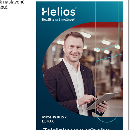
ak nastavené
bu).