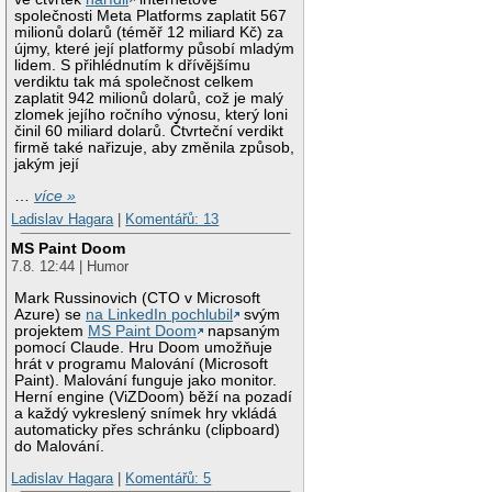
společnosti Meta Platforms zaplatit 567
milionů dolarů (téměř 12 miliard Kč) za
újmy, které její platformy působí mladým
lidem. S přihlédnutím k dřívějšímu
verdiktu tak má společnost celkem
zaplatit 942 milionů dolarů, což je malý
zlomek jejího ročního výnosu, který loni
činil 60 miliard dolarů. Čtvrteční verdikt
firmě také nařizuje, aby změnila způsob,
jakým její
…
více »
Ladislav Hagara
|
Komentářů: 13
MS Paint Doom
7.8. 12:44 | Humor
Mark Russinovich (CTO v Microsoft
Azure) se
na LinkedIn pochlubil
svým
projektem
MS Paint Doom
napsaným
pomocí Claude. Hru Doom umožňuje
hrát v programu Malování (Microsoft
Paint). Malování funguje jako monitor.
Herní engine (ViZDoom) běží na pozadí
a každý vykreslený snímek hry vkládá
automaticky přes schránku (clipboard)
do Malování.
Ladislav Hagara
|
Komentářů: 5