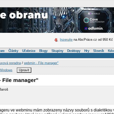
Inzerujte
na AbcPráce.cz od 950 Kč
are
Články
Učebnice
Blogy
Skupiny
Desktopy
Hry
Slovník
Kdo
uxová poradna
/
webmin - File manager"
Windows
Upravit
- File manager"
Jaroš
ageru ve webminu mám zobrazeny názvy souborů s diakritikou 