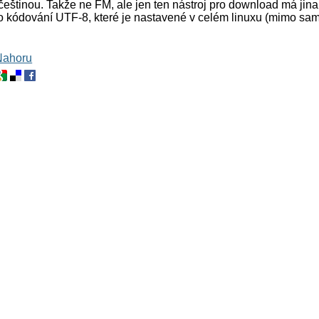
eštinou. Takže ne FM, ale jen ten nástroj pro download má jin
o kódování UTF-8, které je nastavené v celém linuxu (mimo sam
Nahoru