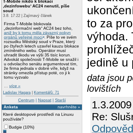
T-Mobile nikdo k blokaci
‚dezinfowebu‘ AC24 nenutil, píše
ukončení
soud
3.8. 17:22 | Zajímavý článek
to za pro
Firma T-Mobile blokovala
„dezinformační web“ AC24 bez toho,
výhoda.
aniž by k tomu měla závazný pokyn
orgánů veřejné moci
. Píše to ve svém
rozsudku Městský soud v Praze, který
prohlíže
po čtyřech letech uzavřel kauzu blokace
zmíněného webu. Operátor musí
uhradit škodu ve výši 35 tisíc korun.
jedině u 
Advokát společnosti T-Mobile se snažil i
u odvolacího senátu argumentovat tím,
že firma jednala v dobré víře, když na
stránky omezila přístup poté, co ji k
data jsou 
tomu vyzvalo
lovištích
…
více »
Ladislav Hagara
|
Komentářů: 71
Centrum
|
Napsat
|
Starší
1.3.2009
Anketa
navrhněte »
Re: Sluš
Které desktopové prostředí na Linuxu
používáte?
Odpověd
Budgie
(
10%
)