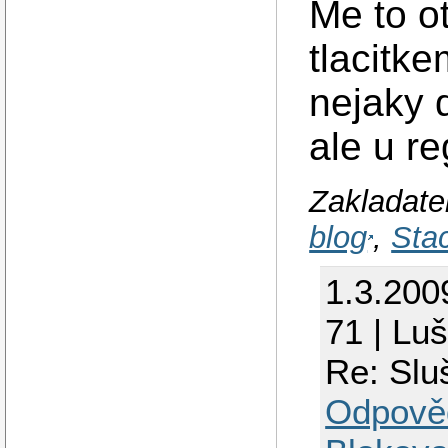
Me to o
tlacitk
nejaky 
ale u re
Zakladatel
blog
,
Sta
1.3.200
71 | Lu
Re: Slu
Odpově