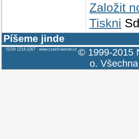
Založit 
Tiskni
Sd
Píšeme jinde
ISSN 1214-1267
www.czech-server.cz
© 1999-2015
o.
Všechna 