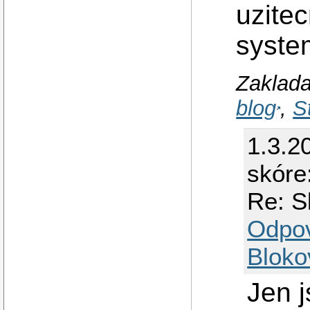
uzite
syste
Zaklada
blog
,
S
1.3.2
skóre
Re: S
Odpo
Bloko
Jen j