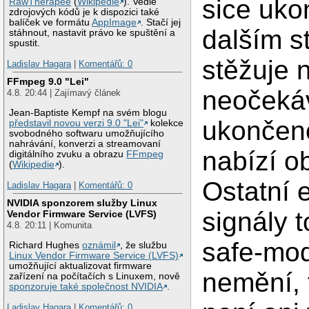
sice ukon
RawTherapee
(
Wikipedie
). Vedle
zdrojových kódů je k dispozici také
balíček ve formátu
AppImage
. Stačí jej
dalším st
stáhnout, nastavit právo ke spuštění a
spustit.
stěžuje 
Ladislav Hagara
|
Komentářů: 0
FFmpeg 9.0 "Lei"
neočeká
4.8. 20:44 | Zajímavý článek
Jean-Baptiste Kempf na svém blogu
ukončeno
představil novou verzi 9.0 "Lei"
kolekce
svobodného softwaru umožňujícího
nahrávání, konverzi a streamovaní
nabízí o
digitálního zvuku a obrazu
FFmpeg
(
Wikipedie
).
Ostatní e
Ladislav Hagara
|
Komentářů: 0
NVIDIA sponzorem služby Linux
signály t
Vendor Firmware Service (LVFS)
4.8. 20:11 | Komunita
safe-mod
Richard Hughes
oznámil
, že službu
Linux Vendor Firmware Service (LVFS)
umožňující aktualizovat firmware
nemění, 
zařízení na počítačích s Linuxem, nově
sponzoruje také společnost NVIDIA
.
Ladislav Hagara
|
Komentářů: 0