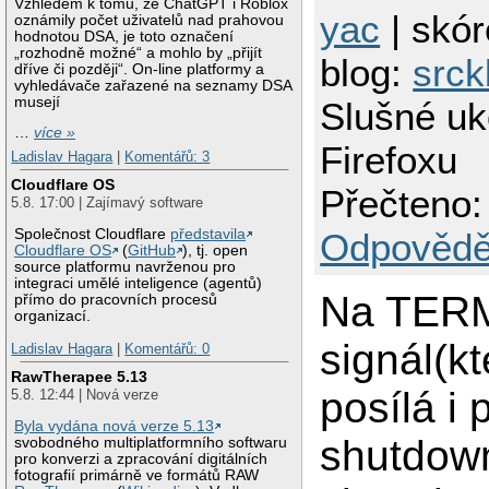
Vzhledem k tomu, že ChatGPT i Roblox
yac
| skór
oznámily počet uživatelů nad prahovou
hodnotou DSA, je toto označení
„rozhodně možné“ a mohlo by „přijít
blog:
srck
dříve či později“. On-line platformy a
vyhledávače zařazené na seznamy DSA
musejí
Slušné uk
…
více »
Firefoxu
Ladislav Hagara
|
Komentářů: 3
Cloudflare OS
Přečteno:
5.8. 17:00 | Zajímavý software
Společnost Cloudflare
představila
Odpovědě
Cloudflare OS
(
GitHub
), tj. open
source platformu navrženou pro
integraci umělé inteligence (agentů)
Na TER
přímo do pracovních procesů
organizací.
signál(kt
Ladislav Hagara
|
Komentářů: 0
RawTherapee 5.13
posílá i p
5.8. 12:44 | Nová verze
Byla vydána nová verze 5.13
shutdown
svobodného multiplatformního softwaru
pro konverzi a zpracování digitálních
fotografií primárně ve formátů RAW