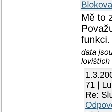
Blokova
Mě to 
Považu
funkci.
data jso
lovištích
1.3.20
71 | L
Re: Sl
Odpov