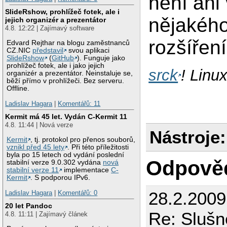
není ani
SlideRshow, prohlížeč fotek, ale i
nějakéh
jejich organizér a prezentátor
4.8. 12:22 | Zajímavý software
rozšířen
Edvard Rejthar na blogu zaměstnanců
CZ.NIC
představil
svou aplikaci
SlideRshow
(
GitHub
). Funguje jako
prohlížeč fotek, ale i jako jejich
srck
! Linu
organizér a prezentátor. Neinstaluje se,
běží přímo v prohlížeči. Bez serveru.
Offline.
Ladislav Hagara
|
Komentářů: 11
Kermit má 45 let. Vydán C-Kermit 11
4.8. 11:44 | Nová verze
Nástroje:
Kermit
, tj. protokol pro přenos souborů,
vznikl před 45 lety
. Při této příležitosti
byla po 15 letech od vydání poslední
Odpově
stabilní verze 9.0.302 vydána
nová
stabilní verze 11
implementace
C-
Kermit
. S podporou IPv6.
28.2.200
Ladislav Hagara
|
Komentářů: 0
20 let Pandoc
Re: Slušn
4.8. 11:11 | Zajímavý článek