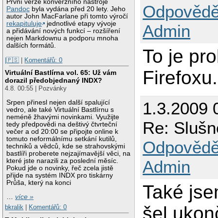
První verze konverzního nástroje
Odpovědě
Pandoc
byla vydána před 20 lety. Jeho
autor John MacFarlane při tomto výročí
rekapituluje
jednotlivé etapy vývoje
Admin
a přidávání nových funkcí – rozšíření
nejen Markdownu a podporu mnoha
dalších formátů.
To je pr
|🇵🇸
|
Komentářů: 0
Firefoxu.
Virtuální Bastlírna vol. 65: Už vám
dorazil předobjednaný INDX?
4.8. 00:55 | Pozvánky
1.3.2009 
Srpen přinesl nejen další spalující
vedro, ale také Virtuální Bastlírnu s
neméně žhavými novinkami. Využijte
Re: Slušn
tedy předpovědi na deštivý čtvrteční
večer a od 20:00 se připojte online k
tomuto neformálnímu setkání kutilů,
Odpovědě
techniků a vědců, kde se strahovskými
bastlíři proberete nejzajímavější věci, na
Admin
které jste narazili za poslední měsíc.
Pokud jde o novinky, řeč zcela jistě
přijde na systém INDX pro tiskárny
Průša, který na konci
Také jse
…
více »
šel ukon
bkralik
|
Komentářů: 0