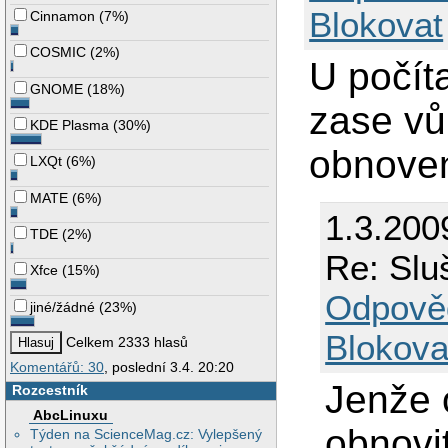
Blokovat
Cinnamon
(
7%
)
COSMIC
(
2%
)
U počíta
GNOME
(
18%
)
zase vů
KDE Plasma
(
30%
)
obnovení
LXQt
(
6%
)
MATE
(
6%
)
1.3.200
TDE
(
2%
)
Re: Slu
Xfce
(
15%
)
Odpově
jiné/žádné
(
23%
)
Blokova
Celkem 2333 hlasů
Komentářů: 30
, poslední 3.4. 20:20
Jenže 
Rozcestník
AbcLinuxu
obnovit
Týden na ScienceMag.cz: Vylepšený