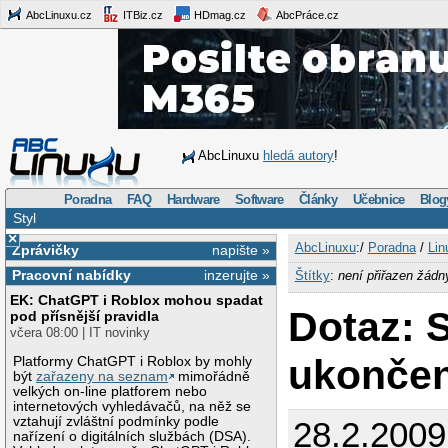
AbcLinuxu.cz
ITBiz.cz
HDmag.cz
AbcPráce.cz
AbcLinuxu
hledá autory
!
Poradna
FAQ
Hardware
Software
Články
Učebnice
Blog
Styl
×
AbcLinuxu
:/
Poradna
/
Lin
Zprávičky
napište »
Pracovní nabídky
inzerujte »
Štítky
:
není přiřazen žádn
EK: ChatGPT i Roblox mohou spadat
Dotaz: 
pod přísnější pravidla
včera 08:00 | IT novinky
ukončen
Platformy ChatGPT i Roblox by mohly
být
zařazeny na seznam
mimořádně
velkých on-line platforem nebo
internetových vyhledávačů, na něž se
vztahují zvláštní podmínky podle
28.2.2009
nařízení o digitálních službách (DSA).