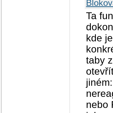
Blokov
Ta fun
dokon
kde je
konkré
taby z
otevří
jiném
nereag
nebo F