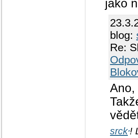
jako 
23.3.
blog:
Re: S
Odpo
Bloko
Ano, 
Takže
vědět
srck
!