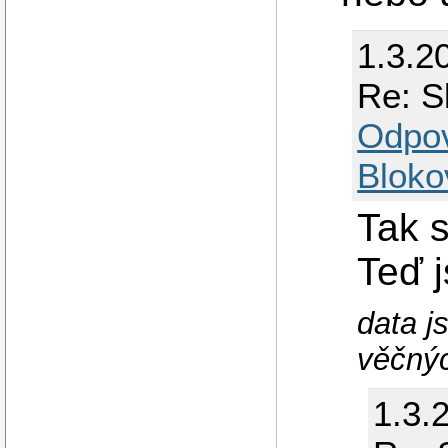
1.3.2
Re: S
Odpo
Bloko
Tak s
Teď j
data j
věčnýc
1.3.