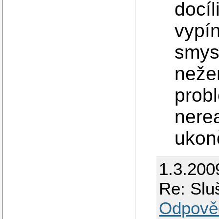
docíl
vypí
smys
nežer
probl
nere
ukon
1.3.200
Re: Slu
Odpově