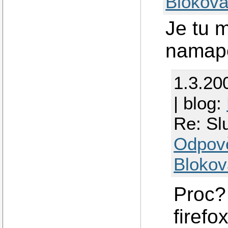
Blokova
Je tu 
namapo
1.3.20
| blog:
Re: Sl
Odpov
Blokov
Proc?
firefo