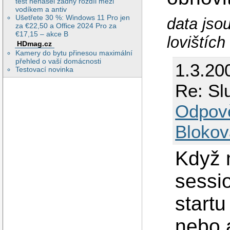
test nenašel žádný rozdíl mezi
vodíkem a antiv
Ušetřete 30 %: Windows 11 Pro jen
data jso
za €22,50 a Office 2024 Pro za
€17,15 – akce B
lovištích
HDmag.cz
Kamery do bytu přinesou maximální
přehled o vaší domácnosti
1.3.20
Testovací novinka
Re: Sl
Odpov
Blokov
Když 
sessio
start
nebo 