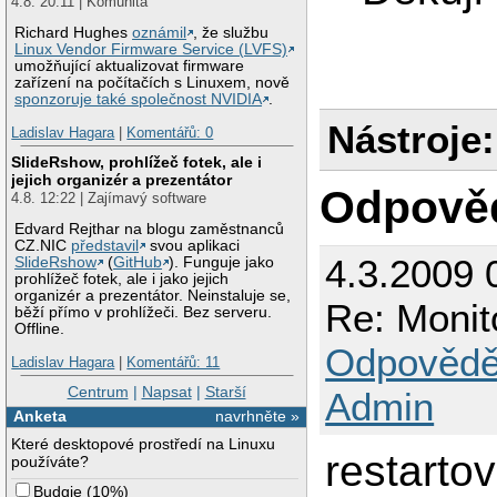
4.8. 20:11 | Komunita
Richard Hughes
oznámil
, že službu
Linux Vendor Firmware Service (LVFS)
umožňující aktualizovat firmware
zařízení na počítačích s Linuxem, nově
sponzoruje také společnost NVIDIA
.
Nástroje:
Ladislav Hagara
|
Komentářů: 0
SlideRshow, prohlížeč fotek, ale i
jejich organizér a prezentátor
Odpově
4.8. 12:22 | Zajímavý software
Edvard Rejthar na blogu zaměstnanců
CZ.NIC
představil
svou aplikaci
4.3.2009 
SlideRshow
(
GitHub
). Funguje jako
prohlížeč fotek, ale i jako jejich
organizér a prezentátor. Neinstaluje se,
Re: Monit
běží přímo v prohlížeči. Bez serveru.
Offline.
Odpovědě
Ladislav Hagara
|
Komentářů: 11
Centrum
|
Napsat
|
Starší
Admin
Anketa
navrhněte »
Které desktopové prostředí na Linuxu
restarto
používáte?
Budgie
(
10%
)