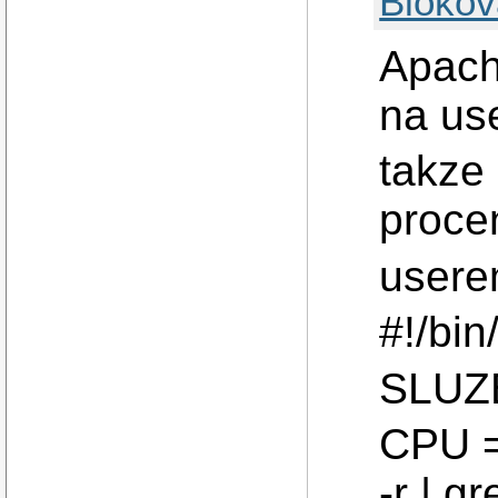
Blokov
Apach
na us
takze 
procen
usere
#!/bin
SLUZB
CPU = 
-r | g