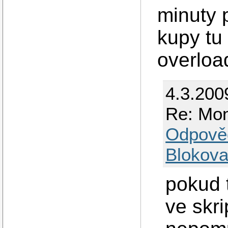
minuty 
kupy tu
overloa
4.3.200
Re: Mon
Odpově
Blokova
pokud 
ve skr