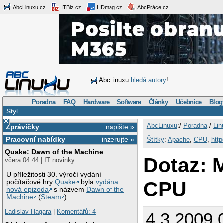
AbcLinuxu.cz
ITBiz.cz
HDmag.cz
AbcPráce.cz
AbcLinuxu
hledá autory
!
Poradna
FAQ
Hardware
Software
Články
Učebnice
Blog
Styl
×
AbcLinuxu
:/
Poradna
/
Lin
Zprávičky
napište »
Pracovní nabídky
inzerujte »
Štítky
:
Apache
,
CPU
,
http
Quake: Dawn of the Machine
Dotaz: 
včera 04:44 | IT novinky
U příležitosti 30. výročí vydání
CPU
počítačové hry
Quake
byla
vydána
nová epizoda
s názvem
Dawn of the
Machine
(
Steam
).
Ladislav Hagara
|
Komentářů: 4
4.3.2009 