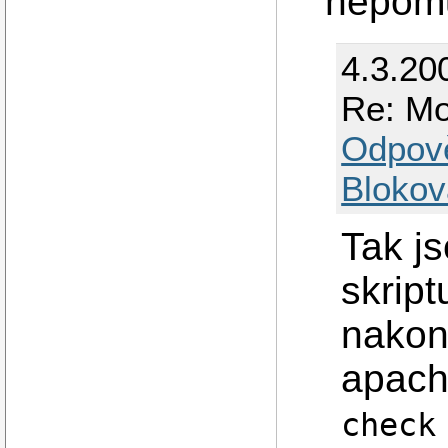
nepomu
4.3.20
Re: Mo
Odpov
Blokov
Tak js
skript
nakonf
apach
check