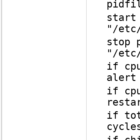
pidfi
start
"/etc
stop 
"/etc
if cp
alert
if cp
resta
if to
cycle
if ch