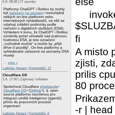
else
6.8. 08:00 | IT novinky
Platformy ChatGPT i Roblox by mohly
invoke
být
zařazeny na seznam
mimořádně
velkých on-line platforem nebo
internetových vyhledávačů, na něž se
$SLUZBA
vztahují zvláštní podmínky podle
nařízení o digitálních službách (DSA).
Vzhledem k tomu, že ChatGPT i Roblox
fi
oznámily počet uživatelů nad prahovou
hodnotou DSA, je toto označení
„rozhodně možné“ a mohlo by „přijít
dříve či později“. On-line platformy a
A misto 
vyhledávače zařazené na seznamy DSA
musejí
zjisti, 
…
více »
Ladislav Hagara
|
Komentářů: 12
prilis c
Cloudflare OS
5.8. 17:00 | Zajímavý software
80 proce
Společnost Cloudflare
představila
Cloudflare OS
(
GitHub
), tj. open
source platformu navrženou pro
Prikazem
integraci umělé inteligence (agentů)
přímo do pracovních procesů
organizací.
-r | head
Ladislav Hagara
|
Komentářů: 0