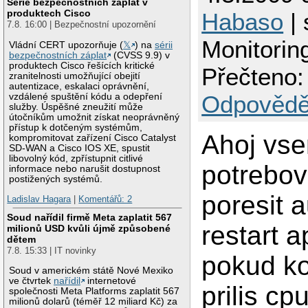
Série bezpečnostních záplat v
produktech Cisco
Habaso
| 
7.8. 16:00 | Bezpečnostní upozornění
Monitori
Vládní CERT upozorňuje (
𝕏
) na
sérii
bezpečnostních záplat
(CVSS 9.9) v
produktech Cisco řešících kritické
Přečteno:
zranitelnosti umožňující obejití
autentizace, eskalaci oprávnění,
Odpovědě
vzdálené spuštění kódu a odepření
služby. Úspěšné zneužití může
útočníkům umožnit získat neoprávněný
přístup k dotčeným systémům,
Ahoj vs
kompromitovat zařízení Cisco Catalyst
SD-WAN a Cisco IOS XE, spustit
libovolný kód, zpřístupnit citlivé
potrebov
informace nebo narušit dostupnost
postižených systémů.
poresit 
Ladislav Hagara
|
Komentářů: 2
Soud nařídil firmě Meta zaplatit 567
restart 
milionů USD kvůli újmě způsobené
dětem
7.8. 15:33 | IT novinky
pokud k
Soud v americkém státě Nové Mexiko
ve čtvrtek
nařídil
internetové
prilis cp
společnosti Meta Platforms zaplatit 567
milionů dolarů (téměř 12 miliard Kč) za