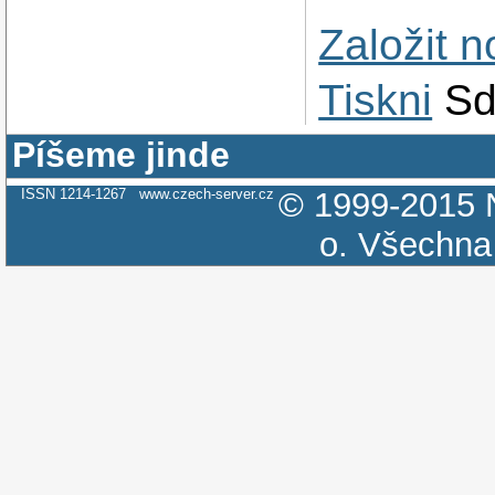
Založit 
Tiskni
Sd
Píšeme jinde
ISSN 1214-1267
www.czech-server.cz
© 1999-2015
o.
Všechna 