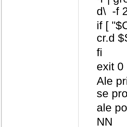
d\ -f 2
if [ "
cr.d 
fi
exit 0
Ale pr
se pr
ale p
NN