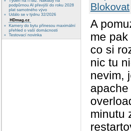
Týden na ITBiz: Náklady na
Blokovat
podpůrnou AI převýší do roku 2028
plat samotného vývo
Událo se v týdnu 32/2026
A pomuz
HDmag.cz
Kamery do bytu přinesou maximální
přehled o vaší domácnosti
me pak 
Testovací novinka
co si ro
nic tu n
nevim, 
apache 
overloa
minutu 
restart