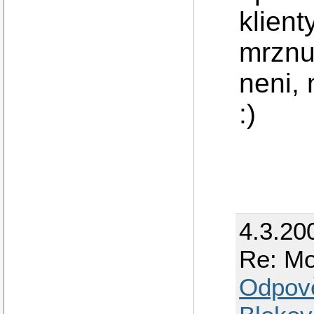
klient
mrznut
neni,
:)
4.3.20
Re: Mo
Odpov