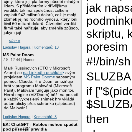
újmy, které její platformy působí mladým
jak naps
lidem. S přihlédnutím k dřívějšímu
verdiktu tak má společnost celkem
zaplatit 942 milionů dolarů, což je malý
podmink
zlomek jejího ročního výnosu, který loni
činil 60 miliard dolarů. Čtvrteční verdikt
firmě také nařizuje, aby změnila způsob,
skriptu, 
jakým její
…
více »
poresim
Ladislav Hagara
|
Komentářů: 13
MS Paint Doom
#!/bin/sh
7.8. 12:44 | Humor
Mark Russinovich (CTO v Microsoft
SLUZBA 
Azure) se
na LinkedIn pochlubil
svým
projektem
MS Paint Doom
napsaným
pomocí Claude. Hru Doom umožňuje
hrát v programu Malování (Microsoft
if ["$(pid
Paint). Malování funguje jako monitor.
Herní engine (ViZDoom) běží na pozadí
a každý vykreslený snímek hry vkládá
$SLUZBA
automaticky přes schránku (clipboard)
do Malování.
then
Ladislav Hagara
|
Komentářů: 3
EK: ChatGPT i Roblox mohou spadat
pod přísnější pravidla