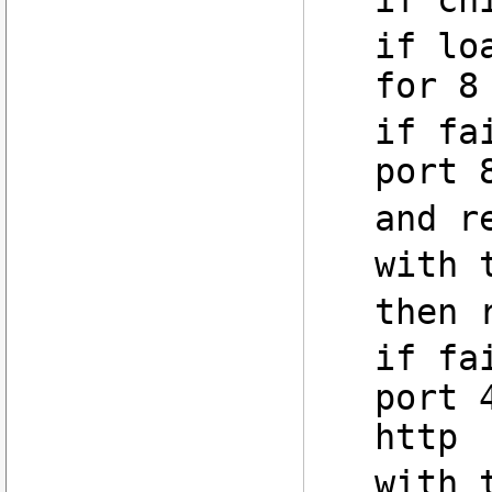
if lo
for 8
if fa
port 
and r
with 
then 
if fa
port 
http
with 