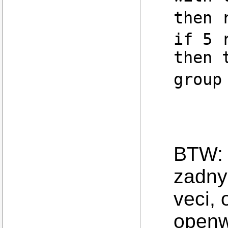
then 
if 5 
then 
group
BTW: 
zadny 
veci, 
openw