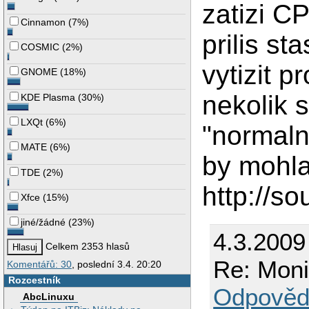
zatizi C
Cinnamon
(
7%
)
prilis st
COSMIC
(
2%
)
vytizit 
GNOME
(
18%
)
nekolik 
KDE Plasma
(
30%
)
LXQt
(
6%
)
"normaln
MATE
(
6%
)
by mohla
TDE
(
2%
)
http://s
Xfce
(
15%
)
jiné/žádné
(
23%
)
4.3.2009
Celkem 2353 hlasů
Re: Moni
Komentářů: 30
, poslední 3.4. 20:20
Rozcestník
Odpověd
AbcLinuxu