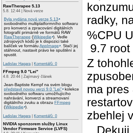
konzumuj
RawTherapee 5.13
5.8. 12:44 | Nová verze
radky, na
Byla vydána nová verze 5.13
svobodného multiplatformního softwaru
pro konverzi a zpracování digitálních
%CPU 
fotografií primárně ve formátů RAW
RawTherapee
(
Wikipedie
). Vedle
zdrojových kódů je k dispozici také
9.7 root
balíček ve formátu
AppImage
. Stačí jej
stáhnout, nastavit právo ke spuštění a
spustit.
Z tohohl
Ladislav Hagara
|
Komentářů: 0
FFmpeg 9.0 "Lei"
zpusobe
4.8. 20:44 | Zajímavý článek
Jean-Baptiste Kempf na svém blogu
ma pres 
představil novou verzi 9.0 "Lei"
kolekce
svobodného softwaru umožňujícího
restarto
nahrávání, konverzi a streamovaní
digitálního zvuku a obrazu
FFmpeg
(
Wikipedie
).
zbehlej 
Ladislav Hagara
|
Komentářů: 0
NVIDIA sponzorem služby Linux
Dekuji
Vendor Firmware Service (LVFS)