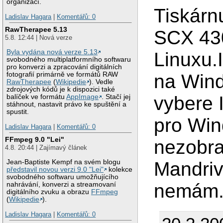
organizací.
Tiskárn
Ladislav Hagara
|
Komentářů: 0
RawTherapee 5.13
SCX 430
5.8. 12:44 | Nová verze
Byla vydána nová verze 5.13
Linuxu.
svobodného multiplatformního softwaru
pro konverzi a zpracování digitálních
na Wind
fotografií primárně ve formátů RAW
RawTherapee
(
Wikipedie
). Vedle
zdrojových kódů je k dispozici také
vybere I
balíček ve formátu
AppImage
. Stačí jej
stáhnout, nastavit právo ke spuštění a
spustit.
pro Wi
Ladislav Hagara
|
Komentářů: 0
FFmpeg 9.0 "Lei"
nezobr
4.8. 20:44 | Zajímavý článek
Mandri
Jean-Baptiste Kempf na svém blogu
představil novou verzi 9.0 "Lei"
kolekce
svobodného softwaru umožňujícího
nemám.D
nahrávání, konverzi a streamovaní
digitálního zvuku a obrazu
FFmpeg
(
Wikipedie
).
Ladislav Hagara
|
Komentářů: 0