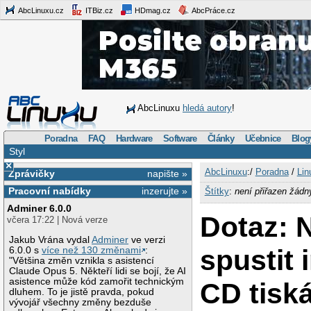
AbcLinuxu.cz
ITBiz.cz
HDmag.cz
AbcPráce.cz
AbcLinuxu
hledá autory
!
Poradna
FAQ
Hardware
Software
Články
Učebnice
Blog
Styl
×
AbcLinuxu
:/
Poradna
/
Lin
Zprávičky
napište »
Pracovní nabídky
inzerujte »
Štítky
:
není přiřazen žádn
Adminer 6.0.0
Dotaz: 
včera 17:22 | Nová verze
Jakub Vrána vydal
Adminer
ve verzi
spustit 
6.0.0 s
více než 130 změnami
:
"Většina změn vznikla s asistencí
Claude Opus 5. Někteří lidi se bojí, že AI
asistence může kód zamořit technickým
CD tisk
dluhem. To je jistě pravda, pokud
vývojář všechny změny bezduše