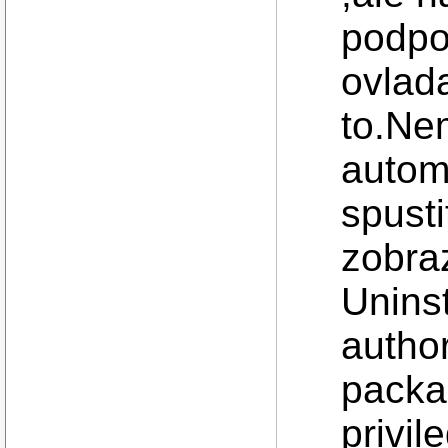
podpo
ovlad
to.Nem
automa
spust
zobraz
Uninst
author
packa
privil