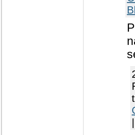
B
P
n
s