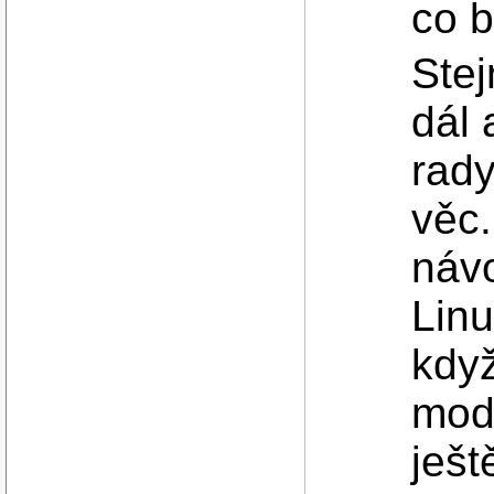
co b
Stej
dál
rad
věc.
návo
Linu
když
mod
ješt