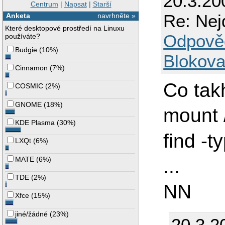
20.3.20
Centrum
|
Napsat
|
Starší
Re: Nej
Anketa
navrhněte »
Které desktopové prostředí na Linuxu
Odpově
používáte?
Budgie
(
10%
)
Blokova
Cinnamon
(
7%
)
Co takh
COSMIC
(
2%
)
GNOME
(
18%
)
mount 
KDE Plasma
(
30%
)
find -t
LXQt
(
6%
)
MATE
(
6%
)
...
TDE
(
2%
)
NN
Xfce
(
15%
)
jiné/žádné
(
23%
)
20.3.2