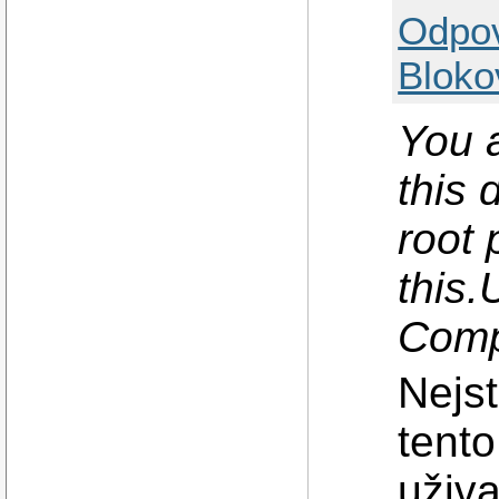
Odpo
Bloko
You a
this 
root 
this.
Comp
Nejs
tent
uživa