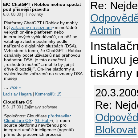
Re: Nejde 
EK: ChatGPT i Roblox mohou spadat
pod přísnější pravidla
Odpovědě
6.8. 08:00 | IT novinky
Platformy ChatGPT i Roblox by mohly
Admin
být
zařazeny na seznam
mimořádně
velkých on-line platforem nebo
internetových vyhledávačů, na něž se
vztahují zvláštní podmínky podle
Instalač
nařízení o digitálních službách (DSA).
Vzhledem k tomu, že ChatGPT i Roblox
Linuxu j
oznámily počet uživatelů nad prahovou
hodnotou DSA, je toto označení
„rozhodně možné“ a mohlo by „přijít
tiskárny
dříve či později“. On-line platformy a
vyhledávače zařazené na seznamy DSA
musejí
…
více »
20.3.200
Ladislav Hagara
|
Komentářů: 15
Re: Nejde
Cloudflare OS
5.8. 17:00 | Zajímavý software
Odpověd
Společnost Cloudflare
představila
Cloudflare OS
(
GitHub
), tj. open
source platformu navrženou pro
Blokovat
integraci umělé inteligence (agentů)
přímo do pracovních procesů