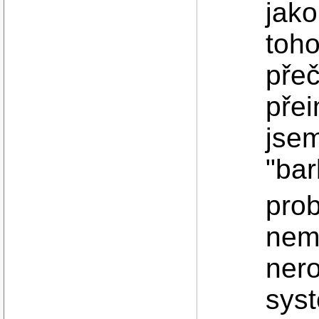
jako
toh
pře
přei
jsem
"bar
prob
nem
ner
syst