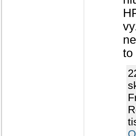
HP
vy
ne
to
2
s
F
R
t
O