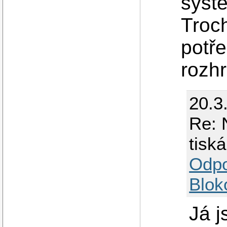
systé
Troch
potře
rozhr
20.3
Re: 
tisk
Odp
Blok
Já j