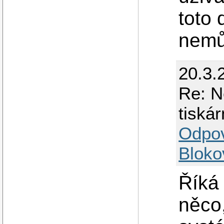
toto 
nemů
20.3.
Re: N
tiská
Odpo
Bloko
Říká 
něco