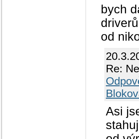
bych d
driver
od nik
20.3.2
Re: Ne
Odpov
Blokov
Asi js
stahu
od vý