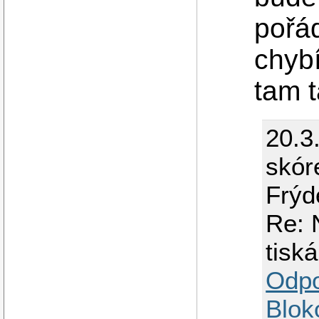
pořá
chybí
tam t
20.3
skór
Frýd
Re: 
tisk
Odp
Blok