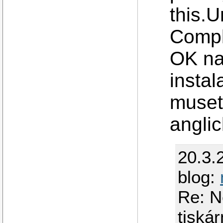
this.U
Compl
OK na
insta
muset
angli
20.3.
blog:
Re: N
tiská