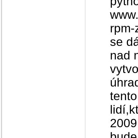
pyth
www.w
rpm-z
se dá
nad 
vytvo
úhra
tento
lidí,
2009 
bude 