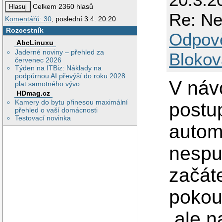
Celkem 2360 hlasů
Re: Ne
Komentářů: 30
, poslední 3.4. 20:20
Rozcestník
Odpov
AbcLinuxu
Jaderné noviny – přehled za
Blokov
červenec 2026
Týden na ITBiz: Náklady na
podpůrnou AI převýší do roku 2028
V náv
plat samotného vývo
HDmag.cz
Kamery do bytu přinesou maximální
postu
přehled o vaší domácnosti
Testovací novinka
automa
nespu
začát
pokou
,ale n