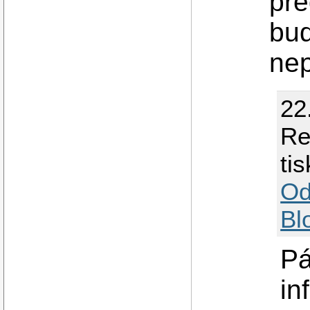
pře
bu
ne
22
Re
ti
Od
Bl
Pá
in