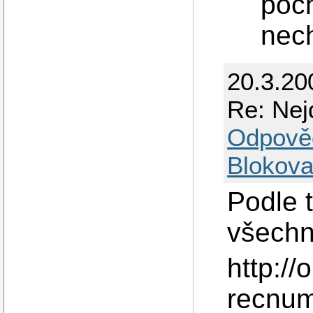
poch
nech
20.3.20
Re: Nej
Odpově
Blokova
Podle t
všechn
http://
recnu