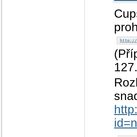
Cups
proh
http:/
(Pří
127.
Rozh
snad
http
id=n