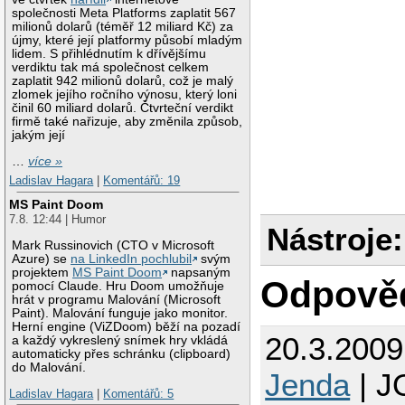
společnosti Meta Platforms zaplatit 567
milionů dolarů (téměř 12 miliard Kč) za
újmy, které její platformy působí mladým
lidem. S přihlédnutím k dřívějšímu
verdiktu tak má společnost celkem
zaplatit 942 milionů dolarů, což je malý
zlomek jejího ročního výnosu, který loni
činil 60 miliard dolarů. Čtvrteční verdikt
firmě také nařizuje, aby změnila způsob,
jakým její
…
více »
Ladislav Hagara
|
Komentářů: 19
MS Paint Doom
7.8. 12:44 | Humor
Nástroje:
Mark Russinovich (CTO v Microsoft
Azure) se
na LinkedIn pochlubil
svým
projektem
MS Paint Doom
napsaným
Odpově
pomocí Claude. Hru Doom umožňuje
hrát v programu Malování (Microsoft
Paint). Malování funguje jako monitor.
Herní engine (ViZDoom) běží na pozadí
20.3.200
a každý vykreslený snímek hry vkládá
automaticky přes schránku (clipboard)
do Malování.
Jenda
| J
Ladislav Hagara
|
Komentářů: 5