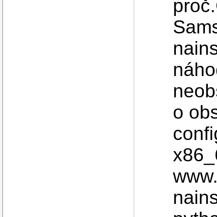
proč
Sams
nains
náho
neobs
o obs
confi
x86_
www.
nains