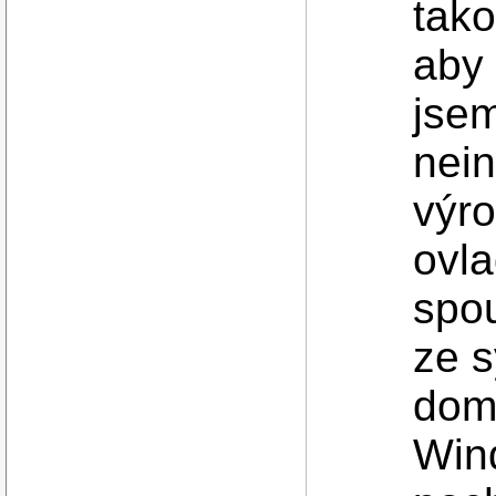
tako
aby
jsem
nein
výro
ovl
spou
ze 
domá
Win