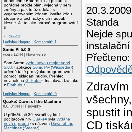
odbouchne Enterem. Ale pokud si
pořádně projde plán, vyjedná v něm
20.3.2009
změny a pak totéž udělá i s
vygenerovaným kódem, kvalita kódu
stoupne a technický dluh naopak
Standa
klesne. Je to jako párové programování
s
Nejde spu
…
více »
Ladislav Hagara
|
Komentářů: 1
instalační
Sonic Pi 5.0.0
Přečteno:
včera 12:44 | Nová verze
Sam Aaron
vydal novou major verzi
Odpovědě
5.0.0
aplikace
Sonic Pi
(
Wikipedie
)
určené také pro výuku programování
pomocí skládání hudby. Přehled
novinek na
GitHubu
. Instalovat lze také
Zdravím
z
Flathubu
.
Ladislav Hagara
|
Komentářů: 0
všechny,
Quake: Dawn of the Machine
8.8. 04:44 | IT novinky
spustit i
U příležitosti 30. výročí vydání
počítačové hry
Quake
byla
vydána
CD tiská
nová epizoda
s názvem
Dawn of the
Machine
(
Steam
).