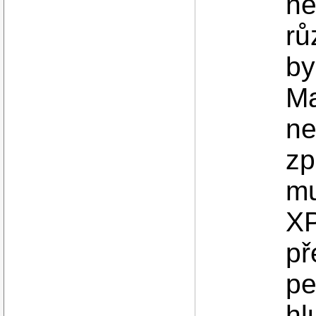
ne
rů
by
Ma
ne
zp
mu
XP
př
pe
hl