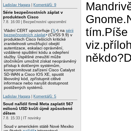
Mandriv
Ladislav Hagara
|
Komentářů: 9
Série bezpečnostních záplat v
Gnome.N
produktech Cisco
7.8. 16:00 | Bezpečnostní upozornění
tím.Píše
Vládní CERT upozorňuje (
𝕏
) na
sérii
bezpečnostních záplat
(CVSS 9.9) v
produktech Cisco řešících kritické
viz.přílo
zranitelnosti umožňující obejití
autentizace, eskalaci oprávnění,
vzdálené spuštění kódu a odepření
někdo?D
služby. Úspěšné zneužití může
útočníkům umožnit získat neoprávněný
přístup k dotčeným systémům,
kompromitovat zařízení Cisco Catalyst
SD-WAN a Cisco IOS XE, spustit
libovolný kód, zpřístupnit citlivé
informace nebo narušit dostupnost
postižených systémů.
Ladislav Hagara
|
Komentářů: 5
Soud nařídil firmě Meta zaplatit 567
milionů USD kvůli újmě způsobené
dětem
7.8. 15:33 | IT novinky
Soud v americkém státě Nové Mexiko
ve čtvrtek
nařídil
internetové