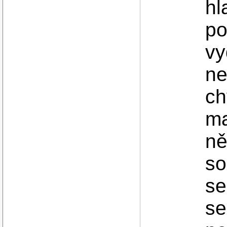
hl
po
vy
ne
ch
ma
ně
so
se
se