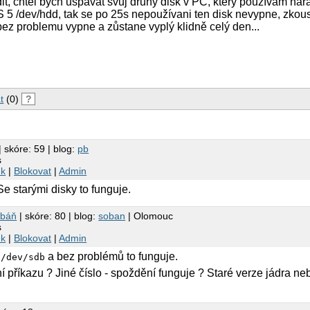
it, chtel bych uspavat svuj druhy disk v PC, který používám ná
S 5 /dev/hdd, tak se po 25s nepoužívani ten disk nevypne, zko
 bez problemu vypne a zůstane vyplý klidně celý den...
t
(0)
?
| skóre: 59 | blog:
pb
s
nk
|
Blokovat
|
Admin
e starými disky to funguje.
obáň
| skóre: 80 | blog:
soban
| Olomouc
s
nk
|
Blokovat
|
Admin
a bez problémů to funguje.
 /dev/sdb
í příkazu ? Jiné číslo - spoždění funguje ? Staré verze jádra n