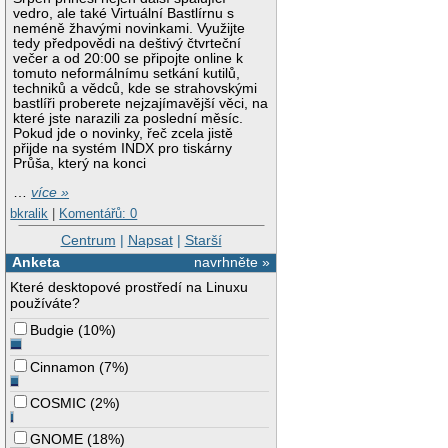
vedro, ale také Virtuální Bastlírnu s
neméně žhavými novinkami. Využijte
tedy předpovědi na deštivý čtvrteční
večer a od 20:00 se připojte online k
tomuto neformálnímu setkání kutilů,
techniků a vědců, kde se strahovskými
bastlíři proberete nejzajímavější věci, na
které jste narazili za poslední měsíc.
Pokud jde o novinky, řeč zcela jistě
přijde na systém INDX pro tiskárny
Průša, který na konci
…
více »
bkralik
|
Komentářů: 0
Centrum
|
Napsat
|
Starší
Anketa
navrhněte »
Které desktopové prostředí na Linuxu
používáte?
Budgie
(
10%
)
Cinnamon
(
7%
)
COSMIC
(
2%
)
GNOME
(
18%
)