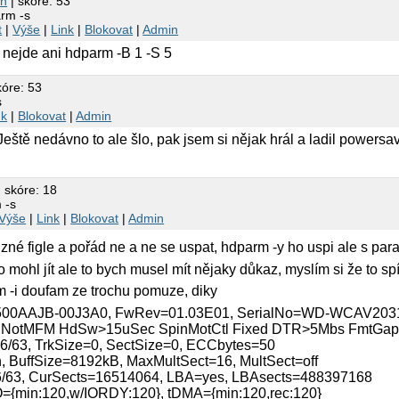
sh
| skóre: 53
arm -s
t
|
Výše
|
Link
|
Blokovat
|
Admin
nejde ani hdparm -B 1 -S 5
kóre: 53
s
nk
|
Blokovat
|
Admin
eště nedávno to ale šlo, pak jsem si nějak hrál a ladil powersav
 skóre: 18
 -s
Výše
|
Link
|
Blokovat
|
Admin
zné figle a pořád ne a ne se uspat, hdparm -y ho uspi ale s pa
mohl jít ale to bych musel mít nějaky důkaz, myslím si že to sp
m -i doufam ze trochu pomuze, diky
0AAJB-00J3A0, FwRev=01.03E01, SerialNo=WD-WCAV203
t NotMFM HdSw>15uSec SpinMotCtl Fixed DTR>5Mbs FmtGap
63, TrkSize=0, SectSize=0, ECCbytes=50
 BuffSize=8192kB, MaxMultSect=16, MultSect=off
63, CurSects=16514064, LBA=yes, LBAsects=488397168
O={min:120,w/IORDY:120}, tDMA={min:120,rec:120}