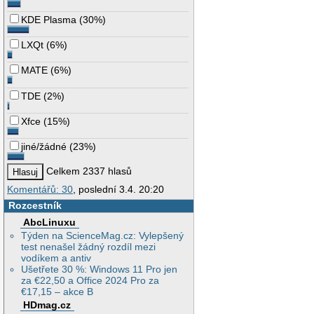
KDE Plasma
(
30%
)
LXQt
(
6%
)
MATE
(
6%
)
TDE
(
2%
)
Xfce
(
15%
)
jiné/žádné
(
23%
)
Celkem 2337 hlasů
Komentářů: 30
, poslední 3.4. 20:20
Rozcestník
AbcLinuxu
Týden na ScienceMag.cz: Vylepšený
test nenašel žádný rozdíl mezi
vodíkem a antiv
Ušetřete 30 %: Windows 11 Pro jen
za €22,50 a Office 2024 Pro za
€17,15 – akce B
HDmag.cz