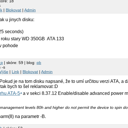
kóre: 18
s
nk
|
Blokovat
|
Admin
ak u jinych disku:
(25 seconds)
ul roku stary WD 350GB ATA 133
 v pohode
_p
| skóre: 59 | blog:
pb
 -s
Výše
|
Link
|
Blokovat
|
Admin
Pokud je na tom disku napsané, že to umí určitou verzi ATA, a 
 tak bych to šel reklamovat :D
rhu ATA-5
a v sekci 8.37.12 Enable/disable advanced power
anagement levels 80h and higher do not permit the device to spin do
parm(8) na parametr -B.