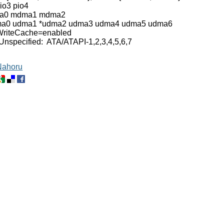
io3 pio4
a0 mdma1 mdma2
a0 udma1 *udma2 udma3 udma4 udma5 udma6
riteCache=enabled
 Unspecified: ATA/ATAPI-1,2,3,4,5,6,7
Nahoru