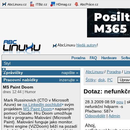
AbcLinuxu.cz
ITBiz.cz
HDmag.cz
AbcPráce.cz
AbcLinuxu
hledá autory
!
Poradna
FAQ
Hardware
Softw
Styl
×
AbcLinuxu
:/
Poradna
/
Lin
Zprávičky
napište »
Pracovní nabídky
inzerujte »
Štítky
:
disk
,
PC
Uprav
MS Paint Doom
Dotaz: nefunkč
dnes 12:44 | Humor
Mark Russinovich (CTO v Microsoft
28.3.2009 08:59
pou
| s
Azure) se
na LinkedIn pochlubil
svým
nefunkční hdparm -s
projektem
MS Paint Doom
napsaným
Přečteno: 587×
pomocí Claude. Hru Doom umožňuje
Odpovědět
|
Admin
hrát v programu Malování (Microsoft
Paint). Malování funguje jako monitor.
Ahoj,
Herní engine (ViZDoom) běží na pozadí