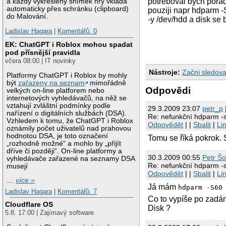
potřeboval bych porad
a každý vykreslený snímek hry vkládá
automaticky přes schránku (clipboard)
pouziji napr hdparm -
do Malování.
-y /dev/hdd a disk se
Ladislav Hagara
|
Komentářů: 0
EK: ChatGPT i Roblox mohou spadat
pod přísnější pravidla
včera 08:00 | IT novinky
Nástroje:
Začni sledova
Platformy ChatGPT i Roblox by mohly
být
zařazeny na seznam
mimořádně
Odpovědi
velkých on-line platforem nebo
internetových vyhledávačů, na něž se
vztahují zvláštní podmínky podle
29.3.2009 23:07
petr_p
nařízení o digitálních službách (DSA).
Re: nefunkční hdparm -
Vzhledem k tomu, že ChatGPT i Roblox
Odpovědět
| |
Sbalit
|
Li
oznámily počet uživatelů nad prahovou
hodnotou DSA, je toto označení
Tomu se říká pokrok. S
„rozhodně možné“ a mohlo by „přijít
dříve či později“. On-line platformy a
30.3.2009 00:55
Petr Š
vyhledávače zařazené na seznamy DSA
Re: nefunkční hdparm -
musejí
Odpovědět
| |
Sbalit
|
Li
…
více »
Já mám
hdparm -S60
Ladislav Hagara
|
Komentářů: 7
Co to vypíše po zadán
Cloudflare OS
Disk ?
5.8. 17:00 | Zajímavý software