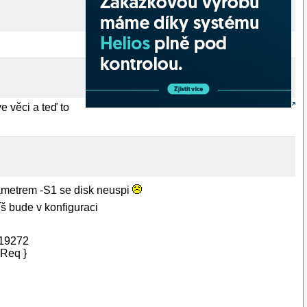
e věci a teď to
rametrem -S1 se disk neuspi
íš bude v konfiguraci
19272
Req }