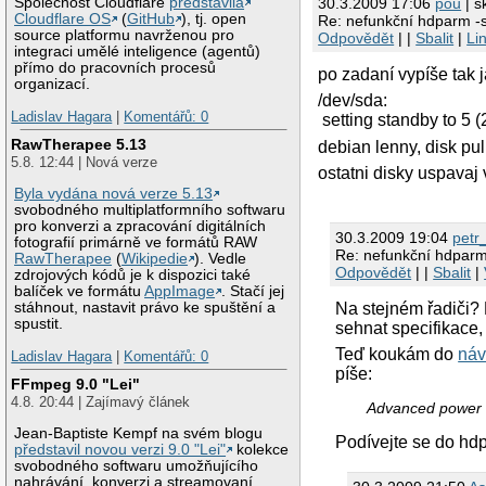
Společnost Cloudflare
představila
30.3.2009 17:06
pou
| s
Cloudflare OS
(
GitHub
), tj. open
Re: nefunkční hdparm -
source platformu navrženou pro
Odpovědět
| |
Sbalit
|
Li
integraci umělé inteligence (agentů)
přímo do pracovních procesů
po zadaní vypíše tak j
organizací.
/dev/sda:
Ladislav Hagara
|
Komentářů: 0
setting standby to 5 
RawTherapee 5.13
debian lenny, disk p
5.8. 12:44 | Nová verze
ostatni disky uspavaj
Byla vydána nová verze 5.13
svobodného multiplatformního softwaru
pro konverzi a zpracování digitálních
30.3.2009 19:04
petr
fotografií primárně ve formátů RAW
Re: nefunkční hdparm
RawTherapee
(
Wikipedie
). Vedle
Odpovědět
| |
Sbalit
|
zdrojových kódů je k dispozici také
balíček ve formátu
AppImage
. Stačí jej
Na stejném řadiči? 
stáhnout, nastavit právo ke spuštění a
spustit.
sehnat specifikace,
Teď koukám do
náv
Ladislav Hagara
|
Komentářů: 0
píše:
FFmpeg 9.0 "Lei"
4.8. 20:44 | Zajímavý článek
Advanced power m
Jean-Baptiste Kempf na svém blogu
Podívejte se do hd
představil novou verzi 9.0 "Lei"
kolekce
svobodného softwaru umožňujícího
nahrávání, konverzi a streamovaní