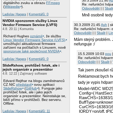
30.3.2009 21:50
A
digitálního zvuku a obrazu
FFmpeg
Re: nefunkční hdp
(
Wikipedie
).
Odpovědět
| |
Sbali
Ladislav Hagara
|
Komentářů: 0
Mně osobně tedy 
NVIDIA sponzorem služby Linux
30.3.2009 21:45
Ash
| s
Vendor Firmware Service (LVFS)
Re: nefunkční hdparm -
4.8. 20:11 | Komunita
Odpovědět
| |
Sbalit
|
Li
Richard Hughes
oznámil
, že službu
Mám stejný problém. J
Linux Vendor Firmware Service (LVFS)
nefunguje :/
umožňující aktualizovat firmware
zařízení na počítačích s Linuxem, nově
sponzoruje také společnost NVIDIA
.
15.5.2009 10:03
pou
|
Re: nefunkční hdparm
Ladislav Hagara
|
Komentářů: 0
Odpovědět
| |
Sbalit
|
SlideRshow, prohlížeč fotek, ale i
jejich organizér a prezentátor
Tak jsem zkoušel rů
4.8. 12:22 | Zajímavý software
Reklamovat bych ho 
Edvard Rejthar na blogu zaměstnanců
tady je vypis hdpar
CZ.NIC
představil
svou aplikaci
Model=WDC WD250
SlideRshow
(
GitHub
). Funguje jako
prohlížeč fotek, ale i jako jejich
Config={ HardSec
organizér a prezentátor. Neinstaluje se,
RawCHS=16383/16/
běží přímo v prohlížeči. Bez serveru.
BuffType=unknown,
Offline.
CurCHS=16383/16/
IORDY=on/off, tPI
Ladislav Hagara
|
Komentářů: 11