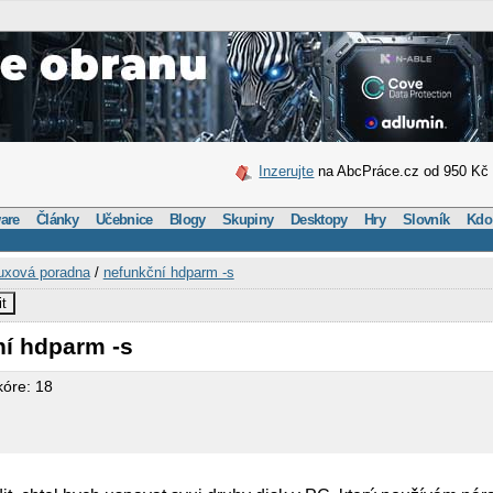
Inzerujte
na AbcPráce.cz od 950 Kč
are
Články
Učebnice
Blogy
Skupiny
Desktopy
Hry
Slovník
Kdo
uxová poradna
/
nefunkční hdparm -s
it
ní hdparm -s
kóre: 18