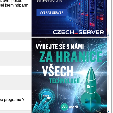
razově, pokud
usel jsem hdparm
ebo programu ?