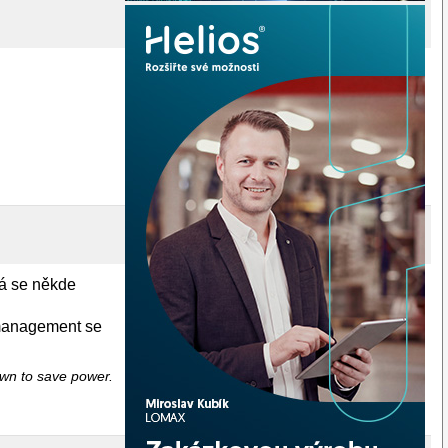
dá se někde
 management se
wn to save power.