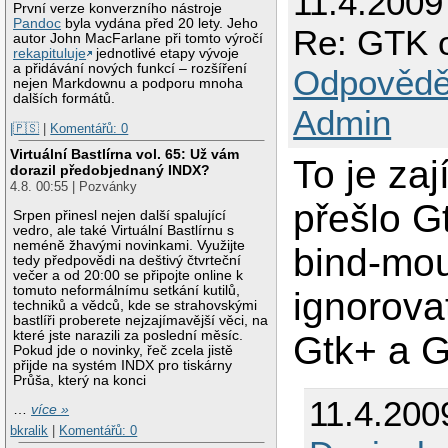
11.4.2009
První verze konverzního nástroje
Pandoc
byla vydána před 20 lety. Jeho
Re: GTK o
autor John MacFarlane při tomto výročí
rekapituluje
jednotlivé etapy vývoje
a přidávání nových funkcí – rozšíření
Odpovědě
nejen Markdownu a podporu mnoha
dalších formátů.
Admin
|🇵🇸
|
Komentářů: 0
Virtuální Bastlírna vol. 65: Už vám
To je za
dorazil předobjednaný INDX?
4.8. 00:55 | Pozvánky
přešlo G
Srpen přinesl nejen další spalující
vedro, ale také Virtuální Bastlírnu s
neméně žhavými novinkami. Využijte
bind-mo
tedy předpovědi na deštivý čtvrteční
večer a od 20:00 se připojte online k
tomuto neformálnímu setkání kutilů,
ignorova
techniků a vědců, kde se strahovskými
bastlíři proberete nejzajímavější věci, na
které jste narazili za poslední měsíc.
Gtk+ a 
Pokud jde o novinky, řeč zcela jistě
přijde na systém INDX pro tiskárny
Průša, který na konci
11.4.200
…
více »
bkralik
|
Komentářů: 0