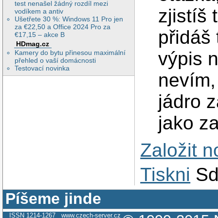
test nenašel žádný rozdíl mezi
zjistíš
vodíkem a antiv
Ušetřete 30 %: Windows 11 Pro jen
za €22,50 a Office 2024 Pro za
přidáš
€17,15 – akce B
HDmag.cz
výpis 
Kamery do bytu přinesou maximální
přehled o vaší domácnosti
Testovací novinka
nevím, 
jádro 
jako z
Založit 
Tiskni
Sd
Píšeme jinde
ISSN 1214-1267
www.czech-server.cz