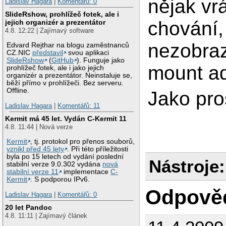
nějak vrá
Ladislav Hagara
|
Komentářů: 0
SlideRshow, prohlížeč fotek, ale i
chování,
jejich organizér a prezentátor
4.8. 12:22 | Zajímavý software
nezobraz
Edvard Rejthar na blogu zaměstnanců
CZ.NIC
představil
svou aplikaci
SlideRshow
(
GitHub
). Funguje jako
mount a
prohlížeč fotek, ale i jako jejich
organizér a prezentátor. Neinstaluje se,
běží přímo v prohlížeči. Bez serveru.
Offline.
Jako pro
Ladislav Hagara
|
Komentářů: 11
Kermit má 45 let. Vydán C-Kermit 11
4.8. 11:44 | Nová verze
Kermit
, tj. protokol pro přenos souborů,
vznikl před 45 lety
. Při této příležitosti
byla po 15 letech od vydání poslední
Nástroje:
stabilní verze 9.0.302 vydána
nová
stabilní verze 11
implementace
C-
Kermit
. S podporou IPv6.
Odpově
Ladislav Hagara
|
Komentářů: 0
20 let Pandoc
4.8. 11:11 | Zajímavý článek