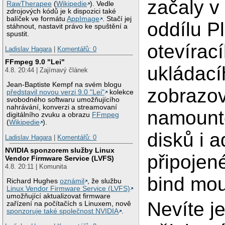
začaly v
RawTherapee
(
Wikipedie
). Vedle
zdrojových kódů je k dispozici také
balíček ve formátu
AppImage
. Stačí jej
oddílu 
stáhnout, nastavit právo ke spuštění a
spustit.
otevírac
Ladislav Hagara
|
Komentářů: 0
FFmpeg 9.0 "Lei"
ukládací
4.8. 20:44 | Zajímavý článek
Jean-Baptiste Kempf na svém blogu
zobrazo
představil novou verzi 9.0 "Lei"
kolekce
svobodného softwaru umožňujícího
nahrávání, konverzi a streamovaní
namount
digitálního zvuku a obrazu
FFmpeg
(
Wikipedie
).
disků i 
Ladislav Hagara
|
Komentářů: 0
NVIDIA sponzorem služby Linux
připojen
Vendor Firmware Service (LVFS)
4.8. 20:11 | Komunita
bind mou
Richard Hughes
oznámil
, že službu
Linux Vendor Firmware Service (LVFS)
umožňující aktualizovat firmware
Nevíte je
zařízení na počítačích s Linuxem, nově
sponzoruje také společnost NVIDIA
.