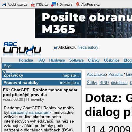
AbcLinuxu.cz
ITBiz.cz
HDmag.cz
AbcPráce.cz
AbcLinuxu
hledá autory
!
Poradna
FAQ
Hardware
Software
Články
Učebnice
Blog
Styl
×
AbcLinuxu
:/
Poradna
/
Lin
Zprávičky
napište »
Pracovní nabídky
inzerujte »
Štítky
:
BIND
,
distribuce
,
EK: ChatGPT i Roblox mohou spadat
Dotaz: 
pod přísnější pravidla
včera 08:00 | IT novinky
dialog p
Platformy ChatGPT i Roblox by mohly
být
zařazeny na seznam
mimořádně
velkých on-line platforem nebo
internetových vyhledávačů, na něž se
vztahují zvláštní podmínky podle
11.4.2009
nařízení o digitálních službách (DSA).