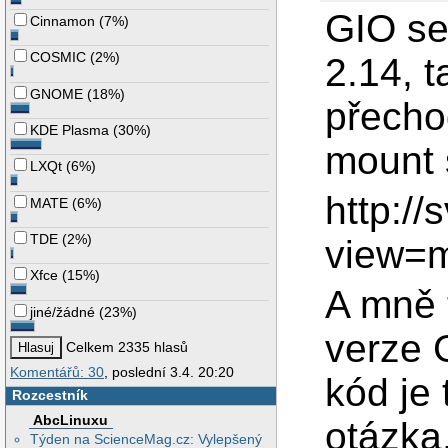
GIO se
Cinnamon
(
7%
)
COSMIC
(
2%
)
2.14, 
GNOME
(
18%
)
přecho
KDE Plasma
(
30%
)
mount 
LXQt
(
6%
)
http:/
MATE
(
6%
)
TDE
(
2%
)
view=
Xfce
(
15%
)
A mně 
jiné/žádné
(
23%
)
verze G
Celkem 2335 hlasů
Komentářů: 30
, poslední 3.4. 20:20
kód je
Rozcestník
AbcLinuxu
otázka,
Týden na ScienceMag.cz: Vylepšený