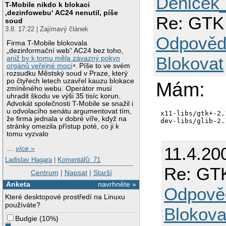
Denicek
T-Mobile nikdo k blokaci
‚dezinfowebu‘ AC24 nenutil, píše
Re: GTK 
soud
3.8. 17:22 | Zajímavý článek
Odpověd
Firma T-Mobile blokovala
„dezinformační web“ AC24 bez toho,
Blokovat
aniž by k tomu měla závazný pokyn
orgánů veřejné moci
. Píše to ve svém
rozsudku Městský soud v Praze, který
po čtyřech letech uzavřel kauzu blokace
Mám:
zmíněného webu. Operátor musí
uhradit škodu ve výši 35 tisíc korun.
Advokát společnosti T-Mobile se snažil i
u odvolacího senátu argumentovat tím,
x11-libs/gtk+-2.
že firma jednala v dobré víře, když na
stránky omezila přístup poté, co ji k
tomu vyzvalo
11.4.20
…
více »
Ladislav Hagara
|
Komentářů: 71
Re: GTK
Centrum
|
Napsat
|
Starší
Anketa
navrhněte »
Odpově
Které desktopové prostředí na Linuxu
používáte?
Blokova
Budgie
(
10%
)