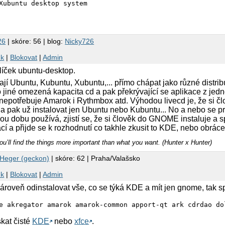
26
| skóre: 56 | blog:
Nicky726
nk
|
Blokovat
|
Admin
alíček ubuntu-desktop.
jí Ubuntu, Kubuntu, Xubuntu,... přímo chápat jako různé distri
 jiné omezená kapacita cd a pak překrývající se aplikace z jedn
dí nepotřebuje Amarok i Rythmbox atd. Výhodou livecd je, že si 
j a pak už instalovat jen Ubuntu nebo Kubuntu... No a nebo se pr
kou dobu používá, zjistí se, že si člověk do GNOME instaluje a s
cí a přijde se k rozhodnutí co takhle zkusit to KDE, nebo obrác
ou’ll find the things more important than what you want. (Hunter x Hunter)
Heger (geckon)
| skóre: 62 | Praha/Valašsko
nk
|
Blokovat
|
Admin
ároveň odinstalovat vše, co se týká KDE a mít jen gnome, tak sp
e akregator amarok amarok-common apport-qt ark cdrdao do
skat čisté
KDE
nebo
xfce
.