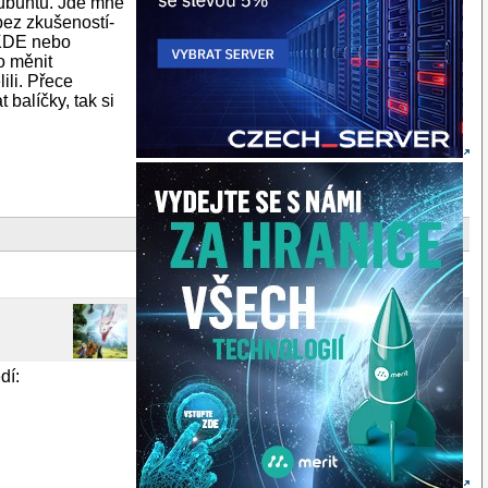
 ubuntu. Jde mně
(bez zkušeností-
 KDE nebo
to měnit
ili. Přece
 balíčky, tak si
dí: