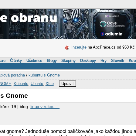
Inzerujte
na AbcPráce.cz od 950 Kč
are
Články
Učebnice
Blogy
Skupiny
Desktopy
Hry
Slovník
Kdo
uxová poradna
/
kubuntu s Gnome
NOME
,
Kubuntu
,
Ubuntu
,
Xfce
Upravit
u s Gnome
skóre: 19 | blog:
linux v rukou ...
ovat gnome? Jednoduše pomocí balíčkovače jako každou jinou 