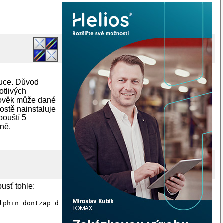
buce. Důvod
otlivých
člověk může dané
ostě nainstaluje
pouští 5
eně.
usť tohle:
lphin dontzap dragonplayer exiv2 foomatic-db-gutenprint 