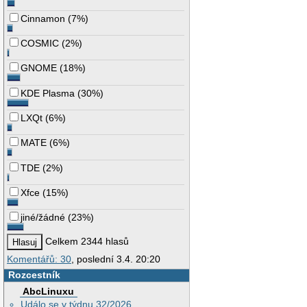
Cinnamon
(
7%
)
COSMIC
(
2%
)
GNOME
(
18%
)
KDE Plasma
(
30%
)
LXQt
(
6%
)
MATE
(
6%
)
TDE
(
2%
)
Xfce
(
15%
)
jiné/žádné
(
23%
)
Celkem 2344 hlasů
Komentářů: 30
, poslední 3.4. 20:20
Rozcestník
AbcLinuxu
Událo se v týdnu 32/2026