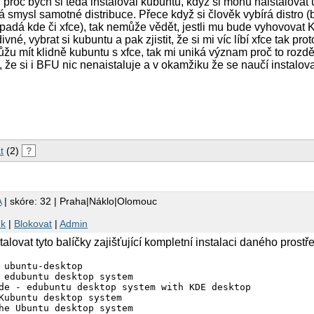
proč bych si teda instaloval kubuntu, když si mohu naistalovat
á smysl samotné distribuce. Přece když si člověk vybírá distro 
ypadá kde či xfce), tak nemůže vědět, jestli mu bude vyhovovat
é, vybrat si kubuntu a pak zjistit, že si mi víc líbí xfce tak pro
 můžu mít klidně kubuntu s xfce, tak mi uniká význam proč to rozděl
 že si i BFU nic nenaistaluje a v okamžiku že se naučí instalovat
t
(2)
?
A
| skóre: 32 | Praha|Náklo|Olomouc
nk
|
Blokovat
|
Admin
lovat tyto balíčky zajišťující kompletní instalaci daného prostře
 ubuntu-desktop

 edubuntu desktop system

de - edubuntu desktop system with KDE desktop

Kubuntu desktop system

he Ubuntu desktop system
