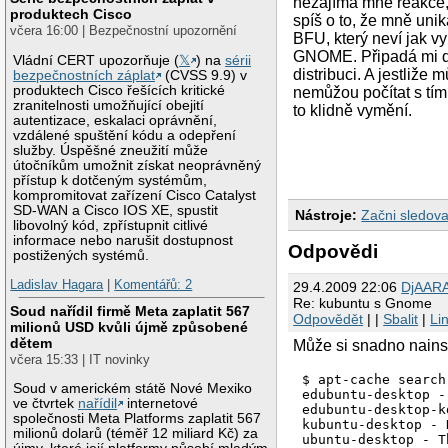
nezajímá mně reakce, 
produktech Cisco
spíš o to, že mně unik
včera 16:00 | Bezpečnostní upozornění
BFU, který neví jak v
GNOME. Připadá mi divn
Vládní CERT upozorňuje (
𝕏
) na
sérii
distribuci. A jestliže
bezpečnostních záplat
(CVSS 9.9) v
produktech Cisco řešících kritické
nemůžou počítat s tím,
zranitelnosti umožňující obejití
to klidně vymění.
autentizace, eskalaci oprávnění,
vzdálené spuštění kódu a odepření
služby. Úspěšné zneužití může
útočníkům umožnit získat neoprávněný
přístup k dotčeným systémům,
kompromitovat zařízení Cisco Catalyst
SD-WAN a Cisco IOS XE, spustit
Nástroje:
Začni sledova
libovolný kód, zpřístupnit citlivé
informace nebo narušit dostupnost
Odpovědi
postižených systémů.
Ladislav Hagara
|
Komentářů: 2
29.4.2009 22:06
DjAAR
Re: kubuntu s Gnome
Soud nařídil firmě Meta zaplatit 567
Odpovědět
| |
Sbalit
|
Li
milionů USD kvůli újmě způsobené
dětem
Může si snadno nainsta
včera 15:33 | IT novinky
$ apt-cache search
Soud v americkém státě Nové Mexiko
edubuntu-desktop -
ve čtvrtek
nařídil
internetové
edubuntu-desktop-k
společnosti Meta Platforms zaplatit 567
kubuntu-desktop - 
milionů dolarů (téměř 12 miliard Kč) za
ubuntu-desktop - T