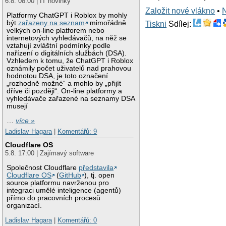
6.8. 08:00 | IT novinky
Založit nové vlákno
•
Platformy ChatGPT i Roblox by mohly
být
zařazeny na seznam
mimořádně
Tiskni
Sdílej:
velkých on-line platforem nebo
internetových vyhledávačů, na něž se
vztahují zvláštní podmínky podle
nařízení o digitálních službách (DSA).
Vzhledem k tomu, že ChatGPT i Roblox
oznámily počet uživatelů nad prahovou
hodnotou DSA, je toto označení
„rozhodně možné“ a mohlo by „přijít
dříve či později“. On-line platformy a
vyhledávače zařazené na seznamy DSA
musejí
…
více »
Ladislav Hagara
|
Komentářů: 9
Cloudflare OS
5.8. 17:00 | Zajímavý software
Společnost Cloudflare
představila
Cloudflare OS
(
GitHub
), tj. open
source platformu navrženou pro
integraci umělé inteligence (agentů)
přímo do pracovních procesů
organizací.
Ladislav Hagara
|
Komentářů: 0