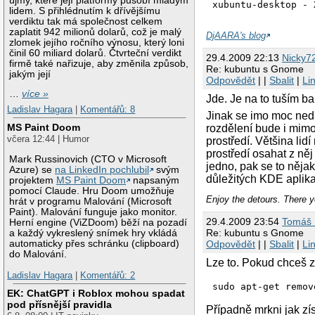
újmy, které její platformy působí mladým
lidem. S přihlédnutím k dřívějšímu
verdiktu tak má společnost celkem
zaplatit 942 milionů dolarů, což je malý
DjAARA's blog
zlomek jejího ročního výnosu, který loni
činil 60 miliard dolarů. Čtvrteční verdikt
29.4.2009 22:13
Nicky7
firmě také nařizuje, aby změnila způsob,
Re: kubuntu s Gnome
jakým její
Odpovědět
| |
Sbalit
|
Li
…
více »
Jde. Je na to tuším b
Ladislav Hagara
|
Komentářů: 8
Jinak se imo moc neda
MS Paint Doom
rozdělení bude i mimo
včera 12:44 | Humor
prostředí. Většina li
prostředí osahat z ně
Mark Russinovich (CTO v Microsoft
jedno, pak se to něja
Azure) se
na LinkedIn pochlubil
svým
důležitých KDE aplika
projektem
MS Paint Doom
napsaným
pomocí Claude. Hru Doom umožňuje
Enjoy the detours. There y
hrát v programu Malování (Microsoft
Paint). Malování funguje jako monitor.
29.4.2009 23:54
Tomáš 
Herní engine (ViZDoom) běží na pozadí
Re: kubuntu s Gnome
a každý vykreslený snímek hry vkládá
Odpovědět
| |
Sbalit
|
Li
automaticky přes schránku (clipboard)
do Malování.
Lze to. Pokud chceš z
Ladislav Hagara
|
Komentářů: 2
sudo apt-get remov
EK: ChatGPT i Roblox mohou spadat
pod přísnější pravidla
Případně mrkni jak zí