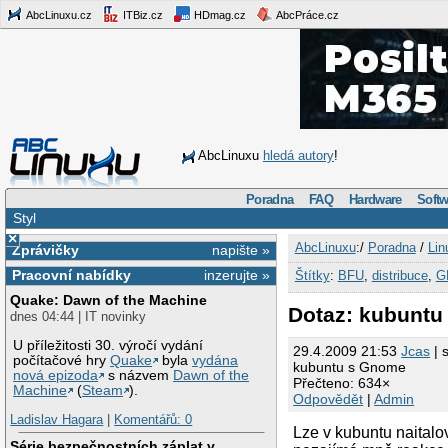
AbcLinuxu.cz
ITBiz.cz
HDmag.cz
AbcPráce.cz
AbcLinuxu
hledá autory
!
Poradna
FAQ
Hardware
Softw
Styl
×
AbcLinuxu
:/
Poradna
/
Lin
Zprávičky
napište »
Pracovní nabídky
inzerujte »
Štítky
:
BFU
,
distribuce
,
G
Quake: Dawn of the Machine
Dotaz: kubunt
dnes 04:44 | IT novinky
U příležitosti 30. výročí vydání
29.4.2009 21:53
Jcas
| 
počítačové hry
Quake
byla
vydána
kubuntu s Gnome
nová epizoda
s názvem
Dawn of the
Přečteno: 634×
Machine
(
Steam
).
Odpovědět
|
Admin
Ladislav Hagara
|
Komentářů: 0
Lze v kubuntu naital
Série bezpečnostních záplat v