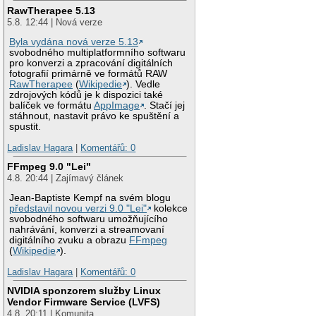
RawTherapee 5.13
5.8. 12:44 | Nová verze
Byla vydána nová verze 5.13
svobodného multiplatformního softwaru
pro konverzi a zpracování digitálních
fotografií primárně ve formátů RAW
RawTherapee
(
Wikipedie
). Vedle
zdrojových kódů je k dispozici také
balíček ve formátu
AppImage
. Stačí jej
stáhnout, nastavit právo ke spuštění a
spustit.
Ladislav Hagara
|
Komentářů: 0
FFmpeg 9.0 "Lei"
4.8. 20:44 | Zajímavý článek
Jean-Baptiste Kempf na svém blogu
představil novou verzi 9.0 "Lei"
kolekce
svobodného softwaru umožňujícího
nahrávání, konverzi a streamovaní
digitálního zvuku a obrazu
FFmpeg
(
Wikipedie
).
Ladislav Hagara
|
Komentářů: 0
NVIDIA sponzorem služby Linux
Vendor Firmware Service (LVFS)
4.8. 20:11 | Komunita