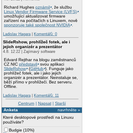
Richard Hughes
oznámil
, že službu
Linux Vendor Firmware Service (LVFS)
umožňující aktualizovat firmware
zařízení na počítačích s Linuxem, nově
sponzoruje také společnost NVIDIA
.
Ladislav Hagara
|
Komentářů: 0
SlideRshow, prohlížeč fotek, ale i
jejich organizér a prezentátor
4.8. 12:22 | Zajímavý software
Edvard Rejthar na blogu zaměstnanců
CZ.NIC
představil
svou aplikaci
SlideRshow
(
GitHub
). Funguje jako
prohlížeč fotek, ale i jako jejich
organizér a prezentátor. Neinstaluje se,
běží přímo v prohlížeči. Bez serveru.
Offline.
Ladislav Hagara
|
Komentářů: 11
Centrum
|
Napsat
|
Starší
Anketa
navrhněte »
Které desktopové prostředí na Linuxu
používáte?
Budgie
(
10%
)