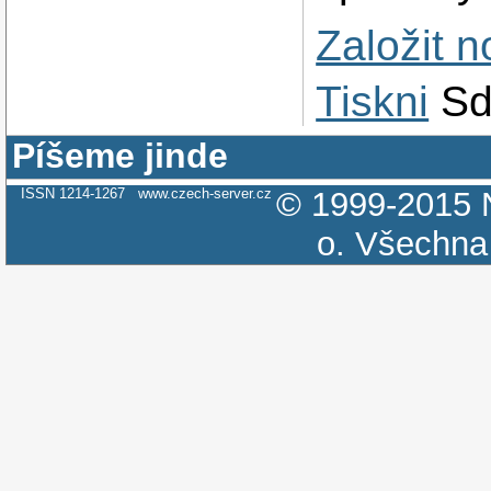
Založit 
Tiskni
Sd
Píšeme jinde
ISSN 1214-1267
www.czech-server.cz
© 1999-2015
o.
Všechna 