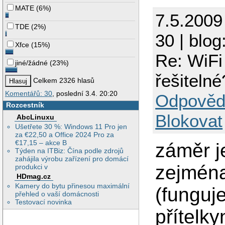
MATE
(
6%
)
7.5.2009
TDE
(
2%
)
30 | blog
Xfce
(
15%
)
Re: WiFi 
jiné/žádné
(
23%
)
řešitelné
Celkem 2326 hlasů
Komentářů: 30
, poslední 3.4. 20:20
Odpověd
Rozcestník
Blokovat
AbcLinuxu
Ušetřete 30 %: Windows 11 Pro jen
za €22,50 a Office 2024 Pro za
€17,15 – akce B
záměr j
Týden na ITBiz: Čína podle zdrojů
zahájila výrobu zařízení pro domácí
zejména
produkci v
HDmag.cz
Kamery do bytu přinesou maximální
(funguj
přehled o vaší domácnosti
Testovací novinka
přítelky