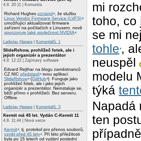
mi rozch
4.8. 20:11 | Komunita
Richard Hughes
oznámil
, že službu
toho, co
Linux Vendor Firmware Service (LVFS)
umožňující aktualizovat firmware
zařízení na počítačích s Linuxem, nově
se mi nej
sponzoruje také společnost NVIDIA
.
Ladislav Hagara
|
Komentářů: 1
tohle
, a
SlideRshow, prohlížeč fotek, ale i
jejich organizér a prezentátor
neuspěl
4.8. 12:22 | Zajímavý software
Edvard Rejthar na blogu zaměstnanců
modelu 
CZ.NIC
představil
svou aplikaci
SlideRshow
(
GitHub
). Funguje jako
prohlížeč fotek, ale i jako jejich
týká
tent
organizér a prezentátor. Neinstaluje se,
běží přímo v prohlížeči. Bez serveru.
Offline.
Napadá 
Ladislav Hagara
|
Komentářů: 3
Kermit má 45 let. Vydán C-Kermit 11
ten post
4.8. 11:44 | Nová verze
případně 
Kermit
, tj. protokol pro přenos souborů,
vznikl před 45 lety
. Při této příležitosti
byla po 15 letech od vydání poslední