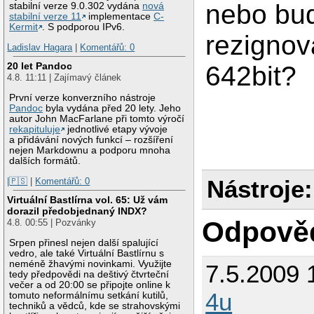
nebo bu
stabilní verze 9.0.302 vydána
nová
stabilní verze 11
implementace
C-
Kermit
. S podporou IPv6.
rezignov
Ladislav Hagara
|
Komentářů: 0
20 let Pandoc
642bit?
4.8. 11:11 | Zajímavý článek
První verze konverzního nástroje
Pandoc
byla vydána před 20 lety. Jeho
autor John MacFarlane při tomto výročí
rekapituluje
jednotlivé etapy vývoje
a přidávání nových funkcí – rozšíření
nejen Markdownu a podporu mnoha
dalších formátů.
Nástroje:
|🇵🇸
|
Komentářů: 0
Virtuální Bastlírna vol. 65: Už vám
dorazil předobjednaný INDX?
Odpově
4.8. 00:55 | Pozvánky
Srpen přinesl nejen další spalující
vedro, ale také Virtuální Bastlírnu s
neméně žhavými novinkami. Využijte
7.5.2009 
tedy předpovědi na deštivý čtvrteční
večer a od 20:00 se připojte online k
4u
tomuto neformálnímu setkání kutilů,
techniků a vědců, kde se strahovskými