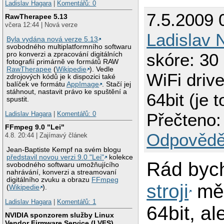
Ladislav Hagara
|
Komentářů: 0
7.5.2009 
RawTherapee 5.13
včera 12:44 | Nová verze
Ladislav 
Byla vydána nová verze 5.13
svobodného multiplatformního softwaru
skóre: 30 
pro konverzi a zpracování digitálních
fotografií primárně ve formátů RAW
RawTherapee
(
Wikipedie
). Vedle
WiFi drive
zdrojových kódů je k dispozici také
balíček ve formátu
AppImage
. Stačí jej
stáhnout, nastavit právo ke spuštění a
64bit (je t
spustit.
Přečteno:
Ladislav Hagara
|
Komentářů: 0
FFmpeg 9.0 "Lei"
Odpovědě
4.8. 20:44 | Zajímavý článek
Jean-Baptiste Kempf na svém blogu
představil novou verzi 9.0 "Lei"
kolekce
Rád byc
svobodného softwaru umožňujícího
nahrávání, konverzi a streamovaní
digitálního zvuku a obrazu
FFmpeg
stroji
měl
(
Wikipedie
).
Ladislav Hagara
|
Komentářů: 1
64bit, al
NVIDIA sponzorem služby Linux
Vendor Firmware Service (LVFS)