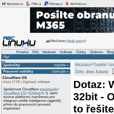
AbcLinuxu.cz
ITBiz.cz
HDmag.cz
AbcPráce.cz
AbcLinuxu
hledá autory
!
Poradna
FAQ
Hardware
Software
Články
Učebnice
Blog
Styl
×
AbcLinuxu
:/
Poradna
/
Lin
Zprávičky
napište »
Pracovní nabídky
inzerujte »
Štítky
:
driver
,
Kubuntu
Cloudflare OS
Dotaz: W
včera 17:00 | Zajímavý software
Společnost Cloudflare
představila
32bit - 
Cloudflare OS
(
GitHub
), tj. open
source platformu navrženou pro
integraci umělé inteligence (agentů)
přímo do pracovních procesů
to řešit
organizací.