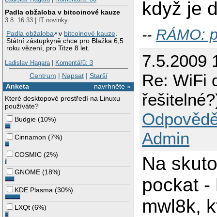
když je 
Padla obžaloba v bitcoinové kauze
3.8. 16:33 | IT novinky
--
RÁMO: p
Padla obžaloba
v
bitcoinové kauze
.
Státní zástupkyně chce pro Blažka 6,5
roku vězení, pro Titze 8 let.
7.5.2009 
Ladislav Hagara
|
Komentářů: 3
Re: WiFi d
Centrum
|
Napsat
|
Starší
Anketa
navrhněte »
řešitelné?
Které desktopové prostředí na Linuxu
používáte?
Odpovědě
Budgie
(
10%
)
Admin
Cinnamon
(
7%
)
COSMIC
(
2%
)
Na skuto
GNOME
(
18%
)
pockat - 
KDE Plasma
(
30%
)
mwl8k, kt
LXQt
(
6%
)