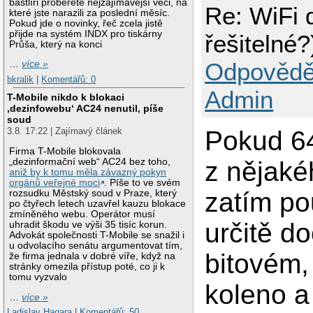
bastlíři proberete nejzajímavější věci, na
Re: WiFi d
které jste narazili za poslední měsíc.
Pokud jde o novinky, řeč zcela jistě
přijde na systém INDX pro tiskárny
řešitelné?
Průša, který na konci
Odpovědě
…
více »
bkralik
|
Komentářů: 0
Admin
T-Mobile nikdo k blokaci
‚dezinfowebu‘ AC24 nenutil, píše
soud
Pokud 64
3.8. 17:22 | Zajímavý článek
Firma T-Mobile blokovala
z nějaké
„dezinformační web“ AC24 bez toho,
aniž by k tomu měla závazný pokyn
orgánů veřejné moci
. Píše to ve svém
zatím po
rozsudku Městský soud v Praze, který
po čtyřech letech uzavřel kauzu blokace
zmíněného webu. Operátor musí
určitě d
uhradit škodu ve výši 35 tisíc korun.
Advokát společnosti T-Mobile se snažil i
u odvolacího senátu argumentovat tím,
bitovém,
že firma jednala v dobré víře, když na
stránky omezila přístup poté, co ji k
tomu vyzvalo
koleno a
…
více »
Ladislav Hagara
|
Komentářů: 50