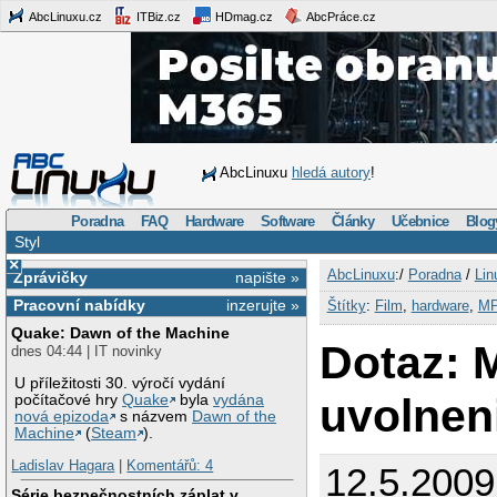
AbcLinuxu.cz
ITBiz.cz
HDmag.cz
AbcPráce.cz
AbcLinuxu
hledá autory
!
Poradna
FAQ
Hardware
Software
Články
Učebnice
Blog
Styl
×
AbcLinuxu
:/
Poradna
/
Lin
Zprávičky
napište »
Pracovní nabídky
inzerujte »
Štítky
:
Film
,
hardware
,
MP
Quake: Dawn of the Machine
Dotaz: 
dnes 04:44 | IT novinky
U příležitosti 30. výročí vydání
uvolnen
počítačové hry
Quake
byla
vydána
nová epizoda
s názvem
Dawn of the
Machine
(
Steam
).
Ladislav Hagara
|
Komentářů: 4
12.5.2009
Série bezpečnostních záplat v