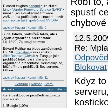
Robí to,
Richard Hughes
oznámil
, že službu
spustí c
Linux Vendor Firmware Service (LVFS)
umožňující aktualizovat firmware
zařízení na počítačích s Linuxem, nově
chybové
sponzoruje také společnost NVIDIA
.
Ladislav Hagara
|
Komentářů: 0
SlideRshow, prohlížeč fotek, ale i
12.5.200
jejich organizér a prezentátor
4.8. 12:22 | Zajímavý software
Re: Mpla
Edvard Rejthar na blogu zaměstnanců
CZ.NIC
představil
svou aplikaci
Odpověd
SlideRshow
(
GitHub
). Funguje jako
prohlížeč fotek, ale i jako jejich
organizér a prezentátor. Neinstaluje se,
Blokovat
běží přímo v prohlížeči. Bez serveru.
Offline.
Kdyz to
Ladislav Hagara
|
Komentářů: 11
Centrum
|
Napsat
|
Starší
serveru
Anketa
navrhněte »
Které desktopové prostředí na Linuxu
kostick
používáte?
Budgie
(
10%
)