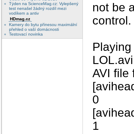
not be 
Týden na ScienceMag.cz: Vylepšený
test nenašel žádný rozdíl mezi
vodíkem a antiv
control.
HDmag.cz
Kamery do bytu přinesou maximální
přehled o vaší domácnosti
Testovací novinka
Playin
LOL.avi
AVI file
[avihea
0
[avihea
1