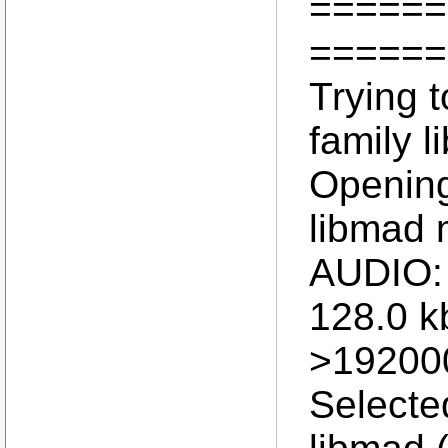
======
======
Trying t
family l
Opening
libmad 
AUDIO: 
128.0 k
>19200
Selecte