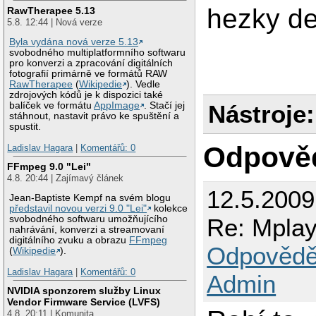
hezky de
RawTherapee 5.13
5.8. 12:44 | Nová verze
Byla vydána nová verze 5.13
svobodného multiplatformního softwaru
pro konverzi a zpracování digitálních
fotografií primárně ve formátů RAW
RawTherapee
(
Wikipedie
). Vedle
zdrojových kódů je k dispozici také
Nástroje:
balíček ve formátu
AppImage
. Stačí jej
stáhnout, nastavit právo ke spuštění a
spustit.
Odpově
Ladislav Hagara
|
Komentářů: 0
FFmpeg 9.0 "Lei"
4.8. 20:44 | Zajímavý článek
12.5.2009
Jean-Baptiste Kempf na svém blogu
představil novou verzi 9.0 "Lei"
kolekce
Re: Mplay
svobodného softwaru umožňujícího
nahrávání, konverzi a streamovaní
digitálního zvuku a obrazu
FFmpeg
Odpovědě
(
Wikipedie
).
Ladislav Hagara
|
Komentářů: 0
Admin
NVIDIA sponzorem služby Linux
Vendor Firmware Service (LVFS)
4.8. 20:11 | Komunita