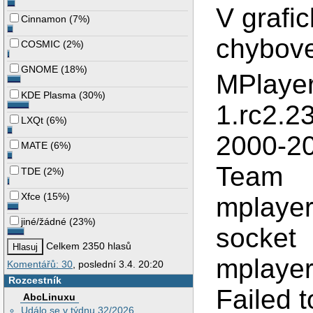
V grafi
Cinnamon
(
7%
)
chybove
COSMIC
(
2%
)
GNOME
(
18%
)
MPlaye
KDE Plasma
(
30%
)
1.rc2.2
LXQt
(
6%
)
2000-2
MATE
(
6%
)
TDE
(
2%
)
Xfce
(
15%
)
mplayer
jiné/žádné
(
23%
)
Celkem 2350 hlasů
mplayer:
Komentářů: 30
, poslední 3.4. 20:20
Rozcestník
Failed 
AbcLinuxu
Událo se v týdnu 32/2026