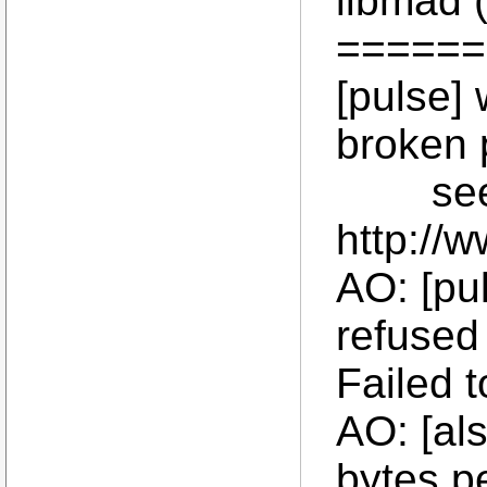
libmad 
======
[pulse]
broken 
se
http://
AO: [pul
refused
Failed t
AO: [al
bytes p