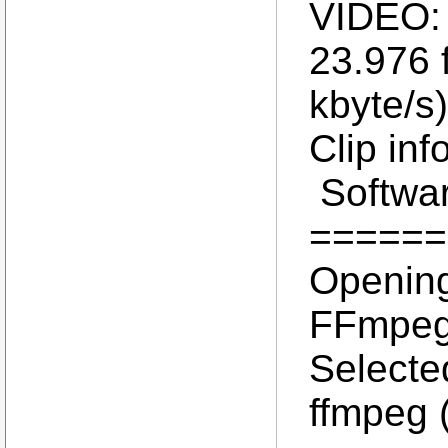
VIDEO:
23.976 
kbyte/s
Clip info
Softwar
======
Opening
FFmpeg'
Selected
ffmpeg