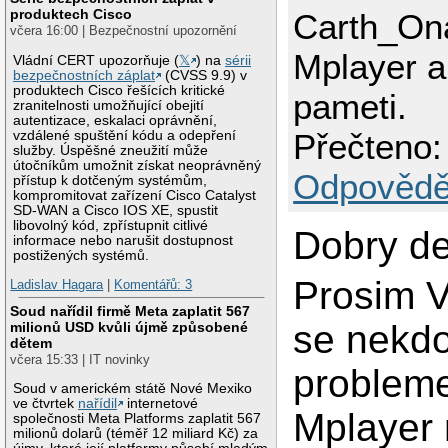
produktech Cisco
Carth_On
včera 16:00 | Bezpečnostní upozornění
Mplayer a
Vládní CERT upozorňuje (
𝕏
) na
sérii
bezpečnostních záplat
(CVSS 9.9) v
produktech Cisco řešících kritické
pameti.
zranitelnosti umožňující obejití
autentizace, eskalaci oprávnění,
Přečteno:
vzdálené spuštění kódu a odepření
služby. Úspěšné zneužití může
útočníkům umožnit získat neoprávněný
Odpovědě
přístup k dotčeným systémům,
kompromitovat zařízení Cisco Catalyst
SD-WAN a Cisco IOS XE, spustit
libovolný kód, zpřístupnit citlivé
Dobry de
informace nebo narušit dostupnost
postižených systémů.
Prosim V
Ladislav Hagara
|
Komentářů: 3
Soud nařídil firmě Meta zaplatit 567
se nekdo
milionů USD kvůli újmě způsobené
dětem
včera 15:33 | IT novinky
problem
Soud v americkém státě Nové Mexiko
ve čtvrtek
nařídil
internetové
Mplayer 
společnosti Meta Platforms zaplatit 567
milionů dolarů (téměř 12 miliard Kč) za