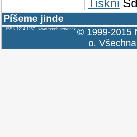
Tiskni
Sd
Píšeme jinde
ISSN 1214-1267
www.czech-server.cz
© 1999-2015
o.
Všechna 