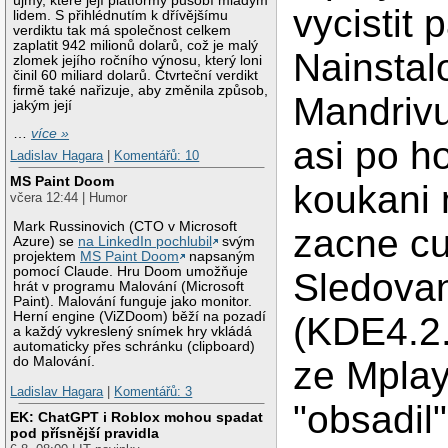
újmy, které její platformy působí mladým
vycistit 
lidem. S přihlédnutím k dřívějšímu
verdiktu tak má společnost celkem
zaplatit 942 milionů dolarů, což je malý
Nainstal
zlomek jejího ročního výnosu, který loni
činil 60 miliard dolarů. Čtvrteční verdikt
firmě také nařizuje, aby změnila způsob,
Mandrivu
jakým její
…
více »
asi po h
Ladislav Hagara
|
Komentářů: 10
MS Paint Doom
koukani 
včera 12:44 | Humor
Mark Russinovich (CTO v Microsoft
zacne cu
Azure) se
na LinkedIn pochlubil
svým
projektem
MS Paint Doom
napsaným
pomocí Claude. Hru Doom umožňuje
Sledova
hrát v programu Malování (Microsoft
Paint). Malování funguje jako monitor.
Herní engine (ViZDoom) běží na pozadí
(KDE4.2.
a každý vykreslený snímek hry vkládá
automaticky přes schránku (clipboard)
do Malování.
ze Mplay
Ladislav Hagara
|
Komentářů: 3
"obsadil
EK: ChatGPT i Roblox mohou spadat
pod přísnější pravidla