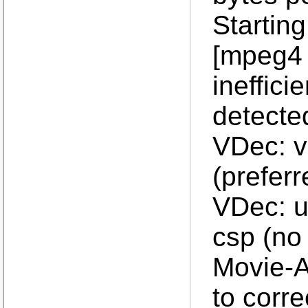
Starting
[mpeg4 
ineffic
detecte
VDec: v
(prefer
VDec: u
csp (no
Movie-A
to corr