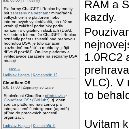
RAM a 
6.8. 08:00 | IT novinky
Platformy ChatGPT i Roblox by mohly
být
zařazeny na seznam
mimořádně
kazdy.
velkých on-line platforem nebo
internetových vyhledávačů, na něž se
vztahují zvláštní podmínky podle
Pouziva
nařízení o digitálních službách (DSA).
Vzhledem k tomu, že ChatGPT i Roblox
oznámily počet uživatelů nad prahovou
nejnovej
hodnotou DSA, je toto označení
„rozhodně možné“ a mohlo by „přijít
dříve či později“. On-line platformy a
1.0RC2 a
vyhledávače zařazené na seznamy DSA
musejí
prehravac
…
více »
Ladislav Hagara
|
Komentářů: 12
VLC). V 
Cloudflare OS
5.8. 17:00 | Zajímavý software
to behal
Společnost Cloudflare
představila
Cloudflare OS
(
GitHub
), tj. open
source platformu navrženou pro
integraci umělé inteligence (agentů)
přímo do pracovních procesů
organizací.
Uvitam k
Ladislav Hagara
|
Komentářů: 0