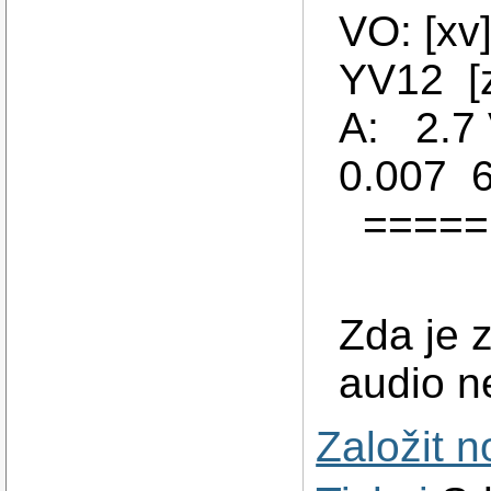
VO: [xv
YV12 [
A: 2.7 
0.007 
=====
Zda je 
audio n
Založit 